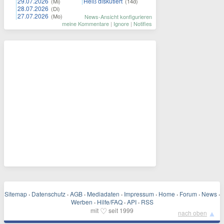
29.07.2026
Heiß diskutiert
(Mi)
(14d)
28.07.2026
(Di)
27.07.2026
(Mo)
News-Ansicht konfigurieren
meine Kommentare
|
Ignore
|
Notifies
Sitemap
·
Datenschutz
·
AGB
·
Mediadaten
·
Impressum
·
Home
·
Forum
·
News
·
Werben
·
Hilfe/FAQ
·
API
·
RSS
♡
mit
seit 1999
▲
nach oben