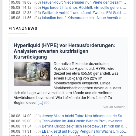
05.08. 18:08 |
(03)
Frauen-Tour: Niedermaier nun Vierte der Gesamtwertung
05.08. 14:12 |
(05)
Figo fordert Infantinos Rücktritt: «Er sollte gehen. Jetzt»
05.08. 12:33 |
(03)
Wellbrock verblüfft und träumt: Zweites EM-Gold in Paris
05.08. 11:56 |
(04)
Infantino beruft Krisenrunde ein - Neue Vorwürfe gegen FIFA
FINANZNEWS
Hyperliquid (HYPE) vor Herausforderungen:
Analysten erwarten kurzfristigen
Kursrückgang
Der native Token der dezentralen
Kryptobörse Hyperliquid, HYPE, wird
derzeit bei etwa $55,50 gehandelt, was
einem Rückgang von 22% im
Monatsvergleich entspricht. Einige
Marktbeobachter gehen davon aus, dass
sich die Lage weiter verschlechtern könnte und ein weiterer
Abwärtstrend bevorsteht. Wie tief könnte der Kurs fallen? Zu
Beginn dieser
[…]
(00)
vor 48 Minuten
06.08. 14:00 |
(00)
Jersey Mike's bricht Tabu: Neu börsennotierte Sandwich-Kette startet Millionen-Offensive in digitales Marketing
06.08. 12:00 |
(00)
Tech-Aktien im Juli-Crash: Warum Profi-Investoren jetzt zugreifen – Stresstest statt Bärenmarkt
06.08. 11:54 |
(00)
Bettina Orlopp zeigt sich selbstbewusst: "Ich bin die Vorstandsvorsitzende"
06.08. 11:31 |
(00)
LBank setzt auf Pudgy Penguins für Wachstum über den Handel hinaus