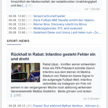
hinsichtlich der Medienvielfalt, der redaktionellen Unabhängigkeit
und des
[…]
(00)
vor 1 Stunde
06.08. 12:40 |
(00)
Versant schrumpft weiter
06.08. 12:32 |
(00)
Dank Fußball-WM: Nexstar erhöht den Gewinn
06.08. 12:24 |
(00)
Warner Bros. Discovery rutscht ins Minus
06.08. 12:04 |
(00)
Weltkriegsbombe: RTL wird evakuiert
06.08. 10:48 |
(00)
Godehard Giese und Ursina Lardi treten zum «Duell» an
SPORT-NEWS
Rückhalt in Rabat: Infantino gesteht Fehler ein
und droht
Rabat (dpa) - Inmitten seiner schwersten
Krise als FIFA-Präsident schickte Gianni
Infantino aus dem kleinen Al Medina
Stadium von Rabat ein klares Signal in
die aufgeregte Fußball-Welt. Infantino
verbreitete via Instagram ein Foto mit
seinem in der vergangenen Woche noch abtrünnig wirkenden
Generalsekretär Mattias Grafström. Beide grinsen und recken
[…]
(02)
vor 2 Stunden
06.08. 09:12 |
(01)
Frauen-Tour erklimmt Mythos Ventoux: «Können alles schaffen»