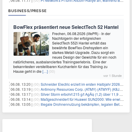
06.08. 11:17 |
(00)
Pi Network's PI führt Altcoin-Rallye an, während Bitcoin $65.000 anpeilt
BUSINESS/PRESSE
BowFlex präsentiert neue SelectTech 52 Hantel
Frechen, 06.08.2026 (lifePR) - In der
Nachfolgerin der erfolgreichen
SelectTech 552i Hantel erhält das
bewährte BowFlex-Drehsystem ein
starkes Metall-Upgrade. Dazu sorgt ein
neues Design der Gewichte für ein noch
natürlicheres, ausbalanciertes Trainingserlebnis. Eine der
bekanntesten verstellbaren Kurzhanteln für das Training zu
Hause geht in die
[…]
(00)
vor 1 Stunde
06.08. 13:20 |
(00)
Schneider Electric erzielt im ersten Halbjahr 2026 starke Fortschritte bei der Umsetzung seiner Nachhaltigkeits-Roadmap Impact 2030
06.08. 13:19 |
(00)
Antimony Resources Corp. (ATMY) (ATMYF) (K8J0) berichtet über Analyseergebnisse aus den jüngsten Bohrungen in der Main Zone – Bald Hill, einschließlich Gehalten von 13,0 % Antimon (Sb) über 0,65 Meter (m) in BH-26-16 in einer Zone mit 3,29 % Sb über 3,05
06.08. 13:17 |
(00)
Silver Storm erbohrt 215 g/t AgÄq (1,2) über 11,9 m und 200 g/t AgÄq über 15,4 m in der Zone Rosarios
06.08. 13:14 |
(00)
Maßgeschneidert für Huawei SUN2000: Wie enwitec mit dem SolarConnect SUN 2000 Gewerbe-Installationen beschleunigt
06.08. 13:05 |
(00)
Illegale Drohnennutzung bekämpfen, legalen Betrieb ermöglichen