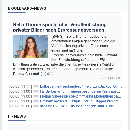
BOULEVARD-NEWS
Bella Thorne spricht über Veröffentlichung
privater Bilder nach Erpressungsversuch
(BANG) - Bella Thorne hat über die
emotionalen Folgen gesprochen, die die
Veröffentlichung privater Fotos nach
einem mutmaßlichen
Erpressungsversuch für sie hatte. Obwohl
ihre Entscheidung später eine FBI-
Ermittlung unterstützte, habe die öffentliche Reaktion sie "wirklich,
wirklich gebrochen", erklärte die Schauspielerin. Die ehemalige
Disney-Channel-
[…]
(01)
vor 1 Stunde
06.08. 13:11 |
(00)
Lottoscanner-Neukunden: 1 Feld EuroJackpot GRATIS spielen
06.08. 13:00 |
(00)
Iris Berben wird mit einem besonderen Preis ausgezeichnet
06.08. 13:00 |
(00)
Florian Silbereisen bekommt eine Moderationspartnerin
06.08. 13:00 |
(00)
Eminem bezahlte Kurupts Entzug: Rapper kämpfte gegen lebensbedrohliche Alkoholsucht
06.08. 12:26 |
(00)
dreame R20 Akku-Staubsauger (22.000Pa, bis 90 Min. Laufzeit) für 169€
IT-NEWS