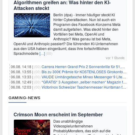
Algorithmen greifen an: Was hinter den KI-
Attacken steckt
Berlin (dpa) - Immer häufiger steckt KI
hinter Cyberattacken. Nun ist auch ein
Programm des Facebook-Konzerns Meta
damit aufgefallen. Was steckt hinter den
Vorfällen bei Meta, OpenAI und
Anthropic? Was genau ist bei Meta,
OpenAI und Anthropic passiert? Die führenden KI-Unternehmen
aus den USA haben eingeräumt, dass ihre fortschrittlichen
Sprachmodelle
[…]
(00)
vor 1 Stunde
06.08. 14:18 |
(00)
Carrera Herren Grand Prix 2 Sonnenbrille für 51,55€
06.08. 13:55 |
(00)
Bis zu 300€ Prämie für KOSTENLOSES Girokonto bei der Santander – 50€ schon nach 1 Woche!
06.08. 13:33 |
(00)
VAUDE Umhängetasche Mineo Messenger 9 Liter für 26,89€
06.08. 12:49 |
(00)
*GRATIS* 3 Ausgaben „selber machen“ Magazin für 0€ (statt 13,35€)
06.08. 12:03 |
(00)
Victorinox Schweizer Taschenmesser Huntsman für 32,99€
GAMING-NEWS
Crimson Moon erscheint im September
Das unabhängige
Videospielunternehmen
ProbablyMonsters, das sich auf die