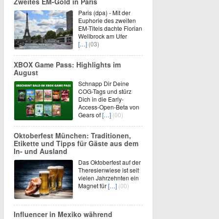
Zweites EM-Gold in Paris
Paris (dpa) - Mit der
Euphorie des zweiten
EM-Titels dachte Florian
Wellbrock am Ufer
[…]
(03)
XBOX Game Pass: Highlights im
August
Schnapp Dir Deine
COG-Tags und stürz
Dich in die Early-
Access-Open-Beta von
Gears of
[…]
(00)
Oktoberfest München: Traditionen,
Etikette und Tipps für Gäste aus dem
In- und Ausland
Das Oktoberfest auf der
Theresienwiese ist seit
vielen Jahrzehnten ein
Magnet für
[…]
(00)
Influencer in Mexiko während