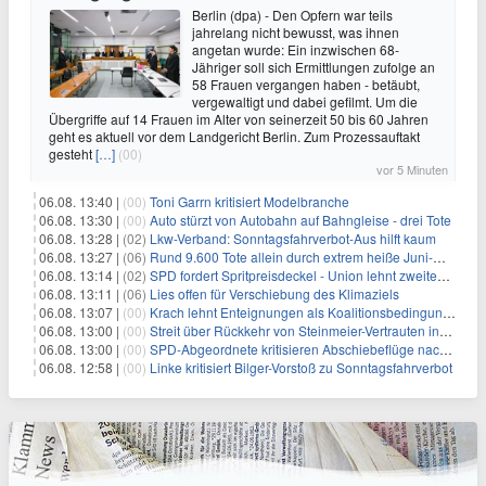
Berlin (dpa) - Den Opfern war teils
jahrelang nicht bewusst, was ihnen
angetan wurde: Ein inzwischen 68-
Jähriger soll sich Ermittlungen zufolge an
58 Frauen vergangen haben - betäubt,
vergewaltigt und dabei gefilmt. Um die
Übergriffe auf 14 Frauen im Alter von seinerzeit 50 bis 60 Jahren
geht es aktuell vor dem Landgericht Berlin. Zum Prozessauftakt
gesteht
[…]
(00)
vor 5 Minuten
06.08. 13:40 |
(00)
Toni Garrn kritisiert Modelbranche
06.08. 13:30 |
(00)
Auto stürzt von Autobahn auf Bahngleise - drei Tote
06.08. 13:28 |
(02)
Lkw-Verband: Sonntagsfahrverbot-Aus hilft kaum
06.08. 13:27 |
(06)
Rund 9.600 Tote allein durch extrem heiße Juni-Woche
06.08. 13:14 |
(02)
SPD fordert Spritpreisdeckel - Union lehnt zweiten Tankrabatt ab
06.08. 13:11 |
(06)
Lies offen für Verschiebung des Klimaziels
06.08. 13:07 |
(00)
Krach lehnt Enteignungen als Koalitionsbedingung ab
06.08. 13:00 |
(00)
Streit über Rückkehr von Steinmeier-Vertrauten ins Auswärtige Amt
06.08. 13:00 |
(00)
SPD-Abgeordnete kritisieren Abschiebeflüge nach Afghanistan
06.08. 12:58 |
(00)
Linke kritisiert Bilger-Vorstoß zu Sonntagsfahrverbot