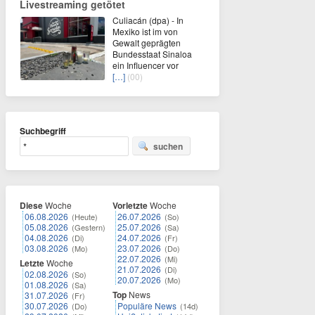
Livestreaming getötet
Culiacán (dpa) - In
Mexiko ist im von
Gewalt geprägten
Bundesstaat Sinaloa
ein Influencer vor
[…]
(00)
Suchbegriff
suchen
Diese
Woche
Vorletzte
Woche
06.08.2026
26.07.2026
(Heute)
(So)
05.08.2026
25.07.2026
(Gestern)
(Sa)
04.08.2026
24.07.2026
(Di)
(Fr)
03.08.2026
23.07.2026
(Mo)
(Do)
22.07.2026
(Mi)
Letzte
Woche
21.07.2026
(Di)
02.08.2026
(So)
20.07.2026
(Mo)
01.08.2026
(Sa)
Top
News
31.07.2026
(Fr)
30.07.2026
Populäre News
(Do)
(14d)