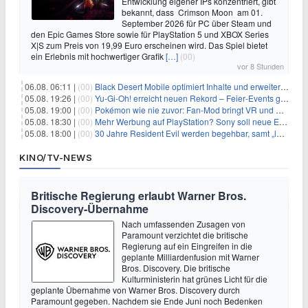
Entwicklung eigener IPs konzentriert, gibt
bekannt, dass Crimson Moon am 01.
September 2026 für PC über Steam und
den Epic Games Store sowie für PlayStation 5 und XBOX Series
X|S zum Preis von 19,99 Euro erscheinen wird. Das Spiel bietet
ein Erlebnis mit hochwertiger Grafik
[…]
(00)
vor 8 Stunden
06.08. 06:11 |
(00)
Black Desert Mobile optimiert Inhalte und erweitert Treasure Access
05.08. 19:26 |
(00)
Yu‑Gi‑Oh! erreicht neuen Rekord – Feier‑Events gestartet
05.08. 19:00 |
(00)
Pokémon wie nie zuvor: Fan-Mod bringt VR und Ego-Perspektive nach Kanto
05.08. 18:30 |
(00)
Mehr Werbung auf PlayStation? Sony soll neue Einnahmequellen prüfen
05.08. 18:00 |
(00)
30 Jahre Resident Evil werden begehbar, samt „lebensgroßem Leon“
KINO/TV-NEWS
Britische Regierung erlaubt Warner Bros.
Discovery-Übernahme
Nach umfassenden Zusagen von
Paramount verzichtet die britische
Regierung auf ein Eingreifen in die
geplante Milliardenfusion mit Warner
Bros. Discovery. Die britische
Kulturministerin hat grünes Licht für die
geplante Übernahme von Warner Bros. Discovery durch
Paramount gegeben. Nachdem sie Ende Juni noch Bedenken