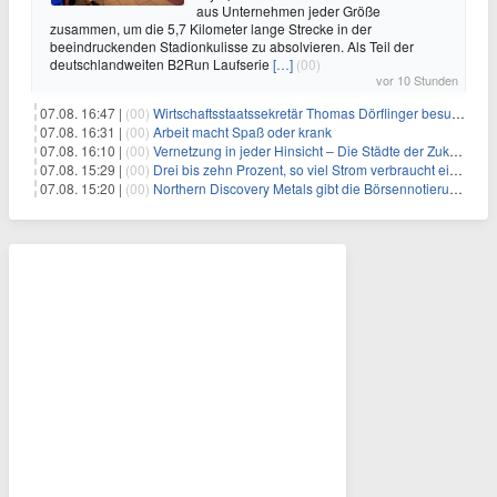
aus Unternehmen jeder Größe
zusammen, um die 5,7 Kilometer lange Strecke in der
beeindruckenden Stadionkulisse zu absolvieren. Als Teil der
deutschlandweiten B2Run Laufserie
[…]
(00)
vor 10 Stunden
07.08. 16:47 |
(00)
Wirtschaftsstaatssekretär Thomas Dörflinger besucht Handwerksbetrieb im Kammerbezirk Freiburg
07.08. 16:31 |
(00)
Arbeit macht Spaß oder krank
07.08. 16:10 |
(00)
Vernetzung in jeder Hinsicht – Die Städte der Zukunft sind grün-blau
07.08. 15:29 |
(00)
Drei bis zehn Prozent, so viel Strom verbraucht ein Aufzug im Gebäude
07.08. 15:20 |
(00)
Northern Discovery Metals gibt die Börsennotierung an der Frankfurter Wertpapierbörse bekannt