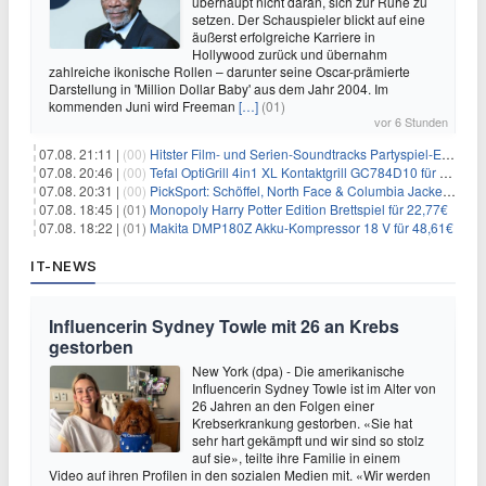
überhaupt nicht daran, sich zur Ruhe zu
setzen. Der Schauspieler blickt auf eine
äußerst erfolgreiche Karriere in
Hollywood zurück und übernahm
zahlreiche ikonische Rollen – darunter seine Oscar-prämierte
Darstellung in 'Million Dollar Baby' aus dem Jahr 2004. Im
kommenden Juni wird Freeman
[…]
(01)
vor 6 Stunden
07.08. 21:11 |
(00)
Hitster Film- und Serien-Soundtracks Partyspiel-Erweiterung für 6,99€
07.08. 20:46 |
(00)
Tefal OptiGrill 4in1 XL Kontaktgrill GC784D10 für 239,99€
07.08. 20:31 |
(00)
PickSport: Schöffel, North Face & Columbia Jacken ab 39,60€
07.08. 18:45 |
(01)
Monopoly Harry Potter Edition Brettspiel für 22,77€
07.08. 18:22 |
(01)
Makita DMP180Z Akku-Kompressor 18 V für 48,61€
IT-NEWS
Influencerin Sydney Towle mit 26 an Krebs
gestorben
New York (dpa) - Die amerikanische
Influencerin Sydney Towle ist im Alter von
26 Jahren an den Folgen einer
Krebserkrankung gestorben. «Sie hat
sehr hart gekämpft und wir sind so stolz
auf sie», teilte ihre Familie in einem
Video auf ihren Profilen in den sozialen Medien mit. «Wir werden