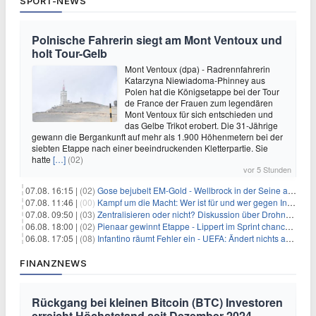
SPORT-NEWS
Polnische Fahrerin siegt am Mont Ventoux und
holt Tour-Gelb
Mont Ventoux (dpa) - Radrennfahrerin
Katarzyna Niewiadoma-Phinney aus
Polen hat die Königsetappe bei der Tour
de France der Frauen zum legendären
Mont Ventoux für sich entschieden und
das Gelbe Trikot erobert. Die 31-Jährige
gewann die Bergankunft auf mehr als 1.900 Höhenmetern bei der
siebten Etappe nach einer beeindruckenden Kletterpartie. Sie
hatte
[…]
(02)
vor 5 Stunden
07.08. 16:15 |
(02)
Gose bejubelt EM-Gold - Wellbrock in der Seine ausgebremst
07.08. 11:46 |
(00)
Kampf um die Macht: Wer ist für und wer gegen Infantino?
07.08. 09:50 |
(03)
Zentralisieren oder nicht? Diskussion über Drohnenabwehr
06.08. 18:00 |
(02)
Pienaar gewinnt Etappe - Lippert im Sprint chancenlos
06.08. 17:05 |
(08)
Infantino räumt Fehler ein - UEFA: Ändert nichts an Boykott
FINANZNEWS
Rückgang bei kleinen Bitcoin (BTC) Investoren
erreicht Höchststand seit Dezember 2024