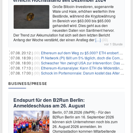
Große Bitcoin-Investoren, sogenannte
Wale und Haie, erhöhen weiterhin ihre
Bestände, während die Kryptowährung
im Bereich von $63.000 bis $65.000
gehandelt wird. Dies geht aus den
neuesten Daten von Santiment hervor.
Der Trend zur Akkumulation hat sich seit dem letzten Bericht
Anfang der Woche verstärkt, der einen Anstieg der
[…]
(00)
vor 1 Stunde
07.08. 20:12 |
(00)
Ethereum auf dem Weg zu $5.000? ETH erobert wichtige Marke zurück, während Institutionen weiter akkumulieren
07.08. 18:39 |
(00)
Pi Network (PI) fällt um 5% täglich, doch die Community bleibt optimistisch
07.08. 18:00 |
(00)
Schwacher Yen zwingt USA zur Intervention: Das größte Risiko seit 15 Jahren
07.08. 17:13 |
(00)
Ethereum-Kursanalyse: Kann ETH die Widerstände der gleitenden Durchschnitte überwinden?
07.08. 17:00 |
(00)
Schock im Portemonnaie: Darum kostet das Alter deutlich mehr als Sie denken
BUSINESS/PRESSE
Endspurt für den B2Run Berlin:
Anmeldeschluss am 26. August
Berlin, 07.08.2026 (lifePR) - Für den
B2Run Berlin am 16. September 2026
können sich Unternehmen noch bis zum
26. August 2026 anmelden. Im
Olympiastadion kommen Mitarbeitende