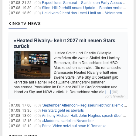
07.08. 21:22 |
(00)
Expeditions: Samurai – Start in den Early Access ab heute im feudalen Japan
07.08. 19:30 |
(00)
Silent Hill 2 erhält neues Update – Bloober verbessert Grafik und Performance
07.08. 18:59 |
(00)
Helldivers 2 hebt das Level-Limit an – Veteranen können endlich weiter aufsteigen
KINO/TV-NEWS
«Heated Rivalry» kehrt 2027 mit neuen Stars
zurück
Justice Smith und Charlie Gillespie
verstärken die zweite Staffel der Hockey-
Romanze, die in Deutschland bei HBO
Max zu sehen sein wird. Die romantische
Dramaserie Heated Rivalry erhält eine
zweite Staffel. Wie Sky UK bekannt gab,
kehrt die auf Rachel Reids „Game Changers“-Romanen
basierende Produktion im Frühjahr 2027 in Großbritannien und
Irland zu Sky und NOW zurück. In Deutschland wird die
[…]
(00)
vor 3 Stunden
07.08. 17:00 |
(00)
'September Afternoon'-Regisseur liebt vor allem die 'Banalität' in seinen Filmen
07.08. 13:35 |
(00)
Für Starz geht es abwärts
07.08. 13:00 |
(00)
Anthony Michael Hall: John Hughes sprach über eine Fortsetzung von 'The Breakfast Club'
07.08. 12:15 |
(00)
«Madden» startet im November
07.08. 12:12 |
(00)
Prime Video setzt auf neue K-Romanze