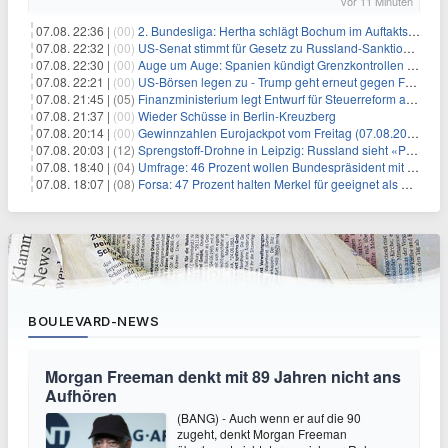
vor 11 Minuten
07.08. 22:36 |
(00)
2. Bundesliga: Hertha schlägt Bochum im Auftaktspiel
07.08. 22:32 |
(00)
US-Senat stimmt für Gesetz zu Russland-Sanktionen
07.08. 22:30 |
(00)
Auge um Auge: Spanien kündigt Grenzkontrollen zu Italien an
07.08. 22:21 |
(00)
US-Börsen legen zu - Trump geht erneut gegen Fed-Gouverneurin vor
07.08. 21:45 |
(05)
Finanzministerium legt Entwurf für Steuerreform ab 2027 vor
07.08. 21:37 |
(00)
Wieder Schüsse in Berlin-Kreuzberg
07.08. 20:14 |
(00)
Gewinnzahlen Eurojackpot vom Freitag (07.08.2026)
07.08. 20:03 |
(12)
Sprengstoff-Drohne in Leipzig: Russland sieht «Provokation»
07.08. 18:40 |
(04)
Umfrage: 46 Prozent wollen Bundespräsident mit Politik-Erfahrung
07.08. 18:07 |
(08)
Forsa: 47 Prozent halten Merkel für geeignet als Bundespräsidentin
BOULEVARD-NEWS
Morgan Freeman denkt mit 89 Jahren nicht ans
Aufhören
(BANG) - Auch wenn er auf die 90
zugeht, denkt Morgan Freeman