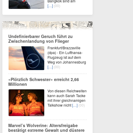
Bangkok sind am
[…]
(00)
Undefinierbarer Geruch führt zu
Zwischenlandung von Flieger
Frankfurt/Brazzaville
(dpa) - Ein Lufthansa-
Flugzeug ist auf dem
Weg von Johannesburg
[…]
(00)
«Plötzlich Schwester» erreicht 2,66
Millionen
Von diesen Reichweiten
kann auch Sarah Tacke
mit ihrer gleichnamigen
Talkshow nicht
[…]
(00)
Marvel’s Wolverine: Altersfreigabe
bestätigt extreme Gewalt und düstere