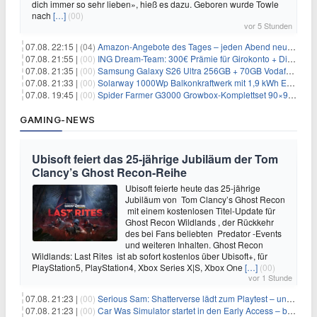
dich immer so sehr lieben», hieß es dazu. Geboren wurde Towle
nach
[…]
(00)
vor 5 Stunden
07.08. 22:15 |
(04)
Amazon-Angebote des Tages – jeden Abend neue Deals zum Stöbern
07.08. 21:55 |
(00)
ING Dream-Team: 300€ Prämie für Girokonto + Direkt-Depot
07.08. 21:35 |
(00)
Samsung Galaxy S26 Ultra 256GB + 70GB Vodafone-Netz für 34,99€/Monat (effektiv 4,74€/Monat)
07.08. 21:33 |
(00)
Solarway 1000Wp Balkonkraftwerk mit 1,9 kWh EcoFlow-Speicher für 719€ + 30€ Filial-Gutschein
07.08. 19:45 |
(00)
Spider Farmer G3000 Growbox-Komplettset 90×90×180 cm für 379,99€
GAMING-NEWS
Ubisoft feiert das 25-jährige Jubiläum der Tom
Clancy’s Ghost Recon-Reihe
Ubisoft feierte heute das 25-jährige
Jubiläum von Tom Clancy’s Ghost Recon
mit einem kostenlosen Titel-Update für
Ghost Recon Wildlands , der Rückkehr
des bei Fans beliebten Predator -Events
und weiteren Inhalten. Ghost Recon
Wildlands: Last Rites ist ab sofort kostenlos über Ubisoft+, für
PlayStation5, PlayStation4, Xbox Series X|S, Xbox One
[…]
(00)
vor 1 Stunde
07.08. 21:23 |
(00)
Serious Sam: Shatterverse lädt zum Playtest – und erscheint schon bald!
07.08. 21:23 |
(00)
Car Was Simulator startet in den Early Access – bald gehts los!