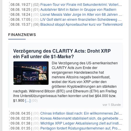
08.08. 19:27 |
(02)
Frauen-Tour vor Finale mit Sekundenkrimi: Vollering in Gelb
08.08. 18:25 |
(01)
Autofahrer fährt in Italien in Gruppe von Radlern
08.08. 18:24 |
(00)
Lionel Messis Vater Jorge im Alter von 68 Jahren gestorben
08.08. 17:05 |
(00)
LIV Golf steht an einem finanziellen Scheideweg auf der Suche nach neuen Investitionen
08.08. 15:37 |
(06)
Blackout stoppt Apnoetaucher kurz vor Tiefenrekord
FINANZNEWS
Verzögerung des CLARITY Acts: Droht XRP
ein Fall unter die $1-Marke?
Die Verzögerung des US-amerikanischen
CLARITY Acts zum Ende der
vergangenen Handelswoche hat
mehrere Altcoins negativ beeinflusst,
wobei der Kurs von XRP unter den
größeren Kryptowährungen am stärksten
nachgab. Während Bitcoin (BTC) und Ethereum (ETH) am Freitag
ihre Unterstützungsniveaus halten konnten und bei $64.000 bzw.
$1.900
[…]
(00)
vor 1 Stunde
09.08. 04:35 |
(00)
Chinas Inflation lässt nach: Ein willkommenes Zeichen für Investoren angesichts der Folgen des Öl-Schocks
09.08. 02:35 |
(00)
Koreas Aktienmarkt stabilisiert sich, da gehebelte Positionen abgebaut werden
09.08. 01:38 |
(00)
Wichtige XRP Ledger Aktualisierung zielt auf institutionelle Akzeptanz ab
09.08. 01:35 |
(00)
Pentagon fordert Rüstungsunternehmen auf, Produktion angesichts eskalierender globaler Spannungen zu steigern