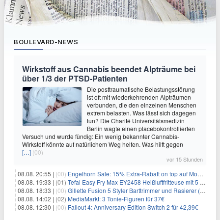
BOULEVARD-NEWS
Wirkstoff aus Cannabis beendet Alpträume bei
über 1/3 der PTSD-Patienten
Die posttraumatische Belastungsstörung
ist oft mit wiederkehrenden Alpträumen
verbunden, die den einzelnen Menschen
extrem belasten. Was lässt sich dagegen
tun? Die Charité Universitätsmedizin
Berlin wagte einen placebokontrollierten
Versuch und wurde fündig: Ein wenig bekannter Cannabis-
Wirkstoff könnte auf natürlichem Weg helfen. Was hilft gegen
[…]
(00)
vor 15 Stunden
08.08. 20:55 |
(00)
Engelhorn Sale: 15% Extra-Rabatt on top auf Mode- und Sport-Artikel
08.08. 19:33 |
(01)
Tefal Easy Fry Max EY2458 Heißluftfritteuse mit 5 Litern für 64,99€
08.08. 18:33 |
(00)
Gillette Fusion 5 Styler Barttrimmer und Rasierer (All in One) für 16€
08.08. 14:02 |
(02)
MediaMarkt: 3 Tonie-Figuren für 37€
08.08. 12:30 |
(00)
Fallout 4: Anniversary Edition Switch 2 für 42,39€