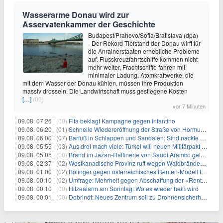
Wasserarme Donau wird zur
Asservatenkammer der Geschichte
Budapest/Prahovo/Sofia/Bratislava (dpa)
- Der Rekord-Tiefstand der Donau wirft für
die Anrainerstaaten erhebliche Probleme
auf. Flusskreuzfahrtschiffe kommen nicht
mehr weiter, Frachtschiffe fahren mit
minimaler Ladung. Atomkraftwerke, die
mit dem Wasser der Donau kühlen, müssen ihre Produktion
massiv drosseln. Die Landwirtschaft muss gestiegene Kosten
[…]
(00)
vor 7 Minuten
09.08. 07:26 |
(00)
Fifa beklagt Kampagne gegen Infantino
09.08. 06:20 |
(01)
Schnelle Wiedereröffnung der Straße von Hormus ungewiss
09.08. 06:00 |
(07)
Barfuß in Schlappen und Sandalen: Sind nackte Füße eklig?
09.08. 05:55 |
(03)
Aus drei mach viele: Türkei will neuen Militärpakt erweitern
09.08. 05:05 |
(00)
Brand im Jazan-Raffinerie von Saudi Aramco gelöscht: Auswirkungen auf die Energiemärkte
09.08. 02:37 |
(02)
Westkanadische Provinz ruft wegen Waldbränden Notstand aus
09.08. 01:00 |
(02)
Bofinger gegen österreichisches Renten-Modell für Schwerarbeiter
09.08. 00:10 |
(02)
Umfrage: Mehrheit gegen Abschaffung der «Rente mit 63»
09.08. 00:10 |
(00)
Hitzealarm am Sonntag: Wo es wieder heiß wird
09.08. 00:01 |
(00)
Dobrindt: Neues Zentrum soll zu Drohnensicherheit forschen