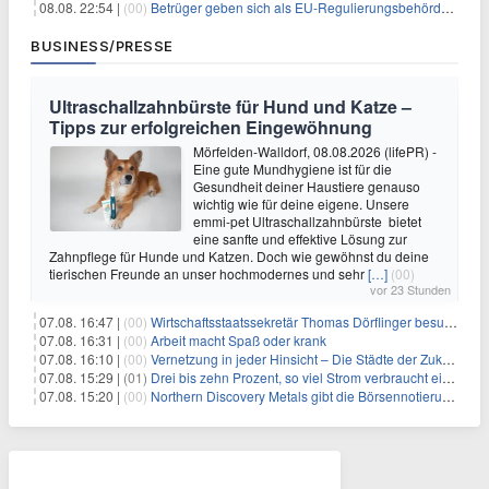
08.08. 22:54 |
(00)
Betrüger geben sich als EU-Regulierungsbehörden aus, um Krypto-Nutzer nach MiCA-Deadline ins Visier zu nehmen
BUSINESS/PRESSE
Ultraschallzahnbürste für Hund und Katze –
Tipps zur erfolgreichen Eingewöhnung
Mörfelden-Walldorf, 08.08.2026 (lifePR) -
Eine gute Mundhygiene ist für die
Gesundheit deiner Haustiere genauso
wichtig wie für deine eigene. Unsere
emmi-pet Ultraschallzahnbürste bietet
eine sanfte und effektive Lösung zur
Zahnpflege für Hunde und Katzen. Doch wie gewöhnst du deine
tierischen Freunde an unser hochmodernes und sehr
[…]
(00)
vor 23 Stunden
07.08. 16:47 |
(00)
Wirtschaftsstaatssekretär Thomas Dörflinger besucht Handwerksbetrieb im Kammerbezirk Freiburg
07.08. 16:31 |
(00)
Arbeit macht Spaß oder krank
07.08. 16:10 |
(00)
Vernetzung in jeder Hinsicht – Die Städte der Zukunft sind grün-blau
07.08. 15:29 |
(01)
Drei bis zehn Prozent, so viel Strom verbraucht ein Aufzug im Gebäude
07.08. 15:20 |
(00)
Northern Discovery Metals gibt die Börsennotierung an der Frankfurter Wertpapierbörse bekannt