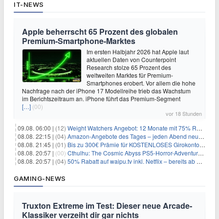
IT-NEWS
Apple beherrscht 65 Prozent des globalen
Premium-Smartphone-Marktes
Im ersten Halbjahr 2026 hat Apple laut
aktuellen Daten von Counterpoint
Research stolze 65 Prozent des
weltweiten Marktes für Premium-
Smartphones erobert. Vor allem die hohe
Nachfrage nach der iPhone 17 Modellreihe trieb das Wachstum
im Berichtszeitraum an. iPhone führt das Premium-Segment
[…]
(00)
vor 18 Stunden
09.08. 06:00 |
(12)
Weight Watchers Angebot: 12 Monate mit 75% Rabatt ab 6,25€/Monat
08.08. 22:15 |
(04)
Amazon-Angebote des Tages – jeden Abend neue Deals zum Stöbern
08.08. 21:45 |
(01)
Bis zu 300€ Prämie für KOSTENLOSES Girokonto bei der Santander – 50€ schon nach 1 Woche!
08.08. 20:57 |
(00)
Cthulhu: The Cosmic Abyss PS5-Horror-Adventure für 27,99€
08.08. 20:57 |
(04)
50% Rabatt auf waipu.tv inkl. Netflix – bereits ab 9€/Monat (statt 17,99€)
GAMING-NEWS
Truxton Extreme im Test: Dieser neue Arcade-
Klassiker verzeiht dir gar nichts