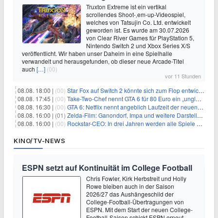
Truxton Extreme ist ein vertikal
scrollendes Shoot-‚em-up-Videospiel,
welches von Tatsujin Co. Ltd. entwickelt
geworden ist. Es wurde am 30.07.2026
von Clear River Games für PlayStation 5,
Nintendo Switch 2 und Xbox Series X/S
veröffentlicht. Wir haben unser Daheim in eine Spielhalle
verwandelt und herausgefunden, ob dieser neue Arcade-Titel
auch
[…]
(00)
vor 11 Stunden
08.08. 18:00 |
(00)
Star Fox auf Switch 2 könnte sich zum Flop entwickeln
08.08. 17:45 |
(00)
Take-Two-Chef nennt GTA 6 für 80 Euro ein „unglaubliches Schnäppchen“
08.08. 16:30 |
(00)
GTA 6: Netflix nennt angeblich Laufzeit der neuen Gameplay-Präsentation
08.08. 16:00 |
(01)
Zelda-Film: Ganondorf, Impa und weitere Darsteller sollen feststehen
08.08. 16:00 |
(00)
Rockstar-CEO: In drei Jahren werden alle Spiele gestreamt
KINO/TV-NEWS
ESPN setzt auf Kontinuität im College Football
Chris Fowler, Kirk Herbstreit und Holly
Rowe bleiben auch in der Saison
2026/27 das Aushängeschild der
College-Football-Übertragungen von
ESPN. Mit dem Start der neuen College-
Football-Saison schickt ESPN erneut