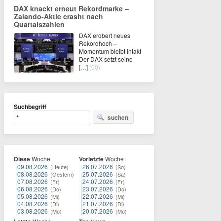
DAX knackt erneut Rekordmarke –
Zalando-Aktie crasht nach
Quartalszahlen
DAX erobert neues
Rekordhoch –
Momentum bleibt intakt
Der DAX setzt seine
[…]
(00)
Suchbegriff
suchen
Diese
Woche
Vorletzte
Woche
09.08.2026
26.07.2026
(Heute)
(So)
08.08.2026
25.07.2026
(Gestern)
(Sa)
07.08.2026
24.07.2026
(Fr)
(Fr)
06.08.2026
23.07.2026
(Do)
(Do)
05.08.2026
22.07.2026
(Mi)
(Mi)
04.08.2026
21.07.2026
(Di)
(Di)
03.08.2026
20.07.2026
(Mo)
(Mo)