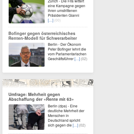
Zürich - Die Fifa wittert
eine Kampagne gegen
ihren umstrittenen
Präsidenten Gianni
[…]
(00)
Bofinger gegen österreichisches
Renten-Modell für Schwerarbeiter
Berlin - Der Ökonom
Peter Bofinger lehnt die
vom Parlamentarischen
Geschäftsführer
[…]
(02)
Umfrage: Mehrheit gegen
Abschaffung der «Rente mit 63»
Berlin (dpa) - Eine
deutliche Mehrheit der
Menschen in
Deutschland spricht
sich gegen die
[…]
(02)