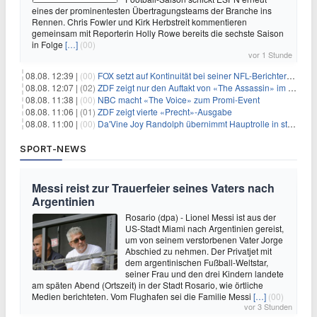
eines der prominentesten Übertragungsteams der Branche ins
Rennen. Chris Fowler und Kirk Herbstreit kommentieren
gemeinsam mit Reporterin Holly Rowe bereits die sechste Saison
in Folge
[…]
(00)
vor 1 Stunde
08.08. 12:39 |
(00)
FOX setzt auf Kontinuität bei seiner NFL-Berichterstattung
08.08. 12:07 |
(02)
ZDF zeigt nur den Auftakt von «The Assassin» im Fernsehen
08.08. 11:38 |
(00)
NBC macht «The Voice» zum Promi-Event
08.08. 11:06 |
(01)
ZDF zeigt vierte «Precht»-Ausgabe
08.08. 11:00 |
(00)
Da'Vine Joy Randolph übernimmt Hauptrolle in starbesetzter schwarzer Komödie
SPORT-NEWS
Messi reist zur Trauerfeier seines Vaters nach
Argentinien
Rosario (dpa) - Lionel Messi ist aus der
US-Stadt Miami nach Argentinien gereist,
um von seinem verstorbenen Vater Jorge
Abschied zu nehmen. Der Privatjet mit
dem argentinischen Fußball-Weltstar,
seiner Frau und den drei Kindern landete
am späten Abend (Ortszeit) in der Stadt Rosario, wie örtliche
Medien berichteten. Vom Flughafen sei die Familie Messi
[…]
(00)
vor 3 Stunden