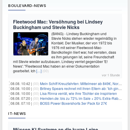
BOULEVARD-NEWS
Fleetwood Mac: Versöhnung bei Lindsey
Buckingham und Stevie Nicks
(BANG) - Lindsey Buckingham und
Stevie Nicks stehen wieder regelmäßig in
Kontakt. Der Musiker, der von 1972 bis
1976 mit seiner Fleetwood-Mac-
Bandkollegin liiert war, hat verraten, dass
es ihm gelungen ist, seine Freundschaft
mit Stevie wieder aufzubauen. Lindsey verriet gegenüber 'E!
News': "Fleetwood Mac haben an einer Dokumentation
gearbeitet. Ich
[…]
(00)
vor 1 Stunde
08.08. 10:42 |
(00)
Mein Schiff Kreuzfahrten: Mittelmeer ab 849€, Norwegen ab 999€ p.P.
08.08. 10:00 |
(00)
Britney Spears rechnet mit ihren Eltern ab: 'Ich ging zwei Monate lang auf die Knie und weinte'
08.08. 10:00 |
(00)
Lisa Rinna verrät, wie ihre Töchter sie inspirieren
08.08. 07:20 |
(00)
Hemden.de: bis zu 72% im Sale + 20% Extra-Rabatt dank Gutschein
08.08. 07:10 |
(00)
BOSS Power Boxershorts 3er Pack für 27€
IT-NEWS
Müssen KI-Systeme an die kurze Leine