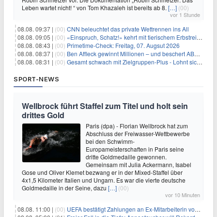
Leben wartet nicht! “ von Tom Khazaleh ist bereits ab 8.
[…]
(00)
vor 1 Stunde
08.08. 09:37 |
(00)
CNN beleuchtet das private Wettrennen ins All
08.08. 09:05 |
(00)
«Einspruch, Schatz!» kehrt mit tierischem Erbstreit zurück
08.08. 08:43 |
(00)
Primetime-Check: Freitag, 07. Augsut 2026
08.08. 08:37 |
(00)
Ben Affleck gewinnt Millionen – und beschert ABC Top-Quoten
08.08. 08:31 |
(00)
Gesamt schwach mit Zielgruppen-Plus - Lohnt sich First Dates Hotel doch?
SPORT-NEWS
Wellbrock führt Staffel zum Titel und holt sein
drittes Gold
Paris (dpa) - Florian Wellbrock hat zum
Abschluss der Freiwasser-Wettbewerbe
bei den Schwimm-
Europameisterschaften in Paris seine
dritte Goldmedaille gewonnen.
Gemeinsam mit Julia Ackermann, Isabel
Gose und Oliver Klemet bezwang er in der Mixed-Staffel über
4x1,5 Kilometer Italien und Ungarn. Es war die vierte deutsche
Goldmedaille in der Seine, dazu
[…]
(00)
vor 10 Minuten
08.08. 11:00 |
(00)
UEFA bestätigt Zahlungen an Ex-Mitarbeiterin von Infantino