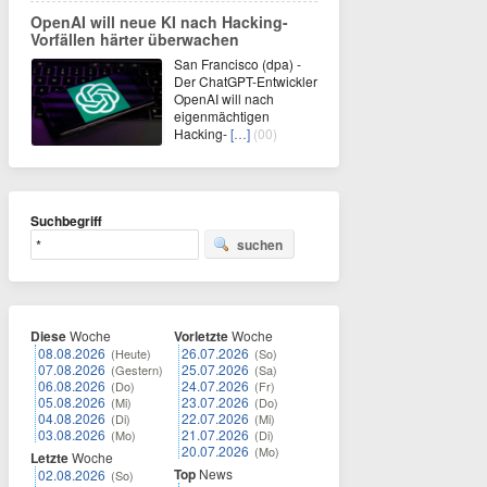
OpenAI will neue KI nach Hacking-
Vorfällen härter überwachen
San Francisco (dpa) -
Der ChatGPT-Entwickler
OpenAI will nach
eigenmächtigen
Hacking-
[…]
(00)
Suchbegriff
suchen
Diese
Woche
Vorletzte
Woche
08.08.2026
26.07.2026
(Heute)
(So)
07.08.2026
25.07.2026
(Gestern)
(Sa)
06.08.2026
24.07.2026
(Do)
(Fr)
05.08.2026
23.07.2026
(Mi)
(Do)
04.08.2026
22.07.2026
(Di)
(Mi)
03.08.2026
21.07.2026
(Mo)
(Di)
20.07.2026
(Mo)
Letzte
Woche
Top
News
02.08.2026
(So)