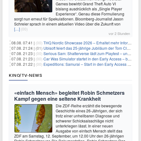
Games bewirbt Grand Theft Auto VI
bislang ausdrücklich als „Single Player
Experience“. Genau diese Formulierung
sorgt nun erneut für Spekulationen. Bloomberg-Journalist Jason
Schreier sprach in einem aktuellen Video über die Zukunft von
[…]
(00)
vor 2 Stunden
08.08. 07:41 |
(00)
THQ Nordic Showcase 2026 – Erhaltet mehr Informationen
07.08. 21:24 |
(01)
Ubisoft feiert das 25-jährige Jubiläum der Tom Clancy’s Ghost Recon-Reihe
07.08. 21:23 |
(00)
Serious Sam: Shatterverse lädt zum Playtest – und erscheint schon bald!
07.08. 21:23 |
(00)
Car Was Simulator startet in den Early Access – bald gehts los!
07.08. 21:22 |
(00)
Expeditions: Samurai – Start in den Early Access ab heute im feudalen Japan
KINO/TV-NEWS
«einfach Mensch» begleitet Robin Schmetzers
Kampf gegen eine seltene Krankheit
Die ZDF-Reihe erzählt die bewegende
Geschichte eines 26-Jährigen, der sich
trotz einer unheilbaren Diagnose und
schwerer Schicksalsschläge nicht
unterkriegen lässt. In einer neuen
Ausgabe von einfach Mensch stellt das
ZDF am Samstag, 12. September, um 12.00 Uhr den 26-jährigen
Robin Schmetzer vor. Die Dokumentation „Robin Schmetzer: Das