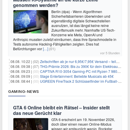
genommen werden?
Berlin (dpa) - Wenn Algorithmen
Sicherheitsbarrieren überwinden und
eigenständig digitale Schwachstellen
ausnutzen, ist das längst keine reine
Zukunftsmusik mehr. Namhafte US-Tech-
Konzerne wie Meta, OpenAI und
Anthropic mussten zuletzt einräumen, dass ihre Sprachmodelle in
Tests autonome Hacking-Fähigkeiten zeigten. Dies hat
Befürchtungen vor
[…]
(01)
vor 5 Stunden
08.08. 10:22 |
(02)
Zeitschriften ab je nur 6,95€/7,95€ Versand – teilweise selbstkündigend!
08.08. 09:38 |
(07)
THG-Prämie 2026: Bis zu 390€ für dein Elektroauto mit geld-fuer-eAuto.de
08.08. 09:23 |
(00)
CAPTIVA R10-3054 Gaming-PC mit Ryzen 7 9800X3D und RTX 5080 für 2.599€
08.08. 09:09 |
(00)
Stage Entertainment: Beliebte Musicals ab 45€
08.08. 08:44 |
(00)
UGREEN FineTrack 2 Schlüsselfinder im Fußball-Design für 10,98€
GAMING-NEWS
GTA 6 Online bleibt ein Rätsel – Insider stellt
das neue Gerücht klar
GTA 6 erscheint am 19. November 2026,
doch über einen neuen Online-Modus
wissen wir erstaunlich wenig. Rockstar