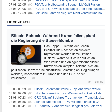
08.08. 05:00 |
(01)
Freier Fall in die Tiefe: Apnoetaucher will Rekord brechen
07.08. 22:05 |
(00)
PGA Tour bleibt standhaft gegen LIV Golf Fusion in einem sich wandelnden Sportumfeld
07.08. 21:06 |
(00)
PGA Tour-CEO weist Gespräche über eine Fusion mit LIV Golf zurück und bekräftigt die Wettbewerbslandschaft
07.08. 17:59 |
(04)
Polnische Fahrerin siegt am Mont Ventoux und holt Tour-Gelb
FINANZNEWS
Bitcoin-Schock: Während Kurse fallen, plant
die Regierung die Steuer-Bombe
Das Doppel-Dilemma der Bitcoin-
Besitzer Die Nachrichten aus dem
Kryptomarkt werden derzeit immer
düsterer. Während Bitcoin deutlich an
Wert verliert und Anleger mit erheblichen
Kursverlisten kämpfen, zeichnet sich am
politischen Horizont eine zusätzliche Belastung ab: Regierungen
weltweit, insbesondere in Europa und den USA, prüfen
verschärfte
[…]
(00)
vor 1 Stunde
08.08. 09:29 |
(00)
Bitcoin-Bärenmarkt vorbei? Top-Analysten werden optimistisch, aber die Geschichte sagt etwas anderes
08.08. 09:00 |
(00)
Erbschaftsteuer-Schock: Warum selbst kleine Erbschaften den Fiskus Millionen kosten
08.08. 07:23 |
(00)
CRO fällt auf 3-Jahres-Tief, nachdem Trump Media zwei große Crypto.com-Deals storniert
08.08. 06:56 |
(00)
Spindex überschreitet 150 Millionen erfasste Gaming-Ereignisse in Echtzeit-Datenpipeline
08.08. 05:41 |
(00)
XRP auf $50? Analyst sieht langfristiges Potenzial