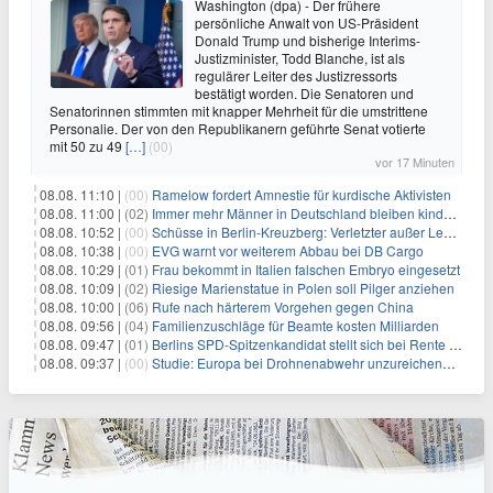
Washington (dpa) - Der frühere
persönliche Anwalt von US-Präsident
Donald Trump und bisherige Interims-
Justizminister, Todd Blanche, ist als
regulärer Leiter des Justizressorts
bestätigt worden. Die Senatoren und
Senatorinnen stimmten mit knapper Mehrheit für die umstrittene
Personalie. Der von den Republikanern geführte Senat votierte
mit 50 zu 49
[…]
(00)
vor 17 Minuten
08.08. 11:10 |
(00)
Ramelow fordert Amnestie für kurdische Aktivisten
08.08. 11:00 |
(02)
Immer mehr Männer in Deutschland bleiben kinderlos
08.08. 10:52 |
(00)
Schüsse in Berlin-Kreuzberg: Verletzter außer Lebensgefahr
08.08. 10:38 |
(00)
EVG warnt vor weiterem Abbau bei DB Cargo
08.08. 10:29 |
(01)
Frau bekommt in Italien falschen Embryo eingesetzt
08.08. 10:09 |
(02)
Riesige Marienstatue in Polen soll Pilger anziehen
08.08. 10:00 |
(06)
Rufe nach härterem Vorgehen gegen China
08.08. 09:56 |
(04)
Familienzuschläge für Beamte kosten Milliarden
08.08. 09:47 |
(01)
Berlins SPD-Spitzenkandidat stellt sich bei Rente mit 63 quer
08.08. 09:37 |
(00)
Studie: Europa bei Drohnenabwehr unzureichend vorbereitet