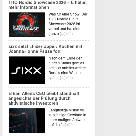
THQ Nordic Showcase 2026 – Erhaltet
mehr Informationen
Was für eine Show! Der
THQ Nordic Digital
Showcase 2026 ist
vorbei und hat eine
ganze
[…]
(00)
sixx setzt «Fixer Upper: Kochen mit
Joanna» ohne Pause fort
Nach dem Ende der
fünften Staffel geht es
bei sixx nahtlos weiter:
Bereits eine Woche
später
[…]
(00)
Ethan Allens CEO bleibt standhaft
angesichts der Prüfung durch
aktivistische Investoren
Langfristige Vision vs.
kurzfristige Gewinne In
einer mutigen Antwort
auf die
[…]
(00)