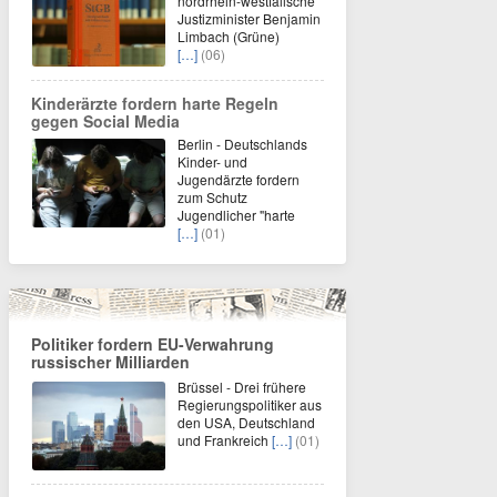
nordrhein-westfälische
Justizminister Benjamin
Limbach (Grüne)
[…]
(06)
Kinderärzte fordern harte Regeln
gegen Social Media
Berlin - Deutschlands
Kinder- und
Jugendärzte fordern
zum Schutz
Jugendlicher "harte
[…]
(01)
Politiker fordern EU-Verwahrung
russischer Milliarden
Brüssel - Drei frühere
Regierungspolitiker aus
den USA, Deutschland
und Frankreich
[…]
(01)