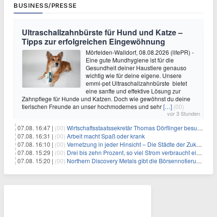
BUSINESS/PRESSE
Ultraschallzahnbürste für Hund und Katze –
Tipps zur erfolgreichen Eingewöhnung
Mörfelden-Walldorf, 08.08.2026 (lifePR) -
Eine gute Mundhygiene ist für die
Gesundheit deiner Haustiere genauso
wichtig wie für deine eigene. Unsere
emmi-pet Ultraschallzahnbürste bietet
eine sanfte und effektive Lösung zur
Zahnpflege für Hunde und Katzen. Doch wie gewöhnst du deine
tierischen Freunde an unser hochmodernes und sehr
[…]
(00)
vor 3 Stunden
07.08. 16:47 |
(00)
Wirtschaftsstaatssekretär Thomas Dörflinger besucht Handwerksbetrieb im Kammerbezirk Freiburg
07.08. 16:31 |
(00)
Arbeit macht Spaß oder krank
07.08. 16:10 |
(00)
Vernetzung in jeder Hinsicht – Die Städte der Zukunft sind grün-blau
07.08. 15:29 |
(00)
Drei bis zehn Prozent, so viel Strom verbraucht ein Aufzug im Gebäude
07.08. 15:20 |
(00)
Northern Discovery Metals gibt die Börsennotierung an der Frankfurter Wertpapierbörse bekannt