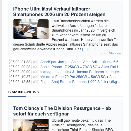
iPhone Ultra lässt Verkauf faltbarer
Smartphones 2026 um 20 Prozent steigen
Laut Branchenberichten werden die
weltweiten Auslieferungen faltbarer
Smartphones im Jahr 2026 im Vergleich
zum Vorjahr voraussichtlich um 20
Prozent wachsen. Hauptverantwortlich für
diesen Schub dürfte Apples erstes faltbares Smartphone sein: das
gerüchteweise erwartete iPhone Ultra. Das
[…]
(00)
vor 5 Stunden
06.08. 21:33 |
(00)
SportSpar: Jackpot Sale – Viele Artikel für nur 6,66€ – nur 48 Stunden
06.08. 20:23 |
(00)
Apple iPhone 17 256GB + 70GB 5G + Alles-Flat im Vodafone-Netz für 34,99€/Monat – eff. 4,65€/Monat
06.08. 20:00 |
(00)
manager magazin+ & Harvard Business manager+ Digital-Kombi-Abo 1 Monat kostenlos
06.08. 19:37 |
(00)
Motorola Edge 70 Pro 256GB + 50GB 5G + Alles-Flat im Vodafone-Netz für 19,99€/Monat – eff. 0,61€/Monat
06.08. 18:55 |
(00)
Frigeo Ahoj-Brause Bonbons 1.000 Stück (1,8kg Eimer) für 6,29€
GAMING-NEWS
Tom Clancy’s The Division Resurgence – ab
sofort für euch verfügbar
Ubisoft gab heute bekannt, dass The
Division Resurgence, das neue
kostenlose Third-Person-Shooter-RPG,