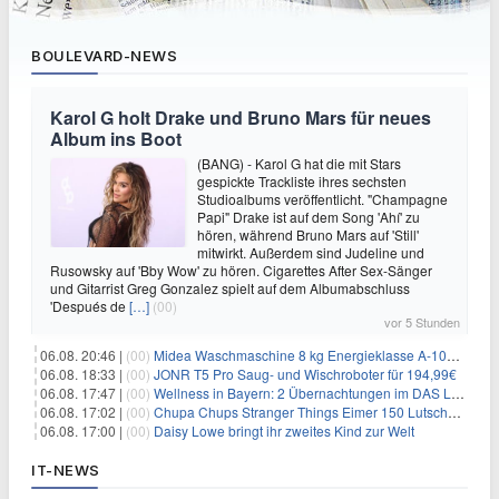
BOULEVARD-NEWS
Karol G holt Drake und Bruno Mars für neues
Album ins Boot
(BANG) - Karol G hat die mit Stars
gespickte Trackliste ihres sechsten
Studioalbums veröffentlicht. "Champagne
Papi" Drake ist auf dem Song 'Ahí' zu
hören, während Bruno Mars auf 'Still'
mitwirkt. Außerdem sind Judeline und
Rusowsky auf 'Bby Wow' zu hören. Cigarettes After Sex-Sänger
und Gitarrist Greg Gonzalez spielt auf dem Albumabschluss
'Después de
[…]
(00)
vor 5 Stunden
06.08. 20:46 |
(00)
Midea Waschmaschine 8 kg Energieklasse A-10% 1400 U/Min für 289,97€
06.08. 18:33 |
(00)
JONR T5 Pro Saug- und Wischroboter für 194,99€
06.08. 17:47 |
(00)
Wellness in Bayern: 2 Übernachtungen im DAS LUDWIG Sports Resort inkl. HP + Wellness ab 174€ p.P.
06.08. 17:02 |
(00)
Chupa Chups Stranger Things Eimer 150 Lutscher für 21,95€
06.08. 17:00 |
(00)
Daisy Lowe bringt ihr zweites Kind zur Welt
IT-NEWS