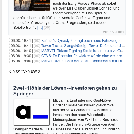
nach der Early-Access-Phase ab sofort
weltweit für PC über Ubisoft Connect und
Steam verfügbar ist. Das Spiel ist
ebenfalls bereits für iOS- und Android-Geräte verfügbar und
unterstützt Crossplay und Cross-Progression, so dass der
Spielfortschritt
[…]
(00)
vor 2 Stunden
06.08. 19:41 |
(00)
Farmer’s Dynasty 2 bringt euch neue Fahrzeuge
06.08. 19:41 |
(00)
Tower Tactics 2 angekündigt: Tower Defense und Deckbuilding Kombo kehrt zurück
06.08. 19:40 |
(00)
MARVEL Tōkon: Fighting Souls ist ab heute verfügbar
06.08. 19:30 |
(00)
GTA 6: Ex-Rockstar-Entwickler würde eine weitere Verschiebung nicht überraschen
06.08. 19:00 |
(00)
Marvel Rivals: Leak deutet auf Rennmodus mit Fahrzeugen hin
KINO/TV-NEWS
Zwei «Höhle der Löwen»-Investoren gehen zu
Springer
Mit Janna Ensthaler und Gast-Löwe
Christian Miele verstärken gleich zwei
aus der VOX-Gründershow bekannte
Investoren das neue Wirtschafts-
Meinungsteam von WELT und Business
Insider. Die Premium-Gruppe von Axel
Springer, zu der WELT, Business Insider Deutschland und Politico
Deutschland gehören, baut ihr wirtschaftspolitisches