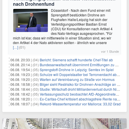
nach Drohnenfund
Düsseldorf - Nach dem Fund einer mit
Sprengstoff bestückten Drohne am
Flughafen Halle/Leipzig hat sich der
Verteidigungspolitiker Bastian Ernst
(CDU) für Konsultationen nach Artikel 4
des Nato-Vertrags ausgesprochen. "Für
mich ist klar, dass wir mittlerweile in einer Situation sind, wo wir
den Artikel 4 der Nato aktivieren sollten - ähnlich wie unsere
[…]
(01)
vor 1 Stunde
06.08. 20:33 |
(04)
Bericht: Siemens schafft hunderte Chef-Titel ab
06.08. 20:14 |
(01)
Bundesanwaltschaft übernimmt Ermittlungen zu Drohnenvorfall
06.08. 19:54 |
(05)
Sprengstoff-Drohne in Leipzig: Semtex im Spiel
06.08. 19:23 |
(08)
Schulze will Doppelstaatler bei Terrorverdacht abschieben
06.08. 19:20 |
(03)
Warten auf Vereinbarung zu Straße von Hormus
06.08. 18:58 |
(04)
Bilger sieht Restrisiko für Drohnen-Anschläge an Flughäfen
06.08. 18:44 |
(03)
Studie: Wirtschaft droht Milliardenverlust durch Niedrigwasser
06.08. 18:42 |
(05)
Verfassungsschutz beobachtet AfD-Abgeordneten Nolte
06.08. 18:20 |
(00)
Ex-Caritas-Chef kritisiert abschlagsfreie Rente nach 45 Jahren
06.08. 18:07 |
(04)
Rekord-Wassertemperatur vor Mallorca: 33,02 Grad