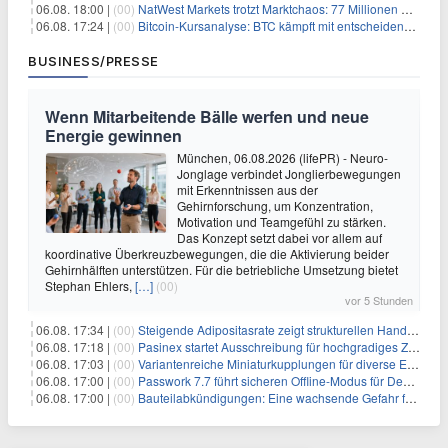
06.08. 18:00 |
(00)
NatWest Markets trotzt Marktchaos: 77 Millionen Pfund Gewinn im ersten Halbjahr
06.08. 17:24 |
(00)
Bitcoin-Kursanalyse: BTC kämpft mit entscheidender $65K-Hürde, während sich ein Liquidationscluster aufbaut
BUSINESS/PRESSE
Wenn Mitarbeitende Bälle werfen und neue
Energie gewinnen
München, 06.08.2026 (lifePR) - Neuro-
Jonglage verbindet Jonglierbewegungen
mit Erkenntnissen aus der
Gehirnforschung, um Konzentration,
Motivation und Teamgefühl zu stärken.
Das Konzept setzt dabei vor allem auf
koordinative Überkreuzbewegungen, die die Aktivierung beider
Gehirnhälften unterstützen. Für die betriebliche Umsetzung bietet
Stephan Ehlers,
[…]
(00)
vor 5 Stunden
06.08. 17:34 |
(00)
Steigende Adipositasrate zeigt strukturellen Handlungsbedarf bei der Ernährung schulpflichtiger Kinder
06.08. 17:18 |
(00)
Pasinex startet Ausschreibung für hochgradiges Zinksulfidkonzentrat mit Germanium- und Silbergehalten und stellt ein Betriebsupdate bereit
06.08. 17:03 |
(00)
Variantenreiche Miniaturkupplungen für diverse Einsatzbereiche
06.08. 17:00 |
(00)
Passwork 7.7 führt sicheren Offline-Modus für Desktop- und Mobile-Apps ein
06.08. 17:00 |
(00)
Bauteilabkündigungen: Eine wachsende Gefahr für industrielle Elektroniksysteme