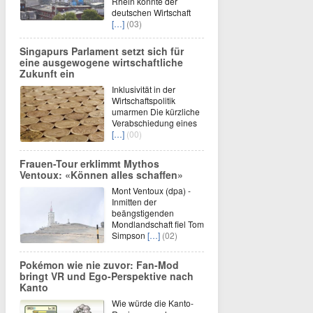
Rhein könnte der
deutschen Wirtschaft
[…]
(03)
Singapurs Parlament setzt sich für
eine ausgewogene wirtschaftliche
Zukunft ein
Inklusivität in der
Wirtschaftspolitik
umarmen Die kürzliche
Verabschiedung eines
[…]
(00)
Frauen-Tour erklimmt Mythos
Ventoux: «Können alles schaffen»
Mont Ventoux (dpa) -
Inmitten der
beängstigenden
Mondlandschaft fiel Tom
Simpson
[…]
(02)
Pokémon wie nie zuvor: Fan-Mod
bringt VR und Ego-Perspektive nach
Kanto
Wie würde die Kanto-