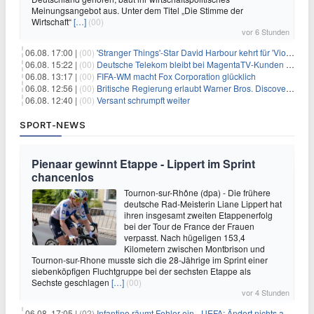
Meinungsangebot aus. Unter dem Titel „Die Stimme der
Wirtschaft“
[…]
(00)
vor 6 Stunden
06.08. 17:00 |
(00)
'Stranger Things'-Star David Harbour kehrt für 'Violent Night 2' zurück – Kristen Bell stößt zur Besetzung
06.08. 15:22 |
(00)
Deutsche Telekom bleibt bei MagentaTV-Kunden vage
06.08. 13:17 |
(00)
FIFA-WM macht Fox Corporation glücklich
06.08. 12:56 |
(00)
Britische Regierung erlaubt Warner Bros. Discovery-Übernahme
06.08. 12:40 |
(00)
Versant schrumpft weiter
SPORT-NEWS
Pienaar gewinnt Etappe - Lippert im Sprint
chancenlos
Tournon-sur-Rhône (dpa) - Die frühere
deutsche Rad-Meisterin Liane Lippert hat
ihren insgesamt zweiten Etappenerfolg
bei der Tour de France der Frauen
verpasst. Nach hügeligen 153,4
Kilometern zwischen Montbrison und
Tournon-sur-Rhone musste sich die 28-Jährige im Sprint einer
siebenköpfigen Fluchtgruppe bei der sechsten Etappe als
Sechste geschlagen
[…]
(00)
vor 4 Stunden
06.08. 17:05 |
(02)
Infantino räumt Fehler ein - UEFA: Ändert nichts an Boykott