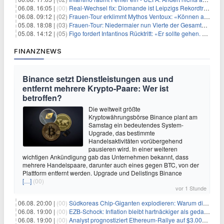
06.08. 16:05 |
(00)
Real-Wechsel fix: Diomande ist Leipzigs Rekordtransfer
06.08. 09:12 |
(02)
Frauen-Tour erklimmt Mythos Ventoux: «Können alles schaffen»
05.08. 18:08 |
(03)
Frauen-Tour: Niedermaier nun Vierte der Gesamtwertung
05.08. 14:12 |
(05)
Figo fordert Infantinos Rücktritt: «Er sollte gehen. Jetzt»
FINANZNEWS
Binance setzt Dienstleistungen aus und
entfernt mehrere Krypto-Paare: Wer ist
betroffen?
Die weltweit größte
Kryptowährungsbörse Binance plant am
Samstag ein bedeutendes System-
Upgrade, das bestimmte
Handelsaktivitäten vorübergehend
pausieren wird. In einer weiteren
wichtigen Ankündigung gab das Unternehmen bekannt, dass
mehrere Handelspaare, darunter auch eines gegen BTC, von der
Plattform entfernt werden. Upgrade und Delistings Binance
[…]
(00)
vor 1 Stunde
06.08. 20:00 |
(00)
Südkoreas Chip-Giganten explodieren: Warum dieser Rekord-Tag die KI-Branche erschüttert
06.08. 19:00 |
(00)
EZB-Schock: Inflation bleibt hartnäckiger als gedacht – 2027 wird zum kritischen Test
06.08. 19:00 |
(00)
Analyst prognostiziert Ethereum-Rallye auf $3.000 nach entscheidendem On-Chain-Ausbruch