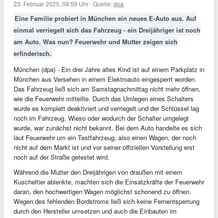
23. Februar 2025, 08:59 Uhr
·
Quelle:
dpa
Eine Familie probiert in München ein neues E-Auto aus. Auf
einmal verriegelt sich das Fahrzeug - ein Dreijähriger ist noch
am Auto. Was nun? Feuerwehr und Mutter zeigen sich
erfinderisch.
München (dpa) - Ein drei Jahre altes Kind ist auf einem Parkplatz in
München aus Versehen in einem Elektroauto eingesperrt worden.
Das Fahrzeug ließ sich am Samstagnachmittag nicht mehr öffnen,
wie die Feuerwehr mitteilte. Durch das Umlegen eines Schalters
wurde es komplett deaktiviert und verriegelt und der Schlüssel lag
noch im Fahrzeug. Wieso oder wodurch der Schalter umgelegt
wurde, war zunächst nicht bekannt. Bei dem Auto handelte es sich
laut Feuerwehr um ein Testfahrzeug, also einen Wagen, der noch
nicht auf dem Markt ist und vor seiner offiziellen Vorstellung erst
noch auf der Straße getestet wird.
Während die Mutter den Dreijährigen von draußen mit einem
Kuscheltier ablenkte, machten sich die Einsatzkräfte der Feuerwehr
daran, den hochwertigen Wagen möglichst schonend zu öffnen.
Wegen des fehlenden Bordstroms ließ sich keine Fernentsperrung
durch den Hersteller umsetzen und auch die Einbauten im