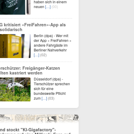
haben sich in einem
neuen
[…]
(00)
G kritisiert «FreiFahren»-App als
solidarisch
Berlin (dpa) - Wer mit
der App « FreiFahren »
andere Fahrgäste im
Berliner Nahverkehr
[…]
(02)
erschützer: Freigänger-Katzen
llten kastriert werden
Düsseldorf (dpa) -
Tierschützer sprechen
sich für eine
bundesweite Pflicht
zum
[…]
(03)
nd stockt "KI-Gigafactory"-