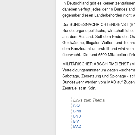
In Deutschland gibt es keinen zentralisi
daneben verfügt jedes der 16 Bundesländ
gegenüber diesen Länderbehörden nicht 
Der BUNDESNACHRICHTENDIENST (BND) s
Bundesorgane politische, wirtschaftliche,
aus dem Ausland. Seit dem Ende des Os
Geldwäsche, illegalen Waffen- und Techno
dem Kanzleramt unterstellt und wird vo
überwacht. Die rund 6500 Mitarbeiter dürf
MILITÄRISCHER ABSCHIRMDIENST (MAD): 
Verteidigungsministerium gegen «sicherhe
Sabotage, Zersetzung und Spionage - schü
Bundeswehr werden vom MAD auf Zugehöri
Zentrale ist in Köln.
Links zum Thema
BKA
BPol
BND
BfV
MAD