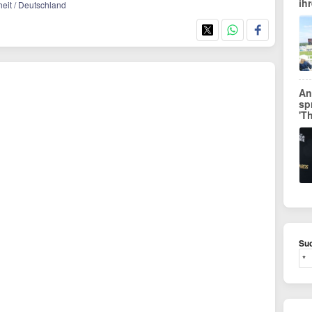
ih
heit / Deutschland
An
sp
'T
Suc