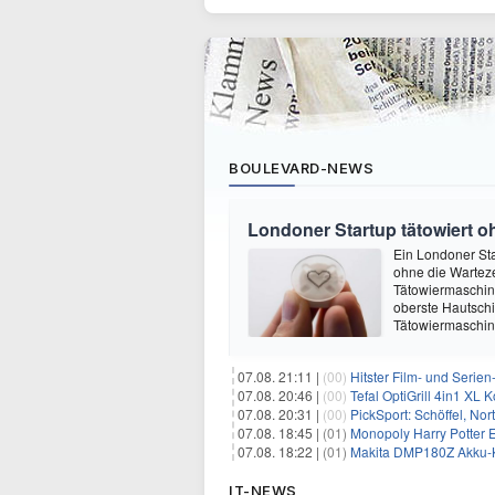
BOULEVARD-NEWS
Londoner Startup tätowiert o
Ein Londoner Sta
ohne die Warteze
Tätowiermaschine 
oberste Hautschi
Tätowiermaschine
07.08. 21:11 |
(00)
Hitster Film- und Serie
07.08. 20:46 |
(00)
Tefal OptiGrill 4in1 XL
07.08. 20:31 |
(00)
PickSport: Schöffel, No
07.08. 18:45 |
(01)
Monopoly Harry Potter Ed
07.08. 18:22 |
(01)
Makita DMP180Z Akku-K
IT-NEWS