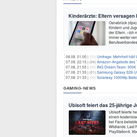
Kinderärzte: Eltern versagen
Osnabrück (dpa)
Kindern und Jug
der Eltern. «Ich 
immer weiter ver
Berufsverbande
08.08. 01:00 |
(00)
Umfrage: Mehrheit hält 
07.08. 22:15 |
(04)
Amazon-Angebote des T
07.08. 21:55 |
(00)
ING Dream-Team: 300€ P
07.08. 21:35 |
(01)
Samsung Galaxy S26 Ultra
07.08. 21:33 |
(00)
Solarway 1000Wp Balkonkr
GAMING-NEWS
Ubisoft feiert das 25-jährig
Ubisoft feierte 
einem kostenlose
bei Fans beliebt
Wildlands: Last R
PlayStation4, X