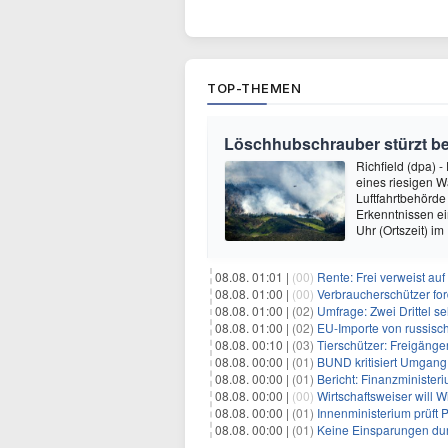
TOP-THEMEN
Löschhubschrauber stürzt be
Richfield (dpa) 
eines riesigen 
Luftfahrtbehörde 
Erkenntnissen e
Uhr (Ortszeit) i
08.08. 01:01 |
(00)
Rente: Frei verweist au
08.08. 01:00 |
(00)
Verbraucherschützer fo
08.08. 01:00 |
(02)
Umfrage: Zwei Drittel s
08.08. 01:00 |
(02)
EU-Importe von russisc
08.08. 00:10 |
(03)
Tierschützer: Freigänger
08.08. 00:00 |
(01)
BUND kritisiert Umgang 
08.08. 00:00 |
(01)
Bericht: Finanzministeri
08.08. 00:00 |
(00)
Wirtschaftsweiser will 
08.08. 00:00 |
(01)
Innenministerium prüft
08.08. 00:00 |
(01)
Keine Einsparungen dur