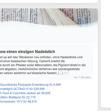
hne einen einzigen Nadelstich
rt-up will das Tätowieren neu erfinden, ohne Nadelstiche und
it einer klassischen Sitzung. CipherX ersetzt die
durch ein Pflaster voller Mikronadeln, die Pigment direkt in die
cht abgeben. Herkömmliche Verfahren wie robotergestützte
n setzen weiterhin auf klassische Nadeln,
[…]
(00)
vor 7 Stunden
n-Soundtracks Partyspiel-Erweiterung für 6,99€
 Kontaktgrill GC784D10 für 239,99€
rth Face & Columbia Jacken ab 39,60€
ition Brettspiel für 22,77€
ompressor 18 V für 48,61€