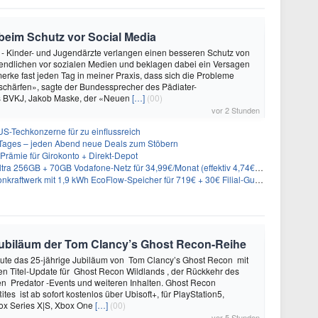
 beim Schutz vor Social Media
 - Kinder- und Jugendärzte verlangen einen besseren Schutz von
endlichen vor sozialen Medien und beklagen dabei ein Versagen
merke fast jeden Tag in meiner Praxis, dass sich die Probleme
schärfen», sagte der Bundessprecher des Pädiater-
s BVKJ, Jakob Maske, der «Neuen
[…]
(00)
vor 2 Stunden
US-Techkonzerne für zu einflussreich
ages – jeden Abend neue Deals zum Stöbern
rämie für Girokonto + Direkt-Depot
 256GB + 70GB Vodafone-Netz für 34,99€/Monat (effektiv 4,74€/Monat)
aftwerk mit 1,9 kWh EcoFlow-Speicher für 719€ + 30€ Filial-Gutschein
e Jubiläum der Tom Clancy’s Ghost Recon-Reihe
heute das 25-jährige Jubiläum von Tom Clancy’s Ghost Recon mit
n Titel-Update für Ghost Recon Wildlands , der Rückkehr des
en Predator -Events und weiteren Inhalten. Ghost Recon
ites ist ab sofort kostenlos über Ubisoft+, für PlayStation5,
box Series X|S, Xbox One
[…]
(00)
vor 5 Stunden