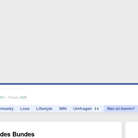
821
) · Forum (
829
)
munity
Lose
Lifestyle
WIN
Umfragen
Was ist klamm?
$$
 des Bundes