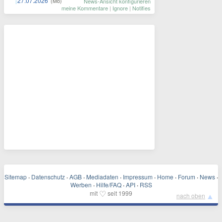
27.07.2026
(Mo)
News-Ansicht konfigurieren
meine Kommentare
|
Ignore
|
Notifies
Sitemap
·
Datenschutz
·
AGB
·
Mediadaten
·
Impressum
·
Home
·
Forum
·
News
·
Werben
·
Hilfe/FAQ
·
API
·
RSS
♡
mit
seit 1999
▲
nach oben