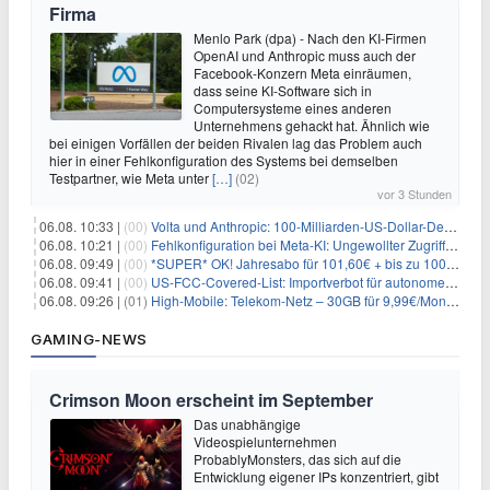
Firma
Menlo Park (dpa) - Nach den KI-Firmen
OpenAI und Anthropic muss auch der
Facebook-Konzern Meta einräumen,
dass seine KI-Software sich in
Computersysteme eines anderen
Unternehmens gehackt hat. Ähnlich wie
bei einigen Vorfällen der beiden Rivalen lag das Problem auch
hier in einer Fehlkonfiguration des Systems bei demselben
Testpartner, wie Meta unter
[…]
(02)
vor 3 Stunden
06.08. 10:33 |
(00)
Volta und Anthropic: 100-Milliarden-US-Dollar-Deal für KI-Rechenleistung
06.08. 10:21 |
(00)
Fehlkonfiguration bei Meta-KI: Ungewollter Zugriff auf fremde Systeme
06.08. 09:49 |
(00)
*SUPER* OK! Jahresabo für 101,60€ + bis zu 100€ Prämie
06.08. 09:41 |
(00)
US-FCC-Covered-List: Importverbot für autonome Roboter ab Juli 2026
06.08. 09:26 |
(01)
High-Mobile: Telekom-Netz – 30GB für 9,99€/Monat / 80GB für 12,49€/Monat / 100GB für 19,99€/Monat (auch mtl. kündbar)
GAMING-NEWS
Crimson Moon erscheint im September
Das unabhängige
Videospielunternehmen
ProbablyMonsters, das sich auf die
Entwicklung eigener IPs konzentriert, gibt