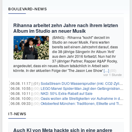
BOULEVARD-NEWS
Rihanna arbeitet zehn Jahre nach ihrem letzten
Album im Studio an neuer Musik
(BANG) - Rihanna "kocht" derzeit im
Studio an neuer Musik. Fans warten
bereits seit einem Jahrzehnt darauf, dass
die 38-jährige Sängerin ihr Album 'Anti'
aus dem Jahr 2016 fortsetzt. Nun hat ihr
37-jähriger Partner, Rapper A$AP Rocky,
angedeutet, dass ein neues Album tatsächlich in Arbeit sein
könnte. In der aktuellen Folge der 'The Jason Lee Show'
[…]
(00)
vor 1 Stunde
06.08. 11:17 |
(01)
SodaStream DUO Wassersprudler (inkl. CO2-Zylinder) für 94€
06.08. 10:55 |
(00)
LEGO Marvel Spider-Man Jagt den Gefängnistransporter (76349) für 32,99€
06.08. 10:11 |
(00)
NKD: 50% Extra-Rabatt auf Sale
06.08. 10:00 |
(00)
Oasis wollen alte Streitigkeiten vor Aufnahme in die Rock and Roll Hall of Fame begraben
06.08. 09:33 |
(00)
Oktoberfest München: Traditionen, Etikette und Tipps für Gäste aus dem In- und Ausland
IT-NEWS
Auch KI von Meta hackte sich in eine andere