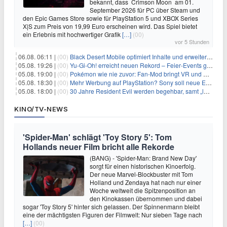
bekannt, dass Crimson Moon am 01.
September 2026 für PC über Steam und
den Epic Games Store sowie für PlayStation 5 und XBOX Series
X|S zum Preis von 19,99 Euro erscheinen wird. Das Spiel bietet
ein Erlebnis mit hochwertiger Grafik
[…]
(00)
vor 5 Stunden
06.08. 06:11 |
(00)
Black Desert Mobile optimiert Inhalte und erweitert Treasure Access
05.08. 19:26 |
(00)
Yu‑Gi‑Oh! erreicht neuen Rekord – Feier‑Events gestartet
05.08. 19:00 |
(00)
Pokémon wie nie zuvor: Fan-Mod bringt VR und Ego-Perspektive nach Kanto
05.08. 18:30 |
(00)
Mehr Werbung auf PlayStation? Sony soll neue Einnahmequellen prüfen
05.08. 18:00 |
(00)
30 Jahre Resident Evil werden begehbar, samt „lebensgroßem Leon“
KINO/TV-NEWS
'Spider-Man' schlägt 'Toy Story 5': Tom
Hollands neuer Film bricht alle Rekorde
(BANG) - 'Spider-Man: Brand New Day'
sorgt für einen historischen Kinoerfolg.
Der neue Marvel-Blockbuster mit Tom
Holland und Zendaya hat nach nur einer
Woche weltweit die Spitzenposition an
den Kinokassen übernommen und dabei
sogar 'Toy Story 5' hinter sich gelassen. Der Spinnenmann bleibt
eine der mächtigsten Figuren der Filmwelt: Nur sieben Tage nach
[…]
(00)