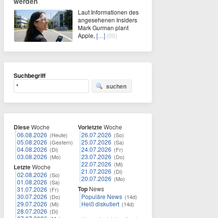
werden
Laut Informationen des
angesehenen Insiders
Mark Gurman plant
Apple,
[…]
(00)
Suchbegriff
suchen
Diese
Woche
Vorletzte
Woche
06.08.2026
26.07.2026
(Heute)
(So)
05.08.2026
25.07.2026
(Gestern)
(Sa)
04.08.2026
24.07.2026
(Di)
(Fr)
03.08.2026
23.07.2026
(Mo)
(Do)
22.07.2026
(Mi)
Letzte
Woche
21.07.2026
(Di)
02.08.2026
(So)
20.07.2026
(Mo)
01.08.2026
(Sa)
Top
News
31.07.2026
(Fr)
30.07.2026
Populäre News
(Do)
(14d)
29.07.2026
Heiß diskutiert
(Mi)
(14d)
28.07.2026
(Di)