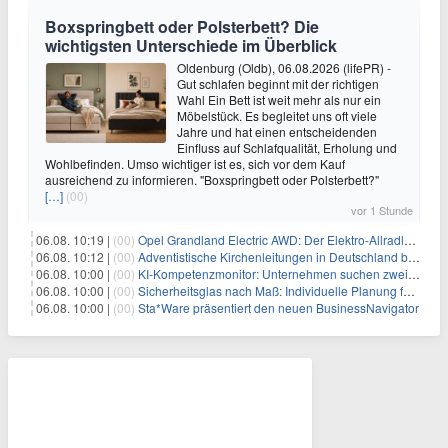
Boxspringbett oder Polsterbett? Die
wichtigsten Unterschiede im Überblick
Oldenburg (Oldb), 06.08.2026 (lifePR) -
Gut schlafen beginnt mit der richtigen
Wahl Ein Bett ist weit mehr als nur ein
Möbelstück. Es begleitet uns oft viele
Jahre und hat einen entscheidenden
Einfluss auf Schlafqualität, Erholung und
Wohlbefinden. Umso wichtiger ist es, sich vor dem Kauf
ausreichend zu informieren. "Boxspringbett oder Polsterbett?"
[…]
(00)
vor 1 Stunde
06.08. 10:19 |
(00)
Opel Grandland Electric AWD: Der Elektro-Allradler als zugkräftiges Wohnwagen-Gespann
06.08. 10:12 |
(00)
Adventistische Kirchenleitungen in Deutschland bekräftigen ihre „Stellungnahme zur gesellschaftlichen Situation“
06.08. 10:00 |
(00)
KI-Kompetenzmonitor: Unternehmen suchen zwei Drittel mehr KI-Experten
06.08. 10:00 |
(00)
Sicherheitsglas nach Maß: Individuelle Planung für anspruchsvolle Sicherheitsanforderungen
06.08. 10:00 |
(00)
Sta*Ware präsentiert den neuen BusinessNavigator