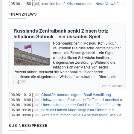
05.08. 11:56 |
(04)
Infantino beruft Krisenrunde ein - Neue Vorwürfe gegen FIFA
FINANZNEWS
Russlands Zentralbank senkt Zinsen trotz
Inflations-Schock – ein riskantes Spiel
Notenbankzitter in Moskau: Konjunktur
vs. Inflation Die russische Zentralbank hat
erneut die Zinsen gesenkt – ein Signal
wirtschaftlicher Schwäche inmitten
kriegerischer Zerstörung. Während die
Inflation sich der Marke von sechs
Prozent nähert, versucht die Notenbank mit niedrigeren
Leitzinsen die stagnierende Wirtschaft anzukurbeln. Dies ist ein
[…]
(00)
vor 35 Minuten
06.08. 10:13 |
(00)
Check24 beendet eigene Baufi-Vermittlung
06.08. 10:00 |
(00)
Uniswap startet Pools.trade für Token-Launches auf Robinhood Chain
06.08. 10:00 |
(00)
Überraschung an der Wall Street: Fed hält Leitzins fest – aber Warsh sendet klares Signal
06.08. 09:38 |
(00)
Berliner Fintech Moss steigt zum Einhorn auf
06.08. 09:00 |
(00)
Vermietete Immobilien als Altersvorsorge: Wie viel Rendite Vermieter wirklich verdienen
BUSINESS/PRESSE