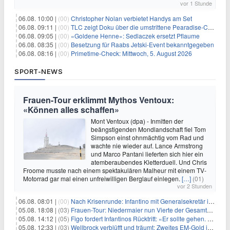
vor 1 Stunde
06.08. 10:00 |
(00)
Christopher Nolan verbietet Handys am Set
06.08. 09:11 |
(00)
TLC zeigt Doku über die umstrittene Pearadise-Community
06.08. 09:05 |
(00)
«Goldene Henne»: Sedlaczek ersetzt Pflaume
06.08. 08:35 |
(00)
Besetzung für Raabs Jetski-Event bekanntgegeben
06.08. 08:16 |
(00)
Primetime-Check: Mittwoch, 5. August 2026
SPORT-NEWS
Frauen-Tour erklimmt Mythos Ventoux:
«Können alles schaffen»
Mont Ventoux (dpa) - Inmitten der
beängstigenden Mondlandschaft fiel Tom
Simpson einst ohnmächtig vom Rad und
wachte nie wieder auf. Lance Armstrong
und Marco Pantani lieferten sich hier ein
atemberaubendes Kletterduell. Und Chris
Froome musste nach einem spektakulären Malheur mit einem TV-
Motorrad gar mal einen unfreiwilligen Berglauf einlegen.
[…]
(01)
vor 2 Stunden
06.08. 08:01 |
(00)
Nach Krisenrunde: Infantino mit Generalsekretär im Stadion
05.08. 18:08 |
(03)
Frauen-Tour: Niedermaier nun Vierte der Gesamtwertung
05.08. 14:12 |
(05)
Figo fordert Infantinos Rücktritt: «Er sollte gehen. Jetzt»
05.08. 12:33 |
(03)
Wellbrock verblüfft und träumt: Zweites EM-Gold in Paris