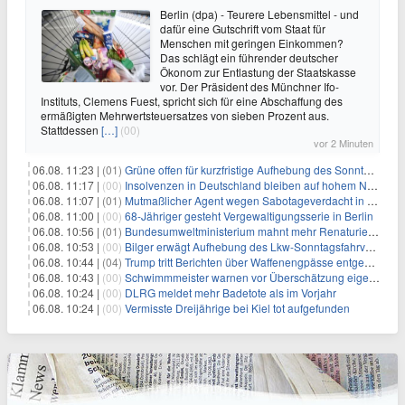
Berlin (dpa) - Teurere Lebensmittel - und
dafür eine Gutschrift vom Staat für
Menschen mit geringen Einkommen?
Das schlägt ein führender deutscher
Ökonom zur Entlastung der Staatskasse
vor. Der Präsident des Münchner Ifo-
Instituts, Clemens Fuest, spricht sich für eine Abschaffung des
ermäßigten Mehrwertsteuersatzes von sieben Prozent aus.
Stattdessen
[…]
(00)
vor 2 Minuten
06.08. 11:23 |
(01)
Grüne offen für kurzfristige Aufhebung des Sonntagsfahrverbots
06.08. 11:17 |
(00)
Insolvenzen in Deutschland bleiben auf hohem Niveau
06.08. 11:07 |
(01)
Mutmaßlicher Agent wegen Sabotageverdacht in Thüringen festgenommen
06.08. 11:00 |
(00)
68-Jähriger gesteht Vergewaltigungsserie in Berlin
06.08. 10:56 |
(01)
Bundesumweltministerium mahnt mehr Renaturierung an
06.08. 10:53 |
(00)
Bilger erwägt Aufhebung des Lkw-Sonntagsfahrverbots
06.08. 10:44 |
(04)
Trump tritt Berichten über Waffenengpässe entgegen und droht
06.08. 10:43 |
(00)
Schwimmmeister warnen vor Überschätzung eigener Fähigkeiten
06.08. 10:24 |
(00)
DLRG meldet mehr Badetote als im Vorjahr
06.08. 10:24 |
(00)
Vermisste Dreijährige bei Kiel tot aufgefunden