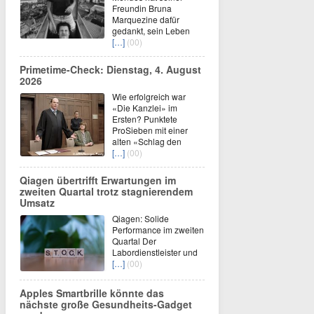
Freundin Bruna
Marquezine dafür
gedankt, sein Leben
[…]
(00)
Primetime-Check: Dienstag, 4. August
2026
Wie erfolgreich war
«Die Kanzlei» im
Ersten? Punktete
ProSieben mit einer
alten «Schlag den
[…]
(00)
Qiagen übertrifft Erwartungen im
zweiten Quartal trotz stagnierendem
Umsatz
Qiagen: Solide
Performance im zweiten
Quartal Der
Labordienstleister und
[…]
(00)
Apples Smartbrille könnte das
nächste große Gesundheits-Gadget