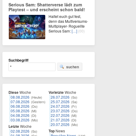
Serious Sam: Shatterverse lädt zum
Playtest – und erscheint schon bald!
Haltet euch gut fest,
denn das Multiversums-
Multiplayer- Roguelite
Serious Sam:
[…]
(00)
Suchbegriff
suchen
Diese
Woche
Vorletzte
Woche
08.08.2026
26.07.2026
(Heute)
(So)
07.08.2026
25.07.2026
(Gestern)
(Sa)
06.08.2026
24.07.2026
(Do)
(Fr)
05.08.2026
23.07.2026
(Mi)
(Do)
04.08.2026
22.07.2026
(Di)
(Mi)
03.08.2026
21.07.2026
(Mo)
(Di)
20.07.2026
(Mo)
Letzte
Woche
Top
News
02.08.2026
(So)
01.08.2026
Populäre News
(Sa)
(14d)