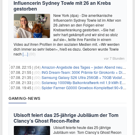
Influencerin Sydney Towle mit 26 an Krebs
gestorben
New York (dpa) - Die amerikanische
Influencerin Sydney Towle ist im Alter von
26 Jahren an den Folgen einer
Krebserkrankung gestorben. «Sie hat
sehr hart gekämpft und wir sind so stolz
auf sie», teilte ihre Familie in einem
Video auf ihren Profilen in den sozialen Medien mit. «Wir werden
dich immer so sehr lieben», hieß es dazu. Geboren wurde Towle
nach
[…]
(00)
vor 7 Stunden
07.08. 22:15 |
(04)
Amazon-Angebote des Tages – jeden Abend neue Deals zum Stöbern
07.08. 21:55 |
(00)
ING Dream-Team: 300€ Prämie für Girokonto + Direkt-Depot
07.08. 21:35 |
(00)
Samsung Galaxy S26 Ultra 256GB + 70GB Vodafone-Netz für 34,99€/Monat (effektiv 4,74€/Monat)
07.08. 21:33 |
(00)
Solarway 1000Wp Balkonkraftwerk mit 1,9 kWh EcoFlow-Speicher für 719€ + 30€ Filial-Gutschein
07.08. 19:45 |
(00)
Spider Farmer G3000 Growbox-Komplettset 90×90×180 cm für 379,99€
GAMING-NEWS
Ubisoft feiert das 25-jährige Jubiläum der Tom
Clancy’s Ghost Recon-Reihe
Ubisoft feierte heute das 25-jährige
Jubiläum von Tom Clancy’s Ghost Recon