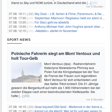
Irland zu Sky und NOW zurück. In Deutschland wird die
[…]
(00)
vor 5 Stunden
07.08. 19:11 |
(02)
Sky Deal – z.B. Serien & Filme, Paramount+ & Netflix für 19,99€/Monat
07.08. 17:00 |
(00)
'September Afternoon'-Regisseur liebt vor allem die 'Banalität' in seinen Filmen
07.08. 13:35 |
(00)
Für Starz geht es abwärts
07.08. 13:00 |
(00)
Anthony Michael Hall: John Hughes sprach über eine Fortsetzung von 'The Breakfast Club'
07.08. 12:15 |
(00)
«Madden» startet im November
SPORT-NEWS
Polnische Fahrerin siegt am Mont Ventoux und
holt Tour-Gelb
Mont Ventoux (dpa) - Radrennfahrerin
Katarzyna Niewiadoma-Phinney aus
Polen hat die Königsetappe bei der Tour
de France der Frauen zum legendären
Mont Ventoux für sich entschieden und
das Gelbe Trikot erobert. Die 31-Jährige
gewann die Bergankunft auf mehr als 1.900 Höhenmetern bei der
siebten Etappe nach einer beeindruckenden Kletterpartie. Sie
hatte
[…]
(03)
vor 6 Stunden
07.08. 16:15 |
(03)
Gose bejubelt EM-Gold - Wellbrock in der Seine ausgebremst
07.08. 11:46 |
(01)
Kampf um die Macht: Wer ist für und wer gegen Infantino?