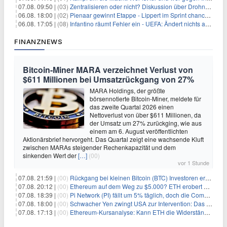
07.08. 09:50 |
(03)
Zentralisieren oder nicht? Diskussion über Drohnenabwehr
06.08. 18:00 |
(02)
Pienaar gewinnt Etappe - Lippert im Sprint chancenlos
06.08. 17:05 |
(08)
Infantino räumt Fehler ein - UEFA: Ändert nichts an Boykott
FINANZNEWS
Bitcoin-Miner MARA verzeichnet Verlust von
$611 Millionen bei Umsatzrückgang von 27%
MARA Holdings, der größte
börsennotierte Bitcoin-Miner, meldete für
das zweite Quartal 2026 einen
Nettoverlust von über $611 Millionen, da
der Umsatz um 27% zurückging, wie aus
einem am 6. August veröffentlichten
Aktionärsbrief hervorgeht. Das Quartal zeigt eine wachsende Kluft
zwischen MARAs steigender Rechenkapazität und dem
sinkenden Wert der
[…]
(00)
vor 1 Stunde
07.08. 21:59 |
(00)
Rückgang bei kleinen Bitcoin (BTC) Investoren erreicht Höchststand seit Dezember 2024
07.08. 20:12 |
(00)
Ethereum auf dem Weg zu $5.000? ETH erobert wichtige Marke zurück, während Institutionen weiter akkumulieren
07.08. 18:39 |
(00)
Pi Network (PI) fällt um 5% täglich, doch die Community bleibt optimistisch
07.08. 18:00 |
(00)
Schwacher Yen zwingt USA zur Intervention: Das größte Risiko seit 15 Jahren
07.08. 17:13 |
(00)
Ethereum-Kursanalyse: Kann ETH die Widerstände der gleitenden Durchschnitte überwinden?