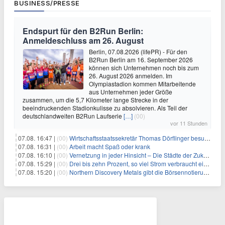
BUSINESS/PRESSE
Endspurt für den B2Run Berlin:
Anmeldeschluss am 26. August
Berlin, 07.08.2026 (lifePR) - Für den
B2Run Berlin am 16. September 2026
können sich Unternehmen noch bis zum
26. August 2026 anmelden. Im
Olympiastadion kommen Mitarbeitende
aus Unternehmen jeder Größe
zusammen, um die 5,7 Kilometer lange Strecke in der
beeindruckenden Stadionkulisse zu absolvieren. Als Teil der
deutschlandweiten B2Run Laufserie
[…]
(00)
vor 11 Stunden
07.08. 16:47 |
(00)
Wirtschaftsstaatssekretär Thomas Dörflinger besucht Handwerksbetrieb im Kammerbezirk Freiburg
07.08. 16:31 |
(00)
Arbeit macht Spaß oder krank
07.08. 16:10 |
(00)
Vernetzung in jeder Hinsicht – Die Städte der Zukunft sind grün-blau
07.08. 15:29 |
(00)
Drei bis zehn Prozent, so viel Strom verbraucht ein Aufzug im Gebäude
07.08. 15:20 |
(00)
Northern Discovery Metals gibt die Börsennotierung an der Frankfurter Wertpapierbörse bekannt