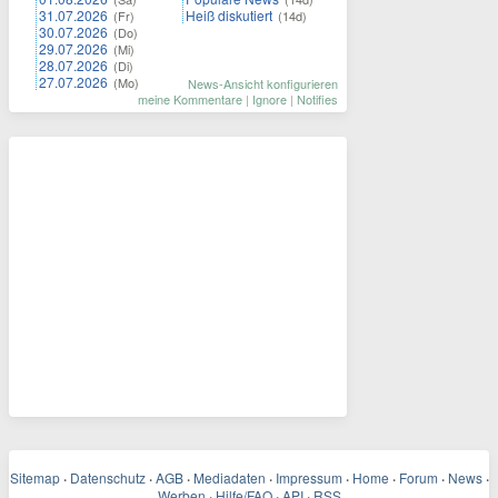
31.07.2026
Heiß diskutiert
(Fr)
(14d)
30.07.2026
(Do)
29.07.2026
(Mi)
28.07.2026
(Di)
27.07.2026
(Mo)
News-Ansicht konfigurieren
meine Kommentare
|
Ignore
|
Notifies
Sitemap
·
Datenschutz
·
AGB
·
Mediadaten
·
Impressum
·
Home
·
Forum
·
News
·
Werben
·
Hilfe/FAQ
·
API
·
RSS