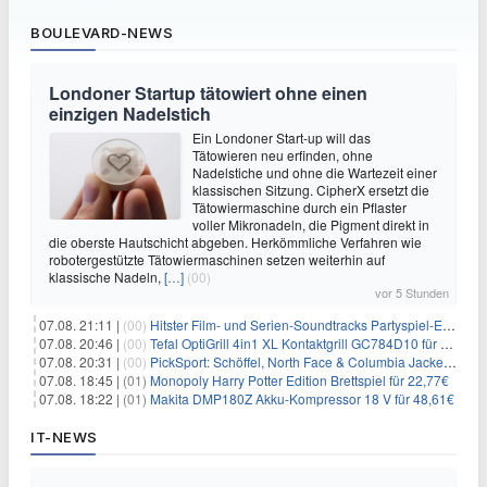
BOULEVARD-NEWS
Londoner Startup tätowiert ohne einen
einzigen Nadelstich
Ein Londoner Start-up will das
Tätowieren neu erfinden, ohne
Nadelstiche und ohne die Wartezeit einer
klassischen Sitzung. CipherX ersetzt die
Tätowiermaschine durch ein Pflaster
voller Mikronadeln, die Pigment direkt in
die oberste Hautschicht abgeben. Herkömmliche Verfahren wie
robotergestützte Tätowiermaschinen setzen weiterhin auf
klassische Nadeln,
[…]
(00)
vor 5 Stunden
07.08. 21:11 |
(00)
Hitster Film- und Serien-Soundtracks Partyspiel-Erweiterung für 6,99€
07.08. 20:46 |
(00)
Tefal OptiGrill 4in1 XL Kontaktgrill GC784D10 für 239,99€
07.08. 20:31 |
(00)
PickSport: Schöffel, North Face & Columbia Jacken ab 39,60€
07.08. 18:45 |
(01)
Monopoly Harry Potter Edition Brettspiel für 22,77€
07.08. 18:22 |
(01)
Makita DMP180Z Akku-Kompressor 18 V für 48,61€
IT-NEWS