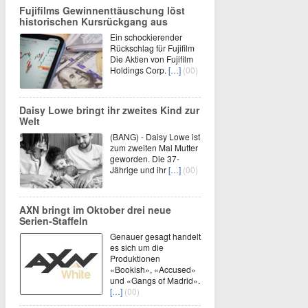
Fujifilms Gewinnenttäuschung löst
historischen Kursrückgang aus
Ein schockierender
Rückschlag für Fujifilm
Die Aktien von Fujifilm
Holdings Corp.
[…]
(00)
Daisy Lowe bringt ihr zweites Kind zur
Welt
(BANG) - Daisy Lowe ist
zum zweiten Mal Mutter
geworden. Die 37-
Jährige und ihr
[…]
(00)
AXN bringt im Oktober drei neue
Serien-Staffeln
Genauer gesagt handelt
es sich um die
Produktionen
«Bookish», «Accused»
und «Gangs of Madrid».
[…]
(00)