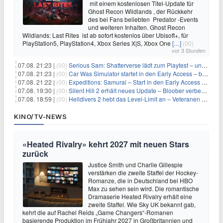
mit einem kostenlosen Titel-Update für
Ghost Recon Wildlands , der Rückkehr
des bei Fans beliebten Predator -Events
und weiteren Inhalten. Ghost Recon
Wildlands: Last Rites ist ab sofort kostenlos über Ubisoft+, für
PlayStation5, PlayStation4, Xbox Series X|S, Xbox One
[…]
(00)
vor 3 Stunden
07.08. 21:23 |
(00)
Serious Sam: Shatterverse lädt zum Playtest – und erscheint schon bald!
07.08. 21:23 |
(00)
Car Was Simulator startet in den Early Access – bald gehts los!
07.08. 21:22 |
(00)
Expeditions: Samurai – Start in den Early Access ab heute im feudalen Japan
07.08. 19:30 |
(00)
Silent Hill 2 erhält neues Update – Bloober verbessert Grafik und Performance
07.08. 18:59 |
(00)
Helldivers 2 hebt das Level-Limit an – Veteranen können endlich weiter aufsteigen
KINO/TV-NEWS
«Heated Rivalry» kehrt 2027 mit neuen Stars
zurück
Justice Smith und Charlie Gillespie
verstärken die zweite Staffel der Hockey-
Romanze, die in Deutschland bei HBO
Max zu sehen sein wird. Die romantische
Dramaserie Heated Rivalry erhält eine
zweite Staffel. Wie Sky UK bekannt gab,
kehrt die auf Rachel Reids „Game Changers“-Romanen
basierende Produktion im Frühjahr 2027 in Großbritannien und