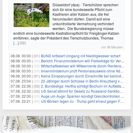
Düsseldorf (dpa) - Tierschützer sprechen
sich für eine bundesweite Pflicht zum
Kastrieren aller Katzen aus, die frei
herumlaufen dürfen. Damit soll eine
unkontrollierte Vermehrung verhindert
werden. Die Bundesregierung müsse
endlich eine bundesweite Kastrationspflicht für Freigänger-Katzen
einführen, sagte der Präsident des Tierschutzbundes, Thomas
[…]
(02)
vor 36 Minuten
08.08. 00:00 |
(01)
BUND kritisiert Umgang mit Niedrigwasser scharf
08.08. 00:00 |
(00)
Bericht: Finanzministerium will Freibeträge für Vereine senken
08.08. 00:00 |
(00)
Wirtschaftsweiser will Witwenrente durch Rentensplitting ersetzen
08.08. 00:00 |
(00)
Innenministerium prüft Personalausweis ohne Adresse
08.08. 00:00 |
(01)
Keine Einsparungen durch Einschnitte bei behinderten Kindern
07.08. 23:04 |
(00)
22-Jähriger durch Schüsse in Berlin-Kreuzberg verletzt
07.08. 22:36 |
(02)
2. Bundesliga: Hertha schlägt Bochum im Auftaktspiel
07.08. 22:32 |
(02)
US-Senat stimmt für Gesetz zu Russland-Sanktionen
07.08. 22:30 |
(00)
Auge um Auge: Spanien kündigt Grenzkontrollen zu Italien an
07.08. 22:21 |
(00)
US-Börsen legen zu - Trump geht erneut gegen Fed-Gouverneurin vor