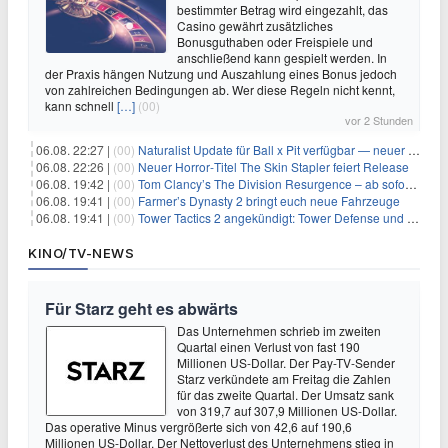
bestimmter Betrag wird eingezahlt, das
Casino gewährt zusätzliches
Bonusguthaben oder Freispiele und
anschließend kann gespielt werden. In
der Praxis hängen Nutzung und Auszahlung eines Bonus jedoch
von zahlreichen Bedingungen ab. Wer diese Regeln nicht kennt,
kann schnell
[…]
(00)
vor 2 Stunden
06.08. 22:27 |
(00)
Naturalist Update für Ball x Pit verfügbar — neuer Content auf allen Plattformen
06.08. 22:26 |
(00)
Neuer Horror‑Titel The Skin Stapler feiert Release
06.08. 19:42 |
(00)
Tom Clancy’s The Division Resurgence – ab sofort für euch verfügbar
06.08. 19:41 |
(00)
Farmer’s Dynasty 2 bringt euch neue Fahrzeuge
06.08. 19:41 |
(00)
Tower Tactics 2 angekündigt: Tower Defense und Deckbuilding Kombo kehrt zurück
KINO/TV-NEWS
Für Starz geht es abwärts
Das Unternehmen schrieb im zweiten
Quartal einen Verlust von fast 190
Millionen US-Dollar. Der Pay-TV-Sender
Starz verkündete am Freitag die Zahlen
für das zweite Quartal. Der Umsatz sank
von 319,7 auf 307,9 Millionen US-Dollar.
Das operative Minus vergrößerte sich von 42,6 auf 190,6
Millionen US-Dollar. Der Nettoverlust des Unternehmens stieg in