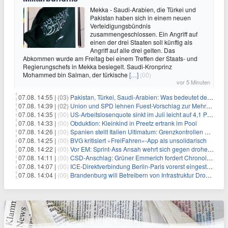
Mekka - Saudi-Arabien, die Türkei und
Pakistan haben sich in einem neuen
Verteidigungsbündnis
zusammengeschlossen. Ein Angriff auf
einen der drei Staaten soll künftig als
Angriff auf alle drei gelten. Das
Abkommen wurde am Freitag bei einem Treffen der Staats- und
Regierungschefs in Mekka besiegelt. Saudi-Kronprinz
Mohammed bin Salman, der türkische
[…]
(00)
vor 5 Minuten
07.08. 14:55 |
(03)
Pakistan, Türkei, Saudi-Arabien: Was bedeutet der neue Pakt?
07.08. 14:39 |
(02)
Union und SPD lehnen Fuest-Vorschlag zur Mehrwertsteuer ab
07.08. 14:35 |
(00)
US-Arbeitslosenquote sinkt im Juli leicht auf 4,1 Prozent
07.08. 14:33 |
(00)
Obduktion: Kleinkind in Preetz ertrank im Pool
07.08. 14:26 |
(00)
Spanien stellt Italien Ultimatum: Grenzkontrollen beenden
07.08. 14:25 |
(00)
BVG kritisiert «FreiFahren»-App als unsolidarisch
07.08. 14:22 |
(00)
Vor EM: Sprint-Ass Ansah wehrt sich gegen drohende Sperre
07.08. 14:11 |
(00)
CSD-Anschlag: Grüner Emmerich fordert Chronologie von Dobrindt
07.08. 14:07 |
(00)
ICE-Direktverbindung Berlin-Paris vorerst eingestellt
07.08. 14:04 |
(00)
Brandenburg will Betreibern von Infrastruktur Drohnenabwehr erlauben