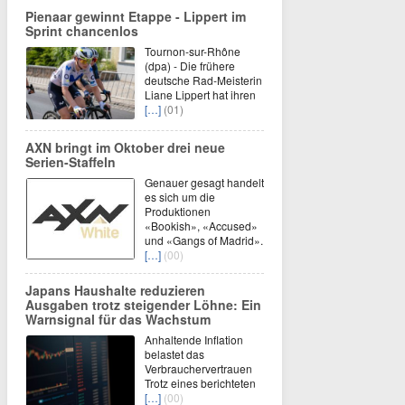
Pienaar gewinnt Etappe - Lippert im
Sprint chancenlos
Tournon-sur-Rhône
(dpa) - Die frühere
deutsche Rad-Meisterin
Liane Lippert hat ihren
[…]
(01)
AXN bringt im Oktober drei neue
Serien-Staffeln
Genauer gesagt handelt
es sich um die
Produktionen
«Bookish», «Accused»
und «Gangs of Madrid».
[…]
(00)
Japans Haushalte reduzieren
Ausgaben trotz steigender Löhne: Ein
Warnsignal für das Wachstum
Anhaltende Inflation
belastet das
Verbrauchervertrauen
Trotz eines berichteten
[…]
(00)