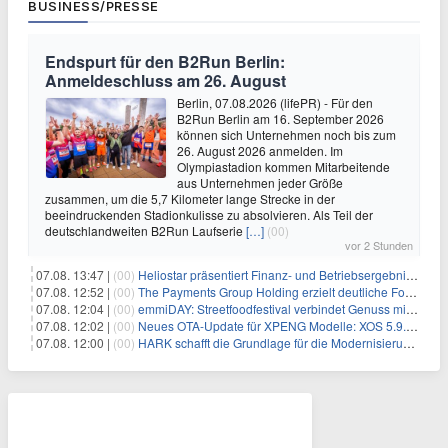
BUSINESS/PRESSE
Endspurt für den B2Run Berlin:
Anmeldeschluss am 26. August
Berlin, 07.08.2026 (lifePR) - Für den
B2Run Berlin am 16. September 2026
können sich Unternehmen noch bis zum
26. August 2026 anmelden. Im
Olympiastadion kommen Mitarbeitende
aus Unternehmen jeder Größe
zusammen, um die 5,7 Kilometer lange Strecke in der
beeindruckenden Stadionkulisse zu absolvieren. Als Teil der
deutschlandweiten B2Run Laufserie
[…]
(00)
vor 2 Stunden
07.08. 13:47 |
(00)
Heliostar präsentiert Finanz- und Betriebsergebnis für das zweite Quartal 2026 mit Goldproduktion und Barreserven in Rekordhöhe
07.08. 12:52 |
(00)
The Payments Group Holding erzielt deutliche Fortschritte bei ihren AI-Projekten
07.08. 12:04 |
(00)
emmiDAY: Streetfoodfestival verbindet Genuss mit Engagement gegen Brustkrebs
07.08. 12:02 |
(00)
Neues OTA-Update für XPENG Modelle: XOS 5.9.5 erweitert Sicherheits-, Lade- und Komfortfunktionen
07.08. 12:00 |
(00)
HARK schafft die Grundlage für die Modernisierung seiner IBM i-Anwendungen