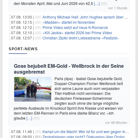
den Monaten April, Mai und Juni 2026 von 42,5
[…]
(00)
vor 1 Stunde
07.08. 13:00 |
(00)
Anthony Michael Hall: John Hughes sprach über eine Fortsetzung von 'The Breakfast Club'
07.08. 12:15 |
(00)
«Madden» startet im November
07.08. 12:12 |
(00)
Prime Video setzt auf neue K-Romanze
07.08. 12:10 |
(00)
«Kill Jackie» startet 2026 bei Prime Video
07.08. 12:07 |
(00)
Christian Zipfel dreht Liebesdrama «Pestizid»
SPORT-NEWS
Gose bejubelt EM-Gold - Wellbrock in der Seine
ausgebremst
Paris (dpa) - Isabel Gose bejubelte Gold,
Doppel-Champion Florian Wellbrock ließ
sich seine Laune auch vom verpassten
Titel-Hattrick nicht vermiesen: Die
deutschen Freiwasser-Schwimmer
zeigten auch ohne die lange mögliche
perfekte Ausbeute im Knockout Sprint ihre Klasse und weisen vor
dem letzten EM-Rennen in Paris eine starke Bilanz vor. «Ich
glaube
[…]
(00)
vor 48 Minuten
07.08. 11:46 |
(00)
Kampf um die Macht: Wer ist für und wer gegen Infantino?
07.08. 09:50 |
(01)
Zentralisieren oder nicht? Diskussion über Drohnenabwehr