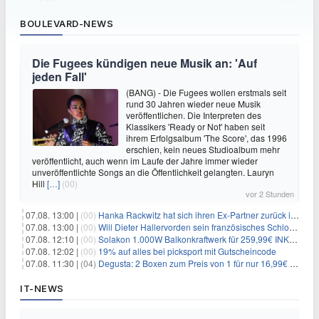
BOULEVARD-NEWS
Die Fugees kündigen neue Musik an: 'Auf
jeden Fall'
(BANG) - Die Fugees wollen erstmals seit
rund 30 Jahren wieder neue Musik
veröffentlichen. Die Interpreten des
Klassikers 'Ready or Not' haben seit
ihrem Erfolgsalbum 'The Score', das 1996
erschien, kein neues Studioalbum mehr
veröffentlicht, auch wenn im Laufe der Jahre immer wieder
unveröffentlichte Songs an die Öffentlichkeit gelangten. Lauryn
Hill
[…]
(00)
vor 2 Stunden
07.08. 13:00 |
(00)
Hanka Rackwitz hat sich ihren Ex-Partner zurück ins Haus geholt
07.08. 13:00 |
(00)
Will Dieter Hallervorden sein französisches Schloss verkaufen?
07.08. 12:10 |
(00)
Solakon 1.000W Balkonkraftwerk für 259,99€ INKL. VERSAND! 800W Wechselrichter, bifazial
07.08. 12:02 |
(00)
19% auf alles bei picksport mit Gutscheincode
07.08. 11:30 |
(04)
Degusta: 2 Boxen zum Preis von 1 für nur 16,99€ inkl. Versand
IT-NEWS