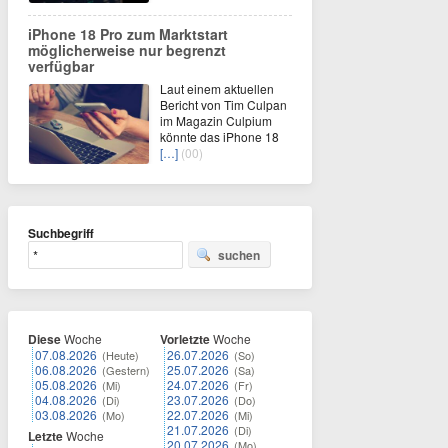
iPhone 18 Pro zum Marktstart
möglicherweise nur begrenzt
verfügbar
Laut einem aktuellen
Bericht von Tim Culpan
im Magazin Culpium
könnte das iPhone 18
[…]
(00)
Suchbegriff
suchen
Diese
Woche
Vorletzte
Woche
07.08.2026
26.07.2026
(Heute)
(So)
06.08.2026
25.07.2026
(Gestern)
(Sa)
05.08.2026
24.07.2026
(Mi)
(Fr)
04.08.2026
23.07.2026
(Di)
(Do)
03.08.2026
22.07.2026
(Mo)
(Mi)
21.07.2026
(Di)
Letzte
Woche
20.07.2026
(Mo)