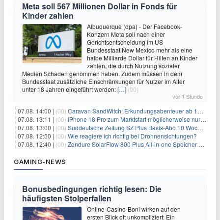
Meta soll 567 Millionen Dollar in Fonds für
Kinder zahlen
Albuquerque (dpa) - Der Facebook-
Konzern Meta soll nach einer
Gerichtsentscheidung im US-
Bundesstaat New Mexico mehr als eine
halbe Milliarde Dollar für Hilfen an Kinder
zahlen, die durch Nutzung sozialer
Medien Schaden genommen haben. Zudem müssen in dem
Bundesstaat zusätzliche Einschränkungen für Nutzer im Alter
unter 18 Jahren eingeführt werden:
[…]
(00)
vor 1 Stunde
07.08. 14:00 |
(00)
Caravan SandWitch: Erkundungsabenteuer ab 13.08. gratis im Epic Games Store
07.08. 13:11 |
(00)
iPhone 18 Pro zum Marktstart möglicherweise nur begrenzt verfügbar
07.08. 13:00 |
(00)
Süddeutsche Zeitung SZ Plus Basis-Abo 10 Wochen für 10€
07.08. 12:50 |
(00)
Wie reagiere ich richtig bei Drohnensichtungen?
07.08. 12:40 |
(00)
Zendure SolarFlow 800 Plus All-in-one Speicher + Zusatzspeicher AB2000L für 618,96€ – 3,84kWh fürs Balkonkraftwerk
GAMING-NEWS
Bonusbedingungen richtig lesen: Die
häufigsten Stolperfallen
Online-Casino-Boni wirken auf den
ersten Blick oft unkompliziert: Ein