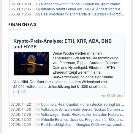
06.08. 18:00 |
(01)
Pienaar gewinnt Etappe - Lippert im Sprint chancenlos
06.08. 17:05 |
(06)
Infantino räumt Fehler ein - UEFA: Ändert nichts an Boykott
06.08. 16:05 |
(02)
Real-Wechsel fix: Diomande ist Leipzigs Rekordtransfer
FINANZNEWS
Krypto-Preis-Analyse: ETH, XRP, ADA, BNB
und HYPE
Diese Woche werfen wir einen
genaueren Blick auf die Kursentwicklung
von Ethereum, Ripple, Cardano, Binance
Coin und Hyperliquid. Ethereum (ETH)
Ethereum zeigt weiterhin eine
Seitwärtsbewegung ohne signifikante
Volatilität. Der Kurs konsolidiert unter dem Widerstand von
$2.000, während die Unterstützung bei $1.800 stabil bleibt.
[…]
(00)
vor 53 Minuten
07.08. 14:22 |
(00)
Commerz Real Capital: Florian Becker springt als Leiter ein
07.08. 14:06 |
(00)
Volksbank Schwarzwald-Donau-Neckar: Carmen Wedam übernimmt Aufsichtsratsvorsitz
07.08. 13:36 |
(00)
Volkswagen Bank: Risikokosten belasten Halbjahresergebnis
07.08. 13:02 |
(00)
Aktuelle Binance-Updates, Prognosen für SOL und DOGE: Zusammenfassung vom 7. August
07.08. 13:00 |
(00)
Reddit schlägt Alarm: Googles KI-Overviews zerstören das Traffic-Geschäftsmodell