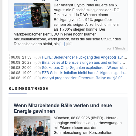
Der Analyst Crypto Patel äußerte am 6.
August die Einschätzung, dass der LDO-
Token von Lido DAO nach einem
Rückgang von fast 94% gegenüber
seinem bisherigen Allzeithoch um mehr
als 1.700% steigen könnte. Der
Marktbeobachter sieht LDO in einer hochriskanten
Akkumulationszone, warnt jedoch, dass die bärische Struktur des
Tokens bestehen bleibt, bis
[…]
(00)
vor 1 Stunde
06.08. 21:53 |
(00)
PEPE: Bedeutender Rückgang des Angebots auf Börsen – Was kommt als Nächstes?
06.08. 20:28 |
(00)
Binance setzt Dienstleistungen aus und entfernt mehrere Krypto-Paare: Wer ist betroffen?
06.08. 20:00 |
(00)
Südkoreas Chip-Giganten explodieren: Warum dieser Rekord-Tag die KI-Branche erschüttert
06.08. 19:00 |
(00)
EZB-Schock: Inflation bleibt hartnäckiger als gedacht – 2027 wird zum kritischen Test
06.08. 19:00 |
(00)
Analyst prognostiziert Ethereum-Rallye auf $3.000 nach entscheidendem On-Chain-Ausbruch
BUSINESS/PRESSE
Wenn Mitarbeitende Bälle werfen und neue
Energie gewinnen
München, 06.08.2026 (lifePR) - Neuro-
Jonglage verbindet Jonglierbewegungen
mit Erkenntnissen aus der
Gehirnforschung, um Konzentration,