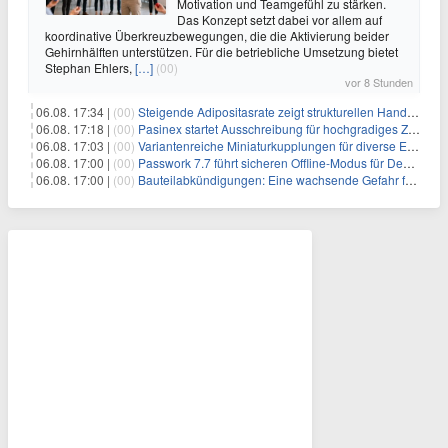
Motivation und Teamgefühl zu stärken.
Das Konzept setzt dabei vor allem auf
koordinative Überkreuzbewegungen, die die Aktivierung beider
Gehirnhälften unterstützen. Für die betriebliche Umsetzung bietet
Stephan Ehlers,
[…]
(00)
vor 8 Stunden
06.08. 17:34 |
(00)
Steigende Adipositasrate zeigt strukturellen Handlungsbedarf bei der Ernährung schulpflichtiger Kinder
06.08. 17:18 |
(00)
Pasinex startet Ausschreibung für hochgradiges Zinksulfidkonzentrat mit Germanium- und Silbergehalten und stellt ein Betriebsupdate bereit
06.08. 17:03 |
(00)
Variantenreiche Miniaturkupplungen für diverse Einsatzbereiche
06.08. 17:00 |
(00)
Passwork 7.7 führt sicheren Offline-Modus für Desktop- und Mobile-Apps ein
06.08. 17:00 |
(00)
Bauteilabkündigungen: Eine wachsende Gefahr für industrielle Elektroniksysteme