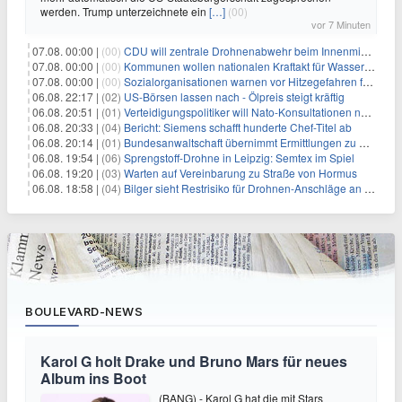
werden. Trump unterzeichnete ein
[…]
(00)
vor 7 Minuten
07.08. 00:00 |
(00)
CDU will zentrale Drohnenabwehr beim Innenministerium
07.08. 00:00 |
(00)
Kommunen wollen nationalen Kraftakt für Wasserversorgung
07.08. 00:00 |
(00)
Sozialorganisationen warnen vor Hitzegefahren für Obdachlose
06.08. 22:17 |
(02)
US-Börsen lassen nach - Ölpreis steigt kräftig
06.08. 20:51 |
(01)
Verteidigungspolitiker will Nato-Konsultationen nach Drohnenfund
06.08. 20:33 |
(04)
Bericht: Siemens schafft hunderte Chef-Titel ab
06.08. 20:14 |
(01)
Bundesanwaltschaft übernimmt Ermittlungen zu Drohnenvorfall
06.08. 19:54 |
(06)
Sprengstoff-Drohne in Leipzig: Semtex im Spiel
06.08. 19:20 |
(03)
Warten auf Vereinbarung zu Straße von Hormus
06.08. 18:58 |
(04)
Bilger sieht Restrisiko für Drohnen-Anschläge an Flughäfen
BOULEVARD-NEWS
Karol G holt Drake und Bruno Mars für neues
Album ins Boot
(BANG) - Karol G hat die mit Stars