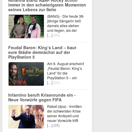
Rihanna stand A$AP Rocky schon
immer in den schwierigsten Momenten
seines Lebens zur Seite
(BANG) - Die heute 38-
jährige Sängerin ließ
damals alles stehen
und liegen, als der
[…]
(00)
Feudal Baron: King’s Land – baut
eure Städte demnächst auf der
PlayStation 5
Am 6. August erscheint
„Feudal Baron: King’s
Land“ für die
PlayStation 5 – ein
[…]
(00)
Infantino beruft Krisenrunde ein -
Neue Vorwürfe gegen FIFA
Rabat (dpa) - Inmitten
der schwersten Krise
seiner Amtszeit und
neuer Vorwürfe trifft
[…]
(05)