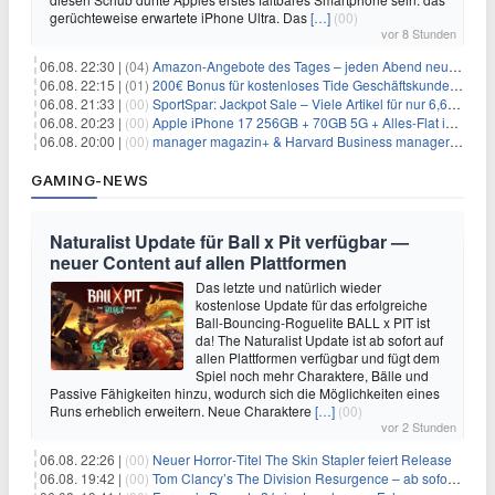
gerüchteweise erwartete iPhone Ultra. Das
[…]
(00)
vor 8 Stunden
06.08. 22:30 |
(04)
Amazon-Angebote des Tages – jeden Abend neue Deals zum Stöbern
06.08. 22:15 |
(01)
200€ Bonus für kostenloses Tide Geschäftskundenkonto
06.08. 21:33 |
(00)
SportSpar: Jackpot Sale – Viele Artikel für nur 6,66€ – nur 48 Stunden
06.08. 20:23 |
(00)
Apple iPhone 17 256GB + 70GB 5G + Alles-Flat im Vodafone-Netz für 34,99€/Monat – eff. 4,65€/Monat
06.08. 20:00 |
(00)
manager magazin+ & Harvard Business manager+ Digital-Kombi-Abo 1 Monat kostenlos
GAMING-NEWS
Naturalist Update für Ball x Pit verfügbar —
neuer Content auf allen Plattformen
Das letzte und natürlich wieder
kostenlose Update für das erfolgreiche
Ball-Bouncing-Roguelite BALL x PIT ist
da! The Naturalist Update ist ab sofort auf
allen Plattformen verfügbar und fügt dem
Spiel noch mehr Charaktere, Bälle und
Passive Fähigkeiten hinzu, wodurch sich die Möglichkeiten eines
Runs erheblich erweitern. Neue Charaktere
[…]
(00)
vor 2 Stunden
06.08. 22:26 |
(00)
Neuer Horror‑Titel The Skin Stapler feiert Release
06.08. 19:42 |
(00)
Tom Clancy’s The Division Resurgence – ab sofort für euch verfügbar