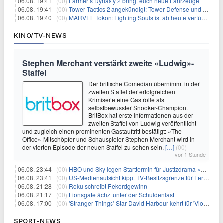
06.08. 19:41 |
(00)
Farmer’s Dynasty 2 bringt euch neue Fahrzeuge
06.08. 19:41 |
(00)
Tower Tactics 2 angekündigt: Tower Defense und Deckbuilding Kombo kehrt zurück
06.08. 19:40 |
(00)
MARVEL Tōkon: Fighting Souls ist ab heute verfügbar
KINO/TV-NEWS
Stephen Merchant verstärkt zweite «Ludwig»-
Staffel
Der britische Comedian übernimmt in der
zweiten Staffel der erfolgreichen
Krimiserie eine Gastrolle als
selbstbewusster Snooker-Champion.
BritBox hat erste Informationen aus der
zweiten Staffel von Ludwig veröffentlicht
und zugleich einen prominenten Gastauftritt bestätigt: «The
Office»-Mitschöpfer und Schauspieler Stephen Merchant wird in
der vierten Episode der neuen Staffel zu sehen sein.
[…]
(00)
vor 1 Stunde
06.08. 23:44 |
(00)
HBO und Sky legen Starttermin für Justizdrama «War» fest
06.08. 23:41 |
(00)
US-Medienaufsicht kippt TV-Besitzsgrenze für Fernsehsender
06.08. 21:28 |
(00)
Roku schreibt Rekordgewinn
06.08. 21:17 |
(00)
Lionsgate ächzt unter der Schuldenlast
06.08. 17:00 |
(00)
'Stranger Things'-Star David Harbour kehrt für 'Violent Night 2' zurück – Kristen Bell stößt zur Besetzung
SPORT-NEWS