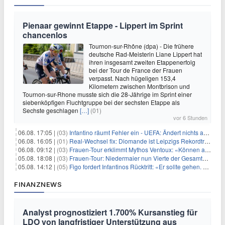
Pienaar gewinnt Etappe - Lippert im Sprint
chancenlos
Tournon-sur-Rhône (dpa) - Die frühere
deutsche Rad-Meisterin Liane Lippert hat
ihren insgesamt zweiten Etappenerfolg
bei der Tour de France der Frauen
verpasst. Nach hügeligen 153,4
Kilometern zwischen Montbrison und
Tournon-sur-Rhone musste sich die 28-Jährige im Sprint einer
siebenköpfigen Fluchtgruppe bei der sechsten Etappe als
Sechste geschlagen
[…]
(01)
vor 6 Stunden
06.08. 17:05 |
(03)
Infantino räumt Fehler ein - UEFA: Ändert nichts an Boykott
06.08. 16:05 |
(01)
Real-Wechsel fix: Diomande ist Leipzigs Rekordtransfer
06.08. 09:12 |
(03)
Frauen-Tour erklimmt Mythos Ventoux: «Können alles schaffen»
05.08. 18:08 |
(03)
Frauen-Tour: Niedermaier nun Vierte der Gesamtwertung
05.08. 14:12 |
(05)
Figo fordert Infantinos Rücktritt: «Er sollte gehen. Jetzt»
FINANZNEWS
Analyst prognostiziert 1.700% Kursanstieg für
LDO von langfristiger Unterstützung aus