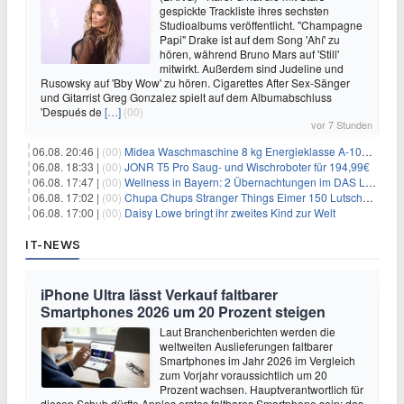
gespickte Trackliste ihres sechsten
Studioalbums veröffentlicht. "Champagne
Papi" Drake ist auf dem Song 'Ahí' zu
hören, während Bruno Mars auf 'Still'
mitwirkt. Außerdem sind Judeline und
Rusowsky auf 'Bby Wow' zu hören. Cigarettes After Sex-Sänger
und Gitarrist Greg Gonzalez spielt auf dem Albumabschluss
'Después de
[…]
(00)
vor 7 Stunden
06.08. 20:46 |
(00)
Midea Waschmaschine 8 kg Energieklasse A-10% 1400 U/Min für 289,97€
06.08. 18:33 |
(00)
JONR T5 Pro Saug- und Wischroboter für 194,99€
06.08. 17:47 |
(00)
Wellness in Bayern: 2 Übernachtungen im DAS LUDWIG Sports Resort inkl. HP + Wellness ab 174€ p.P.
06.08. 17:02 |
(00)
Chupa Chups Stranger Things Eimer 150 Lutscher für 21,95€
06.08. 17:00 |
(00)
Daisy Lowe bringt ihr zweites Kind zur Welt
IT-NEWS
iPhone Ultra lässt Verkauf faltbarer
Smartphones 2026 um 20 Prozent steigen
Laut Branchenberichten werden die
weltweiten Auslieferungen faltbarer
Smartphones im Jahr 2026 im Vergleich
zum Vorjahr voraussichtlich um 20
Prozent wachsen. Hauptverantwortlich für
diesen Schub dürfte Apples erstes faltbares Smartphone sein: das