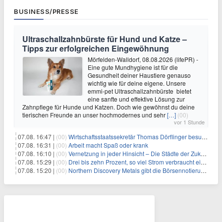
BUSINESS/PRESSE
Ultraschallzahnbürste für Hund und Katze –
Tipps zur erfolgreichen Eingewöhnung
Mörfelden-Walldorf, 08.08.2026 (lifePR) -
Eine gute Mundhygiene ist für die
Gesundheit deiner Haustiere genauso
wichtig wie für deine eigene. Unsere
emmi-pet Ultraschallzahnbürste bietet
eine sanfte und effektive Lösung zur
Zahnpflege für Hunde und Katzen. Doch wie gewöhnst du deine
tierischen Freunde an unser hochmodernes und sehr
[…]
(00)
vor 1 Stunde
07.08. 16:47 |
(00)
Wirtschaftsstaatssekretär Thomas Dörflinger besucht Handwerksbetrieb im Kammerbezirk Freiburg
07.08. 16:31 |
(00)
Arbeit macht Spaß oder krank
07.08. 16:10 |
(00)
Vernetzung in jeder Hinsicht – Die Städte der Zukunft sind grün-blau
07.08. 15:29 |
(00)
Drei bis zehn Prozent, so viel Strom verbraucht ein Aufzug im Gebäude
07.08. 15:20 |
(00)
Northern Discovery Metals gibt die Börsennotierung an der Frankfurter Wertpapierbörse bekannt