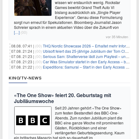
wissen wir erstaunlich wenig. Rockstar
Games bewirbt Grand Theft Auto VI
bislang ausdrücklich als „Single Player
Experience“. Genau diese Formulierung
sorgt nun erneut für Spekulationen. Bloomberg-Journalist Jason
Schreier sprach in einem aktuellen Video über die Zukunft von
[…]
(00)
vor 35 Minuten
08.08. 07:41 |
(00)
THQ Nordic Showcase 2026 – Erhaltet mehr Informationen
07.08. 21:24 |
(00)
Ubisoft feiert das 25-jährige Jubiläum der Tom Clancy’s Ghost Recon-Reihe
07.08. 21:23 |
(00)
Serious Sam: Shatterverse lädt zum Playtest – und erscheint schon bald!
07.08. 21:23 |
(00)
Car Was Simulator startet in den Early Access – bald gehts los!
07.08. 21:22 |
(00)
Expeditions: Samurai – Start in den Early Access ab heute im feudalen Japan
KINO/TV-NEWS
«The One Show» feiert 20. Geburtstag mit
Jubiläumswoche
Seit 20 Jahren gehört «The One Show»
zum festen Bestandteil des BBC-One-
Abends. Zum runden Jubiläum plant die
BBC eine ganze Woche mit prominenten
Gästen, Rückblicken und einer
verlängerten Geburtstagssendung. Kaum
ein britisches Magazin hat sich so dauerhaft im