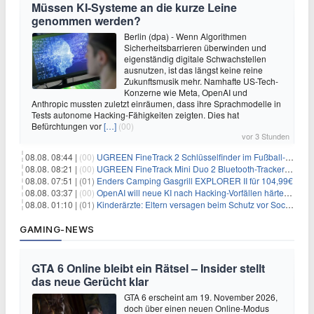
Müssen KI-Systeme an die kurze Leine
genommen werden?
Berlin (dpa) - Wenn Algorithmen
Sicherheitsbarrieren überwinden und
eigenständig digitale Schwachstellen
ausnutzen, ist das längst keine reine
Zukunftsmusik mehr. Namhafte US-Tech-
Konzerne wie Meta, OpenAI und
Anthropic mussten zuletzt einräumen, dass ihre Sprachmodelle in
Tests autonome Hacking-Fähigkeiten zeigten. Dies hat
Befürchtungen vor
[…]
(00)
vor 3 Stunden
08.08. 08:44 |
(00)
UGREEN FineTrack 2 Schlüsselfinder im Fußball-Design für 10,98€
08.08. 08:21 |
(00)
UGREEN FineTrack Mini Duo 2 Bluetooth-Tracker 4er-Pack für 28,99€
08.08. 07:51 |
(01)
Enders Camping Gasgrill EXPLORER II für 104,99€
08.08. 03:37 |
(00)
OpenAI will neue KI nach Hacking-Vorfällen härter überwachen
08.08. 01:10 |
(01)
Kinderärzte: Eltern versagen beim Schutz vor Social Media
GAMING-NEWS
GTA 6 Online bleibt ein Rätsel – Insider stellt
das neue Gerücht klar
GTA 6 erscheint am 19. November 2026,
doch über einen neuen Online-Modus