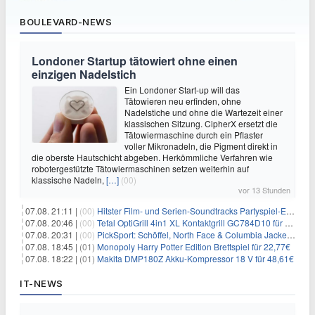
BOULEVARD-NEWS
Londoner Startup tätowiert ohne einen
einzigen Nadelstich
Ein Londoner Start-up will das
Tätowieren neu erfinden, ohne
Nadelstiche und ohne die Wartezeit einer
klassischen Sitzung. CipherX ersetzt die
Tätowiermaschine durch ein Pflaster
voller Mikronadeln, die Pigment direkt in
die oberste Hautschicht abgeben. Herkömmliche Verfahren wie
robotergestützte Tätowiermaschinen setzen weiterhin auf
klassische Nadeln,
[…]
(00)
vor 13 Stunden
07.08. 21:11 |
(00)
Hitster Film- und Serien-Soundtracks Partyspiel-Erweiterung für 6,99€
07.08. 20:46 |
(00)
Tefal OptiGrill 4in1 XL Kontaktgrill GC784D10 für 239,99€
07.08. 20:31 |
(00)
PickSport: Schöffel, North Face & Columbia Jacken ab 39,60€
07.08. 18:45 |
(01)
Monopoly Harry Potter Edition Brettspiel für 22,77€
07.08. 18:22 |
(01)
Makita DMP180Z Akku-Kompressor 18 V für 48,61€
IT-NEWS