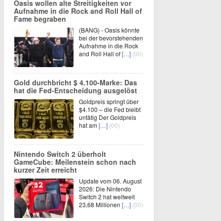
Oasis wollen alte Streitigkeiten vor
Aufnahme in die Rock and Roll Hall of
Fame begraben
(BANG) - Oasis könnte
bei der bevorstehenden
Aufnahme in die Rock
and Roll Hall of
[…]
(00)
Gold durchbricht $ 4.100-Marke: Das
hat die Fed-Entscheidung ausgelöst
Goldpreis springt über
$4.100 – die Fed bleibt
untätig Der Goldpreis
hat am
[…]
(00)
Nintendo Switch 2 überholt
GameCube: Meilenstein schon nach
kurzer Zeit erreicht
Update vom 06. August
2026: Die Nintendo
Switch 2 hat weltweit
23,68 Millionen
[…]
(00)