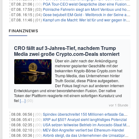
07.08. 21:06 |
(00)
PGA Tour-CEO weist Gespräche über eine Fusion mit LIV Golf zurück und bekräftigt die Wettbewerbslandschaft
07.08. 17:59 |
(03)
Polnische Fahrerin siegt am Mont Ventoux und holt Tour-Gelb
07.08. 16:15 |
(04)
Gose bejubelt EM-Gold - Wellbrock in der Seine ausgebremst
07.08. 11:46 |
(01)
Kampf um die Macht: Wer ist für und wer gegen Infantino?
FINANZNEWS
CRO fällt auf 3-Jahres-Tief, nachdem Trump
Media zwei große Crypto.com-Deals storniert
Über ein Jahr nach der Ankündigung
mehrerer geplanter Geschäfte mit der
bekannten Krypto-Börse Crypto.com hat
Trump Media, das Unternehmen hinter
Truth Social, diese Pläne aufgegeben.
Der Fokus liegt nun auf anderen internen
Entwicklungen und einer bevorstehenden Fusion. Der native
Token der Plattform reagierte mit einem sofortigen Kurssturz und
fiel
[…]
(00)
vor 1 Stunde
08.08. 06:56 |
(00)
Spindex überschreitet 150 Millionen erfasste Gaming-Ereignisse in Echtzeit-Datenpipeline
08.08. 05:41 |
(00)
XRP auf $50? Analyst sieht langfristiges Potenzial
08.08. 02:35 |
(00)
USA setzen teilweise Betrieb im Avocado-Staat Michoacán in Mexiko wieder in Gang
08.08. 02:10 |
(00)
MEV-Bot-Angreifer verliert bei Ethereum-Handel
08.08. 00:36 |
(00)
Airbnb steigt, da das Unternehmen die Umsatzprognose anhebt und starkes Wachstum signalisiert