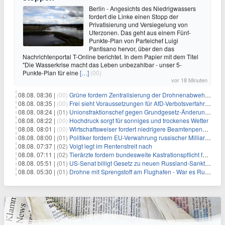
Berlin - Angesichts des Niedrigwassers
fordert die Linke einen Stopp der
Privatisierung und Versiegelung von
Uferzonen. Das geht aus einem Fünf-
Punkte-Plan von Parteichef Luigi
Pantisano hervor, über den das
Nachrichtenportal T-Online berichtet. In dem Papier mit dem Titel
"Die Wasserkrise macht das Leben unbezahlbar - unser 5-
Punkte-Plan für eine
[…]
(00)
vor 18 Minuten
08.08. 08:36 |
(00)
Grüne fordern Zentralisierung der Drohnenabwehr bei Bundespolizei
08.08. 08:35 |
(00)
Frei sieht Voraussetzungen für AfD-Verbotsverfahren nicht gegeben
08.08. 08:24 |
(01)
Unionsfraktionschef gegen Grundgesetz-Änderung für queere Rechte
08.08. 08:22 |
(00)
Hochdruck sorgt für sonniges und trockenes Wetter
08.08. 08:01 |
(00)
Wirtschaftsweiser fordert niedrigere Beamtenpensionen
08.08. 08:00 |
(01)
Politiker fordern EU-Verwahrung russischer Milliarden
08.08. 07:37 |
(02)
Voigt legt im Rentenstreit nach
08.08. 07:11 |
(02)
Tierärzte fordern bundesweite Kastrationspflicht für Katzen
08.08. 05:51 |
(01)
US-Senat billigt Gesetz zu neuen Russland-Sanktionen
08.08. 05:30 |
(01)
Drohne mit Sprengstoff am Flughafen - War es Russland?