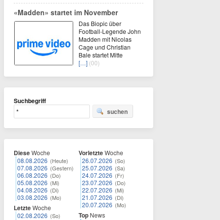
«Madden» startet im November
Das Biopic über
Football-Legende John
Madden mit Nicolas
Cage und Christian
Bale startet Mitte
[…]
(00)
Suchbegriff
suchen
Diese
Woche
Vorletzte
Woche
08.08.2026
26.07.2026
(Heute)
(So)
07.08.2026
25.07.2026
(Gestern)
(Sa)
06.08.2026
24.07.2026
(Do)
(Fr)
05.08.2026
23.07.2026
(Mi)
(Do)
04.08.2026
22.07.2026
(Di)
(Mi)
03.08.2026
21.07.2026
(Mo)
(Di)
20.07.2026
(Mo)
Letzte
Woche
Top
News
02.08.2026
(So)