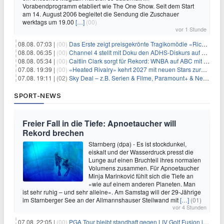
Vorabendprogramm etabliert wie The One Show. Seit dem Start
am 14. August 2006 begleitet die Sendung die Zuschauer
werktags um 19.00
[…]
(00)
vor 1 Stunde
08.08. 07:03 |
(00)
Das Erste zeigt preisgekrönte Tragikomödie «Rickerl» als Free-TV-Premiere
08.08. 06:35 |
(00)
Channel 4 stellt mit Doku den ADHS-Diskurs auf den Prüfstand
08.08. 05:34 |
(00)
Caitlin Clark sorgt für Rekord: WNBA auf ABC mit 2,5 Millionen Zuschauern
07.08. 19:39 |
(00)
«Heated Rivalry» kehrt 2027 mit neuen Stars zurück
07.08. 19:11 |
(02)
Sky Deal – z.B. Serien & Filme, Paramount+ & Netflix für 19,99€/Monat
SPORT-NEWS
Freier Fall in die Tiefe: Apnoetaucher will
Rekord brechen
Starnberg (dpa) - Es ist stockdunkel,
eiskalt und der Wasserdruck presst die
Lunge auf einen Bruchteil ihres normalen
Volumens zusammen. Für Apnoetaucher
Minja Marinković fühlt sich die Tiefe an
«wie auf einem anderen Planeten. Man
ist sehr ruhig – und sehr alleine». Am Samstag will der 29-Jährige
im Starnberger See an der Allmannshauser Steilwand mit
[…]
(01)
vor 4 Stunden
07.08. 22:05 |
(00)
PGA Tour bleibt standhaft gegen LIV Golf Fusion in einem sich wandelnden Sportumfeld