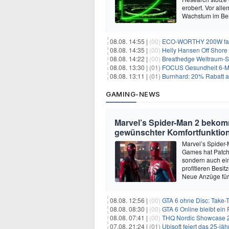
erobert. Vor all
Wachstum im Ber
08.08. 14:55 |
(00)
ECO-WORTHY 200W faltb
08.08. 14:35 |
(00)
Helly Hansen Off Shore 
08.08. 14:22 |
(00)
Breathedge Weltraum-Sur
08.08. 13:30 |
(01)
FOCUS Gesundheit 6-Mon
08.08. 13:11 |
(01)
Burnhard: 20% Rabatt au
GAMING-NEWS
Marvel’s Spider-Man 2 beko
gewünschter Komfortfunktio
Marvel’s Spider-
Games hat Patch 
sondern auch ein
profitieren Besi
Neue Anzüge für
08.08. 12:56 |
(00)
GTA 6 ohne Disc: Take-
08.08. 08:30 |
(00)
GTA 6 Online bleibt ein 
08.08. 07:41 |
(00)
THQ Nordic Showcase 20
07.08. 21:24 |
(01)
Ubisoft feiert das 25-j