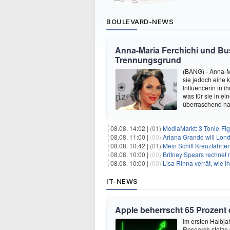
BOULEVARD-NEWS
Anna-Maria Ferchichi und Bu
Trennungsgrund
(BANG) - Anna-M
sie jedoch eine
Influencerin in i
was für sie in e
überraschend nac
08.08. 14:02 |
(01)
MediaMarkt: 3 Tonie-Fig
08.08. 11:00 |
(00)
Ariana Grande will Lond
08.08. 10:42 |
(01)
Mein Schiff Kreuzfahrte
08.08. 10:00 |
(00)
Britney Spears rechnet mi
08.08. 10:00 |
(00)
Lisa Rinna verrät, wie ih
IT-NEWS
Apple beherrscht 65 Prozent
Im ersten Halbja
Research stolze