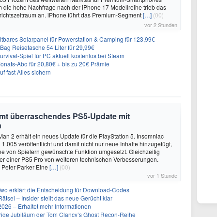
em die hohe Nachfrage nach der iPhone 17 Modellreihe trieb das
ichtszeitraum an. iPhone führt das Premium-Segment
[…]
(00)
vor 2 Stunden
ares Solarpanel für Powerstation & Camping für 123,99€
Bag Reisetasche 54 Liter für 29,99€
vival-Spiel für PC aktuell kostenlos bei Steam
ats-Abo für 20,80€ + bis zu 20€ Prämie
f fast Alles sichern
mmt überraschendes PS5-Update mit
n
Man 2 erhält ein neues Update für die PlayStation 5. Insomniac
1.005 veröffentlicht und damit nicht nur neue Inhalte hinzugefügt,
e von Spielern gewünschte Funktion umgesetzt. Gleichzeitig
tzer einer PS5 Pro von weiteren technischen Verbesserungen.
 Peter Parker Eine
[…]
(00)
vor 1 Stunde
Two erklärt die Entscheidung für Download-Codes
Rätsel – Insider stellt das neue Gerücht klar
26 – Erhaltet mehr Informationen
ährige Jubiläum der Tom Clancy’s Ghost Recon-Reihe