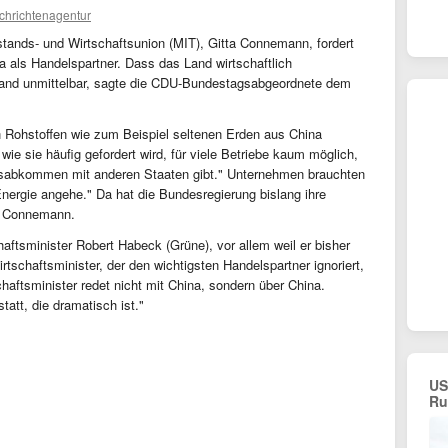
chrichtenagentur
lstands- und Wirtschaftsunion (MIT), Gitta Connemann, fordert
 als Handelspartner. Dass das Land wirtschaftlich
land unmittelbar, sagte die CDU-Bundestagsabgeordnete dem
n Rohstoffen wie zum Beispiel seltenen Erden aus China
wie sie häufig gefordert wird, für viele Betriebe kaum möglich,
sabkommen mit anderen Staaten gibt." Unternehmen brauchten
nergie angehe." Da hat die Bundesregierung bislang ihre
so Connemann.
haftsminister Robert Habeck (Grüne), vor allem weil er bisher
rtschaftsminister, der den wichtigsten Handelspartner ignoriert,
chaftsminister redet nicht mit China, sondern über China.
tatt, die dramatisch ist."
US
Ru