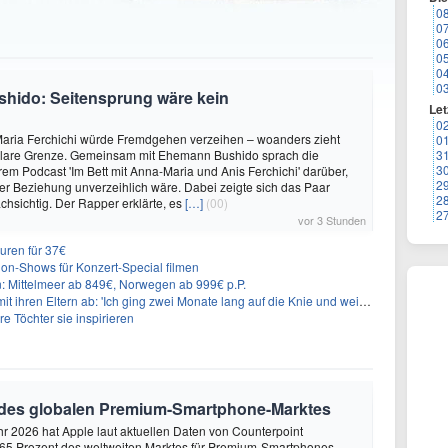
0
0
0
0
0
0
shido: Seitensprung wäre kein
Let
0
aria Ferchichi würde Fremdgehen verzeihen – woanders zieht
0
 klare Grenze. Gemeinsam mit Ehemann Bushido sprach die
3
3
hrem Podcast 'Im Bett mit Anna-Maria und Anis Ferchichi' darüber,
2
iner Beziehung unverzeihlich wäre. Dabei zeigte sich das Paar
2
hsichtig. Der Rapper erklärte, es
[…]
(00)
2
vor 3 Stunden
uren für 37€
on-Shows für Konzert-Special filmen
n: Mittelmeer ab 849€, Norwegen ab 999€ p.P.
t ihren Eltern ab: 'Ich ging zwei Monate lang auf die Knie und weinte'
re Töchter sie inspirieren
 des globalen Premium-Smartphone-Marktes
hr 2026 hat Apple laut aktuellen Daten von Counterpoint
 65 Prozent des weltweiten Marktes für Premium-Smartphones