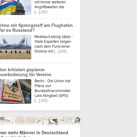
mit immer weiteren
Angriffswellen die
[…]
(02)
ohne mit Sprengstoff am Flughafen
War es Russland?
Moskau/Leipzig (dpa) -
Viele Experten zeigen
nach dem Fund einer
Drohne mit
[…]
(03)
ion kritisiert geplante
eueränderung für Vereine
Berlin - Die Union hat
Pläne von
Bundesfinanzminister
Lars Klingbeil (SPD)
[…]
(03)
mer mehr Männer in Deutschland