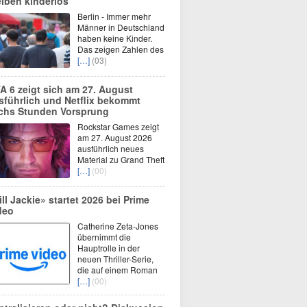
eiben kinderlos
Berlin - Immer mehr
Männer in Deutschland
haben keine Kinder.
Das zeigen Zahlen des
[…]
(03)
A 6 zeigt sich am 27. August
sführlich und Netflix bekommt
chs Stunden Vorsprung
Rockstar Games zeigt
am 27. August 2026
ausführlich neues
Material zu Grand Theft
[…]
(00)
ill Jackie» startet 2026 bei Prime
deo
Catherine Zeta-Jones
übernimmt die
Hauptrolle in der
neuen Thriller-Serie,
die auf einem Roman
[…]
(00)