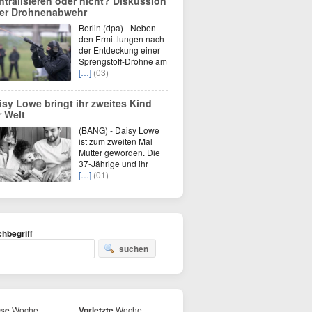
ntralisieren oder nicht? Diskussion
er Drohnenabwehr
Berlin (dpa) - Neben
den Ermittlungen nach
der Entdeckung einer
Sprengstoff-Drohne am
[…]
(03)
isy Lowe bringt ihr zweites Kind
r Welt
(BANG) - Daisy Lowe
ist zum zweiten Mal
Mutter geworden. Die
37-Jährige und ihr
[…]
(01)
hbegriff
suchen
ese
Woche
Vorletzte
Woche