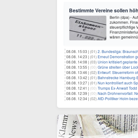
Bestimmte Vereine sollen höh
Berlin (dpa) - A
zukommen. Finanz
steuerpflichtige
Finanzministerium
wären gemeinnüt
08.08. 15:03 |
(01)
2. Bundesliga: Braunsc
08.08. 14:23 |
(01)
Erneut Demonstration g
08.08. 14:08 |
(03)
Union kritisiert geplant
08.08. 13:55 |
(00)
Grüne streiten über Lo
08.08. 13:46 |
(02)
Entwurf: Steuerreform 
08.08. 13:42 |
(01)
Bahnstrecke Hamburg-Ber
08.08. 13:27 |
(01)
Nun kontrolliert auch S
08.08. 12:41 |
(00)
Trumps Ex-Anwalt Todd B
08.08. 12:39 |
(00)
Nach Drohnenvorfall: 
08.08. 12:34 |
(02)
AfD-Politiker Holm beze