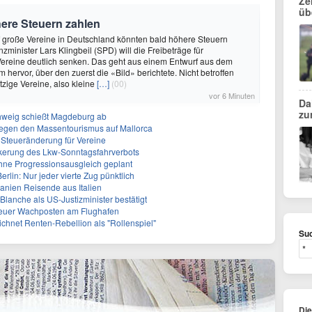
Ze
üb
ere Steuern zahlen
uf große Vereine in Deutschland könnten bald höhere Steuern
minister Lars Klingbeil (SPD) will die Freibeträge für
 Vereine deutlich senken. Das geht aus einem Entwurf aus dem
 hervor, über den zuerst die «Bild» berichtete. Nicht betroffen
zige Vereine, also kleine
[…]
(00)
vor 6 Minuten
Da
zu
hweig schießt Magdeburg ab
egen den Massentourismus auf Mallorca
e Steueränderung für Vereine
ckerung des Lkw-Sonntagsfahrverbots
ohne Progressionsausgleich geplant
lin: Nur jeder vierte Zug pünktlich
panien Reisende aus Italien
lanche als US-Justizminister bestätigt
Neuer Wachposten am Flughafen
ichnet Renten-Rebellion als "Rollenspiel"
Suc
Di