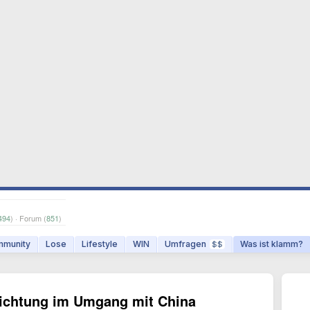
494
) · Forum (
851
)
munity
Lose
Lifestyle
WIN
Umfragen
Was ist klamm?
$$
ichtung im Umgang mit China