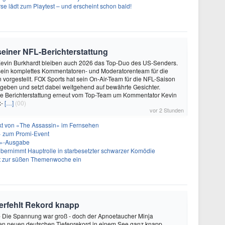
se lädt zum Playtest – und erscheint schon bald!
 seiner NFL-Berichterstattung
evin Burkhardt bleiben auch 2026 das Top-Duo des US-Senders.
ein komplettes Kommentatoren- und Moderatorenteam für die
vorgestellt. FOX Sports hat sein On-Air-Team für die NFL-Saison
geben und setzt dabei weitgehend auf bewährte Gesichter.
die Berichterstattung erneut vom Top-Team um Kommentator Kevin
x-
[…]
(00)
vor 2 Stunden
akt von «The Assassin» im Fernsehen
 zum Promi-Event
ht»-Ausgabe
bernimmt Hauptrolle in starbesetzter schwarzer Komödie
t zur süßen Themenwoche ein
verfehlt Rekord knapp
 - Die Spannung war groß - doch der Apnoetaucher Minja
den neuen deutschen Tiefenrekord in einem See ganz knapp