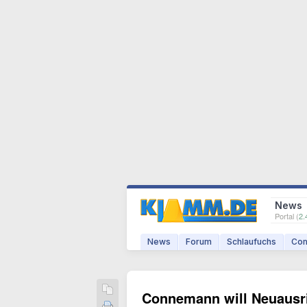
News
Portal (
2.
News
Forum
Schlaufuchs
Com
Connemann will Neuausr