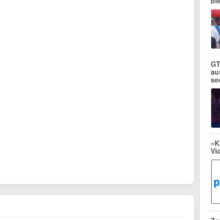
bl
GT
au
se
«K
Vi