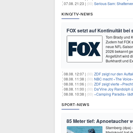
07.08. 21:23 |
(00)
Serious Sam: Shatterver
KINO/TV-NEWS
FOX setzt auf Kontinuität bei
Tom Brady und K
Zudem hat FOX s
neue NFL-Saison 
2026 bekannt ge
Angeführt wird 
Burkhardt und E
08.08. 12:07 |
(00)
ZDF zeigt nur den Auft
08.08. 11:38 |
(00)
NBC macht «The Voice»
08.08. 11:06 |
(00)
ZDF zeigt vierte «Prec
08.08. 11:00 |
(00)
Da'Vine Joy Randolph ü
08.08. 10:38 |
(00)
«Camping Paradis» läd
SPORT-NEWS
85 Meter tief: Apnoetaucher 
Starnberg (dpa)
Marinković hat 