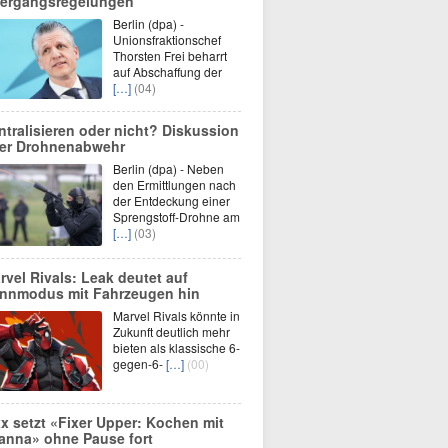
ergangsregelungen
Berlin (dpa) -
Unionsfraktionschef
Thorsten Frei beharrt
auf Abschaffung der
[…]
(04)
ntralisieren oder nicht? Diskussion
er Drohnenabwehr
Berlin (dpa) - Neben
den Ermittlungen nach
der Entdeckung einer
Sprengstoff-Drohne am
[…]
(03)
rvel Rivals: Leak deutet auf
nnmodus mit Fahrzeugen hin
Marvel Rivals könnte in
Zukunft deutlich mehr
bieten als klassische 6-
gegen-6-
[…]
(00)
xx setzt «Fixer Upper: Kochen mit
anna» ohne Pause fort