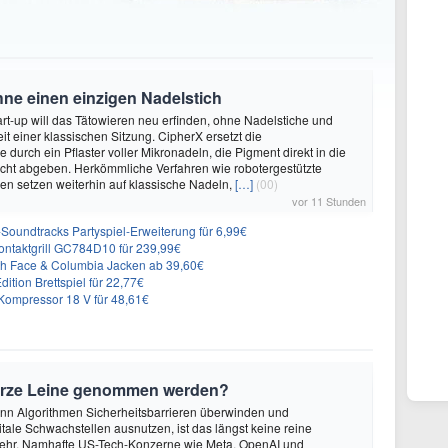
hne einen einzigen Nadelstich
rt-up will das Tätowieren neu erfinden, ohne Nadelstiche und
it einer klassischen Sitzung. CipherX ersetzt die
durch ein Pflaster voller Mikronadeln, die Pigment direkt in die
cht abgeben. Herkömmliche Verfahren wie robotergestützte
n setzen weiterhin auf klassische Nadeln,
[…]
(00)
vor 11 Stunden
n-Soundtracks Partyspiel-Erweiterung für 6,99€
 Kontaktgrill GC784D10 für 239,99€
rth Face & Columbia Jacken ab 39,60€
ition Brettspiel für 22,77€
ompressor 18 V für 48,61€
urze Leine genommen werden?
enn Algorithmen Sicherheitsbarrieren überwinden und
itale Schwachstellen ausnutzen, ist das längst keine reine
ehr. Namhafte US-Tech-Konzerne wie Meta, OpenAI und