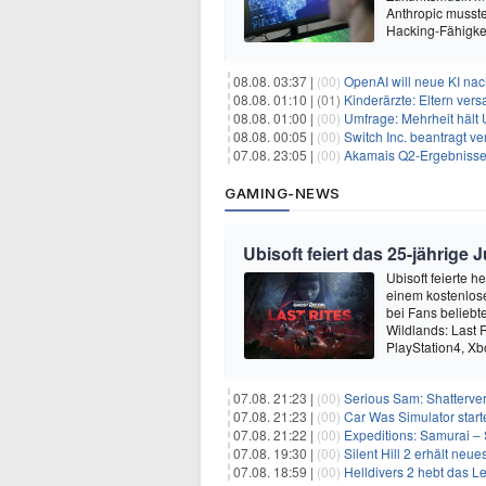
Anthropic musste
Hacking-Fähigkei
08.08. 03:37 |
(00)
OpenAI will neue KI na
08.08. 01:10 |
(01)
Kinderärzte: Eltern ver
08.08. 01:00 |
(00)
Umfrage: Mehrheit hält 
08.08. 00:05 |
(00)
Switch Inc. beantragt 
07.08. 23:05 |
(00)
Akamais Q2-Ergebnisse ü
GAMING-NEWS
Ubisoft feiert das 25-jährig
Ubisoft feierte 
einem kostenlose
bei Fans beliebt
Wildlands: Last R
PlayStation4, X
07.08. 21:23 |
(00)
Serious Sam: Shatterver
07.08. 21:23 |
(00)
Car Was Simulator starte
07.08. 21:22 |
(00)
Expeditions: Samurai – 
07.08. 19:30 |
(00)
Silent Hill 2 erhält ne
07.08. 18:59 |
(00)
Helldivers 2 hebt das L