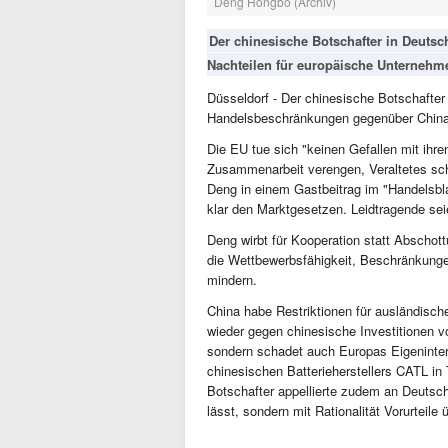
Deng Hongbo (Archiv)
Der chinesische Botschafter in Deutsc
Nachteilen für europäische Unternehm
Düsseldorf - Der chinesische Botschafter
Handelsbeschränkungen gegenüber China 
Die EU tue sich "keinen Gefallen mit ihr
Zusammenarbeit verengen, Veraltetes schü
Deng in einem Gastbeitrag im "Handelsbl
klar den Marktgesetzen. Leidtragende se
Deng wirbt für Kooperation statt Abschott
die Wettbewerbsfähigkeit, Beschränkungen
mindern.
China habe Restriktionen für ausländisch
wieder gegen chinesische Investitionen v
sondern schadet auch Europas Eigenintere
chinesischen Batterieherstellers CATL in
Botschafter appellierte zudem an Deutsc
lässt, sondern mit Rationalität Vorurteile 