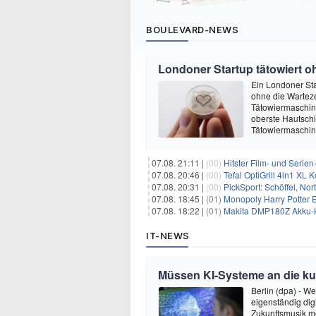
BOULEVARD-NEWS
Londoner Startup tätowiert o
Ein Londoner Sta
ohne die Warteze
Tätowiermaschine 
oberste Hautschi
Tätowiermaschine
07.08. 21:11 |
(00)
Hitster Film- und Serie
07.08. 20:46 |
(00)
Tefal OptiGrill 4in1 XL
07.08. 20:31 |
(00)
PickSport: Schöffel, No
07.08. 18:45 |
(01)
Monopoly Harry Potter Ed
07.08. 18:22 |
(01)
Makita DMP180Z Akku-K
IT-NEWS
Müssen KI-Systeme an die k
Berlin (dpa) - W
eigenständig dig
Zukunftsmusik m