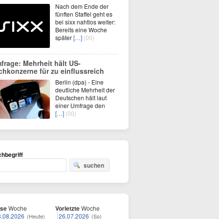
Nach dem Ende der
fünften Staffel geht es
bei sixx nahtlos weiter:
Bereits eine Woche
später
[…]
(00)
frage: Mehrheit hält US-
chkonzerne für zu einflussreich
Berlin (dpa) - Eine
deutliche Mehrheit der
Deutschen hält laut
einer Umfrage den
[…]
(00)
hbegriff
suchen
ese
Woche
Vorletzte
Woche
8.08.2026
26.07.2026
(Heute)
(So)