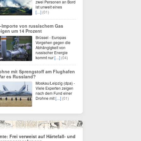
zwei Personen an Bord
ist unweit eines
[…]
(01)
-Importe von russischem Gas
eigen um 14 Prozent
Brüssel - Europas
Vorgehen gegen die
Abhängigkeit von
russischer Energie
kommt nur
[…]
(04)
ohne mit Sprengstoff am Flughafen
War es Russland?
Moskau/Leipzig (dpa) -
Viele Experten zeigen
nach dem Fund einer
Drohne mit
[…]
(01)
nte: Frei verweist auf Härtefall- und