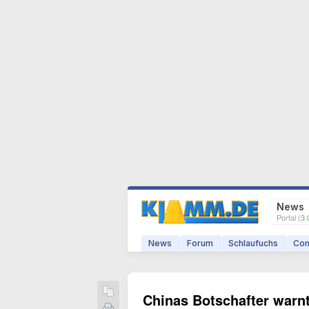
News
Portal (
3.
News
Forum
Schlaufuchs
Com
Chinas Botschafter warn