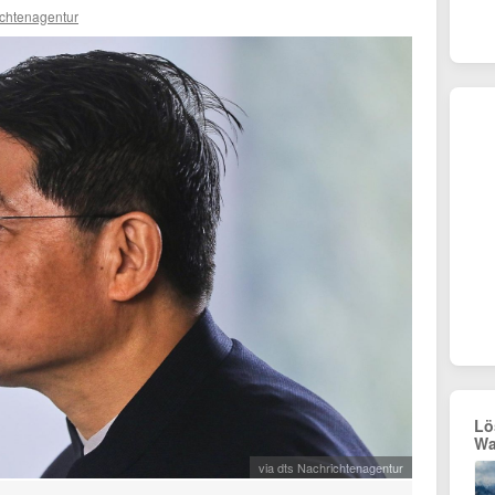
ichtenagentur
Lö
Wa
via dts Nachrichtenagentur