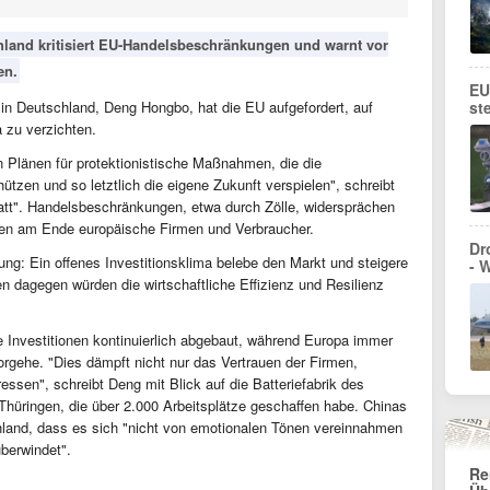
hland kritisiert EU-Handelsbeschränkungen und warnt vor
en.
EU
 in Deutschland, Deng Hongbo, hat die EU aufgefordert, auf
st
zu verzichten.
en Plänen für protektionistische Maßnahmen, die die
tzen und so letztlich die eigene Zukunft verspielen", schreibt
att". Handelsbeschränkungen, etwa durch Zölle, widersprächen
ien am Ende europäische Firmen und Verbraucher.
Dr
ung: Ein offenes Investitionsklima belebe den Markt und steigere
- 
 dagegen würden die wirtschaftliche Effizienz und Resilienz
e Investitionen kontinuierlich abgebaut, während Europa immer
orgehe. "Dies dämpft nicht nur das Vertrauen der Firmen,
ssen", schreibt Deng mit Blick auf die Batteriefabrik des
 Thüringen, die über 2.000 Arbeitsplätze geschaffen habe. Chinas
hland, dass es sich "nicht von emotionalen Tönen vereinnahmen
überwindet".
Re