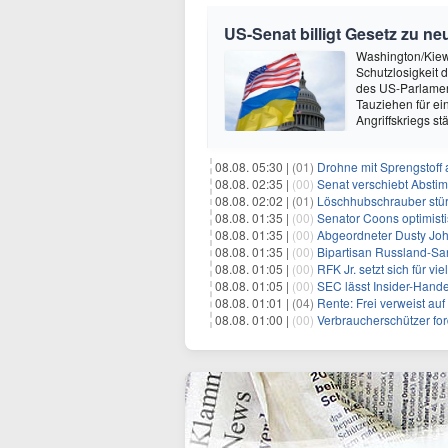
US-Senat billigt Gesetz zu n
Washington/Kiew 
Schutzlosigkeit 
des US-Parlamen
Tauziehen für ei
Angriffskriegs s
08.08. 05:30 |
(01)
Drohne mit Sprengstoff
08.08. 02:35 |
(00)
Senat verschiebt Abstimmung ü
08.08. 02:02 |
(01)
Löschhubschrauber stür
08.08. 01:35 |
(00)
Senator Coons optimisti
08.08. 01:35 |
(00)
Abgeordneter Dusty Johnson s
08.08. 01:35 |
(00)
Bipartisan Russland-San
08.08. 01:05 |
(00)
RFK Jr. setzt sich für vi
08.08. 01:05 |
(00)
SEC lässt Insider-Hand
08.08. 01:01 |
(04)
Rente: Frei verweist au
08.08. 01:00 |
(00)
Verbraucherschützer fo