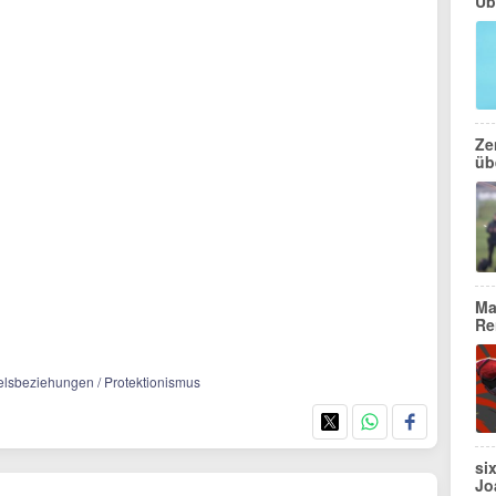
Üb
Ze
üb
Ma
Re
delsbeziehungen / Protektionismus
si
Jo