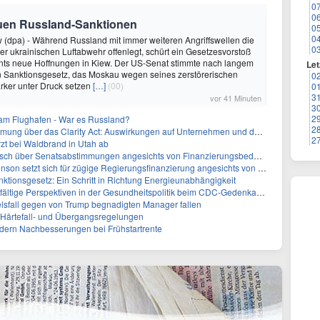
0
0
euen Russland-Sanktionen
0
0
(dpa) - Während Russland mit immer weiteren Angriffswellen die
0
der ukrainischen Luftabwehr offenlegt, schürt ein Gesetzesvorstoß
ts neue Hoffnungen in Kiew. Der US-Senat stimmte nach langem
Let
n Sanktionsgesetz, das Moskau wegen seines zerstörerischen
0
tärker unter Druck setzen
[…]
(00)
0
3
vor 41 Minuten
3
2
 am Flughafen - War es Russland?
2
ber das Clarity Act: Auswirkungen auf Unternehmen und das Vertrauen der Investoren
2
zt bei Waldbrand in Utah ab
sch über Senatsabstimmungen angesichts von Finanzierungsbedenken
etzt sich für zügige Regierungsfinanzierung angesichts von Shutdown-Risiken ein
ktionsgesetz: Ein Schritt in Richtung Energieunabhängigkeit
elfältige Perspektiven in der Gesundheitspolitik beim CDC-Gedenkakt ein
elsfall gegen von Trump begnadigten Manager fallen
f Härtefall- und Übergangsregelungen
rdern Nachbesserungen bei Frühstartrente