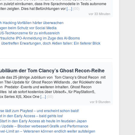
n zuletzt einräumen, dass ihre Sprachmodelle in Tests autonome
ten zeigten. Dies hat Befürchtungen vor
[…]
(00)
vor 33 Minuten
ch Hacking-Vorfällen härter überwachen
sagen beim Schutz vor Social Media
US-Techkonzerne für zu einflussreich
vertrauliche IPO-Anmeldung im Zuge des AI-Booms
bertreffen Erwartungen, doch Aktien fallen: Ein tieferer Blick
e Jubiläum der Tom Clancy’s Ghost Recon-Reihe
heute das 25-jährige Jubiläum von Tom Clancy’s Ghost Recon mit
n Titel-Update für Ghost Recon Wildlands , der Rückkehr des
en Predator -Events und weiteren Inhalten. Ghost Recon
ites ist ab sofort kostenlos über Ubisoft+, für PlayStation5,
box Series X|S, Xbox One
[…]
(00)
vor 9 Stunden
se lädt zum Playtest – und erscheint schon bald!
t in den Early Access – bald gehts los!
Start in den Early Access ab heute im feudalen Japan
ues Update – Bloober verbessert Grafik und Performance
evel-Limit an – Veteranen können endlich weiter aufsteigen