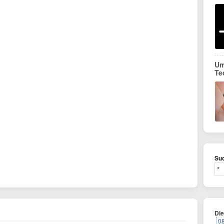
Um
Te
Suc
Di
0