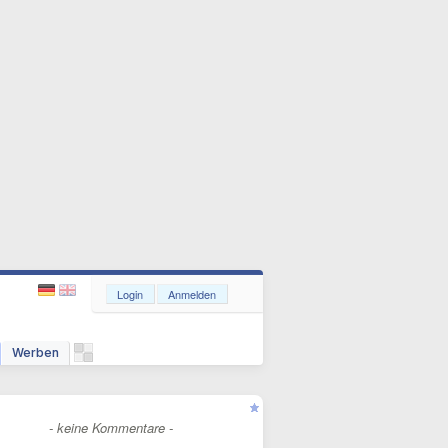
Login
Anmelden
Werben
- keine Kommentare -