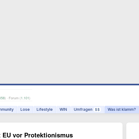
058
) · Forum (
1.101
)
munity
Lose
Lifestyle
WIN
Umfragen
Was ist klamm?
$$
t EU vor Protektionismus