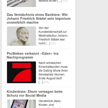
Italiens ist der
[…]
(00)
Das Vermächtnis eines Bankiers: Wie
Johann Friedrich Städel sein Imperium
unsterblich machte
Von der
Kunstleidenschaft zur
Weltinstitution Johann
Friedrich Städel war
nicht
[…]
(00)
ProSieben verbannt «Eden» ins
Nachtprogramm
Nach schwachen
Einschaltquoten muss
die Dating-Show ihren
Sendeplatz räumen.
Ende August läuft
[…]
(00)
Kinderärzte: Eltern versagen beim
Schutz vor Social Media
Osnabrück (dpa) -
Kinder- und