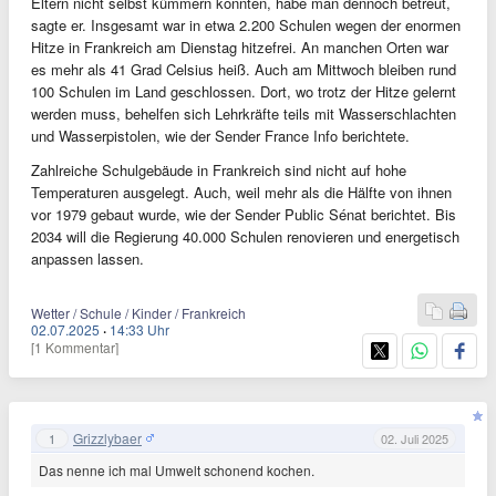
Eltern nicht selbst kümmern konnten, habe man dennoch betreut,
sagte er. Insgesamt war in etwa 2.200 Schulen wegen der enormen
Hitze in Frankreich am Dienstag hitzefrei. An manchen Orten war
es mehr als 41 Grad Celsius heiß. Auch am Mittwoch bleiben rund
100 Schulen im Land geschlossen. Dort, wo trotz der Hitze gelernt
werden muss, behelfen sich Lehrkräfte teils mit Wasserschlachten
und Wasserpistolen, wie der Sender France Info berichtete.
Zahlreiche Schulgebäude in Frankreich sind nicht auf hohe
Temperaturen ausgelegt. Auch, weil mehr als die Hälfte von ihnen
vor 1979 gebaut wurde, wie der Sender Public Sénat berichtet. Bis
2034 will die Regierung 40.000 Schulen renovieren und energetisch
anpassen lassen.
Wetter / Schule / Kinder / Frankreich
02.07.2025
·
14:33 Uhr
[1 Kommentar]
Grizzlybaer
1
02. Juli 2025
Das nenne ich mal Umwelt schonend kochen.