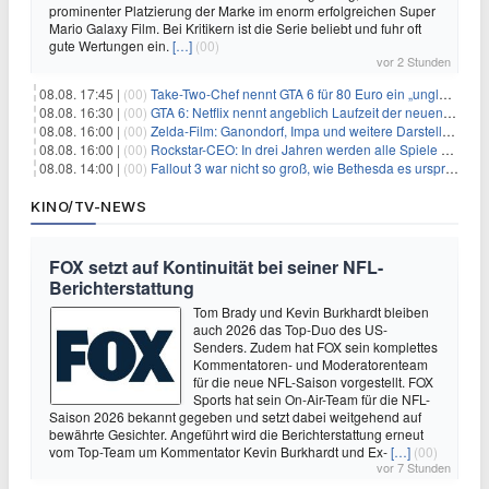
prominenter Platzierung der Marke im enorm erfolgreichen Super
Mario Galaxy Film. Bei Kritikern ist die Serie beliebt und fuhr oft
gute Wertungen ein.
[…]
(00)
vor 2 Stunden
08.08. 17:45 |
(00)
Take-Two-Chef nennt GTA 6 für 80 Euro ein „unglaubliches Schnäppchen“
08.08. 16:30 |
(00)
GTA 6: Netflix nennt angeblich Laufzeit der neuen Gameplay-Präsentation
08.08. 16:00 |
(00)
Zelda-Film: Ganondorf, Impa und weitere Darsteller sollen feststehen
08.08. 16:00 |
(00)
Rockstar-CEO: In drei Jahren werden alle Spiele gestreamt
08.08. 14:00 |
(00)
Fallout 3 war nicht so groß, wie Bethesda es ursprünglich wollte
KINO/TV-NEWS
FOX setzt auf Kontinuität bei seiner NFL-
Berichterstattung
Tom Brady und Kevin Burkhardt bleiben
auch 2026 das Top-Duo des US-
Senders. Zudem hat FOX sein komplettes
Kommentatoren- und Moderatorenteam
für die neue NFL-Saison vorgestellt. FOX
Sports hat sein On-Air-Team für die NFL-
Saison 2026 bekannt gegeben und setzt dabei weitgehend auf
bewährte Gesichter. Angeführt wird die Berichterstattung erneut
vom Top-Team um Kommentator Kevin Burkhardt und Ex-
[…]
(00)
vor 7 Stunden