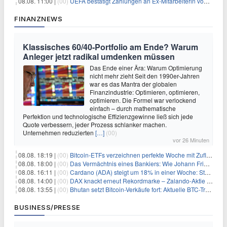
08.08. 11:00 |
(00)
UEFA bestätigt Zahlungen an Ex-Mitarbeiterin von Infantino
FINANZNEWS
Klassisches 60/40-Portfolio am Ende? Warum
Anleger jetzt radikal umdenken müssen
Das Ende einer Ära: Warum Optimierung
nicht mehr zieht Seit den 1990er-Jahren
war es das Mantra der globalen
Finanzindustrie: Optimieren, optimieren,
optimieren. Die Formel war verlockend
einfach – durch mathematische
Perfektion und technologische Effizienzgewinne ließ sich jede
Quote verbessern, jeder Prozess schlanker machen.
Unternehmen reduzierten
[…]
(00)
vor 26 Minuten
08.08. 18:19 |
(00)
Bitcoin-ETFs verzeichnen perfekte Woche mit Zuflüssen auf 3-Monats-Hoch
08.08. 18:00 |
(00)
Das Vermächtnis eines Bankiers: Wie Johann Friedrich Städel sein Imperium unsterblich machte
08.08. 16:11 |
(00)
Cardano (ADA) steigt um 18% in einer Woche: Steht ein Kurs von $0,30 bevor?
08.08. 14:00 |
(00)
DAX knackt erneut Rekordmarke – Zalando-Aktie crasht nach Quartalszahlen
08.08. 13:55 |
(00)
Bhutan setzt Bitcoin-Verkäufe fort: Aktuelle BTC-Transaktionen
BUSINESS/PRESSE