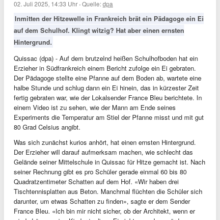
02. Juli 2025, 14:33 Uhr
·
Quelle:
dpa
Inmitten der Hitzewelle in Frankreich brät ein Pädagoge ein Ei
auf dem Schulhof. Klingt witzig? Hat aber einen ernsten
Hintergrund.
Quissac (dpa) - Auf dem brutzelnd heißen Schulhofboden hat ein
Erzieher in Südfrankreich einem Bericht zufolge ein Ei gebraten.
Der Pädagoge stellte eine Pfanne auf dem Boden ab, wartete eine
halbe Stunde und schlug dann ein Ei hinein, das in kürzester Zeit
fertig gebraten war, wie der Lokalsender France Bleu berichtete. In
einem Video ist zu sehen, wie der Mann am Ende seines
Experiments die Temperatur am Stiel der Pfanne misst und mit gut
80 Grad Celsius angibt.
Was sich zunächst kurios anhört, hat einen ernsten Hintergrund.
Der Erzieher will darauf aufmerksam machen, wie schlecht das
Gelände seiner Mittelschule in Quissac für Hitze gemacht ist. Nach
seiner Rechnung gibt es pro Schüler gerade einmal 60 bis 80
Quadratzentimeter Schatten auf dem Hof. «Wir haben drei
Tischtennisplatten aus Beton. Manchmal flüchten die Schüler sich
darunter, um etwas Schatten zu finden», sagte er dem Sender
France Bleu. «Ich bin mir nicht sicher, ob der Architekt, wenn er