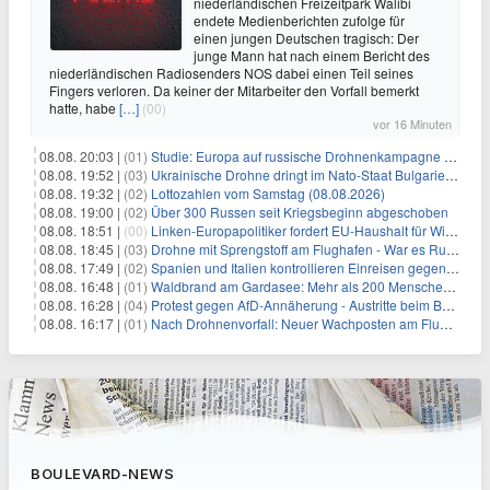
niederländischen Freizeitpark Walibi
endete Medienberichten zufolge für
einen jungen Deutschen tragisch: Der
junge Mann hat nach einem Bericht des
niederländischen Radiosenders NOS dabei einen Teil seines
Fingers verloren. Da keiner der Mitarbeiter den Vorfall bemerkt
hatte, habe
[…]
(00)
vor 16 Minuten
08.08. 20:03 |
(01)
Studie: Europa auf russische Drohnenkampagne unzureichend vorbereitet
08.08. 19:52 |
(03)
Ukrainische Drohne dringt im Nato-Staat Bulgarien ein
08.08. 19:32 |
(02)
Lottozahlen vom Samstag (08.08.2026)
08.08. 19:00 |
(02)
Über 300 Russen seit Kriegsbeginn abgeschoben
08.08. 18:51 |
(00)
Linken-Europapolitiker fordert EU-Haushalt für Wirtschaftsumbau
08.08. 18:45 |
(03)
Drohne mit Sprengstoff am Flughafen - War es Russland?
08.08. 17:49 |
(02)
Spanien und Italien kontrollieren Einreisen gegenseitig
08.08. 16:48 |
(01)
Waldbrand am Gardasee: Mehr als 200 Menschen evakuiert
08.08. 16:28 |
(04)
Protest gegen AfD-Annäherung - Austritte beim BSW Sachsen-Anhalt
08.08. 16:17 |
(01)
Nach Drohnenvorfall: Neuer Wachposten am Flughafen
BOULEVARD-NEWS