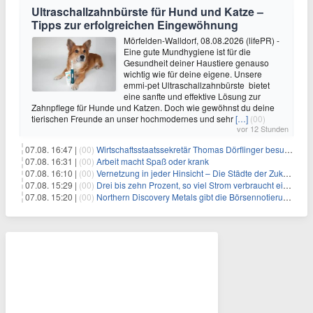
Ultraschallzahnbürste für Hund und Katze –
Tipps zur erfolgreichen Eingewöhnung
Mörfelden-Walldorf, 08.08.2026 (lifePR) -
Eine gute Mundhygiene ist für die
Gesundheit deiner Haustiere genauso
wichtig wie für deine eigene. Unsere
emmi-pet Ultraschallzahnbürste bietet
eine sanfte und effektive Lösung zur
Zahnpflege für Hunde und Katzen. Doch wie gewöhnst du deine
tierischen Freunde an unser hochmodernes und sehr
[…]
(00)
vor 12 Stunden
07.08. 16:47 |
(00)
Wirtschaftsstaatssekretär Thomas Dörflinger besucht Handwerksbetrieb im Kammerbezirk Freiburg
07.08. 16:31 |
(00)
Arbeit macht Spaß oder krank
07.08. 16:10 |
(00)
Vernetzung in jeder Hinsicht – Die Städte der Zukunft sind grün-blau
07.08. 15:29 |
(00)
Drei bis zehn Prozent, so viel Strom verbraucht ein Aufzug im Gebäude
07.08. 15:20 |
(00)
Northern Discovery Metals gibt die Börsennotierung an der Frankfurter Wertpapierbörse bekannt