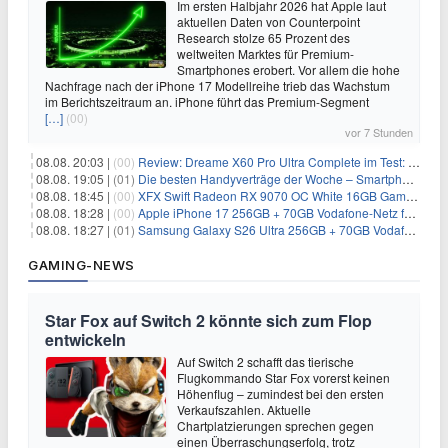
Im ersten Halbjahr 2026 hat Apple laut
aktuellen Daten von Counterpoint
Research stolze 65 Prozent des
weltweiten Marktes für Premium-
Smartphones erobert. Vor allem die hohe
Nachfrage nach der iPhone 17 Modellreihe trieb das Wachstum
im Berichtszeitraum an. iPhone führt das Premium-Segment
[…]
(00)
vor 7 Stunden
08.08. 20:03 |
(00)
Review: Dreame X60 Pro Ultra Complete im Test: 42.000 Pa, 100 °C Moppwäsche & erstaunlich viel Technik in nur 8,9 cm Höhe
08.08. 19:05 |
(01)
Die besten Handyverträge der Woche – Smartphone-Tarife & SIM-Only im Überblick
08.08. 18:45 |
(00)
XFX Swift Radeon RX 9070 OC White 16GB Gaming-Grafikkarte für 579€
08.08. 18:28 |
(00)
Apple iPhone 17 256GB + 70GB Vodafone-Netz für 34,99€/Monat (effektiv 6,41€/Monat)
08.08. 18:27 |
(01)
Samsung Galaxy S26 Ultra 256GB + 70GB Vodafone-Netz für 34,99€/Monat (effektiv 4,74€/Monat)
GAMING-NEWS
Star Fox auf Switch 2 könnte sich zum Flop
entwickeln
Auf Switch 2 schafft das tierische
Flugkommando Star Fox vorerst keinen
Höhenflug – zumindest bei den ersten
Verkaufszahlen. Aktuelle
Chartplatzierungen sprechen gegen
einen Überraschungserfolg, trotz