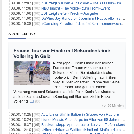
08.08. 12:07 |
(00)
ZDF zeigt nur den Auftakt von «The Assassin» im Fernsehen
08.08. 11:38 |
(00)
NBC macht «The Voice» zum Promi-Event
08.08. 11:06 |
(00)
ZDF zeigt vierte «Precht»-Ausgabe
08.08. 11:00 |
(00)
Da'Vine Joy Randolph übernimmt Hauptrolle in starbesetzter schwarzer Komödie
08.08. 10:38 |
(00)
«Camping Paradis» lädt zur süßen Themenwoche ein
SPORT-NEWS
Frauen-Tour vor Finale mit Sekundenkrimi:
Vollering in Gelb
Nizza (dpa) - Beim Finale der Tour de
France der Frauen winkt erneut ein
Sekundenkrimi. Die niederländische
Topfavoritin Demi Vollering hat mit ihrem
Sieg auf der vorletzten Etappe das Gelbe
Trikot erobert und geht mit einem
Vorsprung von acht Sekunden auf die Polin Kasia Niewiadoma
auf das Schlussstück am Sonntag mit Start und Ziel in Nizza.
Vollering
[…]
(00)
vor 59 Minuten
08.08. 18:25 |
(00)
Autofahrer fährt in Italien in Gruppe von Radlern
08.08. 18:24 |
(00)
Lionel Messis Vater Jorge im Alter von 68 Jahren gestorben
08.08. 15:37 |
(05)
Blackout stoppt Apnoetaucher kurz vor Tiefenrekord
08.08. 12:40 |
(00)
«Nicht erträumt»: Wellbrock holt mit Staffel drittes EM-Gold