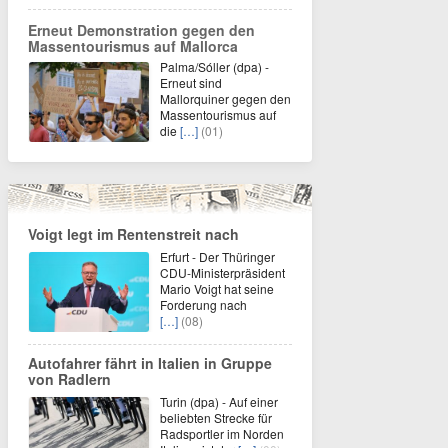
Erneut Demonstration gegen den
Massentourismus auf Mallorca
Palma/Sóller (dpa) -
Erneut sind
Mallorquiner gegen den
Massentourismus auf
die
[…]
(01)
Voigt legt im Rentenstreit nach
Erfurt - Der Thüringer
CDU-Ministerpräsident
Mario Voigt hat seine
Forderung nach
[…]
(08)
Autofahrer fährt in Italien in Gruppe
von Radlern
Turin (dpa) - Auf einer
beliebten Strecke für
Radsportler im Norden