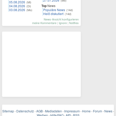
27.07.2026
(Mo)
05.08.2026
(Mi)
Top
News
04.08.2026
(Di)
03.08.2026
Populäre News
(Mo)
(14d)
Heiß diskutiert
(14d)
News-Ansicht konfigurieren
meine Kommentare
|
Ignore
|
Notifies
Sitemap
·
Datenschutz
·
AGB
·
Mediadaten
·
Impressum
·
Home
·
Forum
·
News
·
Werben
·
Hilfe/FAQ
·
API
·
RSS