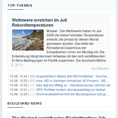
TOP-THEMEN
Weltmeere erreichen im Juli
Rekordtemperaturen
Brüssel - Die Weltmeere haben im Juli
2026 die bisher höchsten Temperaturen
erreicht, die jemals für diesen Monat
gemessen wurden. Das teilte der
Klimadienst Copernicus der
Europäischen Union am Montag mit. Die
Entwicklung hängt demnach teilweise mit den sich verstärkenden
El-Nino-Bedingungen im Pazifik zusammen. Die durchschnittliche
[…]
(00)
vor 3 Minuten
10.08. 12:44 |
(02)
Kugelstoßerin Mabry löst EM-Finalticket - Hummel droht Aus
10.08. 12:32 |
(01)
Insa: AfD in Sachsen-Anhalt bei 42 Prozent – BSW legt zu
10.08. 12:32 |
(00)
Dax legt am Mittag zu - Handelsimpulse nehmen ab
10.08. 12:31 |
(00)
SPD-Politiker fordern Sonderparteitag im Herbst
10.08. 12:25 |
(00)
Drohnenabwehreinheit der Bundespolizei soll größer werden
BOULEVARD-NEWS
The Weeknd verwirft seine Rücktrittspläne: 'Ich