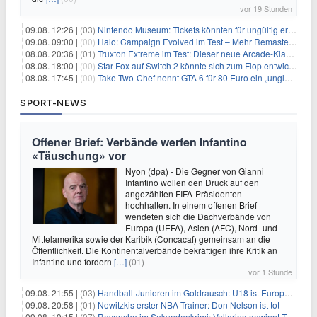
vor 19 Stunden
09.08. 12:26 |
(03)
Nintendo Museum: Tickets könnten für ungültig erklärt werden!
09.08. 09:00 |
(00)
Halo: Campaign Evolved im Test – Mehr Remaster als Remake
08.08. 20:36 |
(01)
Truxton Extreme im Test: Dieser neue Arcade-Klassiker verzeiht dir gar nichts
08.08. 18:00 |
(00)
Star Fox auf Switch 2 könnte sich zum Flop entwickeln
08.08. 17:45 |
(00)
Take-Two-Chef nennt GTA 6 für 80 Euro ein „unglaubliches Schnäppchen“
SPORT-NEWS
Offener Brief: Verbände werfen Infantino
«Täuschung» vor
Nyon (dpa) - Die Gegner von Gianni
Infantino wollen den Druck auf den
angezählten FIFA-Präsidenten
hochhalten. In einem offenen Brief
wendeten sich die Dachverbände von
Europa (UEFA), Asien (AFC), Nord- und
Mittelamerika sowie der Karibik (Concacaf) gemeinsam an die
Öffentlichkeit. Die Kontinentalverbände bekräftigen ihre Kritik an
Infantino und fordern
[…]
(01)
vor 1 Stunde
09.08. 21:55 |
(03)
Handball-Junioren im Goldrausch: U18 ist Europameister
09.08. 20:58 |
(01)
Nowitzkis erster NBA-Trainer: Don Nelson ist tot
09.08. 19:15 |
(07)
Revanche im Sekundenkrimi: Vollering gewinnt Tour