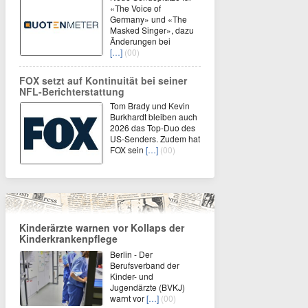
«The Voice of
Germany» und «The
Masked Singer», dazu
Änderungen bei
[…]
(00)
FOX setzt auf Kontinuität bei seiner
NFL-Berichterstattung
Tom Brady und Kevin
Burkhardt bleiben auch
2026 das Top-Duo des
US-Senders. Zudem hat
FOX sein
[…]
(00)
Kinderärzte warnen vor Kollaps der
Kinderkrankenpflege
Berlin - Der
Berufsverband der
Kinder- und
Jugendärzte (BVKJ)
warnt vor
[…]
(00)