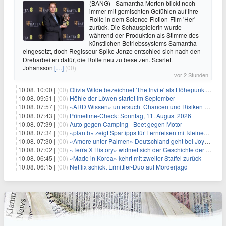
(BANG) - Samantha Morton blickt noch
immer mit gemischten Gefühlen auf ihre
Rolle in dem Science-Fiction-Film 'Her'
zurück. Die Schauspielerin wurde
während der Produktion als Stimme des
künstlichen Betriebssystems Samantha
eingesetzt, doch Regisseur Spike Jonze entschied sich nach den
Dreharbeiten dafür, die Rolle neu zu besetzen. Scarlett
Johansson
[…]
(00)
vor 2 Stunden
10.08. 10:00 |
(00)
Olivia Wilde bezeichnet 'The Invite' als Höhepunkt ihrer Karriere
10.08. 09:51 |
(00)
Höhle der Löwen startet im September
10.08. 07:57 |
(00)
«ARD Wissen» untersucht Chancen und Risiken moderner Drohnen
10.08. 07:43 |
(00)
Primetime-Check: Sonntag, 11. August 2026
10.08. 07:39 |
(00)
Auto gegen Camping - Beet gegen Motor
10.08. 07:34 |
(00)
«plan b» zeigt Spartipps für Fernreisen mit kleinem Budget
10.08. 07:30 |
(00)
«Amore unter Palmen» Deutschland geht bei Joyn weiter
10.08. 07:02 |
(00)
«Terra X History» widmet sich der Geschichte der deutschen Vereine
10.08. 06:45 |
(00)
«Made in Korea» kehrt mit zweiter Staffel zurück
10.08. 06:15 |
(00)
Netflix schickt Ermittler-Duo auf Mörderjagd