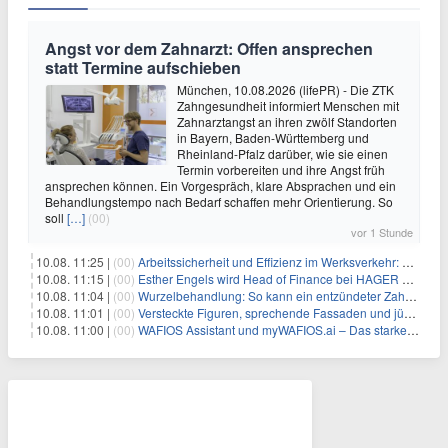
Angst vor dem Zahnarzt: Offen ansprechen
statt Termine aufschieben
München, 10.08.2026 (lifePR) - Die ZTK
Zahngesundheit informiert Menschen mit
Zahnarztangst an ihren zwölf Standorten
in Bayern, Baden-Württemberg und
Rheinland-Pfalz darüber, wie sie einen
Termin vorbereiten und ihre Angst früh
ansprechen können. Ein Vorgespräch, klare Absprachen und ein
Behandlungstempo nach Bedarf schaffen mehr Orientierung. So
soll
[…]
(00)
vor 1 Stunde
10.08. 11:25 |
(00)
Arbeitssicherheit und Effizienz im Werksverkehr: Fahrzeugkonstruktion, Assistenzsysteme und Telematik im Zusammenspiel
10.08. 11:15 |
(00)
Esther Engels wird Head of Finance bei HAGER Executive Consulting – Verstärkung für Finance und strategische Unternehmensentwicklung
10.08. 11:04 |
(00)
Wurzelbehandlung: So kann ein entzündeter Zahn erhalten bleiben
10.08. 11:01 |
(00)
Versteckte Figuren, sprechende Fassaden und jüdische Stadtgeschichte entdecken: Stadtführungen im September in Konstanz
10.08. 11:00 |
(00)
WAFIOS Assistant und myWAFIOS.ai – Das starke Duo gegen den Fachkräftemangel