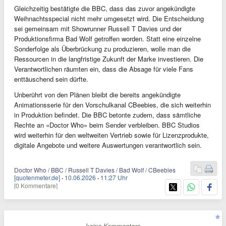
Gleichzeitig bestätigte die BBC, dass das zuvor angekündigte
Weihnachtsspecial nicht mehr umgesetzt wird. Die Entscheidung
sei gemeinsam mit Showrunner Russell T Davies und der
Produktionsfirma Bad Wolf getroffen worden. Statt eine einzelne
Sonderfolge als Überbrückung zu produzieren, wolle man die
Ressourcen in die langfristige Zukunft der Marke investieren. Die
Verantwortlichen räumten ein, dass die Absage für viele Fans
enttäuschend sein dürfte.
Unberührt von den Plänen bleibt die bereits angekündigte
Animationsserie für den Vorschulkanal CBeebies, die sich weiterhin
in Produktion befindet. Die BBC betonte zudem, dass sämtliche
Rechte an «Doctor Who» beim Sender verbleiben. BBC Studios
wird weiterhin für den weltweiten Vertrieb sowie für Lizenzprodukte,
digitale Angebote und weitere Auswertungen verantwortlich sein.
Doctor Who / BBC / Russell T Davies / Bad Wolf / CBeebies
[quotenmeter.de]
·
10.06.2026
·
11:27 Uhr
[0 Kommentare]
- keine Kommentare -