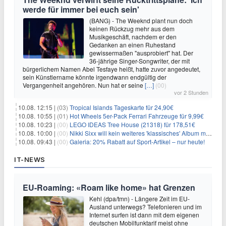
werde für immer bei euch sein'
(BANG) - The Weeknd plant nun doch
keinen Rückzug mehr aus dem
Musikgeschäft, nachdem er den
Gedanken an einen Ruhestand
gewissermaßen "ausprobiert" hat. Der
36-jährige Singer-Songwriter, der mit
bürgerlichem Namen Abel Tesfaye heißt, hatte zuvor angedeutet,
sein Künstlername könnte irgendwann endgültig der
Vergangenheit angehören. Nun hat er seine
[…]
(00)
vor 2 Stunden
10.08. 12:15 |
(03)
Tropical Islands Tageskarte für 24,90€
10.08. 10:55 |
(01)
Hot Wheels 5er-Pack Ferrari Fahrzeuge für 9,99€
10.08. 10:23 |
(00)
LEGO IDEAS Tree House (21318) für 178,51€
10.08. 10:00 |
(00)
Nikki Sixx will kein weiteres 'klassisches' Album mehr aufnehmen
10.08. 09:43 |
(00)
Galeria: 20% Rabatt auf Sport-Artikel – nur heute!
IT-NEWS
EU-Roaming: «Roam like home» hat Grenzen
Kehl (dpa/tmn) - Längere Zeit im EU-
Ausland unterwegs? Telefonieren und im
Internet surfen ist dann mit dem eigenen
deutschen Mobilfunktarif meist ohne