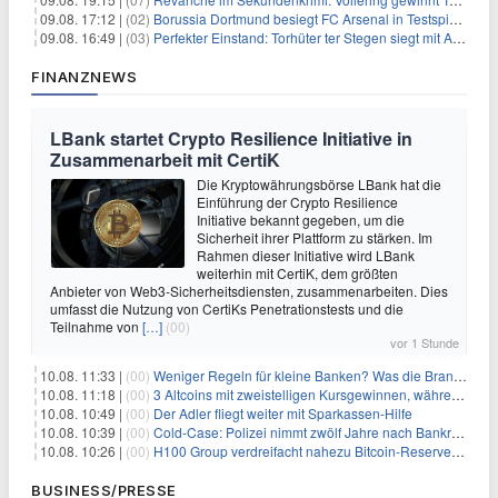
09.08. 17:12 |
(02)
Borussia Dortmund besiegt FC Arsenal in Testspiel mit 3:2
09.08. 16:49 |
(03)
Perfekter Einstand: Torhüter ter Stegen siegt mit Ajax
FINANZNEWS
LBank startet Crypto Resilience Initiative in
Zusammenarbeit mit CertiK
Die Kryptowährungsbörse LBank hat die
Einführung der Crypto Resilience
Initiative bekannt gegeben, um die
Sicherheit ihrer Plattform zu stärken. Im
Rahmen dieser Initiative wird LBank
weiterhin mit CertiK, dem größten
Anbieter von Web3-Sicherheitsdiensten, zusammenarbeiten. Dies
umfasst die Nutzung von CertiKs Penetrationstests und die
Teilnahme von
[…]
(00)
vor 1 Stunde
10.08. 11:33 |
(00)
Weniger Regeln für kleine Banken? Was die Branche wirklich will
10.08. 11:18 |
(00)
3 Altcoins mit zweistelligen Kursgewinnen, während Bitcoin (BTC) die Marke von 65.000 $ zurückerobert
10.08. 10:49 |
(00)
Der Adler fliegt weiter mit Sparkassen-Hilfe
10.08. 10:39 |
(00)
Cold-Case: Polizei nimmt zwölf Jahre nach Bankraub 70-jährigen Verdächtigen fest
10.08. 10:26 |
(00)
H100 Group verdreifacht nahezu Bitcoin-Reserven mit Rekordkauf von 154 Millionen Dollar
BUSINESS/PRESSE