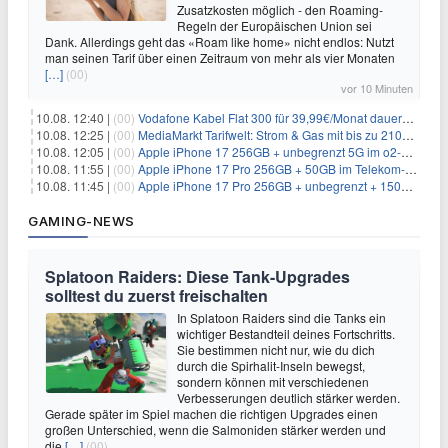
Zusatzkosten möglich - den Roaming-
Regeln der Europäischen Union sei
Dank. Allerdings geht das «Roam like home» nicht endlos: Nutzt
man seinen Tarif über einen Zeitraum von mehr als vier Monaten
[…]
(00)
vor 10 Minuten
10.08. 12:40 |
(00)
Vodafone Kabel Flat 300 für 39,99€/Monat dauerhaft + 200€ Wunschprämie (effektiv 33,74€/Monat)
10.08. 12:25 |
(00)
MediaMarkt Tarifwelt: Strom & Gas mit bis zu 210€ Coupon + Wunschprämie für 1€ Zuzahlung
10.08. 12:05 |
(00)
Apple iPhone 17 256GB + unbegrenzt 5G im o2-Netz für 39,99€/Monat (effektiv 6,53€/Monat)
10.08. 11:55 |
(00)
Apple iPhone 17 Pro 256GB + 50GB im Telekom-Netz für 54,95€/Monat (effektiv 8,53€/Monat)
10.08. 11:45 |
(00)
Apple iPhone 17 Pro 256GB + unbegrenzt + 150GB im o2-Netz für 54,98€/Monat (effektiv 8,64€/Monat)
GAMING-NEWS
Splatoon Raiders: Diese Tank-Upgrades
solltest du zuerst freischalten
In Splatoon Raiders sind die Tanks ein
wichtiger Bestandteil deines Fortschritts.
Sie bestimmen nicht nur, wie du dich
durch die Spirhalit-Inseln bewegst,
sondern können mit verschiedenen
Verbesserungen deutlich stärker werden.
Gerade später im Spiel machen die richtigen Upgrades einen
großen Unterschied, wenn die Salmoniden stärker werden und
die
[…]
(00)