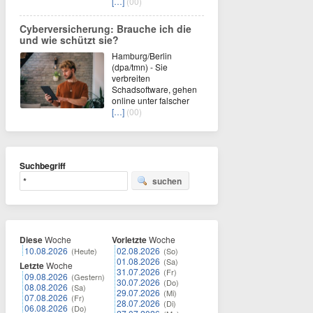
[…]
(00)
Cyberversicherung: Brauche ich die
und wie schützt sie?
Hamburg/Berlin
(dpa/tmn) - Sie
verbreiten
Schadsoftware, gehen
online unter falscher
[…]
(00)
Suchbegriff
suchen
Diese
Woche
Vorletzte
Woche
10.08.2026
02.08.2026
(Heute)
(So)
01.08.2026
(Sa)
Letzte
Woche
31.07.2026
(Fr)
09.08.2026
(Gestern)
30.07.2026
(Do)
08.08.2026
(Sa)
29.07.2026
(Mi)
07.08.2026
(Fr)
28.07.2026
(Di)
06.08.2026
(Do)