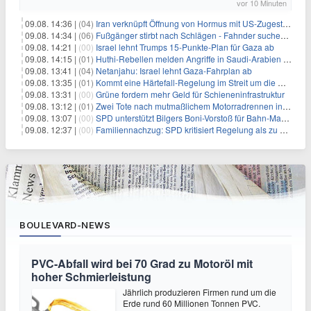
vor 10 Minuten
09.08. 14:36 |
(04)
Iran verknüpft Öffnung von Hormus mit US-Zugeständnissen
09.08. 14:34 |
(06)
Fußgänger stirbt nach Schlägen - Fahnder suchen Autofahrer
09.08. 14:21 |
(00)
Israel lehnt Trumps 15-Punkte-Plan für Gaza ab
09.08. 14:15 |
(01)
Huthi-Rebellen melden Angriffe in Saudi-Arabien und im Jemen
09.08. 13:41 |
(04)
Netanjahu: Israel lehnt Gaza-Fahrplan ab
09.08. 13:35 |
(01)
Kommt eine Härtefall-Regelung im Streit um die Rente mit 63?
09.08. 13:31 |
(00)
Grüne fordern mehr Geld für Schieneninfrastruktur
09.08. 13:12 |
(01)
Zwei Tote nach mutmaßlichem Motorradrennen in Köln
09.08. 13:07 |
(00)
SPD unterstützt Bilgers Boni-Vorstoß für Bahn-Manager
09.08. 12:37 |
(00)
Familiennachzug: SPD kritisiert Regelung als zu streng
BOULEVARD-NEWS
PVC-Abfall wird bei 70 Grad zu Motoröl mit
hoher Schmierleistung
Jährlich produzieren Firmen rund um die
Erde rund 60 Millionen Tonnen PVC.