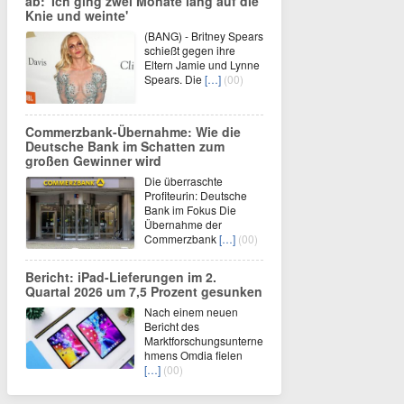
ab: 'Ich ging zwei Monate lang auf die
Knie und weinte'
(BANG) - Britney Spears
schießt gegen ihre
Eltern Jamie und Lynne
Spears. Die
[…]
(00)
Commerzbank-Übernahme: Wie die
Deutsche Bank im Schatten zum
großen Gewinner wird
Die überraschte
Profiteurin: Deutsche
Bank im Fokus Die
Übernahme der
Commerzbank
[…]
(00)
Bericht: iPad-Lieferungen im 2.
Quartal 2026 um 7,5 Prozent gesunken
Nach einem neuen
Bericht des
Marktforschungsunterne
hmens Omdia fielen
[…]
(00)