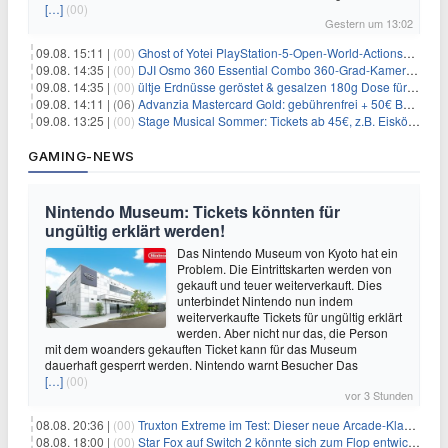
[…]
(00)
Gestern um 13:02
09.08. 15:11 |
(00)
Ghost of Yotei PlayStation-5-Open-World-Actionspiel für 55,65€
09.08. 14:35 |
(00)
DJI Osmo 360 Essential Combo 360-Grad-Kamera für 375€
09.08. 14:35 |
(00)
ültje Erdnüsse geröstet & gesalzen 180g Dose für 1,52€ im Spar-Abo
09.08. 14:11 |
(06)
Advanzia Mastercard Gold: gebührenfrei + 50€ Bonus* + gratis Reiseversicherung
09.08. 13:25 |
(00)
Stage Musical Sommer: Tickets ab 45€, z.B. Eiskönigin, König der Löwen, Zurück in die Zukunft
GAMING-NEWS
Nintendo Museum: Tickets könnten für
ungültig erklärt werden!
Das Nintendo Museum von Kyoto hat ein
Problem. Die Eintrittskarten werden von
gekauft und teuer weiterverkauft. Dies
unterbindet Nintendo nun indem
weiterverkaufte Tickets für ungültig erklärt
werden. Aber nicht nur das, die Person
mit dem woanders gekauften Ticket kann für das Museum
dauerhaft gesperrt werden. Nintendo warnt Besucher Das
[…]
(00)
vor 3 Stunden
08.08. 20:36 |
(00)
Truxton Extreme im Test: Dieser neue Arcade-Klassiker verzeiht dir gar nichts
08.08. 18:00 |
(00)
Star Fox auf Switch 2 könnte sich zum Flop entwickeln