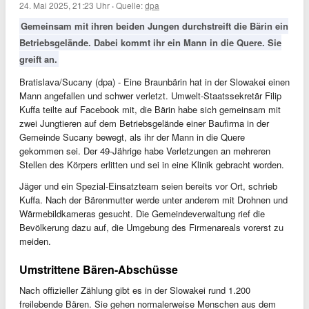
24. Mai 2025, 21:23 Uhr
·
Quelle:
dpa
Gemeinsam mit ihren beiden Jungen durchstreift die Bärin ein
Betriebsgelände. Dabei kommt ihr ein Mann in die Quere. Sie
greift an.
Bratislava/Sucany (dpa) - Eine Braunbärin hat in der Slowakei einen
Mann angefallen und schwer verletzt. Umwelt-Staatssekretär Filip
Kuffa teilte auf Facebook mit, die Bärin habe sich gemeinsam mit
zwei Jungtieren auf dem Betriebsgelände einer Baufirma in der
Gemeinde Sucany bewegt, als ihr der Mann in die Quere
gekommen sei. Der 49-Jährige habe Verletzungen an mehreren
Stellen des Körpers erlitten und sei in eine Klinik gebracht worden.
Jäger und ein Spezial-Einsatzteam seien bereits vor Ort, schrieb
Kuffa. Nach der Bärenmutter werde unter anderem mit Drohnen und
Wärmebildkameras gesucht. Die Gemeindeverwaltung rief die
Bevölkerung dazu auf, die Umgebung des Firmenareals vorerst zu
meiden.
Umstrittene Bären-Abschüsse
Nach offizieller Zählung gibt es in der Slowakei rund 1.200
freilebende Bären. Sie gehen normalerweise Menschen aus dem