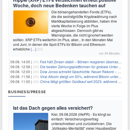
Woche, doch neue Bedenken tauchen auf
Die börsengehandelten Fonds (ETFs),
die die sechstgrößte Kryptowährung nach
Marktkapitalisierung abbilden, haben ihre
vierte Woche in Folge im Plus
abgeschlossen. Dennoch gibt es
Warnsignale, die nicht ignoriert werden
sollten. XRP ETFs weiterhin im Plus, aber... In den Monaten Mai
und Juni, in denen die Spot-ETFs für Bitcoin und Ethereum
erhebliche
[…]
(00)
vor 34 Minuten
09.08. 14:00 |
(00)
Fed hält Zinsen stabil – Börsen reagieren überraschend volatil
09.08. 12:58 |
(00)
Die besten Zahlungsplattformen für globale Unternehmen im Jahr 2026
09.08. 12:00 |
(00)
Dow Jones schreibt Geschichte: Neuer Rekord – und Amazon knackt die nächste Billionen-Marke
09.08. 11:56 |
(00)
Viral Altcoin steigt um 50%, während Bitcoin unter $65.000 fällt
09.08. 11:00 |
(00)
China tätigt größten Goldkauf seit 2023, während Goldpreis um 8% steigt
BUSINESS/PRESSE
Ist das Dach gegen alles versichert?
Kiel, 09.08.2026 (lifePR) - Es klingt so
einfach: Versicherungsvertrag
unterschreiben und zurücklehnen. Die
„Vollkasko-Mentalität“ vieler Hausbesitzer