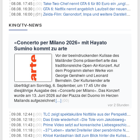
08.08. 17:45 |
(00)
Take-Two-Chef nennt GTA 6 für 80 Euro ein „unglaubliches Schnäppchen“
08.08. 16:30 |
(00)
GTA 6: Netflix nennt angeblich Laufzeit der neuen Gameplay-Präsentation
08.08. 16:00 |
(01)
Zelda-Film: Ganondorf, Impa und weitere Darsteller sollen feststehen
KINO/TV-NEWS
«Concerto per Milano 2026» mit Hayato
Sumino kommt zu arte
Vor der beeindruckenden Kulisse des
Mailänder Doms präsentiert arte das
traditionsreiche Open-Air-Konzert. Auf
dem Programm stehen Werke von
George Gershwin und Leonard
Bernstein. Der Kultursender arte
überträgt am Sonntag, 6. September, um 17.45 Uhr die
diesjährige Ausgabe des «Concerto per Milano». Das Konzert
wurde am 13. Juni 2026 auf der Piazza del Duomo im Herzen
Mailands aufgezeichnet
[…]
(00)
vor 2 Stunden
09.08. 12:44 |
(00)
TLC zeigt spektakuläre Notfälle aus der Perspektive der Patienten
09.08. 12:18 |
(00)
Das Erste wiederholt «Die Tote vom Jakobsweg»
09.08. 11:43 |
(00)
Prime Video setzt auf koreanische Liebesgeschichte
09.08. 11:18 |
(00)
«37°Leben» startet Dreiteiler über persönliche Neuanfänge
09.08. 10:43 |
(00)
Khloé Kardashian lädt zum Blick hinter die Kulissen ihres Freundeskreises