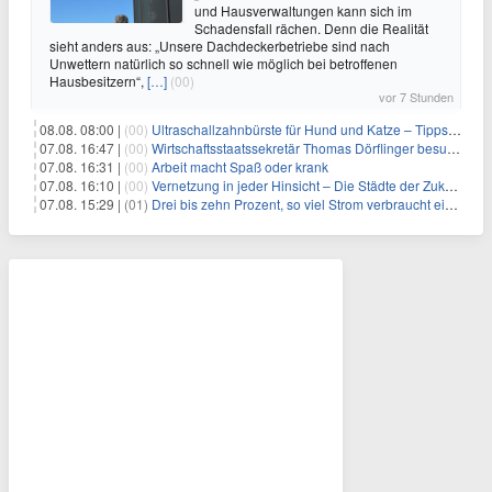
und Hausverwaltungen kann sich im
Schadensfall rächen. Denn die Realität
sieht anders aus: „Unsere Dachdeckerbetriebe sind nach
Unwettern natürlich so schnell wie möglich bei betroffenen
Hausbesitzern“,
[…]
(00)
vor 7 Stunden
08.08. 08:00 |
(00)
Ultraschallzahnbürste für Hund und Katze – Tipps zur erfolgreichen Eingewöhnung
07.08. 16:47 |
(00)
Wirtschaftsstaatssekretär Thomas Dörflinger besucht Handwerksbetrieb im Kammerbezirk Freiburg
07.08. 16:31 |
(00)
Arbeit macht Spaß oder krank
07.08. 16:10 |
(00)
Vernetzung in jeder Hinsicht – Die Städte der Zukunft sind grün-blau
07.08. 15:29 |
(01)
Drei bis zehn Prozent, so viel Strom verbraucht ein Aufzug im Gebäude