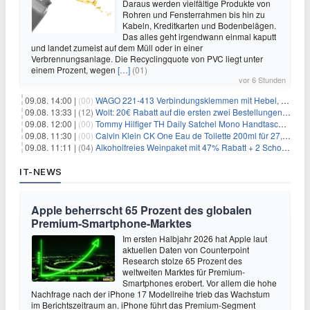
Daraus werden vielfältige Produkte von
Rohren und Fensterrahmen bis hin zu
Kabeln, Kreditkarten und Bodenbelägen.
Das alles geht irgendwann einmal kaputt
und landet zumeist auf dem Müll oder in einer
Verbrennungsanlage. Die Recyclingquote von PVC liegt unter
einem Prozent, wegen
[…]
(01)
vor 6 Stunden
09.08. 14:00 |
(00)
WAGO 221-413 Verbindungsklemmen mit Hebel, 50 Stück für 14,99€
09.08. 13:33 |
(12)
Wolt: 20€ Rabatt auf die ersten zwei Bestellungen für Neukunden
09.08. 12:00 |
(00)
Tommy Hilfiger TH Daily Satchel Mono Handtasche für 73,97€
09.08. 11:30 |
(00)
Calvin Klein CK One Eau de Toilette 200ml für 27,99€
09.08. 11:11 |
(04)
Alkoholfreies Weinpaket mit 47% Rabatt + 2 Schott Zwiesel Gläser GRATIS für 29,99€
IT-NEWS
Apple beherrscht 65 Prozent des globalen
Premium-Smartphone-Marktes
Im ersten Halbjahr 2026 hat Apple laut
aktuellen Daten von Counterpoint
Research stolze 65 Prozent des
weltweiten Marktes für Premium-
Smartphones erobert. Vor allem die hohe
Nachfrage nach der iPhone 17 Modellreihe trieb das Wachstum
im Berichtszeitraum an. iPhone führt das Premium-Segment