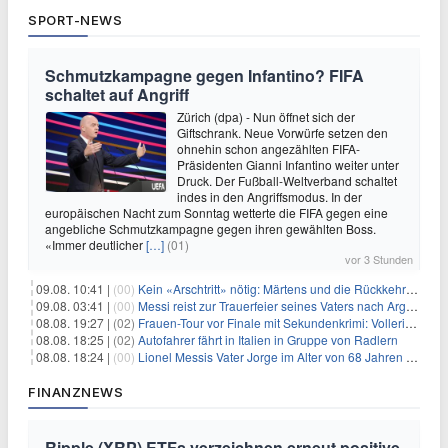
SPORT-NEWS
Schmutzkampagne gegen Infantino? FIFA
schaltet auf Angriff
Zürich (dpa) - Nun öffnet sich der
Giftschrank. Neue Vorwürfe setzen den
ohnehin schon angezählten FIFA-
Präsidenten Gianni Infantino weiter unter
Druck. Der Fußball-Weltverband schaltet
indes in den Angriffsmodus. In der
europäischen Nacht zum Sonntag wetterte die FIFA gegen eine
angebliche Schmutzkampagne gegen ihren gewählten Boss.
«Immer deutlicher
[…]
(01)
vor 3 Stunden
09.08. 10:41 |
(00)
Kein «Arschtritt» nötig: Märtens und die Rückkehr nach Paris
09.08. 03:41 |
(00)
Messi reist zur Trauerfeier seines Vaters nach Argentinien
08.08. 19:27 |
(02)
Frauen-Tour vor Finale mit Sekundenkrimi: Vollering in Gelb
08.08. 18:25 |
(02)
Autofahrer fährt in Italien in Gruppe von Radlern
08.08. 18:24 |
(00)
Lionel Messis Vater Jorge im Alter von 68 Jahren gestorben
FINANZNEWS
Ripple (XRP) ETFs verzeichnen erneut positive