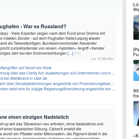
Lö
Wa
lughafen - War es Russland?
dpa) - Viele Experten zeigen nach dem Fund einer Drohne mit
ne intakten Zünder - auf dem Flughafen Halle/Leipzig wieder
land als Tatverdächtigen. Bundesinnenminister Alexander
pricht zurückhaltender von einem «hybriden» Angriff «fremder
iP
origes Jahr bei den Drohnensichtungen
[…]
(00)
Fu
vor 12 Minuten
uftangriffen auf Vorort von Kiew
ber das Clarity Act: Auswirkungen auf Unternehmen und das Vertrauen der Investoren
zt bei Waldbrand in Utah ab
sch über Senatsabstimmungen angesichts von Finanzierungsbedenken
etzt sich für zügige Regierungsfinanzierung angesichts von Shutdown-Risiken ein
Wi
fr
hne einen einzigen Nadelstich
rt-up will das Tätowieren neu erfinden, ohne Nadelstiche und
it einer klassischen Sitzung. CipherX ersetzt die
durch ein Pflaster voller Mikronadeln, die Pigment direkt in die
«K
cht abgeben. Herkömmliche Verfahren wie robotergestützte