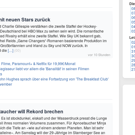
Di
0
0
0
mit neuen Stars zurück
0
 Charlie Gillespie verstärken die zweite Staffel der Hockey-
0
 Deutschland bei HBO Max zu sehen sein wird. Die romantische
0
d Rivalry erhält eine zweite Staffel. Wie Sky UK bekannt gab,
Let
achel Reids „Game Changers“-Romanen basierende Produktion im
0
 Großbritannien und Irland zu Sky und NOW zurück. In
0
d die
[…]
(00)
3
vor 10 Stunden
3
2
& Filme, Paramount+ & Netflix für 19,99€/Monat
2
gisseur liebt vor allem die 'Banalität' in seinen Filmen
2
ts
ohn Hughes sprach über eine Fortsetzung von 'The Breakfast Club'
ovember
oetaucher will Rekord brechen
- Es ist stockdunkel, eiskalt und der Wasserdruck presst die Lunge
teil ihres normalen Volumens zusammen. Für Apnoetaucher Minja
 sich die Tiefe an «wie auf einem anderen Planeten. Man ist sehr
 alleine». Am Samstag will der 29-Jährige im Starnberger See an