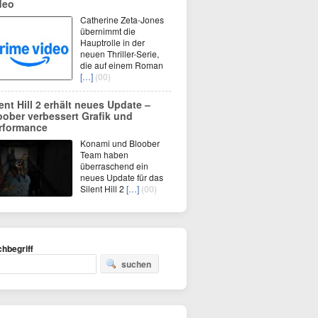
deo
Catherine Zeta-Jones
übernimmt die
Hauptrolle in der
neuen Thriller-Serie,
die auf einem Roman
[…]
(00)
lent Hill 2 erhält neues Update –
oober verbessert Grafik und
rformance
Konami und Bloober
Team haben
überraschend ein
neues Update für das
Silent Hill 2
[…]
(00)
hbegriff
suchen