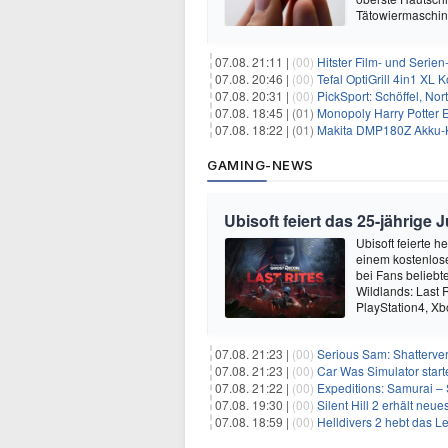
Tätowiermaschine
07.08. 21:11 |
(00)
Hitster Film- und Serie
07.08. 20:46 |
(00)
Tefal OptiGrill 4in1 XL
07.08. 20:31 |
(00)
PickSport: Schöffel, No
07.08. 18:45 |
(01)
Monopoly Harry Potter Ed
07.08. 18:22 |
(01)
Makita DMP180Z Akku-K
GAMING-NEWS
Ubisoft feiert das 25-jährig
Ubisoft feierte 
einem kostenlose
bei Fans beliebt
Wildlands: Last R
PlayStation4, X
07.08. 21:23 |
(00)
Serious Sam: Shatterver
07.08. 21:23 |
(00)
Car Was Simulator starte
07.08. 21:22 |
(00)
Expeditions: Samurai – 
07.08. 19:30 |
(00)
Silent Hill 2 erhält ne
07.08. 18:59 |
(00)
Helldivers 2 hebt das L