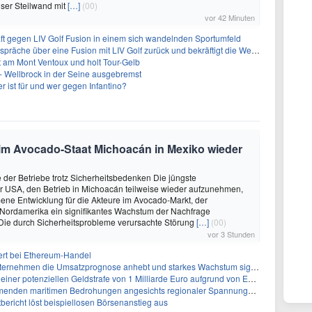
ser Steilwand mit
[…]
(00)
vor 42 Minuten
ft gegen LIV Golf Fusion in einem sich wandelnden Sportumfeld
 über eine Fusion mit LIV Golf zurück und bekräftigt die Wettbewerbslandschaft
t am Mont Ventoux und holt Tour-Gelb
- Wellbrock in der Seine ausgebremst
 ist für und wer gegen Infantino?
 im Avocado-Staat Michoacán in Mexiko wieder
der Betriebe trotz Sicherheitsbedenken Die jüngste
r USA, den Betrieb in Michoacán teilweise wieder aufzunehmen,
mene Entwicklung für die Akteure im Avocado-Markt, der
 Nordamerika ein signifikantes Wachstum der Nachfrage
 Die durch Sicherheitsprobleme verursachte Störung
[…]
(00)
vor 3 Stunden
ert bei Ethereum-Handel
ternehmen die Umsatzprognose anhebt und starkes Wachstum signalisiert
tenziellen Geldstrafe von 1 Milliarde Euro aufgrund von EU-Emissionsvorschriften gegenüber
den maritimen Bedrohungen angesichts regionaler Spannungen gegenüber
ericht löst beispiellosen Börsenanstieg aus