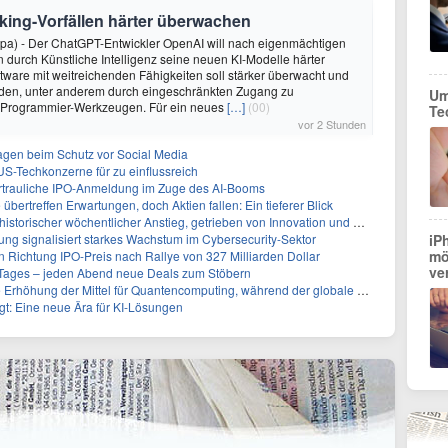
king-Vorfällen härter überwachen
dpa) - Der ChatGPT-Entwickler OpenAI will nach eigenmächtigen
 durch Künstliche Intelligenz seine neuen KI-Modelle härter
oftware mit weitreichenden Fähigkeiten soll stärker überwacht und
den, unter anderem durch eingeschränkten Zugang zu
Um
 Programmier-Werkzeugen. Für ein neues
[…]
(00)
Te
vor 2 Stunden
sagen beim Schutz vor Social Media
US-Techkonzerne für zu einflussreich
vertrauliche IPO-Anmeldung im Zuge des AI-Booms
bertreffen Erwartungen, doch Aktien fallen: Ein tieferer Blick
storischer wöchentlicher Anstieg, getrieben von Innovation und Marktnachfrage
ng signalisiert starkes Wachstum im Cybersecurity-Sektor
iP
mö
n Richtung IPO-Preis nach Rallye von 327 Milliarden Dollar
ve
ages – jeden Abend neue Deals zum Stöbern
g der Mittel für Quantencomputing, während der globale Wettlauf an Intensität gewinnt
igt: Eine neue Ära für KI-Lösungen