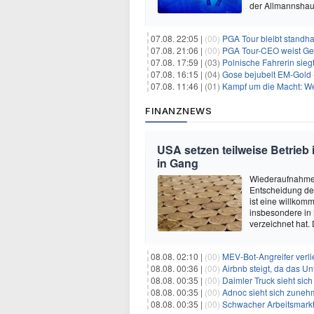
der Allmannshau
07.08. 22:05 |
(00)
PGA Tour bleibt standha
07.08. 21:06 |
(00)
PGA Tour-CEO weist Gespräche
07.08. 17:59 |
(03)
Polnische Fahrerin sieg
07.08. 16:15 |
(04)
Gose bejubelt EM-Gold 
07.08. 11:46 |
(01)
Kampf um die Macht: Wer
FINANZNEWS
USA setzen teilweise Betrieb
in Gang
Wiederaufnahme 
Entscheidung de
ist eine willkom
insbesondere in
verzeichnet hat.
08.08. 02:10 |
(00)
MEV-Bot-Angreifer verli
08.08. 00:36 |
(00)
Airbnb steigt, da das Un
08.08. 00:35 |
(00)
Daimler Truck sieht sich einer po
08.08. 00:35 |
(00)
Adnoc sieht sich zunehmen
08.08. 00:35 |
(00)
Schwacher Arbeitsmarktb