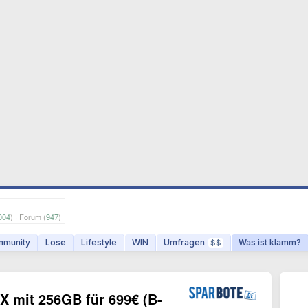
004
) · Forum (
947
)
munity
Lose
Lifestyle
WIN
Umfragen
Was ist klamm?
$$
 mit 256GB für 699€ (B-