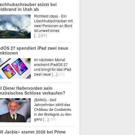
schhubschrauber stürzt bei
ldbrand in Utah ab
Richfield (dpa) - Ein
Löschhubschrauber mit
zwei Personen an Bord
ist unweit eines
[…]
(01)
adOS 27 spendiert iPad zwei neue
nktionen
Im nächsten Monat
erscheint iPadOS 27
und bringt für das iPad
zwei neue
[…]
(00)
ll Dieter Hallervorden sein
anzösisches Schloss verkaufen?
(BANG) - Seit
Jahrzehnten zählt das
Château de Costaérès
in der Bretagne zu den
ganz
[…]
(00)
ill Jackie» startet 2026 bei Prime