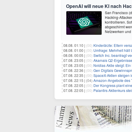
OpenAI will neue KI nach Hac
San Francisco (
Hacking-Attacken
kontrollieren. S
abgeschirmt wer
Netzwerken und
08.08. 01:10 |
(00)
Kinderärzte: Eltern ver
08.08. 01:00 |
(00)
Umfrage: Mehrheit hält 
08.08. 00:05 |
(00)
Switch Inc. beantragt 
07.08. 23:05 |
(00)
Akamais Q2-Ergebnisse ü
07.08. 23:05 |
(00)
Nvidias Aktie steigt: Ein hi
07.08. 22:36 |
(00)
Gen Digitals Gewinnspru
07.08. 22:35 |
(00)
SpaceX-Aktien steigen i
07.08. 22:15 |
(04)
Amazon-Angebote des T
07.08. 22:05 |
(00)
Der Kongress plant eine Erhöhun
07.08. 22:05 |
(00)
Palantirs Aktienkurs ste