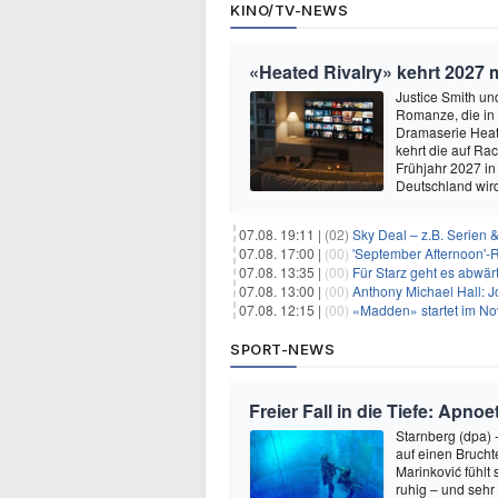
KINO/TV-NEWS
«Heated Rivalry» kehrt 2027 
Justice Smith und
Romanze, die in
Dramaserie Heate
kehrt die auf R
Frühjahr 2027 in
Deutschland wir
07.08. 19:11 |
(02)
Sky Deal – z.B. Serien 
07.08. 17:00 |
(00)
'September Afternoon'-Re
07.08. 13:35 |
(00)
Für Starz geht es abwär
07.08. 13:00 |
(00)
Anthony Michael Hall: J
07.08. 12:15 |
(00)
«Madden» startet im N
SPORT-NEWS
Freier Fall in die Tiefe: Apn
Starnberg (dpa) 
auf einen Bruch
Marinković fühlt
ruhig – und sehr