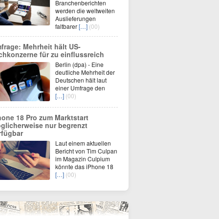
Branchenberichten
werden die weltweiten
Auslieferungen
faltbarer
[…]
(00)
frage: Mehrheit hält US-
chkonzerne für zu einflussreich
Berlin (dpa) - Eine
deutliche Mehrheit der
Deutschen hält laut
einer Umfrage den
[…]
(00)
hone 18 Pro zum Marktstart
glicherweise nur begrenzt
rfügbar
Laut einem aktuellen
Bericht von Tim Culpan
im Magazin Culpium
könnte das iPhone 18
[…]
(00)