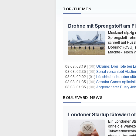
TOP-THEMEN
Drohne mit Sprengstoff am F
Moskau/Leipzig (
Sprengstoff - oh
schnell auf Russ
Dobrindt (CSU) s
Mächte». Noch v
08.08. 03:19 |
(00)
Ukraine: Drei Tote bei L
08.08. 02:35 |
(00)
Senat verschiebt Abstimmung ü
08.08. 02:02 |
(01)
Löschhubschrauber stür
08.08. 01:35 |
(00)
Senator Coons optimisti
08.08. 01:35 |
(00)
Abgeordneter Dusty Johnson s
BOULEVARD-NEWS
Londoner Startup tätowiert o
Ein Londoner Sta
ohne die Warteze
Tätowiermaschine 
oberste Hautschi