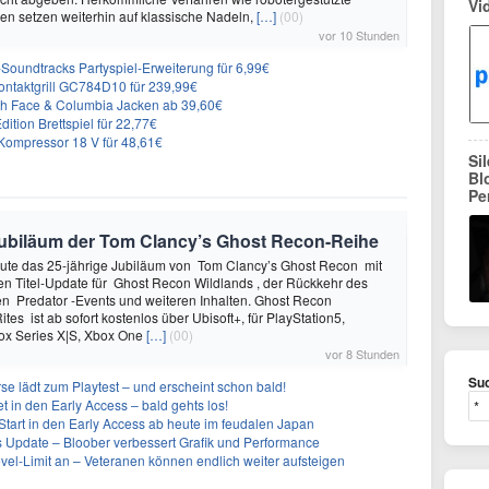
Vi
n setzen weiterhin auf klassische Nadeln,
[…]
(00)
vor 10 Stunden
n-Soundtracks Partyspiel-Erweiterung für 6,99€
 Kontaktgrill GC784D10 für 239,99€
rth Face & Columbia Jacken ab 39,60€
ition Brettspiel für 22,77€
ompressor 18 V für 48,61€
Si
Bl
Pe
e Jubiläum der Tom Clancy’s Ghost Recon-Reihe
heute das 25-jährige Jubiläum von Tom Clancy’s Ghost Recon mit
n Titel-Update für Ghost Recon Wildlands , der Rückkehr des
en Predator -Events und weiteren Inhalten. Ghost Recon
ites ist ab sofort kostenlos über Ubisoft+, für PlayStation5,
box Series X|S, Xbox One
[…]
(00)
vor 8 Stunden
Suc
se lädt zum Playtest – und erscheint schon bald!
t in den Early Access – bald gehts los!
Start in den Early Access ab heute im feudalen Japan
ues Update – Bloober verbessert Grafik und Performance
evel-Limit an – Veteranen können endlich weiter aufsteigen