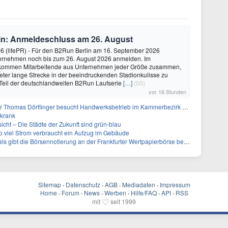
in: Anmeldeschluss am 26. August
26 (lifePR) - Für den B2Run Berlin am 16. September 2026
ernehmen noch bis zum 26. August 2026 anmelden. Im
 kommen Mitarbeitende aus Unternehmen jeder Größe zusammen,
eter lange Strecke in der beeindruckenden Stadionkulisse zu
 Teil der deutschlandweiten B2Run Laufserie
[…]
(00)
vor 16 Stunden
r Thomas Dörflinger besucht Handwerksbetrieb im Kammerbezirk Freiburg
 krank
icht – Die Städte der Zukunft sind grün-blau
so viel Strom verbraucht ein Aufzug im Gebäude
s gibt die Börsennotierung an der Frankfurter Wertpapierbörse bekannt
Sitemap
·
Datenschutz
·
AGB
·
Mediadaten
·
Impressum
Home
·
Forum
·
News
·
Werben
·
Hilfe/FAQ
·
API
·
RSS
♡
mit
seit 1999