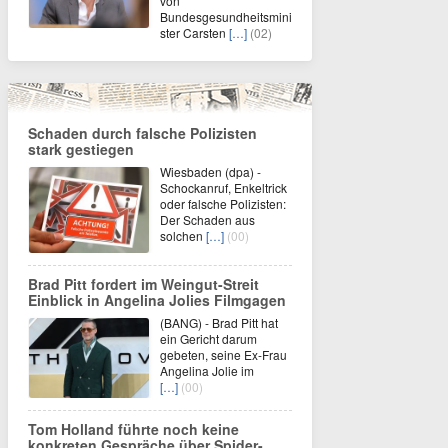
von
Bundesgesundheitsmini
ster Carsten
[…]
(02)
Schaden durch falsche Polizisten
stark gestiegen
Wiesbaden (dpa) -
Schockanruf, Enkeltrick
oder falsche Polizisten:
Der Schaden aus
solchen
[…]
(00)
Brad Pitt fordert im Weingut-Streit
Einblick in Angelina Jolies Filmgagen
(BANG) - Brad Pitt hat
ein Gericht darum
gebeten, seine Ex-Frau
Angelina Jolie im
[…]
(00)
Tom Holland führte noch keine
konkreten Gespräche über Spider-