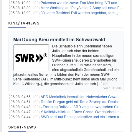
05.08. 19:00 |
(00)
Pokémon wie nie zuvor: Fan-Mod bringt VR und Ego-Perspektive nach Kanto
05.08. 18:30 |
(00)
Mehr Werbung auf PlayStation? Sony soll neue Einnahmequellen prüfen
05.08. 18:00 |
(00)
30 Jahre Resident Evil werden begehbar, samt „lebensgroßem Leon“
KINO/TV-NEWS
Mai Duong Kieu ermittelt im Schwarzwald
Die Schauspielerin übernimmt neben
Julia Jentsch eine der beiden
Hauptrollen in der neuen sechsteiligen
SWR-Krimiserie, deren Dreharbeiten bis
Oktober laufen. Ein rätselhafter Mord,
eine abgeschottete Gemeinschaft und ein
jahrzehntealtes Geheimnis bilden den Kern der neuen SWR-
Serie Keltenburg (AT). Im Mittelpunkt steht dabei auch Mai Duong
Kieu («Wilsberg»), die gemeinsam mit Julia Jentsch
[…]
(00)
vor 1 Stunde
06.08. 04:55 |
(00)
ARD Mediathek thematisiert Nahverkehrs-Gewalt und Soldatinnen
06.08. 04:51 |
(00)
Tahsim Durgun geht mit Tante Zeynep auf Deutschlandreise
06.08. 04:48 |
(00)
«Escaping Bolivia»: ARD zeigt norwegischen Streaminghit
06.08. 04:47 |
(00)
Y-Kollektiv blickt auf Rave-Szene, Overtourism und Pokémon-Kult
06.08. 04:44 |
(00)
SWR setzt auf Rettungseinsätze und ein Leben ohne Smartphone
SPORT-NEWS