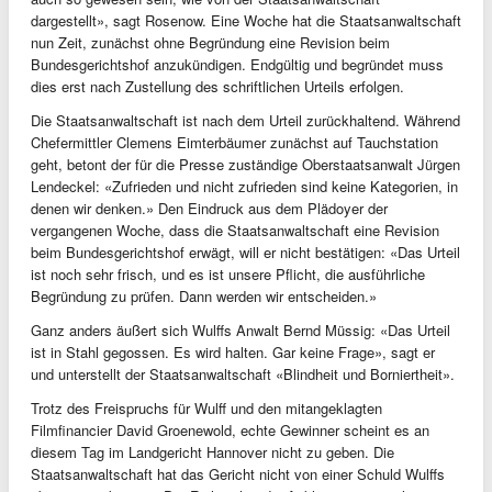
dargestellt», sagt Rosenow. Eine Woche hat die Staatsanwaltschaft
nun Zeit, zunächst ohne Begründung eine Revision beim
Bundesgerichtshof anzukündigen. Endgültig und begründet muss
dies erst nach Zustellung des schriftlichen Urteils erfolgen.
Die Staatsanwaltschaft ist nach dem Urteil zurückhaltend. Während
Chefermittler Clemens Eimterbäumer zunächst auf Tauchstation
geht, betont der für die Presse zuständige Oberstaatsanwalt Jürgen
Lendeckel: «Zufrieden und nicht zufrieden sind keine Kategorien, in
denen wir denken.» Den Eindruck aus dem Plädoyer der
vergangenen Woche, dass die Staatsanwaltschaft eine Revision
beim Bundesgerichtshof erwägt, will er nicht bestätigen: «Das Urteil
ist noch sehr frisch, und es ist unsere Pflicht, die ausführliche
Begründung zu prüfen. Dann werden wir entscheiden.»
Ganz anders äußert sich Wulffs Anwalt Bernd Müssig: «Das Urteil
ist in Stahl gegossen. Es wird halten. Gar keine Frage», sagt er
und unterstellt der Staatsanwaltschaft «Blindheit und Borniertheit».
Trotz des Freispruchs für Wulff und den mitangeklagten
Filmfinancier David Groenewold, echte Gewinner scheint es an
diesem Tag im Landgericht Hannover nicht zu geben. Die
Staatsanwaltschaft hat das Gericht nicht von einer Schuld Wulffs