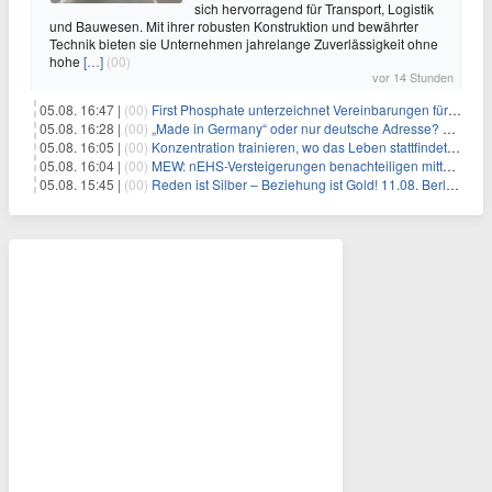
sich hervorragend für Transport, Logistik
und Bauwesen. Mit ihrer robusten Konstruktion und bewährter
Technik bieten sie Unternehmen jahrelange Zuverlässigkeit ohne
hohe
[…]
(00)
vor 14 Stunden
05.08. 16:47 |
(00)
First Phosphate unterzeichnet Vereinbarungen für nicht zu refundierende Zuwendungen in Höhe von 4,84 Mio. $ von der kanadischen Regierung für Straßeninfrastruktur und Stromübertragungsleitungen
05.08. 16:28 |
(00)
„Made in Germany“ oder nur deutsche Adresse? So erkennen Sie, wo Ihre Leiterplatten wirklich gefertigt werden
05.08. 16:05 |
(00)
Konzentration trainieren, wo das Leben stattfindet: Mobile EEG-Technologie bringt Neurofeedback in den Alltag
05.08. 16:04 |
(00)
MEW: nEHS-Versteigerungen benachteiligen mittelständische Unternehmen
05.08. 15:45 |
(00)
Reden ist Silber – Beziehung ist Gold! 11.08. Berlin – 18:30 Uhr