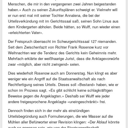
Menschen, die mir in den vergangenen zwei Jahren beigestanden
haben.» Auch zu seinen Zukunftsplänen schweigt er. Vielmehr will
er nun erst mal mit seiner Tochter Annalena, die bei der
Urteilsverkündung mit im Gerichtssaal saß, seinen Sohn Linus aus
dem Kindergarten abholen. Beide hätten, so Wulff, nun wieder einen
«erleichterten Vater».
Der Freispruch überrascht im Schwurgerichtssaal 127 niemanden.
Seit dem Zwischenfazit von Richter Frank Rosenow kurz vor
Weihnachten war die Tendenz des Gerichts kein Geheimnis mehr.
Mehrfach erklärte der weißhaarige Jurist, dass die Anklagevorwürfe
zwar «möglich, aber nicht zwingend» seien.
Dies wiederholt Rosenow auch am Donnerstag. Nun klingt es aber
weniger wie ein Angriff auf die Staatsanwaltschaft als nach
Rechtfertigung seines Urteils. Dieses soll «Bestand» haben, wie er
schon im Prozess sagt. «Es gibt schlicht keine schlagkräftigen
Beweise gegen die Angeklagten.» Deshalb sei Wulff wie jeder
andere freigesprochene Angeklagte «uneingeschränkt» frei.
Dennoch finden sich in der mehr als einstündigen
Urteilsbegründung auch Formulierungen, die wie Wasser auf die
Mühlen aller Befürworter einer Revision klingen: «Der Ablauf könnte
auch so gewesen sein, wie von der Staatsanwaltschaft