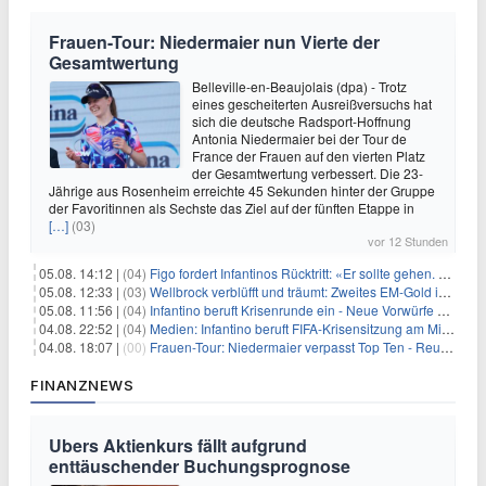
Frauen-Tour: Niedermaier nun Vierte der
Gesamtwertung
Belleville-en-Beaujolais (dpa) - Trotz
eines gescheiterten Ausreißversuchs hat
sich die deutsche Radsport-Hoffnung
Antonia Niedermaier bei der Tour de
France der Frauen auf den vierten Platz
der Gesamtwertung verbessert. Die 23-
Jährige aus Rosenheim erreichte 45 Sekunden hinter der Gruppe
der Favoritinnen als Sechste das Ziel auf der fünften Etappe in
[…]
(03)
vor 12 Stunden
05.08. 14:12 |
(04)
Figo fordert Infantinos Rücktritt: «Er sollte gehen. Jetzt»
05.08. 12:33 |
(03)
Wellbrock verblüfft und träumt: Zweites EM-Gold in Paris
05.08. 11:56 |
(04)
Infantino beruft Krisenrunde ein - Neue Vorwürfe gegen FIFA
04.08. 22:52 |
(04)
Medien: Infantino beruft FIFA-Krisensitzung am Mittwoch ein
04.08. 18:07 |
(00)
Frauen-Tour: Niedermaier verpasst Top Ten - Reusser siegt
FINANZNEWS
Ubers Aktienkurs fällt aufgrund
enttäuschender Buchungsprognose