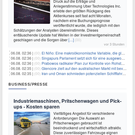
Druck auf die Erträge und
Anlegerstimmung Uber Technologies Inc.
erlebte den größten Rückgang des
Aktienkurses seit fast acht Monaten,
nachdem eine Buchungsprognose
veröffentlicht wurde, die lediglich mit den
Schätzungen der Analysten übereinstimmte. Dieses
enttäuschende Update hat Wellen in der Investmentgemeinschaft
geschlagen und die Sorgen über
[…]
(00)
vor 3 Stunden
06.08. 02:36 |
(00)
El Niño: Eine makroökonomische Variable, die globale Wirtschaftslandschaften umgestaltet
06.08. 02:36 |
(00)
Singapurs Parlament setzt sich für eine ausgewogene wirtschaftliche Zukunft ein
06.08. 02:36 |
(00)
Prabowos radikaler Plan zur Kontrolle von Rohstoffexporten steht vor konkurrierenden Visionen
06.08. 02:35 |
(00)
Glencore zielt auf den australischen Markt mit bevorstehendem Sekundärlisting
06.08. 02:35 |
(00)
Iran und Oman schmieden potenziellen Schifffahrtsvertrag im Hormuskanal
BUSINESS/PRESSE
Industriemaschinen, Pritschenwagen und Pick-
ups - Kosten sparen
Vielfältiges Angebot für verschiedene
Anforderungen Die Auswahl an
Pritschenwagen gebraucht ist
beeindruckend und wirtschaftlich attraktiv.
Diese zuverlässigen Fahrzeuge eignen