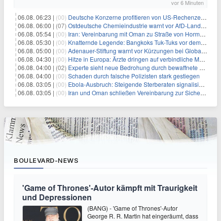
vor 6 Minuten
06.08. 06:23 |
(00)
Deutsche Konzerne profitieren von US-Rechenzentrums-Boom
06.08. 06:00 |
(07)
Ostdeutsche Chemieindustrie warnt vor AfD-Landesregierung
06.08. 05:54 |
(00)
Iran: Vereinbarung mit Oman zu Straße von Hormus fast fertig
06.08. 05:30 |
(00)
Knatternde Legende: Bangkoks Tuk-Tuks vor dem Aus?
06.08. 05:00 |
(00)
Adenauer-Stiftung warnt vor Kürzungen bei Globaler Gesundheit
06.08. 04:30 |
(00)
Hitze in Europa: Ärzte dringen auf verbindliche Maßnahmen
06.08. 04:00 |
(02)
Experte sieht neue Bedrohung durch bewaffnete Drohnen
06.08. 04:00 |
(00)
Schaden durch falsche Polizisten stark gestiegen
06.08. 03:05 |
(00)
Ebola-Ausbruch: Steigende Sterberaten signalisieren dringenden Bedarf an verbesserter Gesundheitsinfrastruktur
06.08. 03:05 |
(00)
Iran und Oman schließen Vereinbarung zur Sicherung des Schiffsverkehrs durch die Straße von Hormuz
BOULEVARD-NEWS
'Game of Thrones'-Autor kämpft mit Traurigkeit
und Depressionen
(BANG) - 'Game of Thrones'-Autor
George R. R. Martin hat eingeräumt, dass