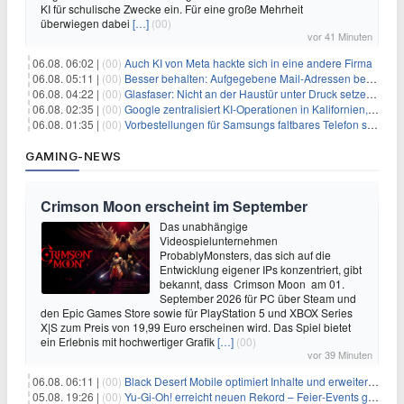
KI für schulische Zwecke ein. Für eine große Mehrheit
überwiegen dabei
[…]
(00)
vor 41 Minuten
06.08. 06:02 |
(00)
Auch KI von Meta hackte sich in eine andere Firma
06.08. 05:11 |
(00)
Besser behalten: Aufgegebene Mail-Adressen bergen Gefahren
06.08. 04:22 |
(00)
Glasfaser: Nicht an der Haustür unter Druck setzen lassen
06.08. 02:35 |
(00)
Google zentralisiert KI-Operationen in Kalifornien, um Rivale Anthropic und OpenAI zu überholen
06.08. 01:35 |
(00)
Vorbestellungen für Samsungs faltbares Telefon steigen um 30 % in einem wettbewerbsintensiven Markt
GAMING-NEWS
Crimson Moon erscheint im September
Das unabhängige
Videospielunternehmen
ProbablyMonsters, das sich auf die
Entwicklung eigener IPs konzentriert, gibt
bekannt, dass Crimson Moon am 01.
September 2026 für PC über Steam und
den Epic Games Store sowie für PlayStation 5 und XBOX Series
X|S zum Preis von 19,99 Euro erscheinen wird. Das Spiel bietet
ein Erlebnis mit hochwertiger Grafik
[…]
(00)
vor 39 Minuten
06.08. 06:11 |
(00)
Black Desert Mobile optimiert Inhalte und erweitert Treasure Access
05.08. 19:26 |
(00)
Yu‑Gi‑Oh! erreicht neuen Rekord – Feier‑Events gestartet