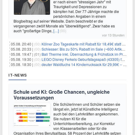
er nach einem "stressigen Jahr" mit
Traurigkeit und Depressionen zu
kämpfen hat. Der 77-Jährige machte die
persönlichen Angaben in einem
Blogbeitrag auf seiner Website. Darin beschreibt er die
vergangenen zwölf Monate als "überwältigend". Zwar habe es
auch "großartige Dinge,
[…]
(00)
vor 13 Stunden
05.08. 20:40 |
(00)
Kölner Zoo Tageskarte mit Rabatt für 18,49€ statt 29,50€ – einlösbar bis Dezember
05.08. 20:33 |
(00)
Schiesser: Bis zu 50% Rabatt im Sale (~600 Artikel zur Auswahl)
05.08. 19:47 |
(01)
Bali Therme inkl. Übernachtung & Frühstück im Premium Hotel (Bad Oeynhausen) ab 89€ p.P.
05.08. 19:30 |
(00)
LEGO Disney Ferkels Geburtstagsspaß (43305) für 29,10€
05.08. 18:30 |
(00)
deuter Waldfuchs 14 Kinderrucksack für 29,99€ – Amber-maple
IT-NEWS
Schule und KI: Große Chancen, ungleiche
Voraussetzungen
Die Schülerinnen und Schüler setzen sie
längst ein, jetzt ist Künstliche Intelligenz
auch bei den Lehrkräften angekommen.
Sie nutzen KI für die
Unterrichtsvorbereitung, zur Korrektur
von Klassenarbeiten oder für die
Organisation ihres Berufsalltags. 58 Prozent der Lehrkräfte setzen