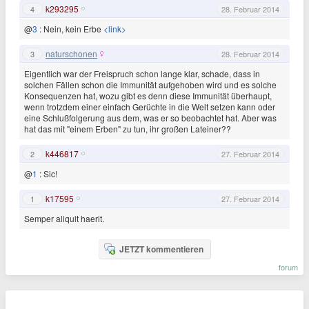
k293295
4
28. Februar 2014
@
3
: Nein, kein Erbe
<link>
naturschonen
3
28. Februar 2014
Eigentlich war der Freispruch schon lange klar, schade, dass in
solchen Fällen schon die Immunität aufgehoben wird und es solche
Konsequenzen hat, wozu gibt es denn diese Immunität überhaupt,
wenn trotzdem einer einfach Gerüchte in die Welt setzen kann oder
eine Schlußfolgerung aus dem, was er so beobachtet hat. Aber was
hat das mit "einem Erben" zu tun, ihr großen Lateiner??
k446817
2
27. Februar 2014
@
1
: Sic!
k17595
1
27. Februar 2014
Semper aliquit haerit.
JETZT kommentieren
forum