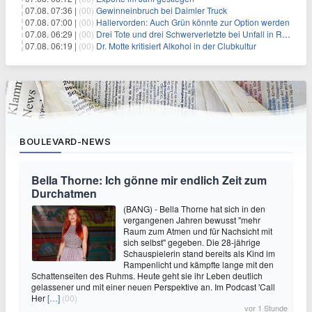
07.08. 07:36 |
(00)
Gewinneinbruch bei Daimler Truck
07.08. 07:00 |
(00)
Hallervorden: Auch Grün könnte zur Option werden
07.08. 06:29 |
(00)
Drei Tote und drei Schwerverletzte bei Unfall in Rheinland-Pfalz
07.08. 06:19 |
(00)
Dr. Motte kritisiert Alkohol in der Clubkultur
BOULEVARD-NEWS
Bella Thorne: Ich gönne mir endlich Zeit zum
Durchatmen
(BANG) - Bella Thorne hat sich in den
vergangenen Jahren bewusst "mehr
Raum zum Atmen und für Nachsicht mit
sich selbst" gegeben. Die 28-jährige
Schauspielerin stand bereits als Kind im
Rampenlicht und kämpfte lange mit den
Schattenseiten des Ruhms. Heute geht sie ihr Leben deutlich
gelassener und mit einer neuen Perspektive an. Im Podcast 'Call
Her
[…]
(00)
vor 1 Stunde