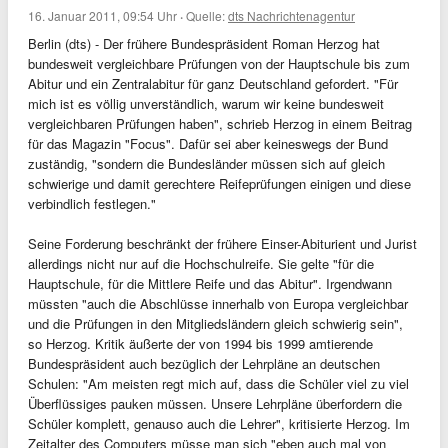
16. Januar 2011, 09:54 Uhr
·
Quelle:
dts Nachrichtenagentur
Berlin (dts) - Der frühere Bundespräsident Roman Herzog hat
bundesweit vergleichbare Prüfungen von der Hauptschule bis zum
Abitur und ein Zentralabitur für ganz Deutschland gefordert. "Für
mich ist es völlig unverständlich, warum wir keine bundesweit
vergleichbaren Prüfungen haben", schrieb Herzog in einem Beitrag
für das Magazin "Focus". Dafür sei aber keineswegs der Bund
zuständig, "sondern die Bundesländer müssen sich auf gleich
schwierige und damit gerechtere Reifeprüfungen einigen und diese
verbindlich festlegen."
Seine Forderung beschränkt der frühere Einser-Abiturient und Jurist
allerdings nicht nur auf die Hochschulreife. Sie gelte "für die
Hauptschule, für die Mittlere Reife und das Abitur". Irgendwann
müssten "auch die Abschlüsse innerhalb von Europa vergleichbar
und die Prüfungen in den Mitgliedsländern gleich schwierig sein",
so Herzog. Kritik äußerte der von 1994 bis 1999 amtierende
Bundespräsident auch bezüglich der Lehrpläne an deutschen
Schulen: "Am meisten regt mich auf, dass die Schüler viel zu viel
Überflüssiges pauken müssen. Unsere Lehrpläne überfordern die
Schüler komplett, genauso auch die Lehrer", kritisierte Herzog. Im
Zeitalter des Computers müsse man sich "eben auch mal von