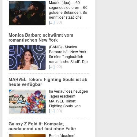
Madrid (dpa) - «60
segundos de oro» – 60
goldene Sekunden. So
nennt der staatliche
[…]
(00)
Monica Barbaro schwärmt vom
romantischen New York
(BANG) - Monica
Barbaro hält New York
für eine "unglaublich
romantische Stadt". Die
[…]
(00)
MARVEL Tōkon: Fighting Souls ist ab
heute verfügbar
Im Verlauf des heutigen
Tages erscheint
MARVEL Tōkon:
Fighting Souls von
[…]
(00)
Galaxy Z Fold 8: Kompakt,
ausdauernd und fast ohne Falte
Berlin (dpa/tmn) -