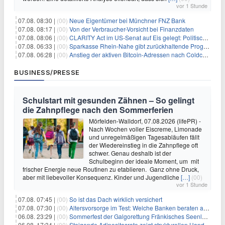
vor 1 Stunde
07.08. 08:30 |
(00)
Neue Eigentümer bei Münchner FNZ Bank
07.08. 08:17 |
(00)
Von der Verbraucher-Vorsicht bei Finanzdaten
07.08. 08:06 |
(00)
CLARITY Act im US-Senat auf Eis gelegt: Politische Differenzen verzögern Krypto-Gesetzgebung bis September
07.08. 06:33 |
(00)
Sparkasse Rhein-Nahe gibt zurückhaltende Prognose
07.08. 06:28 |
(00)
Anstieg der aktiven Bitcoin-Adressen nach Coldcard-Panik
BUSINESS/PRESSE
Schulstart mit gesunden Zähnen – So gelingt
die Zahnpflege nach den Sommerferien
Mörfelden-Walldorf, 07.08.2026 (lifePR) -
Nach Wochen voller Eiscreme, Limonade
und unregelmäßigen Tagesabläufen fällt
der Wiedereinstieg in die Zahnpflege oft
schwer. Genau deshalb ist der
Schulbeginn der ideale Moment, um mit
frischer Energie neue Routinen zu etablieren. Ganz ohne Druck,
aber mit liebevoller Konsequenz. Kinder und Jugendliche
[…]
(00)
vor 1 Stunde
07.08. 07:45 |
(00)
So ist das Dach wirklich versichert
07.08. 07:30 |
(00)
Altersvorsorge im Test: Welche Banken beraten am besten?
06.08. 23:29 |
(00)
Sommerfest der Galgorettung Fränkisches Seenland und Hundespieltag
06.08. 17:34 |
(00)
Steigende Adipositasrate zeigt strukturellen Handlungsbedarf bei der Ernährung schulpflichtiger Kinder