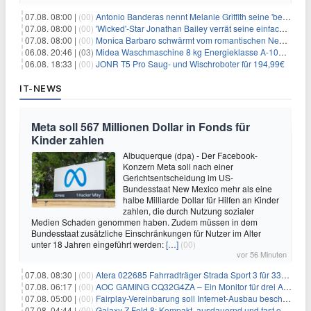
07.08. 08:00 |
(00)
Antonio Banderas nennt Melanie Griffith seine 'beste Freundin'
07.08. 08:00 |
(00)
'Wicked'-Star Jonathan Bailey verrät seine einfache Hautpflegeroutine
07.08. 08:00 |
(00)
Monica Barbaro schwärmt vom romantischen New York
06.08. 20:46 |
(03)
Midea Waschmaschine 8 kg Energieklasse A-10% 1400 U/Min für 289,97€
06.08. 18:33 |
(00)
JONR T5 Pro Saug- und Wischroboter für 194,99€
IT-NEWS
Meta soll 567 Millionen Dollar in Fonds für
Kinder zahlen
Albuquerque (dpa) - Der Facebook-
Konzern Meta soll nach einer
Gerichtsentscheidung im US-
Bundesstaat New Mexico mehr als eine
halbe Milliarde Dollar für Hilfen an Kinder
zahlen, die durch Nutzung sozialer
Medien Schaden genommen haben. Zudem müssen in dem
Bundesstaat zusätzliche Einschränkungen für Nutzer im Alter
unter 18 Jahren eingeführt werden:
[…]
(00)
vor 56 Minuten
07.08. 08:30 |
(00)
Atera 022685 Fahrradträger Strada Sport 3 für 337,48€
07.08. 06:17 |
(00)
AOC GAMING CQ32G4ZA – Ein Monitor für drei Arten von Spielen
07.08. 05:00 |
(00)
Fairplay-Vereinbarung soll Internet-Ausbau beschleunigen
07.08. 04:44 |
(00)
Galaxy Z Fold 8: Kompakt, ausdauernd und fast ohne Falte