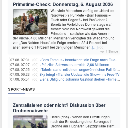
Primetime-Check: Donnerstag, 6. August 2026
Wie viele Menschen verfolgten «Nord bei
Nordwest»? Punktete «Born Famous –
Fluch oder Segen?» bei ProSieben?
Bereits im Vorfeld des Donnerstags war
sicher: Nord bei Nordwest gewinnt die
Primetime – so sicher wie das Amen in
der Kirche. 4,00 Millionen Menschen verfolgten die Wiederholung
von „Das Nolden-Haus“, die Folge erreichte 22,4 Prozent bei
allen sowie 6,1 Prozent bei den jungen Menschen.
[…]
(00)
vor 1 Stunde
07.08. 07:31 |
(00)
«Born Famous» beantwortet die Frage nach Fluch oder Segen
07.08. 07:27 |
(00)
«Plötzlich Schwester» erreicht 2,66 Millionen
07.08. 07:25 |
(00)
«Tatort» startet mit einem ungewöhnlichen Fall für Charlotte Lindholm
07.08. 06:23 |
(00)
Sky bringt «Transfer Update: die Show» ins Free-TV
07.08. 05:54 |
(00)
Elena Uhlig und Johanna Gastdorf drehen «Immer fehlt was»
SPORT-NEWS
Zentralisieren oder nicht? Diskussion über
Drohnenabwehr
Berlin (dpa) - Neben den Ermittlungen
nach der Entdeckung einer Sprengstoff-
Drohne am Flughafen Leipzig/Halle steht