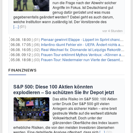
nun die Frage nach der Abwehr solcher
Angriffe im Fokus. Ist Deutschland gut
genug dafür gerüstet und was muss
gegebenenfalls geändert werden? Dabei geht es auch darum,
welche Institution wann zuständig ist. Der Vorsitzende des
[…]
(01)
vor 4 Stunden
06.08. 18:00 |
(01)
Pienaar gewinnt Etappe - Lippert im Sprint chancenlos
06.08. 17:05 |
(06)
Infantino räumt Fehler ein - UEFA: Ändert nichts an Boykott
06.08. 16:05 |
(02)
Real-Wechsel fix: Diomande ist Leipzigs Rekordtransfer
06.08. 09:12 |
(03)
Frauen-Tour erklimmt Mythos Ventoux: «Können alles schaffen»
05.08. 18:08 |
(03)
Frauen-Tour: Niedermaier nun Vierte der Gesamtwertung
FINANZNEWS
S&P 500: Diese 100 Aktien könnten
explodieren – So schützen Sie Ihr Depot jetzt
Das stille Risiko im S&P 500: 100 Aktien
unter Druck Der S&P 500 gilt vielen
Anlegern als sicherer Hafen – eine breit
gestreute Wette auf die weltweit stärkste
Volkswirtschaft. Doch unter der
glänzenden Oberfläche des Index lauern
erhebliche Risiken, die von den meisten Investoren übersehen
werden. Eine detaillierte Analyse offenbart, dass sich
[…]
(00)