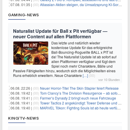
07.08. 01:35 |
(00)
Atlassian-Aktien steigen, da Umsatzsprung KI-Sorgen dämpft
GAMING-NEWS
Naturalist Update für Ball x Pit verfügbar —
neuer Content auf allen Plattformen
Das letzte und natürlich wieder
kostenlose Update für das erfolgreiche
Ball-Bouncing-Roguelite BALL x PIT ist
da! The Naturalist Update ist ab sofort auf
allen Plattformen verfügbar und fügt dem
Spiel noch mehr Charaktere, Bälle und
Passive Fähigkeiten hinzu, wodurch sich die Möglichkeiten eines
Runs erheblich erweitern. Neue Charaktere
[…]
(00)
vor 10 Stunden
06.08. 22:26 |
(00)
Neuer Horror‑Titel The Skin Stapler feiert Release
06.08. 19:42 |
(00)
Tom Clancy’s The Division Resurgence – ab sofort für euch verfügbar
06.08. 19:41 |
(00)
Farmer’s Dynasty 2 bringt euch neue Fahrzeuge
06.08. 19:41 |
(00)
Tower Tactics 2 angekündigt: Tower Defense und Deckbuilding Kombo kehrt zurück
06.08. 19:40 |
(00)
MARVEL Tōkon: Fighting Souls ist ab heute verfügbar
KINO/TV-NEWS