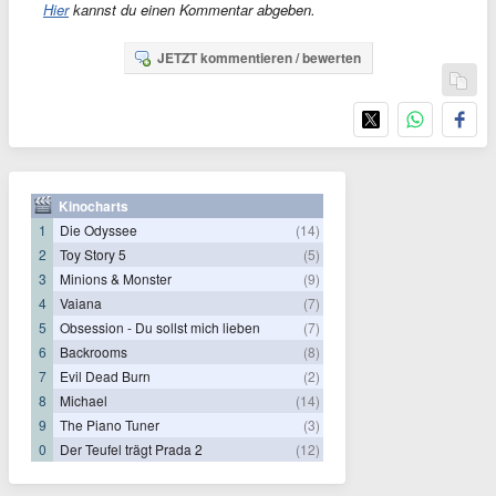
Hier
kannst du einen Kommentar abgeben.
JETZT kommentieren / bewerten
Kinocharts
1
Die Odyssee
(14)
2
Toy Story 5
(5)
3
Minions & Monster
(9)
4
Vaiana
(7)
5
Obsession - Du sollst mich lieben
(7)
6
Backrooms
(8)
7
Evil Dead Burn
(2)
8
Michael
(14)
9
The Piano Tuner
(3)
0
Der Teufel trägt Prada 2
(12)