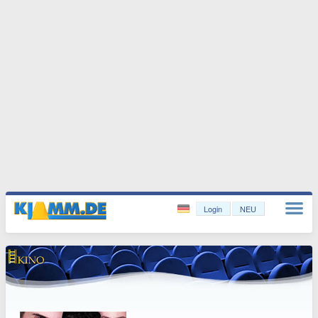
Login
NEU