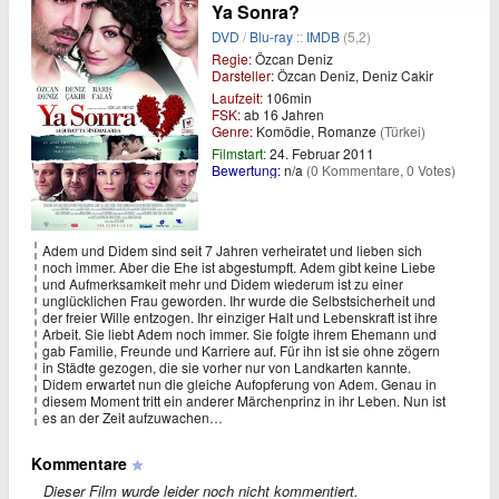
Ya Sonra?
DVD
/
Blu-ray
::
IMDB
(5,2)
Regie:
Özcan Deniz
Darsteller:
Özcan Deniz, Deniz Cakir
Laufzeit:
106min
FSK:
ab 16 Jahren
Genre:
Komödie, Romanze
(Türkei)
Filmstart:
24. Februar 2011
Bewertung:
n/a
(0 Kommentare, 0 Votes)
Adem und Didem sind seit 7 Jahren verheiratet und lieben sich
noch immer. Aber die Ehe ist abgestumpft. Adem gibt keine Liebe
und Aufmerksamkeit mehr und Didem wiederum ist zu einer
unglücklichen Frau geworden. Ihr wurde die Selbstsicherheit und
der freier Wille entzogen. Ihr einziger Halt und Lebenskraft ist ihre
Arbeit. Sie liebt Adem noch immer. Sie folgte ihrem Ehemann und
gab Familie, Freunde und Karriere auf. Für ihn ist sie ohne zögern
in Städte gezogen, die sie vorher nur von Landkarten kannte.
Didem erwartet nun die gleiche Aufopferung von Adem. Genau in
diesem Moment tritt ein anderer Märchenprinz in ihr Leben. Nun ist
es an der Zeit aufzuwachen…
Kommentare
Dieser Film wurde leider noch nicht kommentiert.