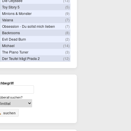
Die Odyssee
(13)
Toy Story 5
(5)
Minions & Monster
(9)
Vaiana
(7)
Obsession - Du sollst mich lieben
(7)
Backrooms
(8)
Evil Dead Burn
(2)
Michael
(14)
The Piano Tuner
(3)
Der Teufel trägt Prada 2
(12)
hbegriff
überall suchen?
suchen