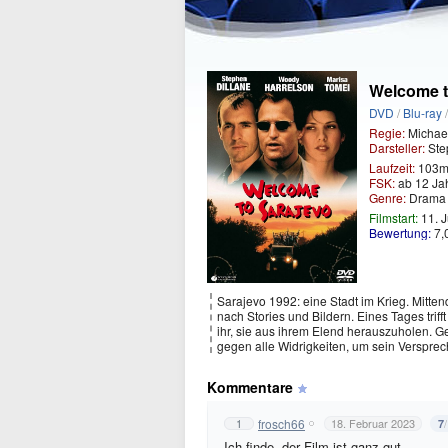
Welcome t
DVD
/
Blu-ray
Regie:
Michael
Darsteller:
Ste
Laufzeit:
103m
FSK:
ab 12 Ja
Genre:
Dram
Filmstart:
11. J
Bewertung:
7,
Sarajevo 1992: eine Stadt im Krieg. Mitten
nach Stories und Bildern. Eines Tages triff
ihr, sie aus ihrem Elend herauszuholen. G
gegen alle Widrigkeiten, um sein Verspre
Kommentare
frosch66
1
18. Februar 2023
7
Ich finde, der Film ist ganz gut