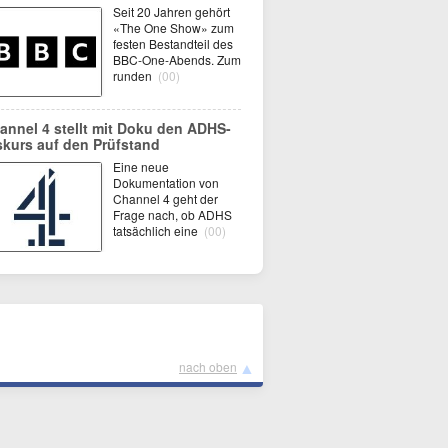
Seit 20 Jahren gehört
«The One Show» zum
festen Bestandteil des
BBC-One-Abends. Zum
runden
(00)
annel 4 stellt mit Doku den ADHS-
skurs auf den Prüfstand
Eine neue
Dokumentation von
Channel 4 geht der
Frage nach, ob ADHS
tatsächlich eine
(00)
▲
nach oben