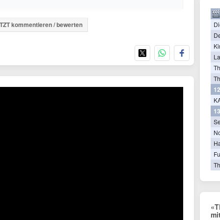
Di
TZT kommentieren / bewerten
De
Ki
La
T
Th
12
KA
13
Se
N
Ha
Fu
Th
«T
mi