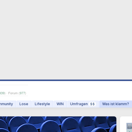
339
) · Forum (
977
)
munity
Lose
Lifestyle
WIN
Umfragen
Was ist klamm?
$$