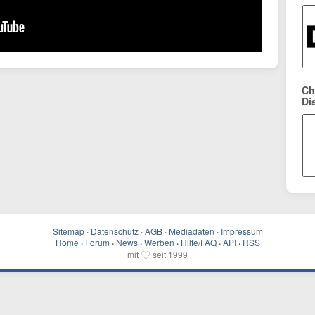
Ch
Di
Sitemap
·
Datenschutz
·
AGB
·
Mediadaten
·
Impressum
Home
·
Forum
·
News
·
Werben
·
Hilfe/FAQ
·
API
·
RSS
♡
mit
seit 1999