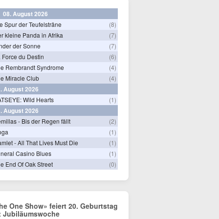
08. August 2026
e Spur der Teufelsträne
(8)
r kleine Panda in Afrika
(7)
nder der Sonne
(7)
 Force du Destin
(6)
he Rembrandt Syndrome
(4)
e Miracle Club
(4)
. August 2026
TSEYE: Wild Hearts
(1)
. August 2026
millas - Bis der Regen fällt
(2)
oga
(1)
mlet - All That Lives Must Die
(1)
neral Casino Blues
(1)
e End Of Oak Street
(0)
he One Show» feiert 20. Geburtstag
t Jubiläumswoche