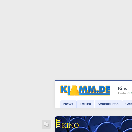
Kino
Portal (
2.
News
Forum
Schlaufuchs
Com