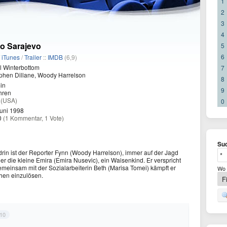
1
2
3
4
o Sarajevo
5
6
/
iTunes
/
Trailer
::
IMDB
(6,9)
 Winterbottom
7
phen Dillane, Woody Harrelson
8
in
9
hren
a
(USA)
0
uni 1998
0
(1 Kommentar, 1 Vote)
Suc
drin ist der Reporter Fynn (Woody Harrelson), immer auf der Jagd
t er die kleine Emira (Emira Nusevic), ein Waisenkind. Er verspricht
emeinsam mit der Sozialarbeiterin Beth (Marisa Tomei) kämpft er
Wo 
chen einzulösen.
/10