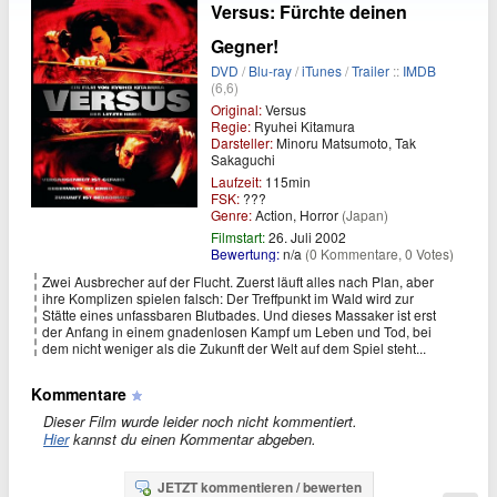
Versus: Fürchte deinen
Gegner!
DVD
/
Blu-ray
/
iTunes
/
Trailer
::
IMDB
(6,6)
Original:
Versus
Regie:
Ryuhei Kitamura
Darsteller:
Minoru Matsumoto, Tak
Sakaguchi
Laufzeit:
115min
FSK:
???
Genre:
Action, Horror
(Japan)
Filmstart:
26. Juli 2002
Bewertung:
n/a
(0 Kommentare, 0 Votes)
Zwei Ausbrecher auf der Flucht. Zuerst läuft alles nach Plan, aber
ihre Komplizen spielen falsch: Der Treffpunkt im Wald wird zur
Stätte eines unfassbaren Blutbades. Und dieses Massaker ist erst
der Anfang in einem gnadenlosen Kampf um Leben und Tod, bei
dem nicht weniger als die Zukunft der Welt auf dem Spiel steht...
Kommentare
Dieser Film wurde leider noch nicht kommentiert.
Hier
kannst du einen Kommentar abgeben.
JETZT kommentieren / bewerten