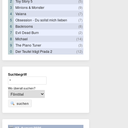
2
Toy Story 5
(5)
3
Minions & Monster
(9)
4
Vaiana
(7)
5
Obsession - Du sollst mich lieben
(7)
6
Backrooms
(8)
7
Evil Dead Burn
(2)
8
Michael
(14)
9
The Piano Tuner
(3)
0
Der Teufel trägt Prada 2
(12)
Suchbegriff
Wo überall suchen?
suchen
07. August 2026