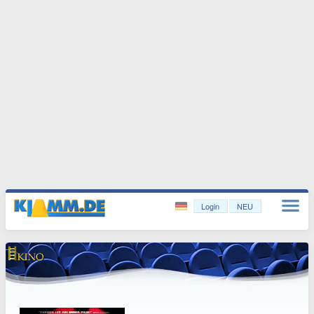
Login
NEU