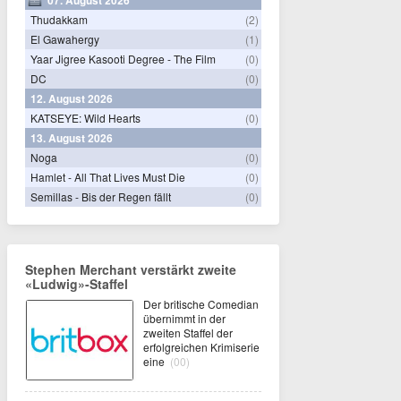
Thudakkam
(2)
El Gawahergy
(1)
Yaar Jigree Kasooti Degree - The Film
(0)
DC
(0)
12. August 2026
KATSEYE: Wild Hearts
(0)
13. August 2026
Noga
(0)
Hamlet - All That Lives Must Die
(0)
Semillas - Bis der Regen fällt
(0)
Stephen Merchant verstärkt zweite
«Ludwig»-Staffel
Der britische Comedian
übernimmt in der
zweiten Staffel der
erfolgreichen Krimiserie
eine
(00)