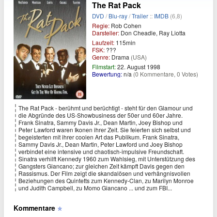
The Rat Pack
DVD
/
Blu-ray
/
Trailer
::
IMDB
(6,8)
Regie:
Rob Cohen
Darsteller:
Don Cheadle, Ray Liotta
Laufzeit:
115min
FSK:
???
Genre:
Drama
(USA)
Filmstart:
22. August 1998
Bewertung:
n/a
(0 Kommentare, 0 Votes)
The Rat Pack - berühmt und berüchtigt - steht für den Glamour und
die Abgründe des US-Showbusiness der 50er und 60er Jahre.
Frank Sinatra, Sammy Davis Jr., Dean Martin, Joey Bishop und
Peter Lawford waren Ikonen ihrer Zeit. Sie feierten sich selbst und
begeisterten mit ihrer coolen Art das Publikum. Frank Sinatra,
Sammy Davis Jr., Dean Martin, Peter Lawford und Joey Bishop
verbindet eine intensive und chaotisch-impulsive Freundschaft.
Sinatra verhilft Kennedy 1960 zum Wahlsieg, mit Unterstützung des
Gangsters Giancano; zur gleichen Zeit kämpft Davis gegen den
Rassismus. Der Film zeigt die skandalösen und verhängnisvollen
Beziehungen des Quintetts zum Kennedy-Clan, zu Marilyn Monroe
und Judith Campbell, zu Momo Giancano ... und zum FBI...
Kommentare