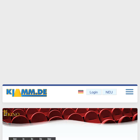
Login
NEU