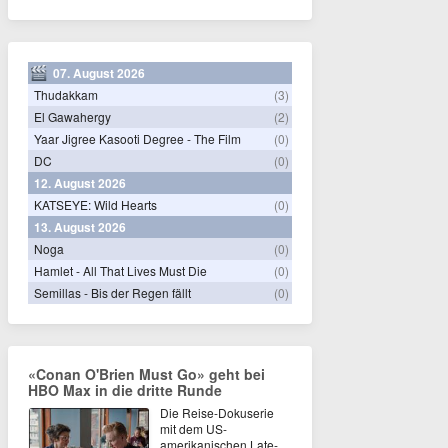
07. August 2026
Thudakkam
(3)
El Gawahergy
(2)
Yaar Jigree Kasooti Degree - The Film
(0)
DC
(0)
12. August 2026
KATSEYE: Wild Hearts
(0)
13. August 2026
Noga
(0)
Hamlet - All That Lives Must Die
(0)
Semillas - Bis der Regen fällt
(0)
«Conan O'Brien Must Go» geht bei
HBO Max in die dritte Runde
Die Reise-Dokuserie
mit dem US-
amerikanischen Late-