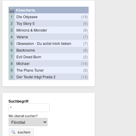
Kinocharts
1
Die Odyssee
(13)
2
Toy Story 5
(5)
3
Minions & Monster
(9)
4
Vaiana
(7)
5
Obsession - Du sollst mich lieben
(7)
6
Backrooms
(8)
7
Evil Dead Burn
(2)
8
Michael
(14)
9
The Piano Tuner
(3)
0
Der Teufel trägt Prada 2
(12)
Suchbegriff
Wo überall suchen?
suchen