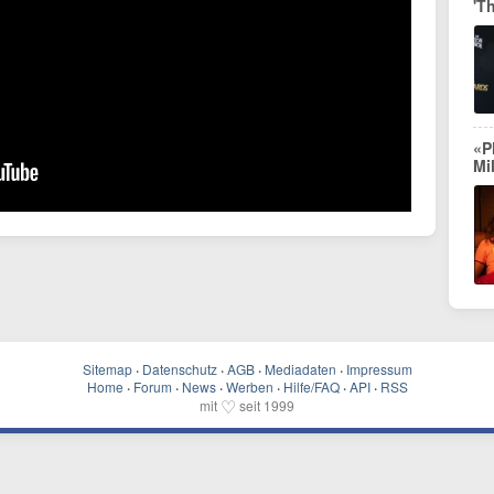
'T
«P
Mi
Sitemap
·
Datenschutz
·
AGB
·
Mediadaten
·
Impressum
Home
·
Forum
·
News
·
Werben
·
Hilfe/FAQ
·
API
·
RSS
♡
mit
seit 1999