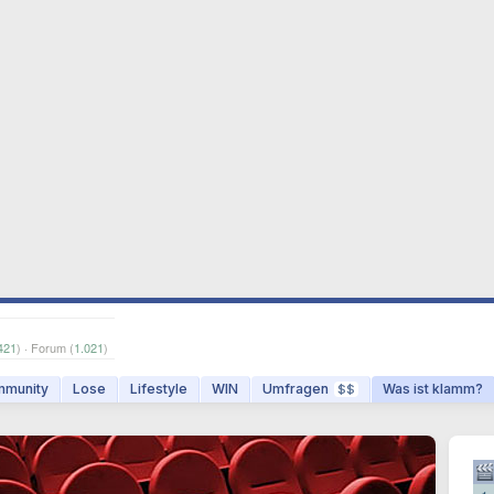
421
) · Forum (
1.021
)
munity
Lose
Lifestyle
WIN
Umfragen
Was ist klamm?
$$