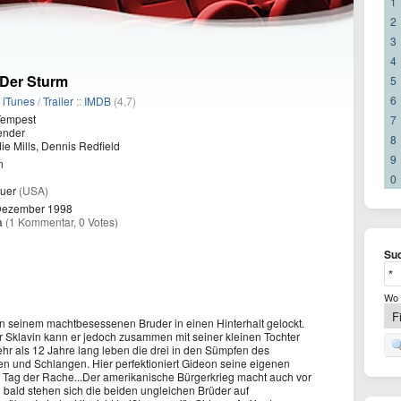
1
2
3
4
 Der Sturm
5
6
/
iTunes
/
Trailer
::
IMDB
(4,7)
Tempest
7
ender
8
e Mills, Dennis Redfield
9
n
0
uer
(USA)
Dezember 1998
a
(1 Kommentar, 0 Votes)
Suc
Wo 
n seinem machtbesessenen Bruder in einen Hinterhalt gelockt.
r Sklavin kann er jedoch zusammen mit seiner kleinen Tochter
r als 12 Jahre lang leben die drei in den Sümpfen des
en und Schlangen. Hier perfektioniert Gideon seine eigenen
 Tag der Rache...Der amerikanische Bürgerkrieg macht auch vor
bald stehen sich die beiden ungleichen Brüder auf