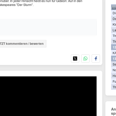
über. In jeder Hinsicht heißt es nun für Gideon: Auf in den
akespeares "Der Sturm".
Di
De
Ki
La
T
Th
TZT kommentieren / bewerten
12
KA
13
Se
N
Ha
Fu
Th
An
sp