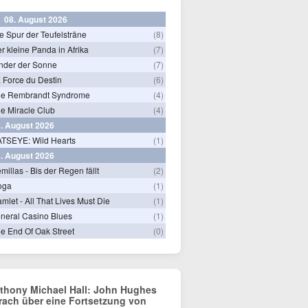
08. August 2026
e Spur der Teufelsträne
(8)
r kleine Panda in Afrika
(7)
nder der Sonne
(7)
 Force du Destin
(6)
he Rembrandt Syndrome
(4)
e Miracle Club
(4)
. August 2026
TSEYE: Wild Hearts
(1)
. August 2026
millas - Bis der Regen fällt
(2)
oga
(1)
mlet - All That Lives Must Die
(1)
neral Casino Blues
(1)
e End Of Oak Street
(0)
thony Michael Hall: John Hughes
rach über eine Fortsetzung von