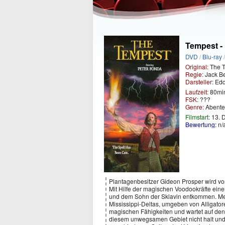
Tempest -
DVD
/
Blu-ray
Original:
The 
Regie:
Jack B
Darsteller:
Eddi
Laufzeit:
80mi
FSK:
???
Genre:
Abente
Filmstart:
13. 
Bewertung:
n/
Plantagenbesitzer Gideon Prosper wird vo
Mit Hilfe der magischen Voodookräfte eine
und dem Sohn der Sklavin entkommen. Meh
Mississippi-Deltas, umgeben von Alligator
magischen Fähigkeiten und wartet auf den
diesem unwegsamen Gebiet nicht halt und 