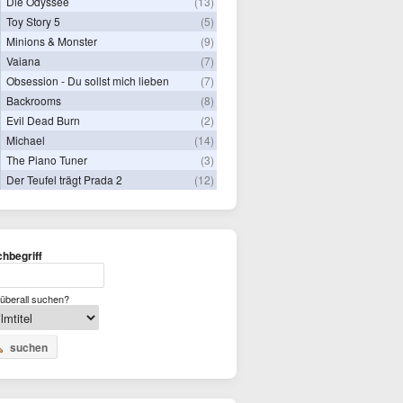
Die Odyssee
(13)
Toy Story 5
(5)
Minions & Monster
(9)
Vaiana
(7)
Obsession - Du sollst mich lieben
(7)
Backrooms
(8)
Evil Dead Burn
(2)
Michael
(14)
The Piano Tuner
(3)
Der Teufel trägt Prada 2
(12)
hbegriff
überall suchen?
suchen