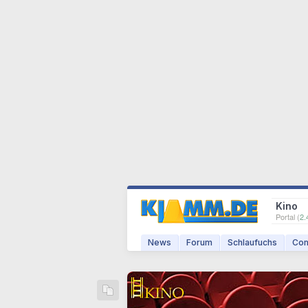
Kino
Portal (
2.
News
Forum
Schlaufuchs
Com