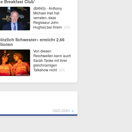
he Breakfast Club'
(BANG) - Anthony
Michael Hall hat
verraten, dass
Regisseur John
Hughes bei ihrem
(00)
lötzlich Schwester» erreicht 2,66
llionen
Von diesen
Reichweiten kann auch
Sarah Tacke mit ihrer
gleichnamigen
Talkshow nicht
(00)
▲
nach oben