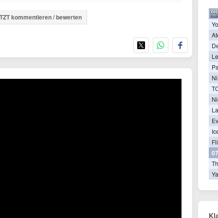
TZT kommentieren / bewerten
Yo
At
De
Le
Pa
Ni
Ni
La
Ev
Ic
Fl
07
T
Ya
Kl