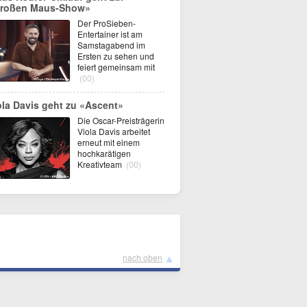
roßen Maus-Show»
Der ProSieben-
Entertainer ist am
Samstagabend im
Ersten zu sehen und
feiert gemeinsam mit
(00)
ola Davis geht zu «Ascent»
Die Oscar-Preisträgerin
Viola Davis arbeitet
erneut mit einem
hochkarätigen
Kreativteam
(00)
▲
nach oben