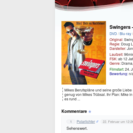
Swingers 
DVD
/
Blu-ray
Original:
Swin
Regie:
Doug L
Darsteller:
Jon
Laufzeit:
96mi
FSK:
ab 12 Ja
Genre:
Drama,
Filmstart:
24. J
Bewertung:
n/
Mikes Berufspläne und seine große Liebe 
genug von Mikes Trübsal. Ihr Plan: Mike i
es rund ...
Kommentare
Polarlichter
1
22. Februar um 12:2
Sehenswert.