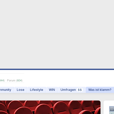
844
) · Forum (
604
)
munity
Lose
Lifestyle
WIN
Umfragen
Was ist klamm?
$$