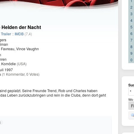
1
2
3
4
- Helden der Nacht
5
6
/
Trailer
::
IMDB
(7,4)
gers
7
iman
8
 Favreau, Vince Vaughn
9
n
hren
0
 Komödie
(USA)
uli 1997
a
(1 Kommentar, 0 Votes)
Suc
sind geplatzt. Seine Freunde Trend, Rob und Charles haben
n das Leben zurückzubringen und rein in die Clubs, denn dort geht
Wo 
6