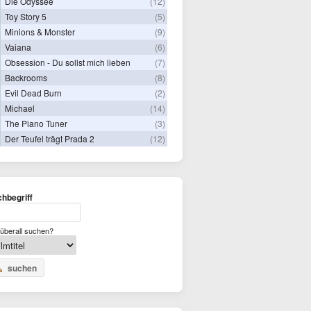
Die Odyssee
(12)
Toy Story 5
(5)
Minions & Monster
(9)
Vaiana
(6)
Obsession - Du sollst mich lieben
(7)
Backrooms
(8)
Evil Dead Burn
(2)
Michael
(14)
The Piano Tuner
(3)
Der Teufel trägt Prada 2
(12)
hbegriff
überall suchen?
suchen