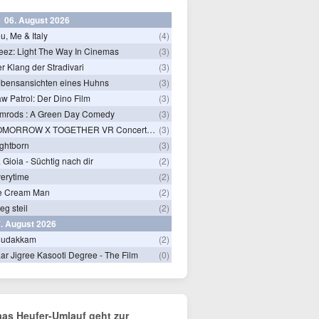
06. August 2026
u, Me & Italy
(4)
eez: Light The Way In Cinemas
(3)
r Klang der Stradivari
(3)
bensansichten eines Huhns
(3)
w Patrol: Der Dino Film
(3)
mrods : A Green Day Comedy
(3)
TOMORROW X TOGETHER VR Concert: Endless Ride
(3)
ghtborn
(3)
 Gioia - Süchtig nach dir
(2)
erytime
(2)
e Cream Man
(2)
ieg steil
(2)
. August 2026
hudakkam
(2)
ar Jigree Kasooti Degree - The Film
(0)
aas Heufer-Umlauf geht zur