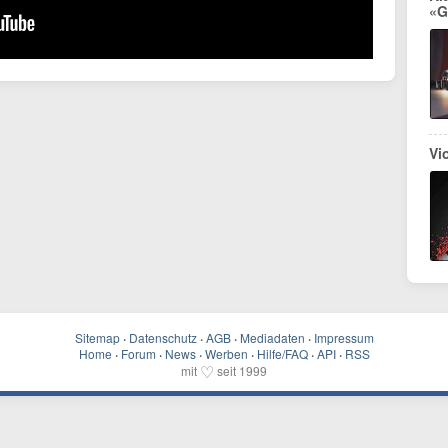
«G
Vi
Sitemap
·
Datenschutz
·
AGB
·
Mediadaten
·
Impressum
Home
·
Forum
·
News
·
Werben
·
Hilfe/FAQ
·
API
·
RSS
♡
mit
seit 1999