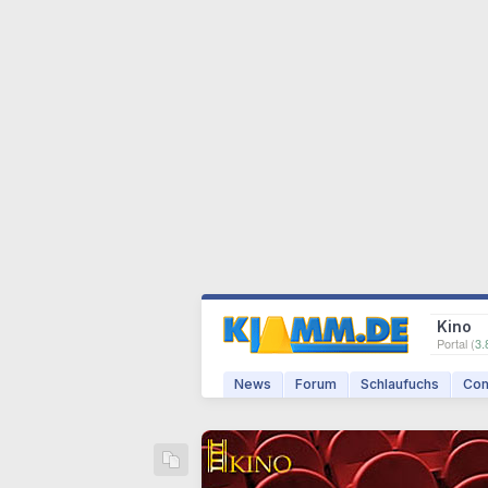
Kino
Portal (
3.
News
Forum
Schlaufuchs
Com