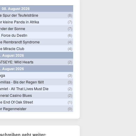
08. August 2026
e Spur der Teufelsträne
(8)
r kleine Panda in Afrika
(7)
nder der Sonne
(7)
 Force du Destin
(6)
he Rembrandt Syndrome
(4)
e Miracle Club
(4)
. August 2026
TSEYE: Wild Hearts
(2)
. August 2026
oga
(3)
millas - Bis der Regen fällt
(3)
mlet - All That Lives Must Die
(2)
neral Casino Blues
(2)
e End Of Oak Street
(1)
r Regenmeister
(0)
schreiben geht weiter: