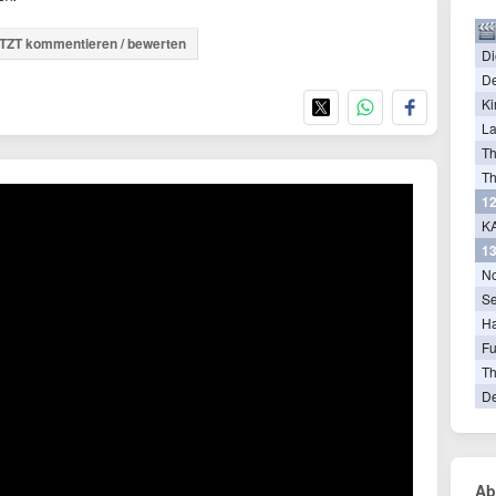
TZT kommentieren / bewerten
Di
De
Ki
La
T
Th
12
KA
13
N
Se
Ha
Fu
Th
De
Ab