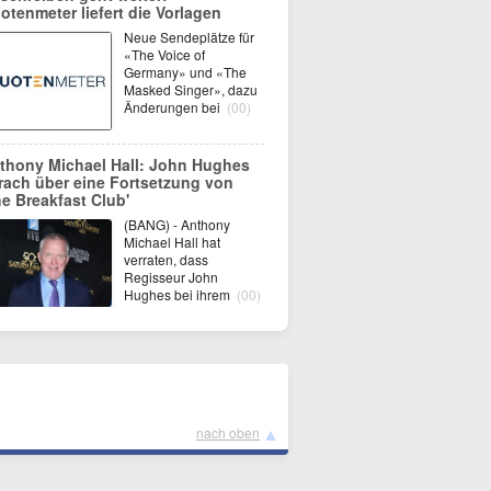
otenmeter liefert die Vorlagen
Neue Sendeplätze für
«The Voice of
Germany» und «The
Masked Singer», dazu
Änderungen bei
(00)
thony Michael Hall: John Hughes
rach über eine Fortsetzung von
he Breakfast Club'
(BANG) - Anthony
Michael Hall hat
verraten, dass
Regisseur John
Hughes bei ihrem
(00)
▲
nach oben