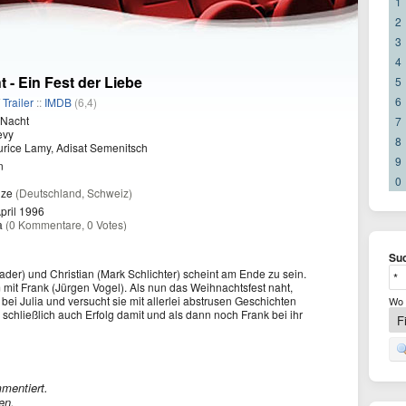
1
2
3
4
t - Ein Fest der Liebe
5
6
/
Trailer
::
IMDB
(6,4)
 Nacht
7
evy
8
rice Lamy, Adisat Semenitsch
9
n
0
nze
(Deutschland, Schweiz)
pril 1996
a
(0 Kommentare, 0 Votes)
Suc
der) und Christian (Mark Schlichter) scheint am Ende zu sein.
em mit Frank (Jürgen Vogel). Als nun das Weihnachtsfest naht,
 bei Julia und versucht sie mit allerlei abstrusen Geschichten
Wo 
schließlich auch Erfolg damit und als dann noch Frank bei ihr
mentiert.
en.