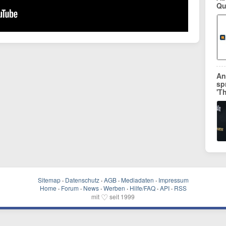
Qu
An
sp
'T
Sitemap
·
Datenschutz
·
AGB
·
Mediadaten
·
Impressum
Home
·
Forum
·
News
·
Werben
·
Hilfe/FAQ
·
API
·
RSS
♡
mit
seit 1999