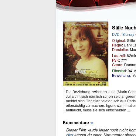
Stille Nach
DVD
/
Blu-ray
Original:
Stille
Regie:
Dani L
Darsteller:
Mau
Laufzeit:
82mi
FSK:
???
Genre:
Roma
Filmstart:
04. A
Bewertung:
n/
Die Beziehung zwischen Julia (Maria Schra
Julia trifft sich nämlich schon seit länger
meldet sich Christian telefonisch aus Paris
eifersüchtig zu machen. Irgendwann hat er 
auftaucht, muss sie sich entscheiden ...
Kommentare
Dieser Film wurde leider noch nicht kom
Hier
kannst du einen Kommentar abgeb