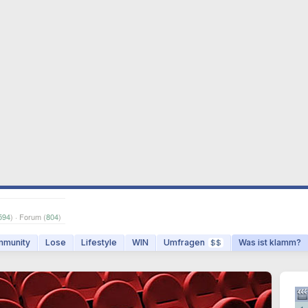
594
) · Forum (
804
)
munity
Lose
Lifestyle
WIN
Umfragen
Was ist klamm?
$$