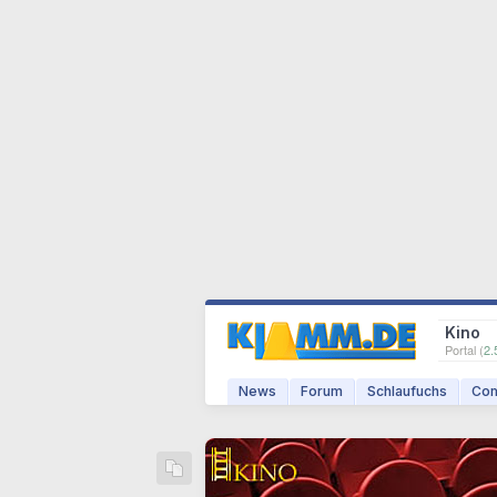
Kino
Portal (
2.
News
Forum
Schlaufuchs
Com