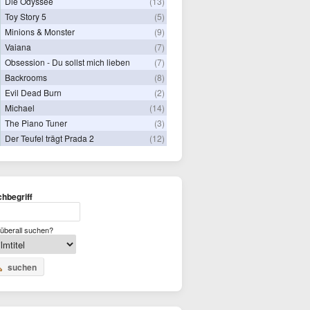
Die Odyssee
(13)
Toy Story 5
(5)
Minions & Monster
(9)
Vaiana
(7)
Obsession - Du sollst mich lieben
(7)
Backrooms
(8)
Evil Dead Burn
(2)
Michael
(14)
The Piano Tuner
(3)
Der Teufel trägt Prada 2
(12)
hbegriff
überall suchen?
suchen