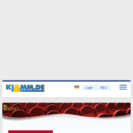
Login
NEU