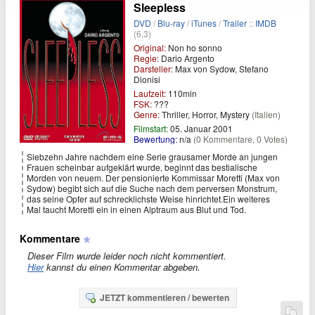
Sleepless
DVD
/
Blu-ray
/
iTunes
/
Trailer
::
IMDB
(6,3)
Original:
Non ho sonno
Regie:
Dario Argento
Darsteller:
Max von Sydow, Stefano
Dionisi
Laufzeit:
110min
FSK:
???
Genre:
Thriller, Horror, Mystery
(Italien)
Filmstart:
05. Januar 2001
Bewertung:
n/a
(0 Kommentare, 0 Votes)
Siebzehn Jahre nachdem eine Serie grausamer Morde an jungen
Frauen scheinbar aufgeklärt wurde, beginnt das bestialische
Morden von neuem. Der pensionierte Kommissar Moretti (Max von
Sydow) begibt sich auf die Suche nach dem perversen Monstrum,
das seine Opfer auf schrecklichste Weise hinrichtet.Ein weiteres
Mal taucht Moretti ein in einen Alptraum aus Blut und Tod.
Kommentare
Dieser Film wurde leider noch nicht kommentiert.
Hier
kannst du einen Kommentar abgeben.
JETZT kommentieren / bewerten