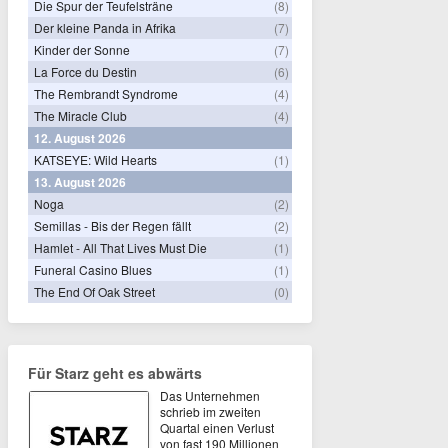
Die Spur der Teufelsträne
(8)
Der kleine Panda in Afrika
(7)
Kinder der Sonne
(7)
La Force du Destin
(6)
The Rembrandt Syndrome
(4)
The Miracle Club
(4)
12. August 2026
KATSEYE: Wild Hearts
(1)
13. August 2026
Noga
(2)
Semillas - Bis der Regen fällt
(2)
Hamlet - All That Lives Must Die
(1)
Funeral Casino Blues
(1)
The End Of Oak Street
(0)
Für Starz geht es abwärts
Das Unternehmen
schrieb im zweiten
Quartal einen Verlust
von fast 190 Millionen