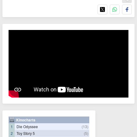
Kinocharts
1
Die Odyssee
(13)
2
Toy Story 5
(5)