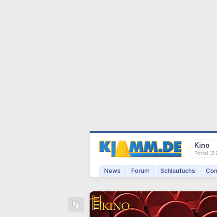
Kino
Portal (
2.
News
Forum
Schlaufuchs
Com