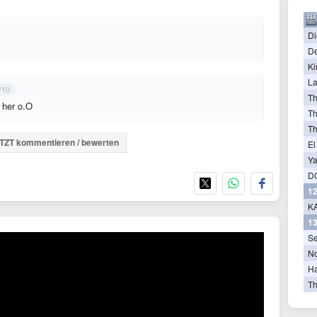
Di
De
Ki
La
/10
T
 her o.O
Th
T
TZT kommentieren / bewerten
El
Ya
D
12
KA
13
Se
N
Ha
Th