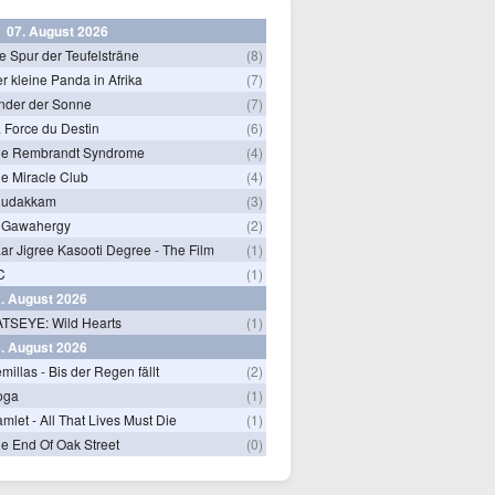
07. August 2026
e Spur der Teufelsträne
(8)
r kleine Panda in Afrika
(7)
nder der Sonne
(7)
 Force du Destin
(6)
he Rembrandt Syndrome
(4)
e Miracle Club
(4)
hudakkam
(3)
 Gawahergy
(2)
ar Jigree Kasooti Degree - The Film
(1)
C
(1)
. August 2026
TSEYE: Wild Hearts
(1)
. August 2026
millas - Bis der Regen fällt
(2)
oga
(1)
mlet - All That Lives Must Die
(1)
e End Of Oak Street
(0)