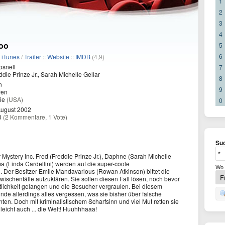
1
2
3
4
oo
5
6
/
iTunes
/
Trailer
::
Website
::
IMDB
(4,9)
osnell
7
die Prinze Jr., Sarah Michelle Gellar
8
n
9
ren
ie
(USA)
0
August 2002
0
(2 Kommentare, 1 Vote)
Suc
Mystery Inc. Fred (Freddie Prinze Jr.), Daphne (Sarah Michelle
a (Linda Cardellini) werden auf die super-coole
Wo 
 Der Besitzer Emile Mandavarious (Rowan Atkinson) bittet die
wischenfälle aufzuklären. Sie sollen diesen Fall lösen, noch bevor
tlichkeit gelangen und die Besucher vergraulen. Bei diesem
e allerdings alles vergessen, was sie bisher über falsche
en. Doch mit kriminalistischem Scharfsinn und viel Mut retten sie
leicht auch ... die Welt! Huuhhhaaa!