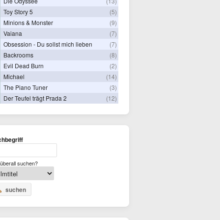
Die Odyssee
(13)
Toy Story 5
(5)
Minions & Monster
(9)
Vaiana
(7)
Obsession - Du sollst mich lieben
(7)
Backrooms
(8)
Evil Dead Burn
(2)
Michael
(14)
The Piano Tuner
(3)
Der Teufel trägt Prada 2
(12)
hbegriff
überall suchen?
suchen