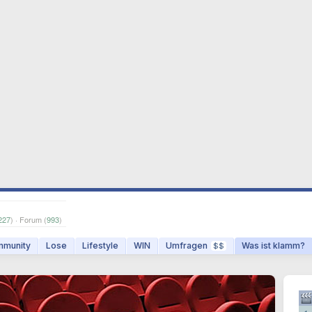
227
) · Forum (
993
)
munity
Lose
Lifestyle
WIN
Umfragen
Was ist klamm?
$$