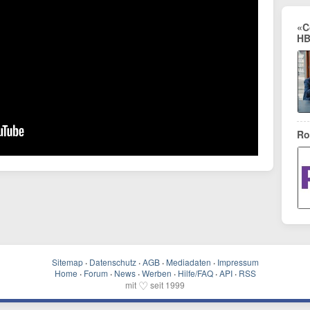
«C
HB
Ro
Sitemap
·
Datenschutz
·
AGB
·
Mediadaten
·
Impressum
Home
·
Forum
·
News
·
Werben
·
Hilfe/FAQ
·
API
·
RSS
♡
mit
seit 1999