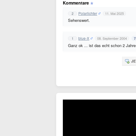
Kommentare
Polarlichter
2
11. Mai 2025
Sehenswert.
blue-X
1
08. September 2004
7
Ganz ok ... ist das echt schon 2 Jahre
JE