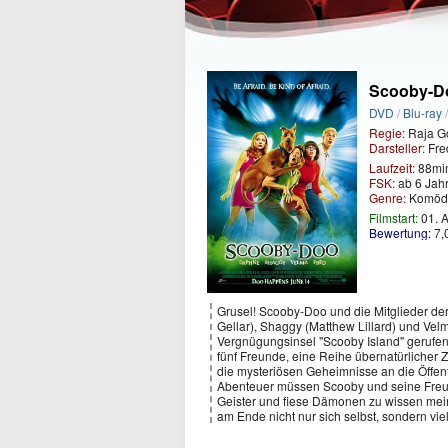
Scooby-D
DVD
/
Blu-ray
Regie:
Raja G
Darsteller:
Fred
Laufzeit:
88mi
FSK:
ab 6 Jah
Genre:
Komöd
Filmstart:
01. 
Bewertung:
7,
Grusel! Scooby-Doo und die Mitglieder der 
Gellar), Shaggy (Matthew Lillard) und Velm
Vergnügungsinsel "Scooby Island" gerufen.
fünf Freunde, eine Reihe übernatürlicher Z
die mysteriösen Geheimnisse an die Öffen
Abenteuer müssen Scooby und seine Freund
Geister und fiese Dämonen zu wissen meint
am Ende nicht nur sich selbst, sondern viel