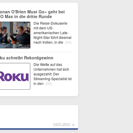
onan O'Brien Must Go» geht bei
O Max in die dritte Runde
Die Reise-Dokuserie
mit dem US-
amerikanischen Late-
Night-Star führt diesmal
nach Indien, in die
(00)
ku schreibt Rekordgewinn
Die Wette auf das
Unternehmen hat sich
ausgezahlt: Der
Streaming-Spezialist ist
in den
(00)
▲
nach oben