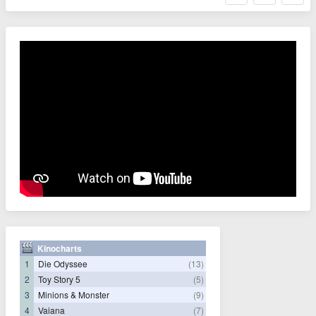
Kinocharts
1
Die Odyssee
(13)
2
Toy Story 5
(5)
3
Minions & Monster
(9)
4
Vaiana
(7)