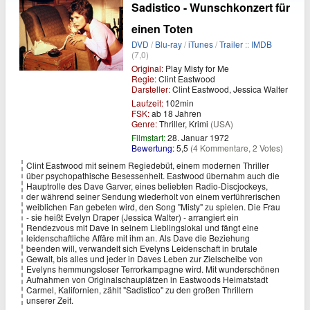
Sadistico - Wunschkonzert für
einen Toten
DVD
/
Blu-ray
/
iTunes
/
Trailer
::
IMDB
(7,0)
Original:
Play Misty for Me
Regie:
Clint Eastwood
Darsteller:
Clint Eastwood, Jessica Walter
Laufzeit:
102min
FSK:
ab 18 Jahren
Genre:
Thriller, Krimi
(USA)
Filmstart:
28. Januar 1972
Bewertung:
5,5
(4 Kommentare, 2 Votes)
Clint Eastwood mit seinem Regiedebüt, einem modernen Thriller
über psychopathische Besessenheit. Eastwood übernahm auch die
Hauptrolle des Dave Garver, eines beliebten Radio-Discjockeys,
der während seiner Sendung wiederholt von einem verführerischen
weiblichen Fan gebeten wird, den Song "Misty" zu spielen. Die Frau
- sie heißt Evelyn Draper (Jessica Walter) - arrangiert ein
Rendezvous mit Dave in seinem Lieblingslokal und fängt eine
leidenschaftliche Affäre mit ihm an. Als Dave die Beziehung
beenden will, verwandelt sich Evelyns Leidenschaft in brutale
Gewalt, bis alles und jeder in Daves Leben zur Zielscheibe von
Evelyns hemmungsloser Terrorkampagne wird. Mit wunderschönen
Aufnahmen von Originalschauplätzen in Eastwoods Heimatstadt
Carmel, Kalifornien, zählt "Sadistico" zu den großen Thrillern
unserer Zeit.