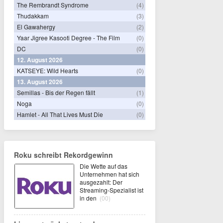
The Rembrandt Syndrome
(4)
Thudakkam
(3)
El Gawahergy
(2)
Yaar Jigree Kasooti Degree - The Film
(0)
DC
(0)
12. August 2026
KATSEYE: Wild Hearts
(0)
13. August 2026
Semillas - Bis der Regen fällt
(1)
Noga
(0)
Hamlet - All That Lives Must Die
(0)
Roku schreibt Rekordgewinn
Die Wette auf das
Unternehmen hat sich
ausgezahlt: Der
Streaming-Spezialist ist
in den
(00)