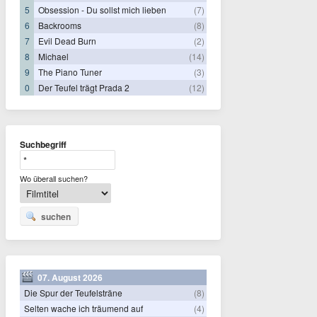
5
Obsession - Du sollst mich lieben
(7)
6
Backrooms
(8)
7
Evil Dead Burn
(2)
8
Michael
(14)
9
The Piano Tuner
(3)
0
Der Teufel trägt Prada 2
(12)
Suchbegriff
Wo überall suchen?
suchen
07. August 2026
Die Spur der Teufelsträne
(8)
Selten wache ich träumend auf
(4)