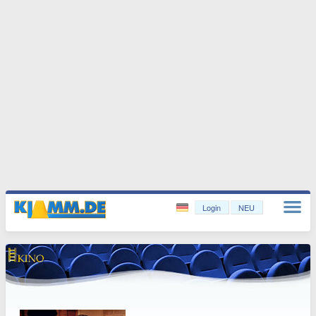
Login
NEU