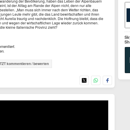
bwanderung der Bevölkerung, haben das Leben der Alpenbauern
nt, ist der Alltag am Rande der Alpen nicht, denn nur alte
bestellen. „Man muss sich immer nach dem Wetter richten, das
jungen Leute mehr gibt, die das Land bewirtschaften und ihren
t Aurelia traurig und nachdenklich. Die Hoffnung bleibt, dass die
rn und wegen der wirtschaftlichen Lage wieder zurück kommen.
e kleine italienische Provinz zieht?
Sk
Sh
mentiert.
en.
TZT kommentieren / bewerten