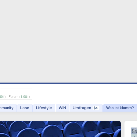
801
) · Forum (
1.001
)
munity
Lose
Lifestyle
WIN
Umfragen
Was ist klamm?
$$