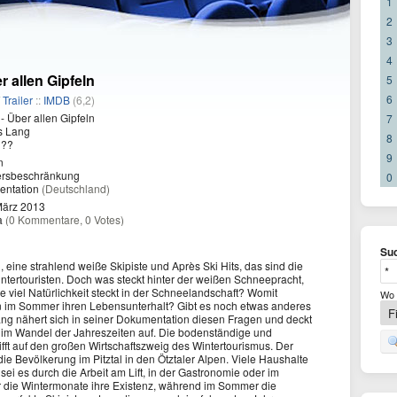
1
2
3
4
r allen Gipfeln
5
6
/
Trailer
::
IMDB
(6,2)
- Über allen Gipfeln
7
 Lang
8
??
9
n
ersbeschränkung
0
ntation
(Deutschland)
März 2013
a
(0 Kommentare, 0 Votes)
Suc
 eine strahlend weiße Skipiste und Après Ski Hits, das sind die
intertouristen. Doch was steckt hinter der weißen Schneepracht,
e viel Natürlichkeit steckt in der Schneelandschaft? Womit
Wo 
en im Sommer ihren Lebensunterhalt? Gibt es noch etwas anderes
 nähert sich in seiner Dokumentation diesen Fragen und deckt
n im Wandel der Jahreszeiten auf. Die bodenständige und
ifft auf den großen Wirtschaftszweig des Wintertourismus. Der
ie Bevölkerung im Pitztal in den Ötztaler Alpen. Viele Haushalte
sei es durch die Arbeit am Lift, in der Gastronomie oder im
r die Wintermonate ihre Existenz, während im Sommer die