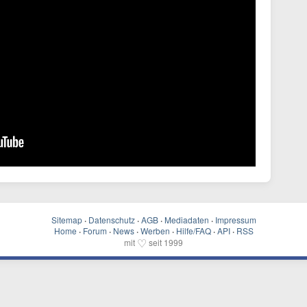
Sitemap
·
Datenschutz
·
AGB
·
Mediadaten
·
Impressum
Home
·
Forum
·
News
·
Werben
·
Hilfe/FAQ
·
API
·
RSS
♡
mit
seit 1999