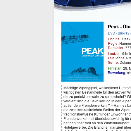
Peak - Übe
DVD
/
Blu-ray
Original:
Peak 
Regie:
Hannes
Darsteller:
???
Laufzeit:
94mi
FSK:
ohne Alt
Genre:
Dokume
Filmstart:
28. 
Bewertung:
n/
Mächtige Alpengipfel, wolkenloser Himmel,
wichtigsten Bestandteile für den aktiven W
die zu perfekt um wahr zu sein scheint? Wi
verdient sich die Bevölkerung in den Alp
außer dem Fremdenverkehr? – Hannes Lang
die zwei kontrastreichen Welten der Alpe
traditionsbewusste Kultur der Einwohner tr
Fremdenverkehr ist überlebenswichtig für d
hängen finanziell an den Winterurlaubern, 
Hotelgewerbe. Die Branche finanziert übe