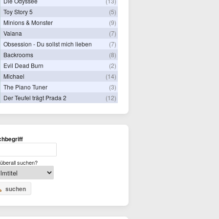
Die Odyssee
(13)
Toy Story 5
(5)
Minions & Monster
(9)
Vaiana
(7)
Obsession - Du sollst mich lieben
(7)
Backrooms
(8)
Evil Dead Burn
(2)
Michael
(14)
The Piano Tuner
(3)
Der Teufel trägt Prada 2
(12)
hbegriff
überall suchen?
suchen