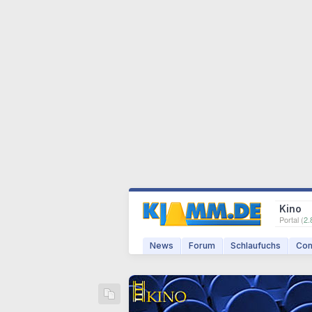
Kino
Portal (
2.
News
Forum
Schlaufuchs
Com