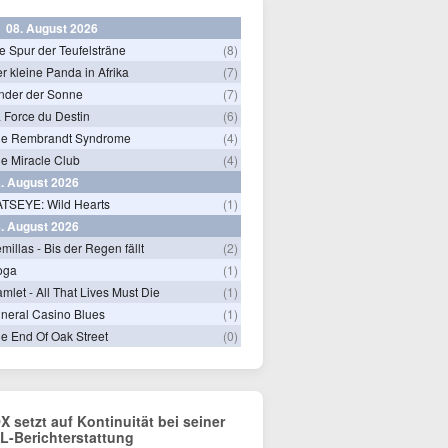
08. August 2026
e Spur der Teufelsträne
(8)
r kleine Panda in Afrika
(7)
nder der Sonne
(7)
 Force du Destin
(6)
he Rembrandt Syndrome
(4)
e Miracle Club
(4)
. August 2026
TSEYE: Wild Hearts
(1)
. August 2026
millas - Bis der Regen fällt
(2)
oga
(1)
mlet - All That Lives Must Die
(1)
neral Casino Blues
(1)
e End Of Oak Street
(0)
X setzt auf Kontinuität bei seiner
L-Berichterstattung