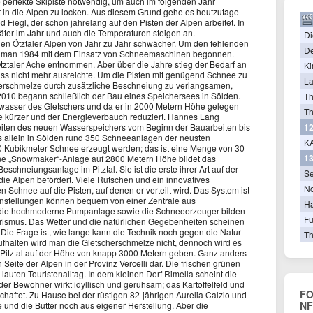
e perfekte Skipiste notwendig, um auch im folgenden Jahr
 in die Alpen zu locken. Aus diesem Grund gehe es heutzutage
Fiegl, der schon jahrelang auf den Pisten der Alpen arbeitet. In
päter im Jahr und auch die Temperaturen steigen an.
Di
 den Ötztaler Alpen von Jahr zu Jahr schwächer. Um den fehlenden
De
te man 1984 mit dem Einsatz von Schneemaschinen begonnen.
ztaler Ache entnommen. Aber über die Jahre stieg der Bedarf an
Ki
uss nicht mehr ausreichte. Um die Pisten mit genügend Schnee zu
La
herschmelze durch zusätzliche Beschneiung zu verlangsamen,
010 begann schließlich der Bau eines Speichersees in Sölden.
T
zwasser des Gletschers und da er in 2000 Metern Höhe gelegen
Th
ge kürzer und der Energieverbauch reduziert. Hannes Lang
12
iten des neuen Wasserspeichers vom Beginn der Bauarbeiten bis
 es allein in Sölden rund 350 Schneeanlagen der neusten
KA
0 Kubikmeter Schnee erzeugt werden; das ist eine Menge von 30
13
e „Snowmaker“-Anlage auf 2800 Metern Höhe bildet das
schneiungsanlage im Pitztal. Sie ist die erste ihrer Art auf der
Se
die Alpen befördert. Viele Rutschen und ein innovatives
N
 Schnee auf die Pisten, auf denen er verteilt wird. Das System ist
nstellungen können bequem von einer Zentrale aus
Ha
die hochmoderne Pumpanlage sowie die Schneeerzeuger bilden
Fu
rismus. Das Wetter und die natürlichen Gegebenheiten scheinen
Die Frage ist, wie lange kann die Technik noch gegen die Natur
Th
fhalten wird man die Gletscherschmelze nicht, dennoch wird es
im Pitztal auf der Höhe von knapp 3000 Metern geben. Ganz anders
hen Seite der Alpen in der Provinz Vercelli dar. Die frischen grünen
 lauten Touristenalltag. In dem kleinen Dorf Rimella scheint die
der Bewohner wirkt idyllisch und geruhsam; das Kartoffelfeld und
FO
aftet. Zu Hause bei der rüstigen 82-jährigen Aurelia Calzio und
NF
nd die Butter noch aus eigener Herstellung. Aber die