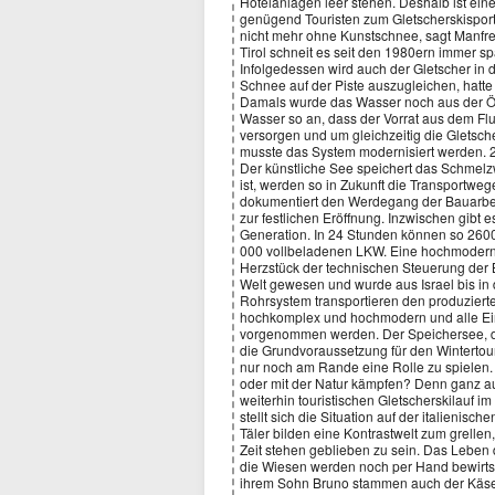
Hotelanlagen leer stehen. Deshalb ist ein
genügend Touristen zum Gletscherskisport
nicht mehr ohne Kunstschnee, sagt Manfred 
Tirol schneit es seit den 1980ern immer s
Infolgedessen wird auch der Gletscher in
Schnee auf der Piste auszugleichen, hat
Damals wurde das Wasser noch aus der Öt
Wasser so an, dass der Vorrat aus dem Fl
versorgen und um gleichzeitig die Gletsc
musste das System modernisiert werden. 2
Der künstliche See speichert das Schmel
ist, werden so in Zukunft die Transportwe
dokumentiert den Werdegang der Bauarbe
zur festlichen Eröffnung. Inzwischen gibt
Generation. In 24 Stunden können so 260
000 vollbeladenen LKW. Eine hochmodern
Herzstück der technischen Steuerung der Be
Welt gewesen und wurde aus Israel bis in 
Rohrsystem transportieren den produzierten
hochkomplex und hochmodern und alle Ei
vorgenommen werden. Der Speichersee, 
die Grundvoraussetzung für den Wintertou
nur noch am Rande eine Rolle zu spielen. 
oder mit der Natur kämpfen? Denn ganz au
weiterhin touristischen Gletscherskilauf 
stellt sich die Situation auf der italienisc
Täler bilden eine Kontrastwelt zum grellen,
Zeit stehen geblieben zu sein. Das Leben 
die Wiesen werden noch per Hand bewirtsch
ihrem Sohn Bruno stammen auch der Käse u