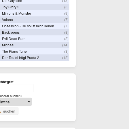
Die Odyssee
(13)
Toy Story 5
(5)
Minions & Monster
(9)
Vaiana
(7)
Obsession - Du sollst mich lieben
(7)
Backrooms
(8)
Evil Dead Burn
(2)
Michael
(14)
The Piano Tuner
(3)
Der Teufel trägt Prada 2
(12)
hbegriff
überall suchen?
suchen