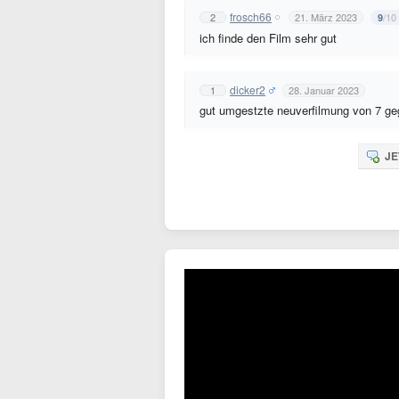
frosch66
2
21. März 2023
/10
9
ich finde den Film sehr gut
dicker2
1
28. Januar 2023
gut umgestzte neuverfilmung von 7 ge
JE