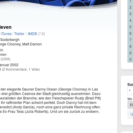
1
2
3
4
leven
5
6
/
iTunes
/
Trailer
::
IMDB
(7,8)
 Soderbergh
7
rge Clooney, Matt Damon
8
in
9
hren
r
(USA)
0
Januar 2002
0
(2 Kommentare, 1 Vote)
Suc
 der elegante Gauner Danny Ocean (George Clooney) in Las
e drei größten Casinos der Stadt gleichzeitig ausnehmen. Dazu
pezialisten der Branche, wie den Falschspieler Rusty (Brad Pitt)
Wo 
hr raffinierter Plan scheint perfekt. Doch Danny hat mit dem
Benedict (Andy Garcia), noch eine ganz private Rechnung offen.
 Ex-Frau Tess (Julia Roberts). Und um sie zurück zu erobern,