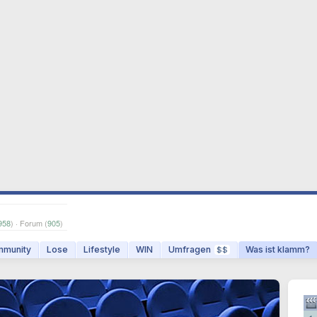
958
) · Forum (
905
)
munity
Lose
Lifestyle
WIN
Umfragen
Was ist klamm?
$$