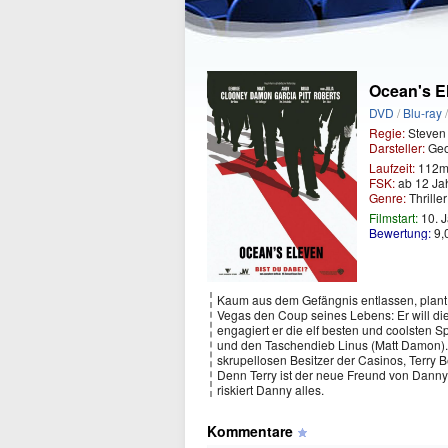
Ocean's E
DVD
/
Blu-ray
Regie:
Steven
Darsteller:
Geo
Laufzeit:
112m
FSK:
ab 12 Ja
Genre:
Thrille
Filmstart:
10. 
Bewertung:
9,
Kaum aus dem Gefängnis entlassen, plant
Vegas den Coup seines Lebens: Er will di
engagiert er die elf besten und coolsten S
und den Taschendieb Linus (Matt Damon). I
skrupellosen Besitzer der Casinos, Terry 
Denn Terry ist der neue Freund von Dannys
riskiert Danny alles.
Kommentare