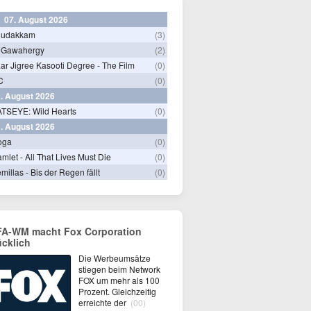
07. August 2026
hudakkam
(3)
 Gawahergy
(2)
ar Jigree Kasooti Degree - The Film
(0)
C
(0)
. August 2026
TSEYE: Wild Hearts
(0)
. August 2026
oga
(0)
mlet - All That Lives Must Die
(0)
millas - Bis der Regen fällt
(0)
FA-WM macht Fox Corporation
ücklich
Die Werbeumsätze
stiegen beim Network
FOX um mehr als 100
Prozent. Gleichzeitig
erreichte der
(00)