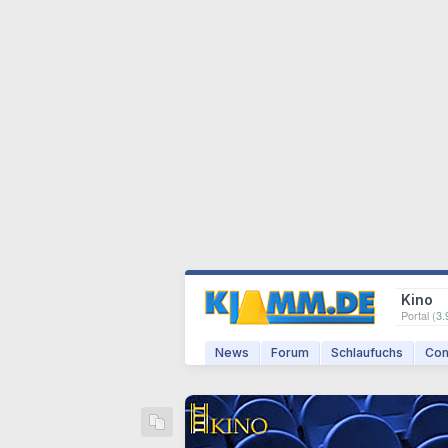
Kino
Portal (
3.
News
Forum
Schlaufuchs
Com