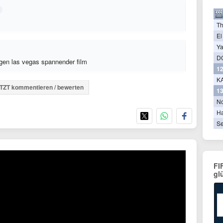
T
El
Ya
D
gen las vegas spannender film
12
KA
TZT kommentieren / bewerten
13
N
Ha
Se
FI
gl