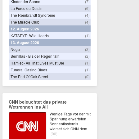
Kinder der Sonne
(7)
La Force du Destin
(6)
The Rembrandt Syndrome
(4)
The Miracle Club
(4)
12. August 2026
KATSEYE: Wild Hearts
(1)
13. August 2026
Noga
(2)
Semillas - Bis der Regen fällt
(2)
Hamlet - All That Lives Must Die
(1)
Funeral Casino Blues
(1)
The End Of Oak Street
(0)
CNN beleuchtet das private
Wettrennen ins All
Wenige Tage vor der mit
Spannung erwarteten
Sonnenfinsternis
widmet sich CNN dem
(00)