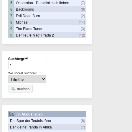
5
Obsession - Du sollst mich lieben
(7)
6
Backrooms
(8)
7
Evil Dead Burn
(2)
8
Michael
(14)
9
The Piano Tuner
(3)
0
Der Teufel trägt Prada 2
(12)
Suchbegriff
Wo überall suchen?
suchen
08. August 2026
Die Spur der Teufelsträne
(8)
Der kleine Panda in Afrika
(7)