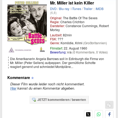
Mr. Miller ist kein Killer
DVD
/
Blu-ray
/
iTunes
/
Trailer
::
IMDB
(6,8)
Original:
The Battle Of The Sexes
Regie:
Charles Crichton
Darsteller:
Constance Cummings, Robert
Morley
Laufzeit:
82min
FSK:
???
Genre:
Komödie, Krimi
(Großbritannien)
Filmstart:
22. August 1960
Bewertung:
n/a
(0 Kommentare, 0 Votes)
Die Amerikanerin Angela Barrows soll in Edinburgh die Firma von
Mr. Miller (Peter Sellers) aufpeppen. Der gemütliche Schotte
reagiert genervt und schmiedet Mordpläne...
Kommentare
Dieser Film wurde leider noch nicht kommentiert.
Hier
kannst du einen Kommentar abgeben.
JETZT kommentieren / bewerten