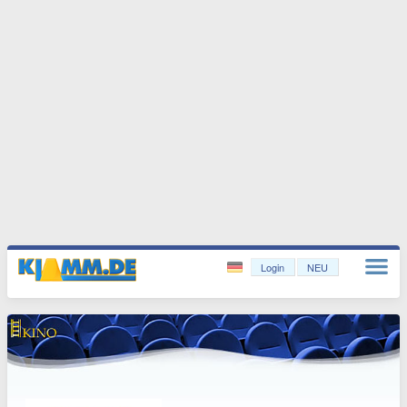
Login
NEU