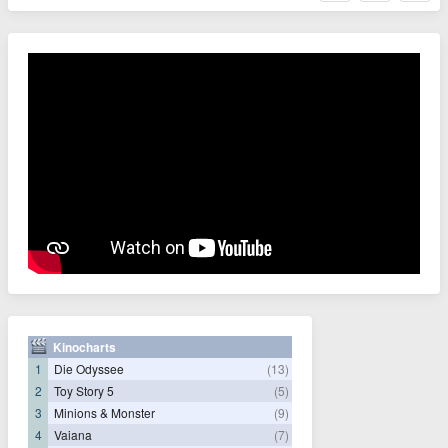
Kinocharts
1
Die Odyssee
(13)
2
Toy Story 5
(5)
3
Minions & Monster
(9)
4
Vaiana
(7)