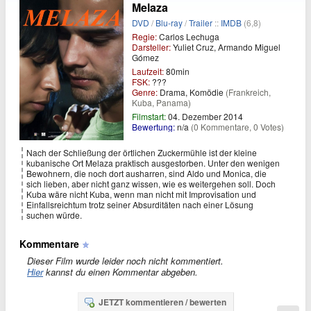
Melaza
DVD
/
Blu-ray
/
Trailer
::
IMDB
(6,8)
Regie:
Carlos Lechuga
Darsteller:
Yuliet Cruz, Armando Miguel
Gómez
Laufzeit:
80min
FSK:
???
Genre:
Drama, Komödie
(Frankreich,
Kuba, Panama)
Filmstart:
04. Dezember 2014
Bewertung:
n/a
(0 Kommentare, 0 Votes)
Nach der Schließung der örtlichen Zuckermühle ist der kleine
kubanische Ort Melaza praktisch ausgestorben. Unter den wenigen
Bewohnern, die noch dort ausharren, sind Aldo und Monica, die
sich lieben, aber nicht ganz wissen, wie es weitergehen soll. Doch
Kuba wäre nicht Kuba, wenn man nicht mit Improvisation und
Einfallsreichtum trotz seiner Absurditäten nach einer Lösung
suchen würde.
Kommentare
Dieser Film wurde leider noch nicht kommentiert.
Hier
kannst du einen Kommentar abgeben.
JETZT kommentieren / bewerten