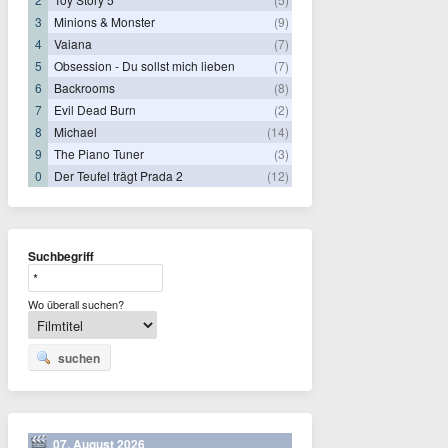
3
Minions & Monster
(9)
4
Vaiana
(7)
5
Obsession - Du sollst mich lieben
(7)
6
Backrooms
(8)
7
Evil Dead Burn
(2)
8
Michael
(14)
9
The Piano Tuner
(3)
0
Der Teufel trägt Prada 2
(12)
Suchbegriff
Wo überall suchen?
suchen
07. August 2026