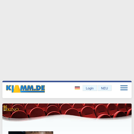
Login
NEU