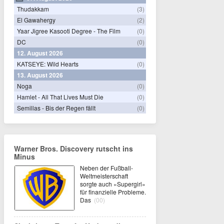
Thudakkam
(3)
El Gawahergy
(2)
Yaar Jigree Kasooti Degree - The Film
(0)
DC
(0)
12. August 2026
KATSEYE: Wild Hearts
(0)
13. August 2026
Noga
(0)
Hamlet - All That Lives Must Die
(0)
Semillas - Bis der Regen fällt
(0)
Warner Bros. Discovery rutscht ins
Minus
Neben der Fußball-
Weltmeisterschaft
sorgte auch «Supergirl»
für finanzielle Probleme.
Das
(00)