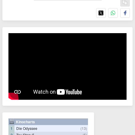
Kinocharts
1
Die Odyssee
(13)
2
Toy Story 5
(5)