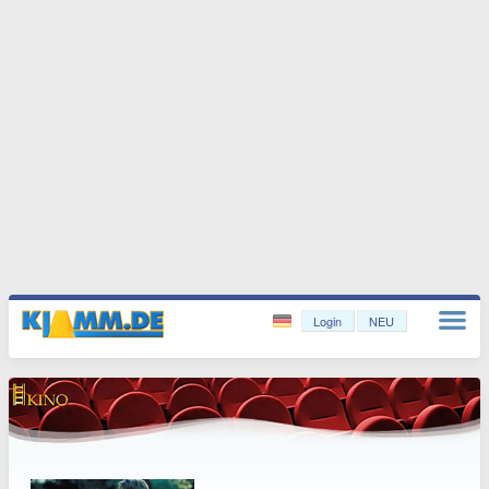
Login
NEU