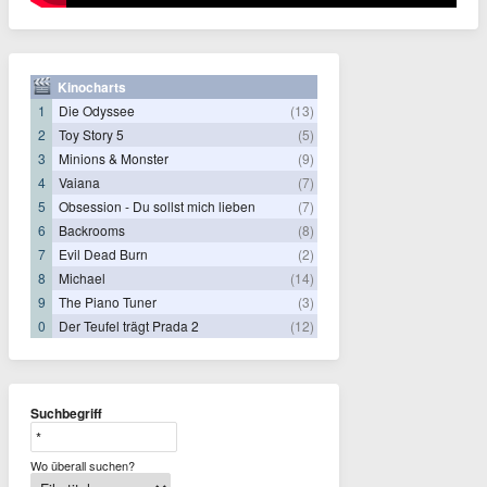
Kinocharts
1
Die Odyssee
(13)
2
Toy Story 5
(5)
3
Minions & Monster
(9)
4
Vaiana
(7)
5
Obsession - Du sollst mich lieben
(7)
6
Backrooms
(8)
7
Evil Dead Burn
(2)
8
Michael
(14)
9
The Piano Tuner
(3)
0
Der Teufel trägt Prada 2
(12)
Suchbegriff
Wo überall suchen?