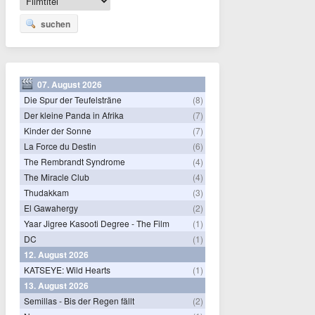
suchen
07. August 2026
Die Spur der Teufelsträne
(8)
Der kleine Panda in Afrika
(7)
Kinder der Sonne
(7)
La Force du Destin
(6)
The Rembrandt Syndrome
(4)
The Miracle Club
(4)
Thudakkam
(3)
El Gawahergy
(2)
Yaar Jigree Kasooti Degree - The Film
(1)
DC
(1)
12. August 2026
KATSEYE: Wild Hearts
(1)
13. August 2026
Semillas - Bis der Regen fällt
(2)