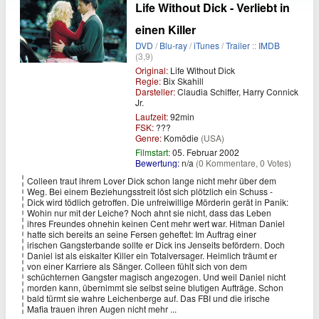
Life Without Dick - Verliebt in
einen Killer
DVD
/
Blu-ray
/
iTunes
/
Trailer
::
IMDB
(3,9)
Original:
Life Without Dick
Regie:
Bix Skahill
Darsteller:
Claudia Schiffer, Harry Connick
Jr.
Laufzeit:
92min
FSK:
???
Genre:
Komödie
(USA)
Filmstart:
05. Februar 2002
Bewertung:
n/a
(0 Kommentare, 0 Votes)
Colleen traut ihrem Lover Dick schon lange nicht mehr über dem
Weg. Bei einem Beziehungsstreit löst sich plötzlich ein Schuss ­-
Dick wird tödlich getroffen. Die unfreiwillige Mörderin gerät in Panik:
Wohin nur mit der Leiche? Noch ahnt sie nicht, dass das Leben
ihres Freundes ohnehin keinen Cent mehr wert war. Hitman Daniel
hatte sich bereits an seine Fersen geheftet: Im Auftrag einer
irischen Gangsterbande sollte er Dick ins Jenseits befördern. Doch
Daniel ist als eiskalter Killer ein Totalversager. Heimlich träumt er
von einer Karriere als Sänger. Colleen fühlt sich von dem
schüchternen Gangster magisch angezogen. Und weil Daniel nicht
morden kann, übernimmt sie selbst seine blutigen Aufträge. Schon
bald türmt sie wahre Leichenberge auf. Das FBI und die irische
Mafia trauen ihren Augen nicht mehr ...