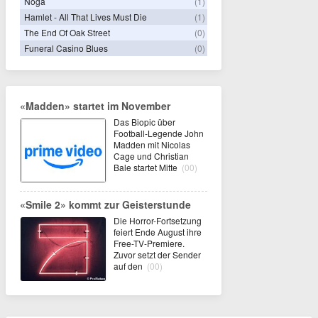
Noga
(1)
Hamlet - All That Lives Must Die
(1)
The End Of Oak Street
(0)
Funeral Casino Blues
(0)
«Madden» startet im November
Das Biopic über
Football-Legende John
Madden mit Nicolas
Cage und Christian
Bale startet Mitte
(00)
«Smile 2» kommt zur Geisterstunde
Die Horror-Fortsetzung
feiert Ende August ihre
Free-TV-Premiere.
Zuvor setzt der Sender
auf den
(00)