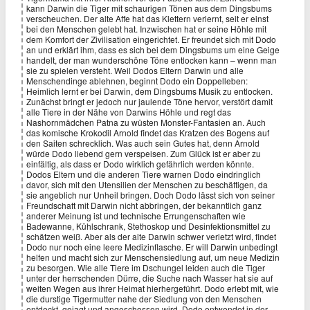
kann Darwin die Tiger mit schaurigen Tönen aus dem Dingsbums
verscheuchen. Der alte Affe hat das Klettern verlernt, seit er einst
bei den Menschen gelebt hat. Inzwischen hat er seine Höhle mit
dem Komfort der Zivilisation eingerichtet. Er freundet sich mit Dodo
an und erklärt ihm, dass es sich bei dem Dingsbums um eine Geige
handelt, der man wunderschöne Töne entlocken kann – wenn man
sie zu spielen versteht. Weil Dodos Eltern Darwin und alle
Menschendinge ablehnen, beginnt Dodo ein Doppelleben:
Heimlich lernt er bei Darwin, dem Dingsbums Musik zu entlocken.
Zunächst bringt er jedoch nur jaulende Töne hervor, verstört damit
alle Tiere in der Nähe von Darwins Höhle und regt das
Nashornmädchen Patna zu wüsten Monster-Fantasien an. Auch
das komische Krokodil Arnold findet das Kratzen des Bogens auf
den Saiten schrecklich. Was auch sein Gutes hat, denn Arnold
würde Dodo liebend gern verspeisen. Zum Glück ist er aber zu
einfältig, als dass er Dodo wirklich gefährlich werden könnte.
Dodos Eltern und die anderen Tiere warnen Dodo eindringlich
davor, sich mit den Utensilien der Menschen zu beschäftigen, da
sie angeblich nur Unheil bringen. Doch Dodo lässt sich von seiner
Freundschaft mit Darwin nicht abbringen, der bekanntlich ganz
anderer Meinung ist und technische Errungenschaften wie
Badewanne, Kühlschrank, Stethoskop und Desinfektionsmittel zu
schätzen weiß. Aber als der alte Darwin schwer verletzt wird, findet
Dodo nur noch eine leere Medizinflasche. Er will Darwin unbedingt
helfen und macht sich zur Menschensiedlung auf, um neue Medizin
zu besorgen. Wie alle Tiere im Dschungel leiden auch die Tiger
unter der herrschenden Dürre, die Suche nach Wasser hat sie auf
weiten Wegen aus ihrer Heimat hierhergeführt. Dodo erlebt mit, wie
die durstige Tigermutter nahe der Siedlung von den Menschen
entdeckt, gejagt und angeschossen wird. Dodo entwendet in der