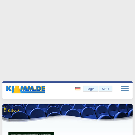
Login
NEU