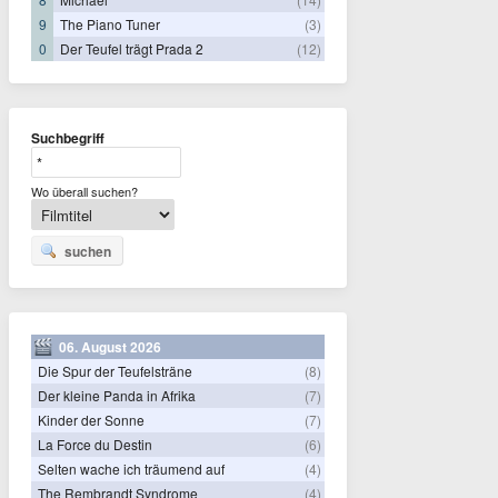
9
The Piano Tuner
(3)
0
Der Teufel trägt Prada 2
(12)
Suchbegriff
Wo überall suchen?
suchen
06. August 2026
Die Spur der Teufelsträne
(8)
Der kleine Panda in Afrika
(7)
Kinder der Sonne
(7)
La Force du Destin
(6)
Selten wache ich träumend auf
(4)
The Rembrandt Syndrome
(4)