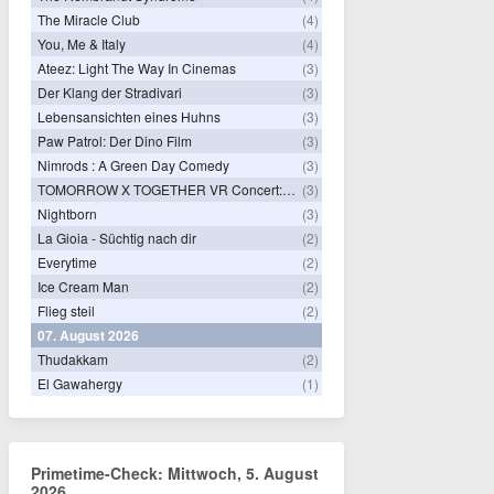
The Miracle Club
(4)
You, Me & Italy
(4)
Ateez: Light The Way In Cinemas
(3)
Der Klang der Stradivari
(3)
Lebensansichten eines Huhns
(3)
Paw Patrol: Der Dino Film
(3)
Nimrods : A Green Day Comedy
(3)
TOMORROW X TOGETHER VR Concert: Endless Ride
(3)
Nightborn
(3)
La Gioia - Süchtig nach dir
(2)
Everytime
(2)
Ice Cream Man
(2)
Flieg steil
(2)
07. August 2026
Thudakkam
(2)
El Gawahergy
(1)
Primetime-Check: Mittwoch, 5. August
2026