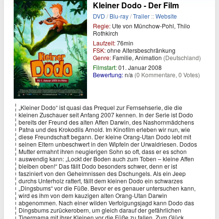
Kleiner Dodo - Der Film
DVD
/
Blu-ray
/
Trailer
::
Website
Regie:
Ute von Münchow-Pohl, Thilo
Rothkirch
Laufzeit:
76min
FSK:
ohne Altersbeschränkung
Genre:
Familie, Animation
(Deutschland)
Filmstart:
01. Januar 2008
Bewertung:
n/a
(0 Kommentare, 0 Votes)
„Kleiner Dodo“ ist quasi das Prequel zur Fernsehserie, die die
kleinen Zuschauer seit Anfang 2007 kennen. In der Serie ist Dodo
bereits der Freund des alten Affen Darwin, des Nashornmädchens
Patna und des Krokodils Arnold. Im Kinofilm erleben wir nun, wie
diese Freundschaft begann. Der kleine Orang-Utan Dodo lebt mit
seinen Eltern unbeschwert in den Wipfeln der Urwaldriesen. Dodos
Mutter ermahnt ihren neugierigen Sohn so oft, dass er es schon
auswendig kann: „Lockt der Boden auch zum Toben – kleine Affen
bleiben oben!“ Das fällt Dodo besonders schwer, denn er ist
fasziniert von den Geheimnissen des Dschungels. Als ein Jeep
durchs Unterholz rattert, fällt dem kleinen Dodo ein schwarzes
„Dingsbums“ vor die Füße. Bevor er es genauer untersuchen kann,
wird es ihm von dem kauzigen alten Orang-Utan Darwin
abgenommen. Nach einer wilden Verfolgungsjagd kann Dodo das
Dingsbums zurückerobern, um gleich darauf der gefährlichen
Tigermama mit ihrer Kleinen vor die Füße zu fallen. Zum Glück