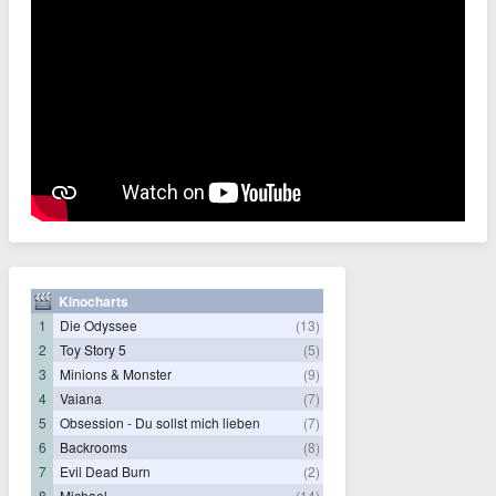
Kinocharts
1
Die Odyssee
(13)
2
Toy Story 5
(5)
3
Minions & Monster
(9)
4
Vaiana
(7)
5
Obsession - Du sollst mich lieben
(7)
6
Backrooms
(8)
7
Evil Dead Burn
(2)
8
Michael
(14)