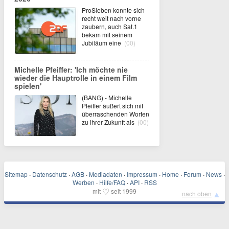
ProSieben konnte sich
recht weit nach vorne
zaubern, auch Sat.1
bekam mit seinem
Jubiläum eine
(00)
Michelle Pfeiffer: 'Ich möchte nie
wieder die Hauptrolle in einem Film
spielen'
(BANG) - Michelle
Pfeiffer äußert sich mit
überraschenden Worten
zu ihrer Zukunft als
(00)
Sitemap
·
Datenschutz
·
AGB
·
Mediadaten
·
Impressum
·
Home
·
Forum
·
News
·
Werben
·
Hilfe/FAQ
·
API
·
RSS
♡
mit
seit 1999
▲
nach oben