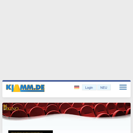
Login
NEU