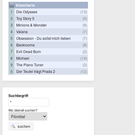
Kinocharts
1
Die Odyssee
(13)
2
Toy Story 5
(5)
3
Minions & Monster
(9)
4
Vaiana
(7)
5
Obsession - Du sollst mich lieben
(7)
6
Backrooms
(8)
7
Evil Dead Burn
(2)
8
Michael
(14)
9
The Piano Tuner
(3)
0
Der Teufel trägt Prada 2
(12)
Suchbegriff
Wo überall suchen?
suchen