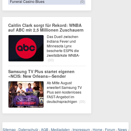
Funeral Casino Blues
(0)
Caitlin Clark sorgt für Rekord: WNBA
auf ABC mit 2,5 Millionen Zuschauern
Das Duell zwischen
Indiana Fever und
Minnesota Lynx
bescherte ESPN die
zweitstärkste WNBA-
(00)
Samsung TV Plus startet eigenen
«NCIS: New Orleans»-Sender
Ab Mitte August
erweitert Samsung TV
Plus sein kostenloses
FAST-Angebot im
deutschsprachigen
(00)
Sitemap
·
Datenschutz
·
AGB
·
Mediadaten
·
Impressum
·
Home
·
Forum
·
News
·