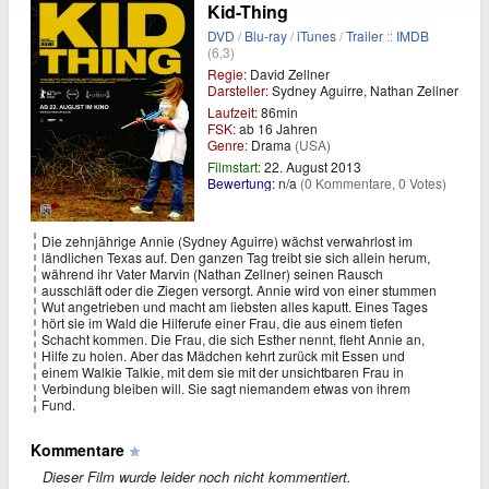
Kid-Thing
DVD
/
Blu-ray
/
iTunes
/
Trailer
::
IMDB
(6,3)
Regie:
David Zellner
Darsteller:
Sydney Aguirre, Nathan Zellner
Laufzeit:
86min
FSK:
ab 16 Jahren
Genre:
Drama
(USA)
Filmstart:
22. August 2013
Bewertung:
n/a
(0 Kommentare, 0 Votes)
Die zehnjährige Annie (Sydney Aguirre) wächst verwahrlost im
ländlichen Texas auf. Den ganzen Tag treibt sie sich allein herum,
während ihr Vater Marvin (Nathan Zellner) seinen Rausch
ausschläft oder die Ziegen versorgt. Annie wird von einer stummen
Wut angetrieben und macht am liebsten alles kaputt. Eines Tages
hört sie im Wald die Hilferufe einer Frau, die aus einem tiefen
Schacht kommen. Die Frau, die sich Esther nennt, fleht Annie an,
Hilfe zu holen. Aber das Mädchen kehrt zurück mit Essen und
einem Walkie Talkie, mit dem sie mit der unsichtbaren Frau in
Verbindung bleiben will. Sie sagt niemandem etwas von ihrem
Fund.
Kommentare
Dieser Film wurde leider noch nicht kommentiert.