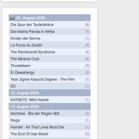
07. August 2026
Die Spur der Teufelsträne
(8)
Der kleine Panda in Afrika
(7)
Kinder der Sonne
(7)
La Force du Destin
(6)
The Rembrandt Syndrome
(4)
The Miracle Club
(4)
Thudakkam
(3)
El Gawahergy
(2)
Yaar Jigree Kasooti Degree - The Film
(1)
DC
(1)
12. August 2026
KATSEYE: Wild Hearts
(1)
13. August 2026
Semillas - Bis der Regen fällt
(2)
Noga
(1)
Hamlet - All That Lives Must Die
(1)
The End Of Oak Street
(0)