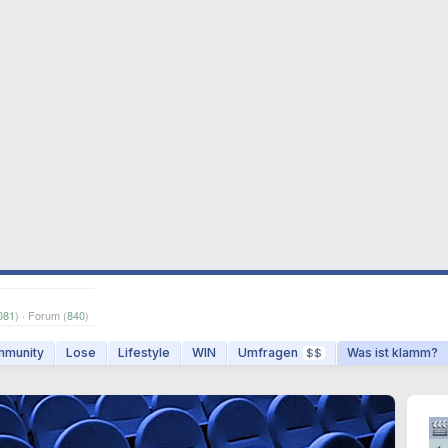
081
) · Forum (
840
)
munity
Lose
Lifestyle
WIN
Umfragen
Was ist klamm?
$$