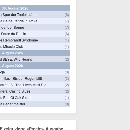
08. August 2026
e Spur der Teufelsträne
(8)
r kleine Panda in Afrika
(7)
nder der Sonne
(7)
 Force du Destin
(6)
he Rembrandt Syndrome
(4)
e Miracle Club
(4)
. August 2026
TSEYE: Wild Hearts
(2)
. August 2026
oga
(3)
millas - Bis der Regen fällt
(3)
mlet - All That Lives Must Die
(2)
neral Casino Blues
(2)
e End Of Oak Street
(1)
r Regenmeister
(0)
F zeigt vierte «Precht»-Ausgabe