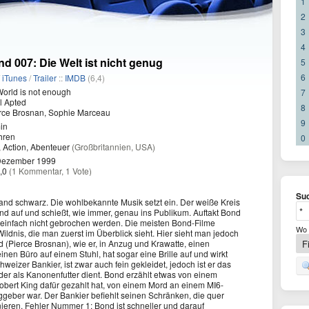
1
2
3
4
 007: Die Welt ist nicht genug
5
6
/
iTunes
/
Trailer
::
IMDB
(6,4)
orld is not enough
7
l Apted
8
rce Brosnan, Sophie Marceau
9
in
hren
0
r, Action, Abenteuer
(Großbritannien, USA)
Dezember 1999
,0
(1 Kommentar, 1 Vote)
Suc
and schwarz. Die wohlbekannte Musik setzt ein. Der weiße Kreis
nd auf und schießt, wie immer, genau ins Publikum. Auftakt Bond
 einfach nicht gebrochen werden. Die meisten Bond-Filme
Wo 
ildnis, die man zuerst im Überblick sieht. Hier sieht man jedoch
(Pierce Brosnan), wie er, in Anzug und Krawatte, einen
einen Büro auf einem Stuhl, hat sogar eine Brille auf und wirkt
chweizer Bankier, ist zwar auch fein gekleidet, jedoch ist er das
er als Kanonenfutter dient. Bond erzählt etwas von einem
obert King dafür gezahlt hat, von einem Mord an einem MI6-
aggeber war. Der Bankier befiehlt seinen Schränken, die quer
nieren. Fehler Nummer 1: Bond ist schneller und darauf