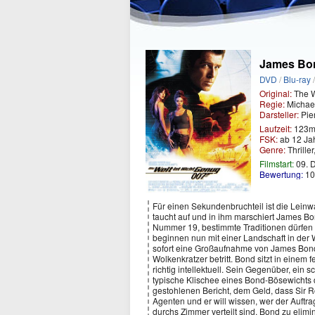
James Bond
DVD
/
Blu-ray
Original:
The W
Regie:
Michae
Darsteller:
Pie
Laufzeit:
123m
FSK:
ab 12 Ja
Genre:
Thrille
Filmstart:
09. 
Bewertung:
10
Für einen Sekundenbruchteil ist die Leinw
taucht auf und in ihm marschiert James Bo
Nummer 19, bestimmte Traditionen dürfen
beginnen nun mit einer Landschaft in der W
sofort eine Großaufnahme von James Bond 
Wolkenkratzer betritt. Bond sitzt in einem f
richtig intellektuell. Sein Gegenüber, ein s
typische Klischee eines Bond-Bösewichts d
gestohlenen Bericht, dem Geld, dass Sir R
Agenten und er will wissen, wer der Auftr
durchs Zimmer verteilt sind, Bond zu elimi