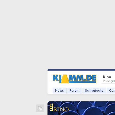
Kino
Portal (
2.
News
Forum
Schlaufuchs
Com