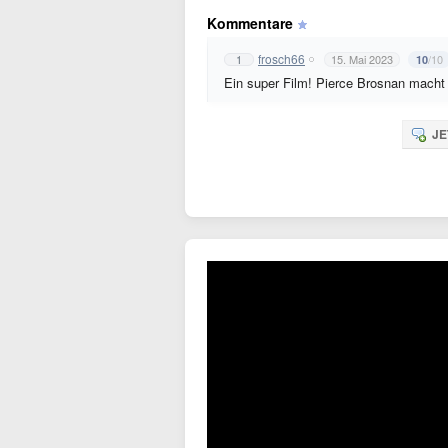
Kommentare
frosch66
1
15. Mai 2023
/10
10
Ein super Film! Pierce Brosnan macht 
JE