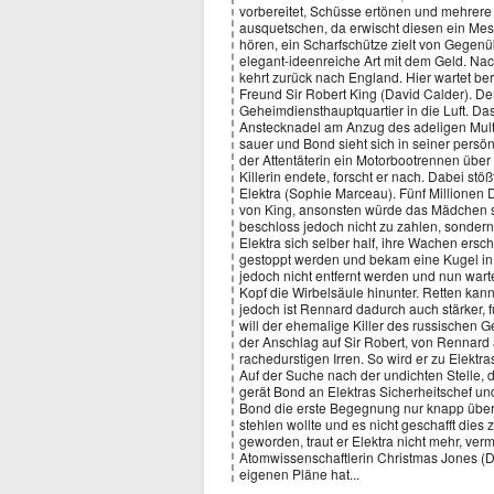
vorbereitet, Schüsse ertönen und mehrere
ausquetschen, da erwischt diesen ein Messe
hören, ein Scharfschütze zielt von Gegenüb
elegant-ideenreiche Art mit dem Geld. Na
kehrt zurück nach England. Hier wartet b
Freund Sir Robert King (David Calder). Der 
Geheimdiensthauptquartier in die Luft. Das
Anstecknadel am Anzug des adeligen Multimi
sauer und Bond sieht sich in seiner persön
der Attentäterin ein Motorbootrennen übe
Killerin endete, forscht er nach. Dabei st
Elektra (Sophie Marceau). Fünf Millionen 
von King, ansonsten würde das Mädchen st
beschloss jedoch nicht zu zahlen, sondern 
Elektra sich selber half, ihre Wachen er
gestoppt werden und bekam eine Kugel in 
jedoch nicht entfernt werden und nun warte
Kopf die Wirbelsäule hinunter. Retten kann
jedoch ist Rennard dadurch auch stärker, f
will der ehemalige Killer des russischen 
der Anschlag auf Sir Robert, von Rennard a
rachedurstigen Irren. So wird er zu Elektr
Auf der Suche nach der undichten Stelle, 
gerät Bond an Elektras Sicherheitschef u
Bond die erste Begegnung nur knapp über
stehlen wollte und es nicht geschafft die
geworden, traut er Elektra nicht mehr, verm
Atomwissenschaftlerin Christmas Jones (Deni
eigenen Pläne hat...