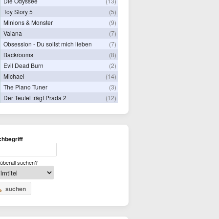
Die Odyssee
(13)
Toy Story 5
(5)
Minions & Monster
(9)
Vaiana
(7)
Obsession - Du sollst mich lieben
(7)
Backrooms
(8)
Evil Dead Burn
(2)
Michael
(14)
The Piano Tuner
(3)
Der Teufel trägt Prada 2
(12)
hbegriff
überall suchen?
suchen