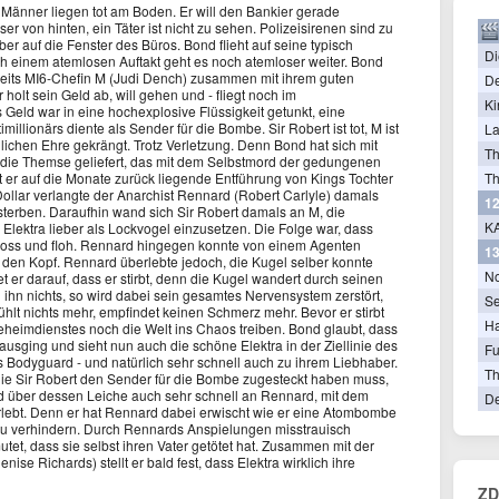
 Männer liegen tot am Boden. Er will den Bankier gerade
r von hinten, ein Täter ist nicht zu sehen. Polizeisirenen sind zu
er auf die Fenster des Büros. Bond flieht auf seine typisch
Di
ch einem atemlosen Auftakt geht es noch atemloser weiter. Bond
ereits MI6-Chefin M (Judi Dench) zusammen mit ihrem guten
De
holt sein Geld ab, will gehen und - fliegt noch im
Ki
 Geld war in eine hochexplosive Flüssigkeit getunkt, eine
llionärs diente als Sender für die Bombe. Sir Robert ist tot, M ist
La
lichen Ehre gekrängt. Trotz Verletzung. Denn Bond hat sich mit
T
r die Themse geliefert, das mit dem Selbstmord der gedungenen
ößt er auf die Monate zurück liegende Entführung von Kings Tochter
Th
Dollar verlangte der Anarchist Rennard (Robert Carlyle) damals
12
erben. Daraufhin wand sich Sir Robert damals an M, die
KA
Elektra lieber als Lockvogel einzusetzen. Die Folge war, dass
schoss und floh. Rennard hingegen konnte von einem Agenten
13
den Kopf. Rennard überlebte jedoch, die Kugel selber konnte
N
t er darauf, dass er stirbt, denn die Kugel wandert durch seinen
 ihn nichts, so wird dabei sein gesamtes Nervensystem zerstört,
Se
ühlt nichts mehr, empfindet keinen Schmerz mehr. Bevor er stirbt
Ha
Geheimdienstes noch die Welt ins Chaos treiben. Bond glaubt, dass
usging und sieht nun auch die schöne Elektra in der Ziellinie des
Fu
as Bodyguard - und natürlich sehr schnell auch zu ihrem Liebhaber.
Th
die Sir Robert den Sender für die Bombe zugesteckt haben muss,
nd über dessen Leiche auch sehr schnell an Rennard, mit dem
De
lebt. Denn er hat Rennard dabei erwischt wie er eine Atombombe
s zu verhindern. Durch Rennards Anspielungen misstrauisch
utet, dass sie selbst ihren Vater getötet hat. Zusammen mit der
se Richards) stellt er bald fest, dass Elektra wirklich ihre
ZD