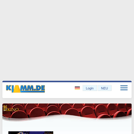
Login
NEU