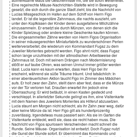
aufmerksame Maus die Geschehnisse mit, die sie sofort weiterleitet.
Eine regelrechte Mäuse-Nachrichten-Stafette wird in Bewegung
gesetzt, die sich durch die ganze Stadt zieht, bis die Nachricht von
Lucias Missgeschick im Hafen auf dem Schiff von Herrn Figo
landet. Er ist die legendäre Zahnmaus, die nachts auszieht, um
unter den Kopfkissen der Kinder deren ausgefallene Milchzähne
einzusammeln. Er ersetzt sie durch Münzen, von denen sich die
Kinder Spielzeug oder andere kleine Geschenke kaufen können.
Die eingesammelten Zähne werden von Herrn Figos Organisation
in seiner mäusegerechten Miniaturfabrik zu wunderschönen Perlen
weiterverarbeitet, die wiederum von Kommandant Fugaz zu dem
Juwelier Morientes gebracht werden. Figo ahnt nicht, dass Fugaz
schon lange unzufrieden mit der altmodischen Arbeitsweise der
Zahnmaus ist. Doch mit seinem Drängen nach Modernisierung
stößt er auf taube Ohren, was seinen Unmut immer größer werden
lässt. Lucia kann es kaum erwarten, dass Herr Figo bei ihr
erscheint, während sie süße Träume träumt. Und tatsächlich: In
einer abenteuerlichen Aktion taucht Figo im Zimmer des Mädchen
aufs. Er holt zwar den Zahn, stellt dann aber fest, dass er die Münze
vor der Tür verloren hat. Draußen erwartet ihn jedoch eine
Überraschung: Er wird betäubt, in einen Kasten gesteckt und
verschleppt. In allerletzter Sekunde gelingt es ihm, eine Visitenkarte
mit dem Namen des Juweliers Morientes als Hilferuf abzusetzen.
Lucia staunt am Morgen nicht schlecht, als ihr Zahn zwar weg, dafür
aber keine Münze da ist. Herr Figo gilt als hundertprozentig
zuverlässig. Irgendetwas muss passiert sein: Als sie im Garten die
Visitenkarte entdeckt, weiß sie, dass sie recht haben muss. Die
Nachricht von Figos spurlosem Verschwinden macht schnell die
Runde. Seine Mäuse- Organisation ist entsetzt. Doch Fugaz nutzt
die Gunst der Stunde sofort. Er übernimmt das Kommando und