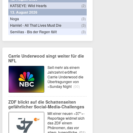
KATSEYE: Wild Hearts
(2)
13. August 2026
Noga
(3)
Hamlet - All That Lives Must Die
(3)
Semillas - Bis der Regen fällt
(3)
Carrie Underwood singt weiter für die
NFL
Seit mehr als einem
Jahrzehnt eröffnet
Carrie Underwood die
Übertragungen von
«Sunday Night
(00)
ZDF blickt auf die Schattenseiten
gefährlicher Social-Media-Challenges
Mit einer neuen «37°»-
Reportage widmet sich
das ZDF einem
Phänomen, das vor
allem Jugendliche
(01)