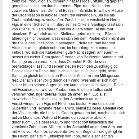
treibt die Produktion an. Immerhin hat er Figos Entführung geplant,
gemeinsam mit dem durchtriebenen Pipo, dem Neffen des
Juweliers Morientes. Der führt Böses im Schilde: Er will die Mäuse
der Organisation in leblose Kreaturen verwandeln, um sie als
Zauberspielzeug zu verkaufen. Zunächst aber versteckt er Herrn
Figo in einer Schachtel im Büro seines Onkels. Santiago lässt sich
von Pilar zum Hafen fahren und vor einem edlen Restaurant
absetzen. Er will sich auf ein Stellenangebot melden, – Pilar soll
allerdings nicht wissen, dass es sich bei dem Posten eben nicht um
die Stelle des Chefkochs in besagtem Edelrestaurant handelt.
Vielmehr will er gleich nebenan, im heruntergekommenen La
Fritada, wo sich die Kakerlaken gute Nacht sagen, anheuern, –
besser als nichts. Dem guten Zureden von Besitzerin Samanta hat
Santiago es zu verdanken, dass Oberchef El Gordo sich
breitschlagen lässt und seinem neuen Koch den Zuschlag gibt.
Dass es in dem Restaurant nicht um Haute Cuisine geht, stellt
Santiago gleich beim ersten Besucher-Ansturm zum Mittagessen
fest. Danach ist er völlig durch den Wind. Weshalb er sich nicht
sicher ist, ob seinen Augen trauen kann, als er sieht, wie ein Teller
mit Essensresten wie von Zauberhand in einem Luftschacht
verschwindet. Irgendetwas muss da unten sein! Lucia ist
inzwischen fest entschlossen, das Geheimnis um das
Verschwinden von Figo mit Hilfe ihres besten Freundes, dem
Superhirn und Technik-Freak Ramiro, selbst zu lösen. Geleitet von
der Visitenkarte, die Lucia im Garten gefunden hat, machen sie sich
auf zu Morientes. Während Ramiro den Juwelier ablenkt,
durchsucht Lucia dessen Büro und findet dort tatsächlich die
vermisste Zahnmaus. Mit ihm in der Schachtel unter dem Arm und
mit Hilfe von Ramiros selbst entwickeltem Segelfahrrad gelingt ihr
die Flucht, ganz zum Entsetzen von Pipo, der die schlechten