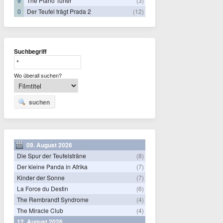
9
The Piano Tuner
(3)
0
Der Teufel trägt Prada 2
(12)
Suchbegriff
Wo überall suchen?
suchen
09. August 2026
Die Spur der Teufelsträne
(8)
Der kleine Panda in Afrika
(7)
Kinder der Sonne
(7)
La Force du Destin
(6)
The Rembrandt Syndrome
(4)
The Miracle Club
(4)
12. August 2026