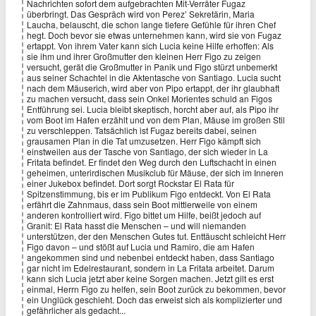
Nachrichten sofort dem aufgebrachten Mit-Verräter Fugaz
überbringt. Das Gespräch wird von Perez’ Sekretärin, Maria
Laucha, belauscht, die schon lange tiefere Gefühle für ihren Chef
hegt. Doch bevor sie etwas unternehmen kann, wird sie von Fugaz
ertappt. Von ihrem Vater kann sich Lucia keine Hilfe erhoffen: Als
sie ihm und ihrer Großmutter den kleinen Herr Figo zu zeigen
versucht, gerät die Großmutter in Panik und Figo stürzt unbemerkt
aus seiner Schachtel in die Aktentasche von Santiago. Lucia sucht
nach dem Mäuserich, wird aber von Pipo ertappt, der ihr glaubhaft
zu machen versucht, dass sein Onkel Morientes schuld an Figos
Entführung sei. Lucia bleibt skeptisch, horcht aber auf, als Pipo ihr
vom Boot im Hafen erzählt und von dem Plan, Mäuse im großen Stil
zu verschleppen. Tatsächlich ist Fugaz bereits dabei, seinen
grausamen Plan in die Tat umzusetzen. Herr Figo kämpft sich
einstweilen aus der Tasche von Santiago, der sich wieder in La
Fritata befindet. Er findet den Weg durch den Luftschacht in einen
geheimen, unterirdischen Musikclub für Mäuse, der sich im Inneren
einer Jukebox befindet. Dort sorgt Rockstar El Rata für
Spitzenstimmung, bis er im Publikum Figo entdeckt. Von El Rata
erfährt die Zahnmaus, dass sein Boot mittlerweile von einem
anderen kontrolliert wird. Figo bittet um Hilfe, beißt jedoch auf
Granit: El Rata hasst die Menschen – und will niemanden
unterstützen, der den Menschen Gutes tut. Enttäuscht schleicht Herr
Figo davon – und stößt auf Lucia und Ramiro, die am Hafen
angekommen sind und nebenbei entdeckt haben, dass Santiago
gar nicht im Edelrestaurant, sondern in La Fritata arbeitet. Darum
kann sich Lucia jetzt aber keine Sorgen machen. Jetzt gilt es erst
einmal, Herrn Figo zu helfen, sein Boot zurück zu bekommen, bevor
ein Unglück geschieht. Doch das erweist sich als komplizierter und
gefährlicher als gedacht...