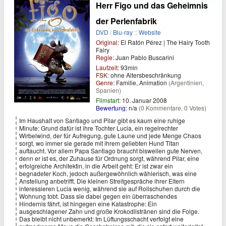
Herr Figo und das Geheimnis
der Perlenfabrik
DVD
/
Blu-ray
::
Website
Original:
El Ratón Pérez | The Hairy Tooth
Fairy
Regie:
Juan Pablo Buscarini
Laufzeit:
93min
FSK:
ohne Altersbeschränkung
Genre:
Familie, Animation
(Argentinien,
Spanien)
Filmstart:
10. Januar 2008
Bewertung:
n/a
(0 Kommentare, 0 Votes)
Im Haushalt von Santiago und Pilar gibt es kaum eine ruhige
Minute: Grund dafür ist ihre Tochter Lucia, ein regelrechter
Wirbelwind, der für Aufregung, gute Laune und jede Menge Chaos
sorgt, wo immer sie gerade mit ihrem geliebten Hund Titan
auftaucht. Vor allem Papa Santiago braucht bisweilen gute Nerven,
denn er ist es, der Zuhause für Ordnung sorgt, während Pilar, eine
erfolgreiche Architektin, in die Arbeit geht: Er ist zwar ein
begnadeter Koch, jedoch außergewöhnlich wählerisch, was eine
Anstellung anbetrifft. Die kleinen Streitgespräche ihrer Eltern
interessieren Lucia wenig, während sie auf Rollschuhen durch die
Wohnung tobt. Dass sie dabei gegen ein überraschendes
Hindernis fährt, ist hingegen eine Katastrophe: Ein
ausgeschlagener Zahn und große Krokodilstränen sind die Folge.
Das bleibt nicht unbemerkt: Im Lüftungsschacht verfolgt eine