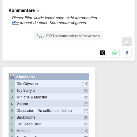
Kommentare
Dieser Film wurde leider noch nicht kommentiert.
Hier
kannst du einen Kommentar abgeben.
JETZT kommentieren / bewerten
Kinocharts
1
Die Odyssee
(14)
2
Toy Story 5
(5)
3
Minions & Monster
(9)
4
Vaiana
(7)
5
Obsession - Du sollst mich lieben
(7)
6
Backrooms
(8)
7
Evil Dead Burn
(2)
8
Michael
(14)