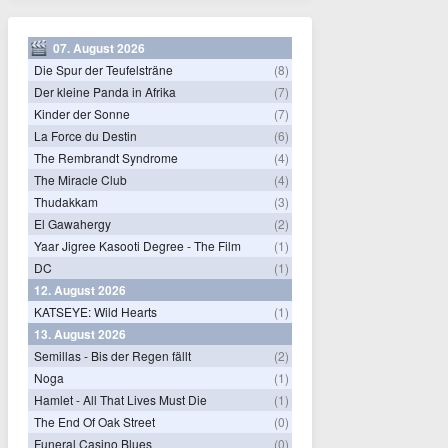
07. August 2026
Die Spur der Teufelsträne
(8)
Der kleine Panda in Afrika
(7)
Kinder der Sonne
(7)
La Force du Destin
(6)
The Rembrandt Syndrome
(4)
The Miracle Club
(4)
Thudakkam
(3)
El Gawahergy
(2)
Yaar Jigree Kasooti Degree - The Film
(1)
DC
(1)
12. August 2026
KATSEYE: Wild Hearts
(1)
13. August 2026
Semillas - Bis der Regen fällt
(2)
Noga
(1)
Hamlet - All That Lives Must Die
(1)
The End Of Oak Street
(0)
Funeral Casino Blues
(0)