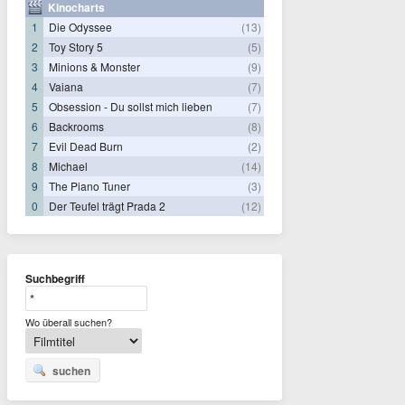
Kinocharts
1
Die Odyssee
(13)
2
Toy Story 5
(5)
3
Minions & Monster
(9)
4
Vaiana
(7)
5
Obsession - Du sollst mich lieben
(7)
6
Backrooms
(8)
7
Evil Dead Burn
(2)
8
Michael
(14)
9
The Piano Tuner
(3)
0
Der Teufel trägt Prada 2
(12)
Suchbegriff
Wo überall suchen?
suchen