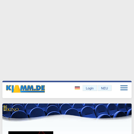
Login
NEU