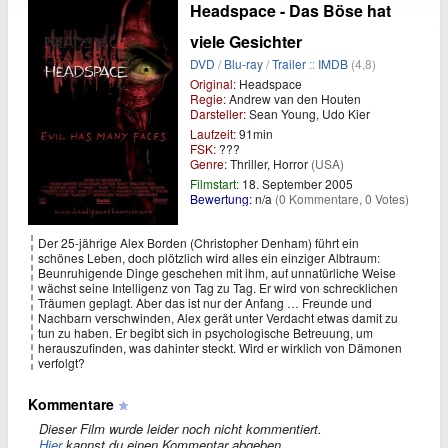
Headspace - Das Böse hat
viele Gesichter
DVD
/
Blu-ray
/
Trailer
::
IMDB
(4,8)
Original:
Headspace
Regie:
Andrew van den Houten
Darsteller:
Sean Young, Udo Kier
Laufzeit:
91min
FSK:
???
Genre:
Thriller, Horror
(USA)
Filmstart:
18. September 2005
Bewertung:
n/a
(0 Kommentare, 0 Votes)
Der 25-jährige Alex Borden (Christopher Denham) führt ein
schönes Leben, doch plötzlich wird alles ein einziger Albtraum:
Beunruhigende Dinge geschehen mit ihm, auf unnatürliche Weise
wächst seine Intelligenz von Tag zu Tag. Er wird von schrecklichen
Träumen geplagt. Aber das ist nur der Anfang … Freunde und
Nachbarn verschwinden, Alex gerät unter Verdacht etwas damit zu
tun zu haben. Er begibt sich in psychologische Betreuung, um
herauszufinden, was dahinter steckt. Wird er wirklich von Dämonen
verfolgt?
Kommentare
Dieser Film wurde leider noch nicht kommentiert.
Hier
kannst du einen Kommentar abgeben.