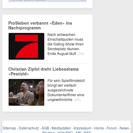
ProSieben verbannt «Eden» ins
Nachtprogramm
Nach schwachen
Einschaltquoten muss
die Dating-Show ihren
Sendeplatz räumen.
Ende August läuft
(00)
Christian Zipfel dreht Liebesdrama
«Pestizid»
Für sein Spielfilmdebüt
bringt der vielfach
ausgezeichnete
Dokumentarfilmer eine
ungewöhnliche
(00)
Sitemap
·
Datenschutz
·
AGB
·
Mediadaten
·
Impressum
·
Home
·
Forum
·
News
·
Werben
·
Hilfe/FAQ
·
API
·
RSS