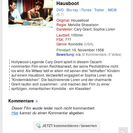
Hausboot
DVD
/
Blu-ray
/
iTunes
/
Trailer
::
IMDB
(6,7)
Original:
Houseboat
Regie:
Melville Shavelson
Darsteller:
Cary Grant, Sophia Loren
Laufzeit:
105min
FSK:
???
Genre:
Komödie
(USA)
Filmstart:
19. November 1958
Bewertung:
n/a
(0 Kommentare, 0 Votes)
Hollywood-Legende Cary Grant spielt in diesem Oscar®-
nominierten Film einen Rechtsanwalt, der seine Pechsträhne nicht
los wird. Als Witwer lebt er allein mit seinen drei "lebhaften" Kindern
auf einem Hausboot. Verzweifelt engagiert er Sophia Loren als
"Kindermädchen". Die faszinierende Loren und der charmante
Grant raufen sich zusammen - und machen den Film zu einer
spritzigen, romantischen Komödie - ein Klassiker!
Kommentare
Dieser Film wurde leider noch nicht kommentiert.
Hier
kannst du einen Kommentar abgeben.
JETZT kommentieren / bewerten