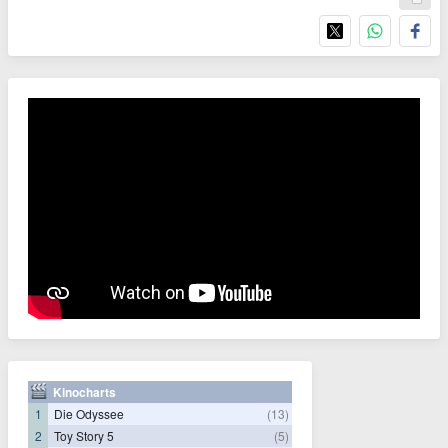
Kinocharts
1
Die Odyssee
(13)
2
Toy Story 5
(5)