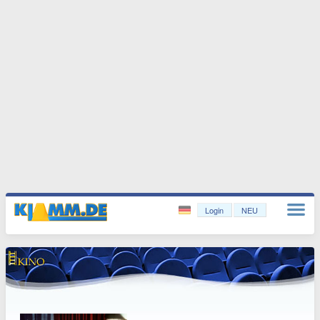
Login
NEU