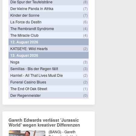
Die Spur der Teufelsträne
(8)
Der kleine Panda in Afrika
(7)
Kinder der Sonne
(7)
La Force du Destin
(6)
The Rembrandt Syndrome
(4)
The Miracle Club
(4)
12. August 2026
KATSEYE: Wild Hearts
(2)
13. August 2026
Noga
(3)
Semillas - Bis der Regen fällt
(3)
Hamlet - All That Lives Must Die
(2)
Funeral Casino Blues
(2)
The End Of Oak Street
(1)
Der Regenmeister
(0)
Gareth Edwards verlässt 'Jurassic
World' wegen kreativer Differenzen
(BANG) - Gareth