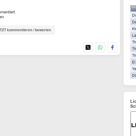
mentiert.
Di
en.
De
Ki
TZT kommentieren / bewerten
La
T
Th
T
El
Ya
D
Li
Sc