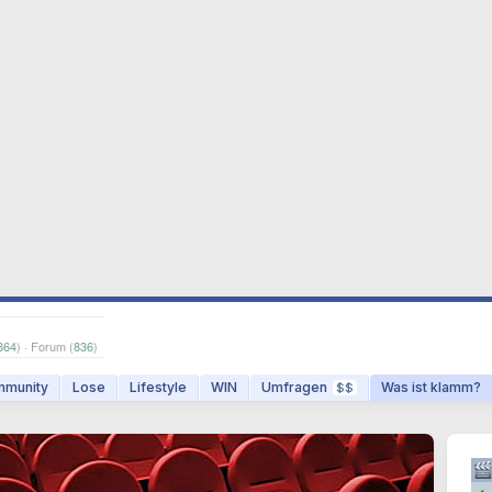
864
) · Forum (
836
)
munity
Lose
Lifestyle
WIN
Umfragen
Was ist klamm?
$$