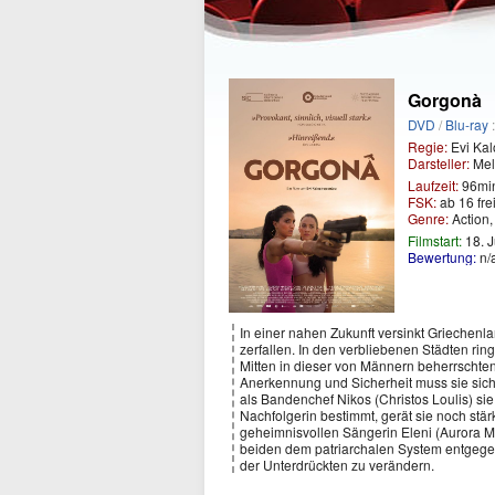
Gorgonà
DVD
/
Blu-ray
:
Regie:
Evi Kal
Darsteller:
Meli
Laufzeit:
96mi
FSK:
ab 16 fr
Genre:
Action,
Filmstart:
18. J
Bewertung:
n/
In einer nahen Zukunft versinkt Griechenl
zerfallen. In den verbliebenen Städten rin
Mitten in dieser von Männern beherrschten
Anerkennung und Sicherheit muss sie sic
als Bandenchef Nikos (Christos Loulis) si
Nachfolgerin bestimmt, gerät sie noch stär
geheimnisvollen Sängerin Eleni (Aurora Ma
beiden dem patriarchalen System entgege
der Unterdrückten zu verändern.