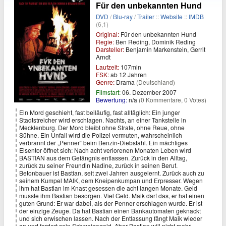
Für den unbekannten Hund
DVD
/
Blu-ray
/
Trailer
::
Website
::
IMDB
(6,1)
Original:
Für den unbekannten Hund
Regie:
Ben Reding, Dominik Reding
Darsteller:
Benjamin Markenstein, Gerrit
Arndt
Laufzeit:
107min
FSK:
ab 12 Jahren
Genre:
Drama
(Deutschland)
Filmstart:
06. Dezember 2007
Bewertung:
n/a
(0 Kommentare, 0 Votes)
Ein Mord geschieht, fast beiläufig, fast alltäglich: Ein junger
Stadtstreicher wird erschlagen. Nachts, an einer Tankstelle in
Mecklenburg. Der Mord bleibt ohne Strafe, ohne Reue, ohne
Sühne. Ein Unfall wird die Polizei vermuten, wahrscheinlich
verbrannt der „Penner“ beim Benzin-Diebstahl. Ein mächtiges
Eisentor öffnet sich: Nach acht verlorenen Monaten Leben wird
BASTIAN aus dem Gefängnis entlassen. Zurück in den Alltag,
zurück zu seiner Freundin Nadine, zurück in seinen Beruf.
Betonbauer ist Bastian, seit zwei Jahren ausgelernt. Zurück auch zu
seinem Kumpel MAIK, dem Kneipenkumpan und Erpresser. Wegen
ihm hat Bastian im Knast gesessen die acht langen Monate. Geld
musste ihm Bastian besorgen. Viel Geld. Maik darf das, er hat einen
guten Grund: Er war dabei, als der Penner erschlagen wurde. Er ist
der einzige Zeuge. Da hat Bastian einen Bankautomaten geknackt
und sich erwischen lassen. Nach der Entlassung fängt Maik wieder
an und fordert sein Schweigegeld. Aber Bastian will nicht mehr