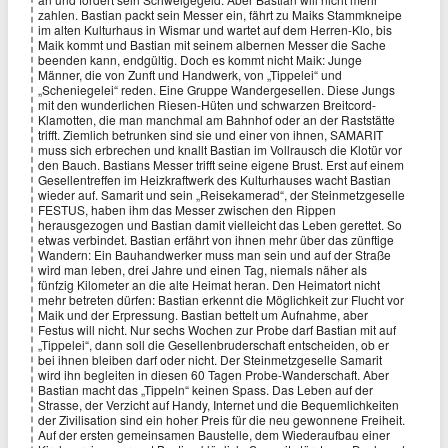
zahlen. Bastian packt sein Messer ein, fährt zu Maiks Stammkneipe
im alten Kulturhaus in Wismar und wartet auf dem Herren-Klo, bis
Maik kommt und Bastian mit seinem albernen Messer die Sache
beenden kann, endgültig. Doch es kommt nicht Maik: Junge
Männer, die von Zunft und Handwerk, von „Tippelei“ und
„Scheniegelei“ reden. Eine Gruppe Wandergesellen. Diese Jungs
mit den wunderlichen Riesen-Hüten und schwarzen Breitcord-
Klamotten, die man manchmal am Bahnhof oder an der Raststätte
trifft. Ziemlich betrunken sind sie und einer von ihnen, SAMARIT
muss sich erbrechen und knallt Bastian im Vollrausch die Klotür vor
den Bauch. Bastians Messer trifft seine eigene Brust. Erst auf einem
Gesellentreffen im Heizkraftwerk des Kulturhauses wacht Bastian
wieder auf. Samarit und sein „Reisekamerad“, der Steinmetzgeselle
FESTUS, haben ihm das Messer zwischen den Rippen
herausgezogen und Bastian damit vielleicht das Leben gerettet. So
etwas verbindet. Bastian erfährt von ihnen mehr über das zünftige
Wandern: Ein Bauhandwerker muss man sein und auf der Straße
wird man leben, drei Jahre und einen Tag, niemals näher als
fünfzig Kilometer an die alte Heimat heran. Den Heimatort nicht
mehr betreten dürfen: Bastian erkennt die Möglichkeit zur Flucht vor
Maik und der Erpressung. Bastian bettelt um Aufnahme, aber
Festus will nicht. Nur sechs Wochen zur Probe darf Bastian mit auf
„Tippelei“, dann soll die Gesellenbruderschaft entscheiden, ob er
bei ihnen bleiben darf oder nicht. Der Steinmetzgeselle Samarit
wird ihn begleiten in diesen 60 Tagen Probe-Wanderschaft. Aber
Bastian macht das „Tippeln“ keinen Spass. Das Leben auf der
Strasse, der Verzicht auf Handy, Internet und die Bequemlichkeiten
der Zivilisation sind ein hoher Preis für die neu gewonnene Freiheit.
Auf der ersten gemeinsamen Baustelle, dem Wiederaufbau einer