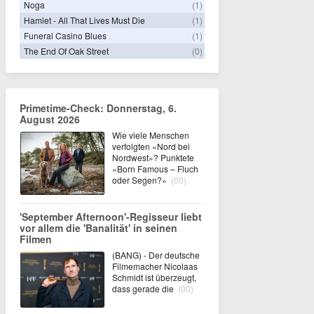
Noga
(1)
Hamlet - All That Lives Must Die
(1)
Funeral Casino Blues
(1)
The End Of Oak Street
(0)
Primetime-Check: Donnerstag, 6.
August 2026
Wie viele Menschen
verfolgten «Nord bei
Nordwest»? Punktete
«Born Famous – Fluch
oder Segen?»
(00)
'September Afternoon'-Regisseur liebt
vor allem die 'Banalität' in seinen
Filmen
(BANG) - Der deutsche
Filmemacher Nicolaas
Schmidt ist überzeugt,
dass gerade die
(00)