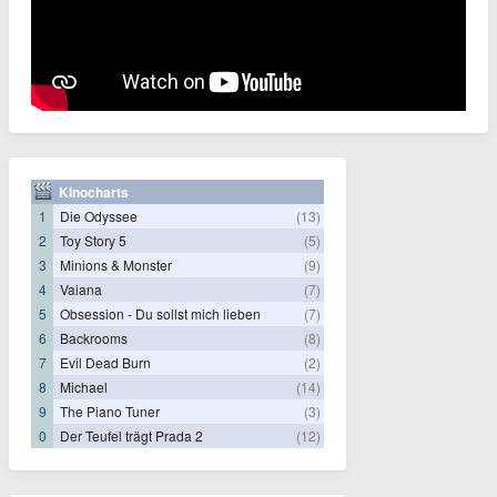
Kinocharts
1
Die Odyssee
(13)
2
Toy Story 5
(5)
3
Minions & Monster
(9)
4
Vaiana
(7)
5
Obsession - Du sollst mich lieben
(7)
6
Backrooms
(8)
7
Evil Dead Burn
(2)
8
Michael
(14)
9
The Piano Tuner
(3)
0
Der Teufel trägt Prada 2
(12)