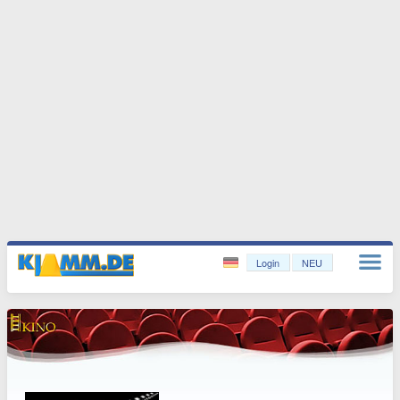
Login
NEU