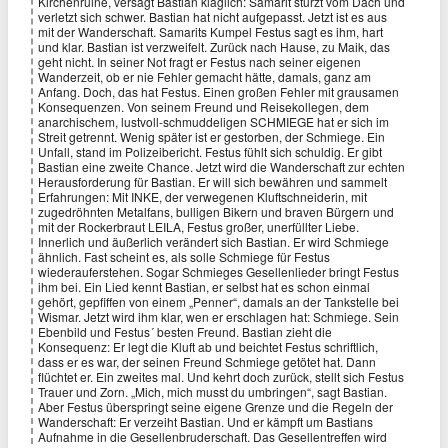
Kirchenruine, versagt Bastian kläglich: Samarit stürzt vom Dach und
verletzt sich schwer. Bastian hat nicht aufgepasst. Jetzt ist es aus
mit der Wanderschaft. Samarits Kumpel Festus sagt es ihm, hart
und klar. Bastian ist verzweifelt. Zurück nach Hause, zu Maik, das
geht nicht. In seiner Not fragt er Festus nach seiner eigenen
Wanderzeit, ob er nie Fehler gemacht hätte, damals, ganz am
Anfang. Doch, das hat Festus. Einen großen Fehler mit grausamen
Konsequenzen. Von seinem Freund und Reisekollegen, dem
anarchischem, lustvoll-schmuddeligen SCHMIEGE hat er sich im
Streit getrennt. Wenig später ist er gestorben, der Schmiege. Ein
Unfall, stand im Polizeibericht. Festus fühlt sich schuldig. Er gibt
Bastian eine zweite Chance. Jetzt wird die Wanderschaft zur echten
Herausforderung für Bastian. Er will sich bewähren und sammelt
Erfahrungen: Mit INKE, der verwegenen Kluftschneiderin, mit
zugedröhnten Metalfans, bulligen Bikern und braven Bürgern und
mit der Rockerbraut LEILA, Festus großer, unerfüllter Liebe.
Innerlich und äußerlich verändert sich Bastian. Er wird Schmiege
ähnlich. Fast scheint es, als solle Schmiege für Festus
wiederauferstehen. Sogar Schmieges Gesellenlieder bringt Festus
ihm bei. Ein Lied kennt Bastian, er selbst hat es schon einmal
gehört, gepfiffen von einem „Penner“, damals an der Tankstelle bei
Wismar. Jetzt wird ihm klar, wen er erschlagen hat: Schmiege. Sein
Ebenbild und Festus´ besten Freund. Bastian zieht die
Konsequenz: Er legt die Kluft ab und beichtet Festus schriftlich,
dass er es war, der seinen Freund Schmiege getötet hat. Dann
flüchtet er. Ein zweites mal. Und kehrt doch zurück, stellt sich Festus
Trauer und Zorn. „Mich, mich musst du umbringen“, sagt Bastian.
Aber Festus überspringt seine eigene Grenze und die Regeln der
Wanderschaft: Er verzeiht Bastian. Und er kämpft um Bastians
Aufnahme in die Gesellenbruderschaft. Das Gesellentreffen wird