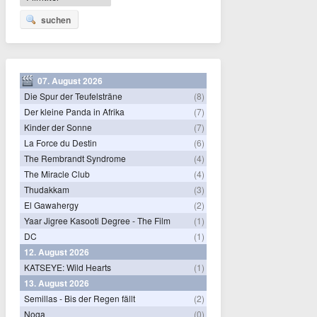
suchen
07. August 2026
Die Spur der Teufelsträne
(8)
Der kleine Panda in Afrika
(7)
Kinder der Sonne
(7)
La Force du Destin
(6)
The Rembrandt Syndrome
(4)
The Miracle Club
(4)
Thudakkam
(3)
El Gawahergy
(2)
Yaar Jigree Kasooti Degree - The Film
(1)
DC
(1)
12. August 2026
KATSEYE: Wild Hearts
(1)
13. August 2026
Semillas - Bis der Regen fällt
(2)
Noga
(0)