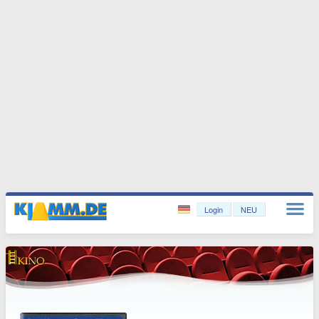
Login
NEU