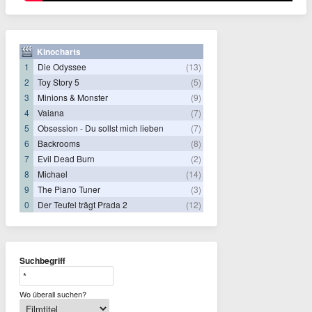
Kinocharts
1
Die Odyssee
(13)
2
Toy Story 5
(5)
3
Minions & Monster
(9)
4
Vaiana
(7)
5
Obsession - Du sollst mich lieben
(7)
6
Backrooms
(8)
7
Evil Dead Burn
(2)
8
Michael
(14)
9
The Piano Tuner
(3)
0
Der Teufel trägt Prada 2
(12)
Suchbegriff
Wo überall suchen?