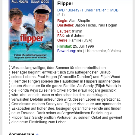
Flipper
DVD
/
Blu-ray
/
iTunes
/
Trailer
::
IMDB
(5,1)
Regie:
Alan Shaplin
Darsteller:
Jason Fuchs, Paul Hogan
Laufzeit:
91min
FSK:
ab 6 Jahren
Genre:
Familie
(USA)
Filmstart:
25. Juli 1996
Bewertung:
n/a
(1 Kommentar, 0 Votes)
Was als langweiliger, öder Sommer für einen rebellischen
Teenager beginnt, entwickelt sich zum aufregendsten Urlaub
seines Lebens. Paul Hogan (‘Crocodile Dundee’) und Elijah Wood
(‘Herr der Ringe’) spielen die Hauptrollen in Flippers spannendem
neuen Abenteuer für die ganze Familie. Als Sandy (Elijah Wood) in
die Florida Keys zu seinem Onkel Porter (Paul Hogan) geschickt
wird, ahnt er nicht, dass er sich schon bald mit dem klugen,
verwaisten Delphin anfreunden wird, dessen Leben er gerettet hat.
Gemeinsam erleben Sandy und Flipper Abenteuer und spannende
Eskapaden auf hoher See, besiegen gefährliche Feinde und finden
neue Freunde. Dank seiner außergewöhnlichen Beziehung zu
Flipper fasst Sandy endlich Vertrauen zu seinem Onkel und gewinnt
eine neue Einstellung zum Leben.
Kommentare