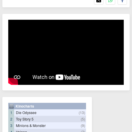
Kinocharts
1
Die Odyssee
(13)
2
Toy Story 5
(5)
3
Minions & Monster
(9)
4
Vaiana
(7)