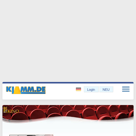
Login
NEU