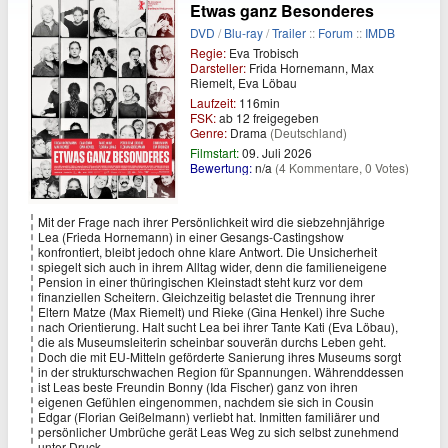
Etwas ganz Besonderes
DVD
/
Blu-ray
/
Trailer
::
Forum
::
IMDB
Regie:
Eva Trobisch
Darsteller:
Frida Hornemann, Max
Riemelt, Eva Löbau
Laufzeit:
116min
FSK:
ab 12 freigegeben
Genre:
Drama
(Deutschland)
Filmstart:
09. Juli 2026
Bewertung:
n/a
(4 Kommentare, 0 Votes)
Mit der Frage nach ihrer Persönlichkeit wird die siebzehnjährige
Lea (Frieda Hornemann) in einer Gesangs-Castingshow
konfrontiert, bleibt jedoch ohne klare Antwort. Die Unsicherheit
spiegelt sich auch in ihrem Alltag wider, denn die familieneigene
Pension in einer thüringischen Kleinstadt steht kurz vor dem
finanziellen Scheitern. Gleichzeitig belastet die Trennung ihrer
Eltern Matze (Max Riemelt) und Rieke (Gina Henkel) ihre Suche
nach Orientierung. Halt sucht Lea bei ihrer Tante Kati (Eva Löbau),
die als Museumsleiterin scheinbar souverän durchs Leben geht.
Doch die mit EU-Mitteln geförderte Sanierung ihres Museums sorgt
in der strukturschwachen Region für Spannungen. Währenddessen
ist Leas beste Freundin Bonny (Ida Fischer) ganz von ihren
eigenen Gefühlen eingenommen, nachdem sie sich in Cousin
Edgar (Florian Geißelmann) verliebt hat. Inmitten familiärer und
persönlicher Umbrüche gerät Leas Weg zu sich selbst zunehmend
unter Druck.