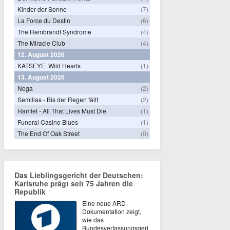
Kinder der Sonne
(7)
La Force du Destin
(6)
The Rembrandt Syndrome
(4)
The Miracle Club
(4)
12. August 2026
KATSEYE: Wild Hearts
(1)
13. August 2026
Noga
(2)
Semillas - Bis der Regen fällt
(2)
Hamlet - All That Lives Must Die
(1)
Funeral Casino Blues
(1)
The End Of Oak Street
(0)
Das Lieblingsgericht der Deutschen:
Karlsruhe prägt seit 75 Jahren die
Republik
Eine neue ARD-
Dokumentation zeigt,
wie das
Bundesverfassungsgeri