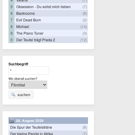
5
Obsession - Du sollst mich lieben
(7)
6
Backrooms
(8)
7
Evil Dead Burn
(2)
8
Michael
(14)
9
The Piano Tuner
(3)
0
Der Teufel trägt Prada 2
(12)
Suchbegriff
Wo überall suchen?
suchen
08. August 2026
Die Spur der Teufelsträne
(8)
Der kleine Panda in Afrika
(7)