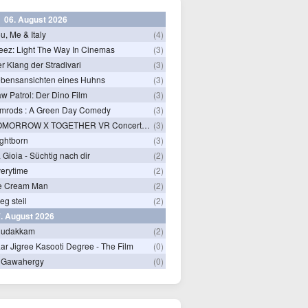
06. August 2026
u, Me & Italy
(4)
eez: Light The Way In Cinemas
(3)
r Klang der Stradivari
(3)
bensansichten eines Huhns
(3)
w Patrol: Der Dino Film
(3)
mrods : A Green Day Comedy
(3)
TOMORROW X TOGETHER VR Concert: Endless Ride
(3)
ghtborn
(3)
 Gioia - Süchtig nach dir
(2)
erytime
(2)
e Cream Man
(2)
ieg steil
(2)
. August 2026
hudakkam
(2)
ar Jigree Kasooti Degree - The Film
(0)
 Gawahergy
(0)