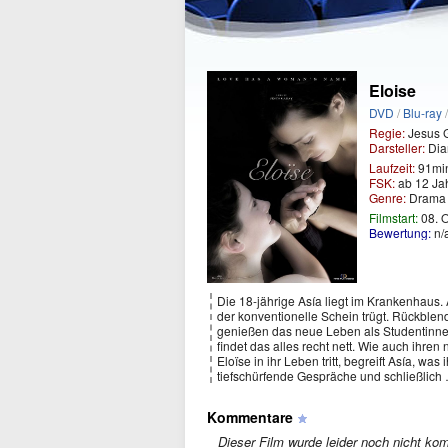
Eloise
DVD
/
Blu-ray
Regie:
Jesus 
Darsteller:
Dia
Laufzeit:
91mi
FSK:
ab 12 Ja
Genre:
Dram
Filmstart:
08. 
Bewertung:
n/
Die 18-jährige Asía liegt im Krankenhaus. 
der konventionelle Schein trügt. Rückble
genießen das neue Leben als Studentinnen 
findet das alles recht nett. Wie auch ihre
Eloïse in ihr Leben tritt, begreift Asía, was
tiefschürfende Gespräche und schließlich
Kommentare
Dieser Film wurde leider noch nicht kom