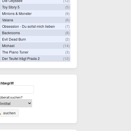
Die Odyssee
(12)
Toy Story 5
(5)
Minions & Monster
(9)
Vaiana
(6)
Obsession - Du sollst mich lieben
(7)
Backrooms
(8)
Evil Dead Burn
(2)
Michael
(14)
The Piano Tuner
(3)
Der Teufel trägt Prada 2
(12)
hbegriff
überall suchen?
suchen