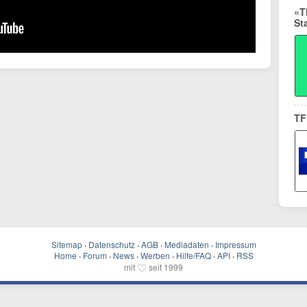
«T
Sta
TF
Sitemap
·
Datenschutz
·
AGB
·
Mediadaten
·
Impressum
Home
·
Forum
·
News
·
Werben
·
Hilfe/FAQ
·
API
·
RSS
♡
mit
seit 1999