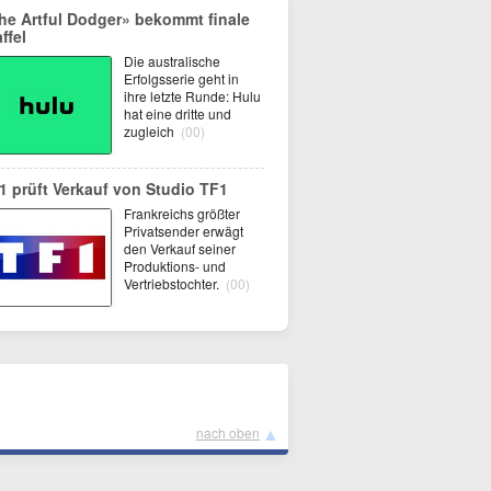
he Artful Dodger» bekommt finale
ffel
Die australische
Erfolgsserie geht in
ihre letzte Runde: Hulu
hat eine dritte und
zugleich
(00)
1 prüft Verkauf von Studio TF1
Frankreichs größter
Privatsender erwägt
den Verkauf seiner
Produktions- und
Vertriebstochter.
(00)
▲
nach oben