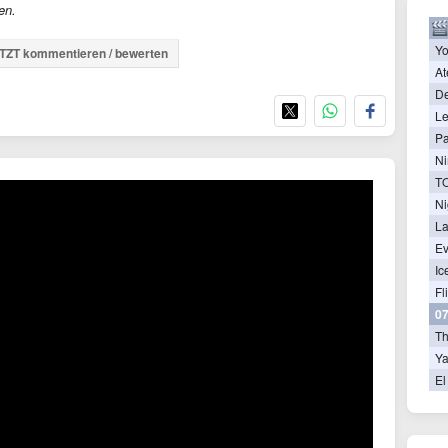
en.
Yo
TZT kommentieren / bewerten
At
De
Le
Pa
Ni
Ni
La
Ev
Ic
Fl
07
T
Ya
El