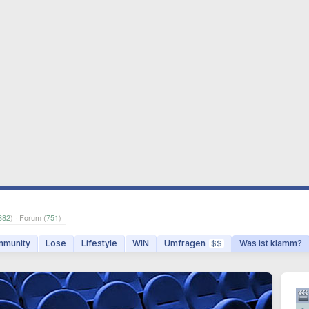
382
) · Forum (
751
)
munity
Lose
Lifestyle
WIN
Umfragen
Was ist klamm?
$$