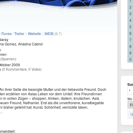
1
2
3
4
5
6
/
iTunes
/
Trailer
::
Website
::
IMDB
(6,7)
Garay
7
na Gomez, Ariadna Cabrol
8
n
9
hren
a
(Spanien)
0
Oktober 2009
a
(0 Kommentare, 0 Votes)
Suc
An ihrer Seite die besorgte Mutter und der liebevolle Freund. Doch
nden erzählen von Asías Leben vor dem Unfall: Ihre Freundinnen
in vollen Zügen – shoppen, trinken, lästern, knutschen. Asía
Wo 
n neuen Freund, Nathaniel. Erst als die unverfrorene, kunstbegabte
 ihr bisher gefehlt hat: Kunst, Schönheit, verrückte Ideen,
 …
mentiert.