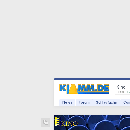
Kino
Portal (
4.
News
Forum
Schlaufuchs
Com