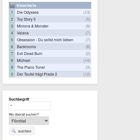
Kinocharts
1
Die Odyssee
(13)
2
Toy Story 5
(5)
3
Minions & Monster
(9)
4
Vaiana
(7)
5
Obsession - Du sollst mich lieben
(7)
6
Backrooms
(8)
7
Evil Dead Burn
(2)
8
Michael
(14)
9
The Piano Tuner
(3)
0
Der Teufel trägt Prada 2
(12)
Suchbegriff
Wo überall suchen?
suchen