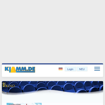
Login
NEU