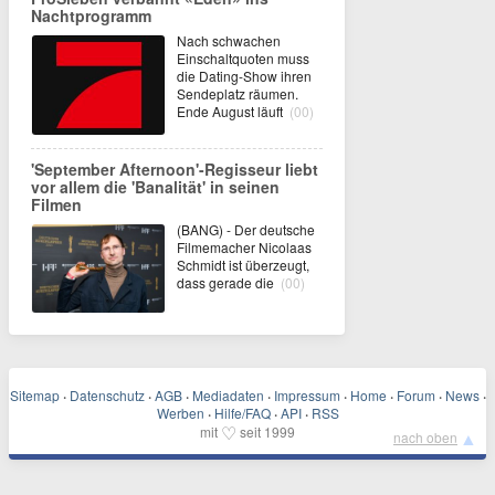
Nachtprogramm
Nach schwachen
Einschaltquoten muss
die Dating-Show ihren
Sendeplatz räumen.
Ende August läuft
(00)
'September Afternoon'-Regisseur liebt
vor allem die 'Banalität' in seinen
Filmen
(BANG) - Der deutsche
Filmemacher Nicolaas
Schmidt ist überzeugt,
dass gerade die
(00)
Sitemap
·
Datenschutz
·
AGB
·
Mediadaten
·
Impressum
·
Home
·
Forum
·
News
·
Werben
·
Hilfe/FAQ
·
API
·
RSS
♡
mit
seit 1999
▲
nach oben