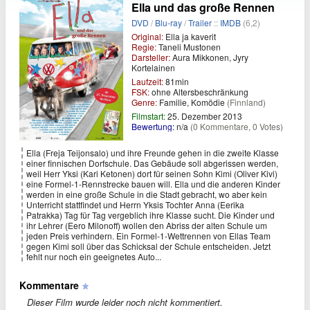
Ella und das große Rennen
DVD
/
Blu-ray
/
Trailer
::
IMDB
(6,2)
Original:
Ella ja kaverit
Regie:
Taneli Mustonen
Darsteller:
Aura Mikkonen, Jyry
Kortelainen
Laufzeit:
81min
FSK:
ohne Altersbeschränkung
Genre:
Familie, Komödie
(Finnland)
Filmstart:
25. Dezember 2013
Bewertung:
n/a
(0 Kommentare, 0 Votes)
Ella (Freja Teijonsalo) und ihre Freunde gehen in die zweite Klasse
einer finnischen Dorfschule. Das Gebäude soll abgerissen werden,
weil Herr Yksi (Kari Ketonen) dort für seinen Sohn Kimi (Oliver Kivi)
eine Formel-1-Rennstrecke bauen will. Ella und die anderen Kinder
werden in eine große Schule in die Stadt gebracht, wo aber kein
Unterricht stattfindet und Herrn Yksis Tochter Anna (Eerika
Patrakka) Tag für Tag vergeblich ihre Klasse sucht. Die Kinder und
ihr Lehrer (Eero Milonoff) wollen den Abriss der alten Schule um
jeden Preis verhindern. Ein Formel-1-Wettrennen von Ellas Team
gegen Kimi soll über das Schicksal der Schule entscheiden. Jetzt
fehlt nur noch ein geeignetes Auto...
Kommentare
Dieser Film wurde leider noch nicht kommentiert.