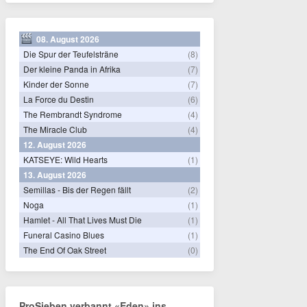
08. August 2026
Die Spur der Teufelsträne
(8)
Der kleine Panda in Afrika
(7)
Kinder der Sonne
(7)
La Force du Destin
(6)
The Rembrandt Syndrome
(4)
The Miracle Club
(4)
12. August 2026
KATSEYE: Wild Hearts
(1)
13. August 2026
Semillas - Bis der Regen fällt
(2)
Noga
(1)
Hamlet - All That Lives Must Die
(1)
Funeral Casino Blues
(1)
The End Of Oak Street
(0)
ProSieben verbannt «Eden» ins