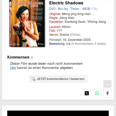
Electric Shadows
DVD
/
Blu-ray
/
Trailer
::
IMDB
(7,6)
Original:
Meng ying tong nian
Regie:
Jiang Xiao
Darsteller:
Xiaotong Guan, Yihong Jiang
Laufzeit:
93min
FSK:
???
Genre:
Drama
(China)
Filmstart:
16. Dezember 2005
Bewertung:
n/a
(0 Kommentare, 0 Votes)
Kommentare
Dieser Film wurde leider noch nicht kommentiert.
Hier
kannst du einen Kommentar abgeben.
JETZT kommentieren / bewerten