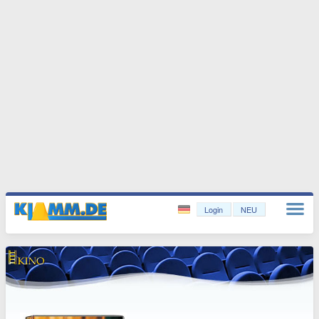
Login
NEU