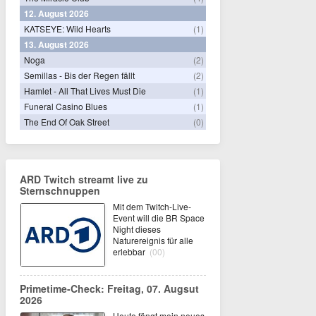
12. August 2026
KATSEYE: Wild Hearts
(1)
13. August 2026
Noga
(2)
Semillas - Bis der Regen fällt
(2)
Hamlet - All That Lives Must Die
(1)
Funeral Casino Blues
(1)
The End Of Oak Street
(0)
ARD Twitch streamt live zu
Sternschnuppen
Mit dem Twitch-Live-
Event will die BR Space
Night dieses
Naturereignis für alle
erlebbar
(00)
Primetime-Check: Freitag, 07. Augsut
2026
Heute fängt mein neues