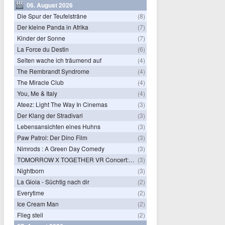
06. August 2026
Die Spur der Teufelsträne
(8)
Der kleine Panda in Afrika
(7)
Kinder der Sonne
(7)
La Force du Destin
(6)
Selten wache ich träumend auf
(4)
The Rembrandt Syndrome
(4)
The Miracle Club
(4)
You, Me & Italy
(4)
Ateez: Light The Way In Cinemas
(3)
Der Klang der Stradivari
(3)
Lebensansichten eines Huhns
(3)
Paw Patrol: Der Dino Film
(3)
Nimrods : A Green Day Comedy
(3)
TOMORROW X TOGETHER VR Concert: Endless Ride
(3)
Nightborn
(3)
La Gioia - Süchtig nach dir
(2)
Everytime
(2)
Ice Cream Man
(2)
Flieg steil
(2)