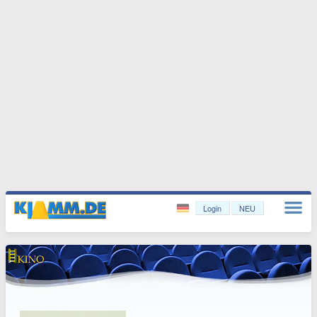
Login
NEU