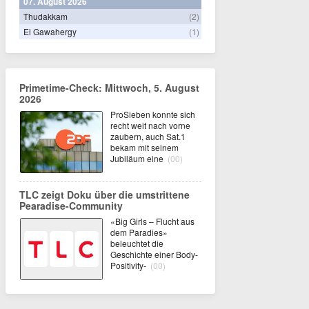
07. August 2026
Thudakkam
(2)
El Gawahergy
(1)
Primetime-Check: Mittwoch, 5. August
2026
ProSieben konnte sich
recht weit nach vorne
zaubern, auch Sat.1
bekam mit seinem
Jubiläum eine
(00)
TLC zeigt Doku über die umstrittene
Pearadise-Community
«Big Girls – Flucht aus
dem Paradies»
beleuchtet die
Geschichte einer Body-
Positivity-
(00)