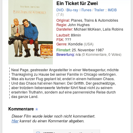
Ein Ticket für Zwei
DVD
/
Blu-ray
/
iTunes
/
Trailer
::
IMDB
(7,6)
Original:
Planes, Trains & Automobiles
Regie:
John Hughes
Darsteller:
Michael McKean, Laila Robins
Laufzeit:
89min
FSK:
???
Genre:
Komödie
(USA)
Filmstart:
25. November 1987
Bewertung:
n/a
(0 Kommentare, 0 Votes)
Neal Page, gestresster Angestellter in einer Werbeagentur, möchte
Thanksgiving zu Hause bei seiner Familie in Chicago verbringen.
Was als kurzer Flug geplant ist, endet in einem heillosen Chaos.
Und das Chaos hat einen Namen: Del Griffith. Der geschwätzige,
aber trotzdem liebenswerte Vertreter führt Neal nicht zu seinem
ersehnten Truthahn, sondern auf eine pannenreiche Reise durch
das ganze Land.
Kommentare
Dieser Film wurde leider noch nicht kommentiert.
Hier
kannst du einen Kommentar abgeben.