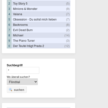
2
Toy Story 5
(5)
3
Minions & Monster
(9)
4
Vaiana
(7)
5
Obsession - Du sollst mich lieben
(7)
6
Backrooms
(8)
7
Evil Dead Burn
(2)
8
Michael
(14)
9
The Piano Tuner
(3)
0
Der Teufel trägt Prada 2
(12)
Suchbegriff
Wo überall suchen?
suchen