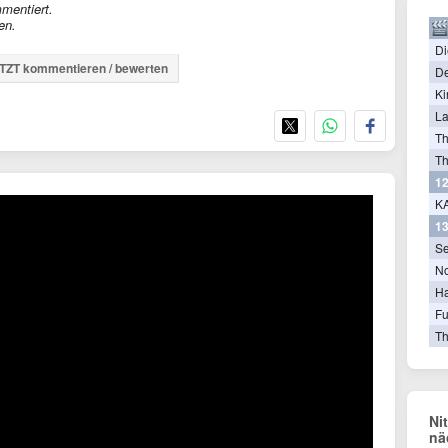
mentiert.
en.
Di
TZT kommentieren / bewerten
De
Ki
La
T
Th
12
KA
13
Se
N
Ha
Fu
Th
Ni
nä