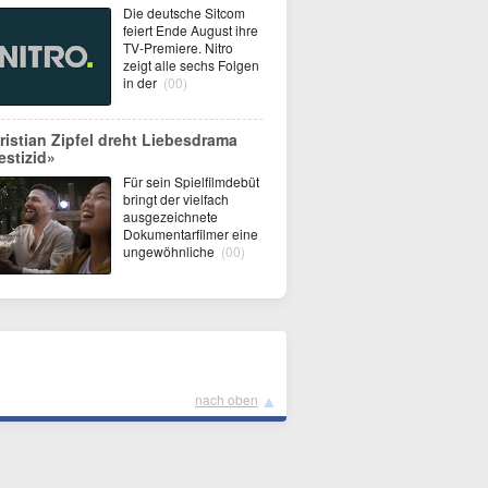
Die deutsche Sitcom
feiert Ende August ihre
TV-Premiere. Nitro
zeigt alle sechs Folgen
in der
(00)
ristian Zipfel dreht Liebesdrama
estizid»
Für sein Spielfilmdebüt
bringt der vielfach
ausgezeichnete
Dokumentarfilmer eine
ungewöhnliche
(00)
▲
nach oben