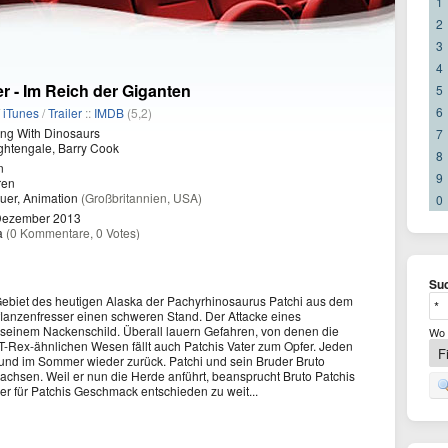
1
2
3
4
r - Im Reich der Giganten
5
6
/
iTunes
/
Trailer
::
IMDB
(5,2)
ng With Dinosaurs
7
ghtengale, Barry Cook
8
n
9
ren
uer, Animation
(Großbritannien, USA)
0
Dezember 2013
a
(0 Kommentare, 0 Votes)
Suc
 Gebiet des heutigen Alaska der Pachyrhinosaurus Patchi aus dem
Pflanzenfresser einen schweren Stand. Der Attacke eines
n seinem Nackenschild. Überall lauern Gefahren, von denen die
Wo 
T-Rex-ähnlichen Wesen fällt auch Patchis Vater zum Opfer. Jeden
und im Sommer wieder zurück. Patchi und sein Bruder Bruto
chsen. Weil er nun die Herde anführt, beansprucht Bruto Patchis
 er für Patchis Geschmack entschieden zu weit...