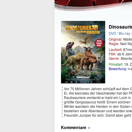
Dinosaurie
DVD
/
Blu-ray
Original:
Walki
Regie:
Neil Ni
Laufzeit:
87mi
FSK:
ab 6 Jah
Genre:
Abente
Filmstart:
19. 
Bewertung:
n/
Vor 70 Millionen Jahren schlüpft auf dem
Ei. Als kleinstes der Geschwister hat der 
Raubsauriers verdankt er bald ein Loch i
größte Gorgosaurus heißt: Einem solchen 
Winter wandern die Herden in den Süden 
bestehen viele Abenteuer und werden erwa
Freundin Juniper für sich. Damit aber geht
Kommentare