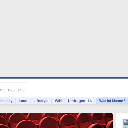
016
) · Forum (
748
)
munity
Lose
Lifestyle
WIN
Umfragen
Was ist klamm?
$$