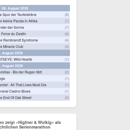
08. August 2026
e Spur der Teufelsträne
(8)
r kleine Panda in Afrika
(7)
nder der Sonne
(7)
 Force du Destin
(6)
he Rembrandt Syndrome
(4)
e Miracle Club
(4)
. August 2026
TSEYE: Wild Hearts
(1)
. August 2026
millas - Bis der Regen fällt
(2)
oga
(1)
mlet - All That Lives Must Die
(1)
neral Casino Blues
(1)
e End Of Oak Street
(0)
tro zeigt «Highter & Wolkig» als
chtlichen Serienmarathon