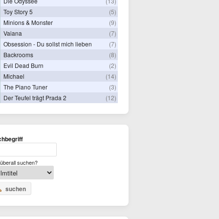
Die Odyssee
(13)
Toy Story 5
(5)
Minions & Monster
(9)
Vaiana
(7)
Obsession - Du sollst mich lieben
(7)
Backrooms
(8)
Evil Dead Burn
(2)
Michael
(14)
The Piano Tuner
(3)
Der Teufel trägt Prada 2
(12)
hbegriff
überall suchen?
suchen