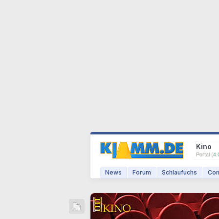
Kino
Portal (
4.
News
Forum
Schlaufuchs
Com