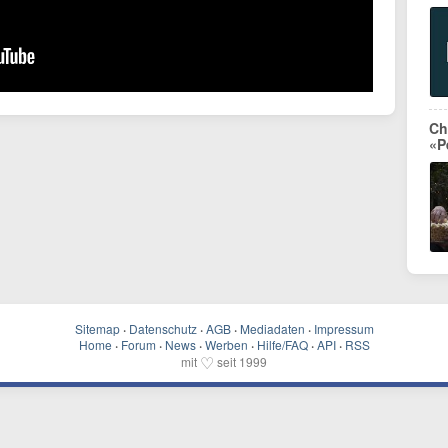
Ch
«P
Sitemap
·
Datenschutz
·
AGB
·
Mediadaten
·
Impressum
Home
·
Forum
·
News
·
Werben
·
Hilfe/FAQ
·
API
·
RSS
♡
mit
seit 1999