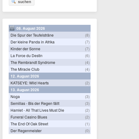
suchen
08. August 2026
Die Spur der Teufelsträne
(8)
Der kleine Panda in Afrika
(7)
Kinder der Sonne
(7)
La Force du Destin
(6)
The Rembrandt Syndrome
(4)
The Miracle Club
(4)
12. August 2026
KATSEYE: Wild Hearts
(2)
13. August 2026
Noga
(3)
Semillas - Bis der Regen fällt
(3)
Hamlet - All That Lives Must Die
(2)
Funeral Casino Blues
(2)
The End Of Oak Street
(1)
Der Regenmeister
(0)