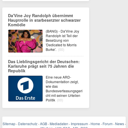
Da'Vine Joy Randolph übernimmt
Hauptrolle in starbesetzter schwarzer
Komödie
(BANG) - Da'Vine Joy
Randolph ist Teil der
Besetzung von
'Dedicated to Morris
Burke'.
(00)
Das Lieblingsgericht der Deutschen:
Karlsruhe prägt seit 75 Jahren die
Republik
Eine neue ARD-
Dokumentation zeigt,
wie das
Bundesverfassungsgeri
cht mit seinen Urteilen
Politik
(00)
Sitemap
·
Datenschutz
·
AGB
·
Mediadaten
·
Impressum
·
Home
·
Forum
·
News
·