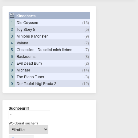
Kinocharts
1
Die Odyssee
(13)
2
Toy Story 5
(5)
3
Minions & Monster
(9)
4
Vaiana
(7)
5
Obsession - Du sollst mich lieben
(7)
6
Backrooms
(8)
7
Evil Dead Burn
(2)
8
Michael
(14)
9
The Piano Tuner
(3)
0
Der Teufel trägt Prada 2
(12)
Suchbegriff
Wo überall suchen?