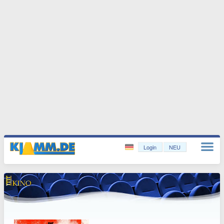
Login
NEU