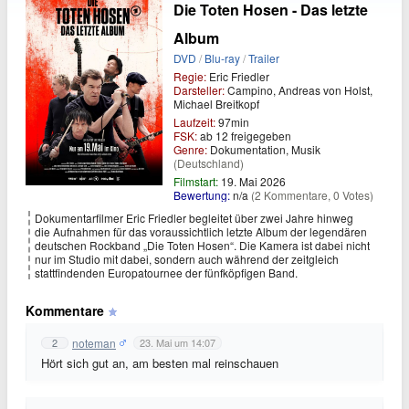
Die Toten Hosen - Das letzte
Album
DVD
/
Blu-ray
/
Trailer
Regie:
Eric Friedler
Darsteller:
Campino, Andreas von Holst,
Michael Breitkopf
Laufzeit:
97min
FSK:
ab 12 freigegeben
Genre:
Dokumentation, Musik
(Deutschland)
Filmstart:
19. Mai 2026
Bewertung:
n/a
(2 Kommentare, 0 Votes)
Dokumentarfilmer Eric Friedler begleitet über zwei Jahre hinweg
die Aufnahmen für das voraussichtlich letzte Album der legendären
deutschen Rockband „Die Toten Hosen“. Die Kamera ist dabei nicht
nur im Studio mit dabei, sondern auch während der zeitgleich
stattfindenden Europatournee der fünfköpfigen Band.
Kommentare
noteman
2
23. Mai um 14:07
Hört sich gut an, am besten mal reinschauen